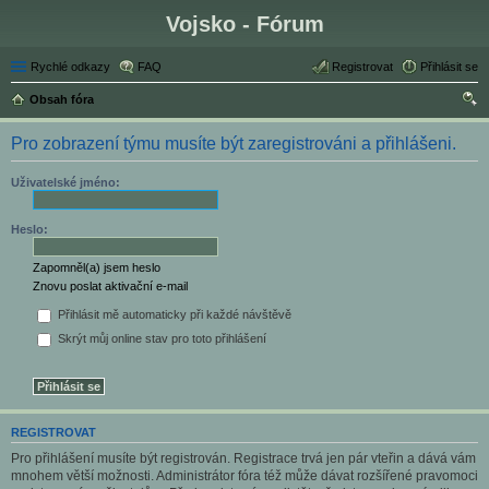
Vojsko - Fórum
Rychlé odkazy
FAQ
Registrovat
Přihlásit se
Obsah fóra
led
Pro zobrazení týmu musíte být zaregistrováni a přihlášeni.
at
Uživatelské jméno:
Heslo:
Zapomněl(a) jsem heslo
Znovu poslat aktivační e-mail
Přihlásit mě automaticky při každé návštěvě
Skrýt můj online stav pro toto přihlášení
REGISTROVAT
Pro přihlášení musíte být registrován. Registrace trvá jen pár vteřin a dává vám
mnohem větší možnosti. Administrátor fóra též může dávat rozšířené pravomoci