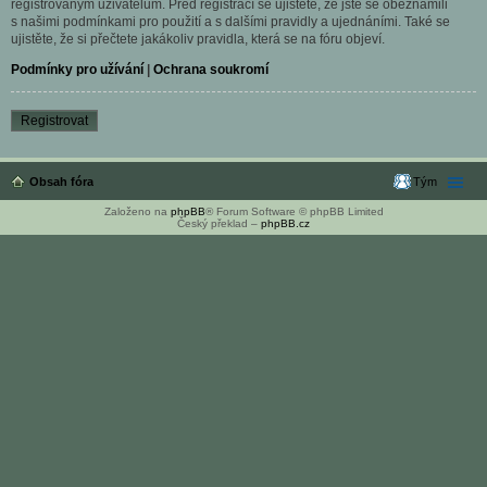
registrovaným uživatelům. Před registrací se ujistěte, že jste se obeznámili
s našimi podmínkami pro použití a s dalšími pravidly a ujednáními. Také se
ujistěte, že si přečtete jakákoliv pravidla, která se na fóru objeví.
Podmínky pro užívání
|
Ochrana soukromí
Registrovat
Obsah fóra
Tým
Založeno na
phpBB
® Forum Software © phpBB Limited
Český překlad –
phpBB.cz