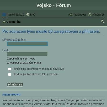
Vojsko - Fórum
Rychlé odkazy
FAQ
Registrovat
Přihlásit se
Obsah fóra
led
Pro zobrazení týmu musíte být zaregistrováni a přihlášeni.
at
Uživatelské jméno:
Heslo:
Zapomněl(a) jsem heslo
Znovu poslat aktivační e-mail
Přihlásit mě automaticky při každé návštěvě
Skrýt můj online stav pro toto přihlášení
REGISTROVAT
Pro přihlášení musíte být registrován. Registrace trvá jen pár vteřin a dává vám
mnohem větší možnosti. Administrátor fóra též může dávat rozšířené pravomoci