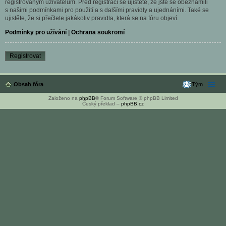
registrovaným uživatelům. Před registrací se ujistěte, že jste se obeznámili
s našimi podmínkami pro použití a s dalšími pravidly a ujednáními. Také se
ujistěte, že si přečtete jakákoliv pravidla, která se na fóru objeví.
Podmínky pro užívání
|
Ochrana soukromí
Registrovat
Obsah fóra
Tým
Založeno na
phpBB
® Forum Software © phpBB Limited
Český překlad –
phpBB.cz