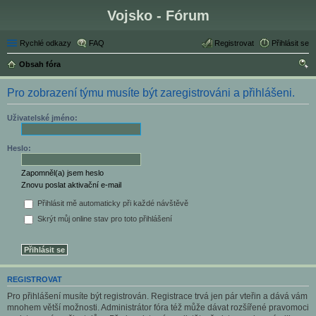
Vojsko - Fórum
Rychlé odkazy
FAQ
Registrovat
Přihlásit se
Obsah fóra
led
Pro zobrazení týmu musíte být zaregistrováni a přihlášeni.
at
Uživatelské jméno:
Heslo:
Zapomněl(a) jsem heslo
Znovu poslat aktivační e-mail
Přihlásit mě automaticky při každé návštěvě
Skrýt můj online stav pro toto přihlášení
REGISTROVAT
Pro přihlášení musíte být registrován. Registrace trvá jen pár vteřin a dává vám
mnohem větší možnosti. Administrátor fóra též může dávat rozšířené pravomoci