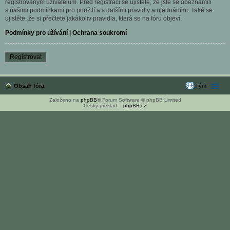
registrovaným uživatelům. Před registrací se ujistěte, že jste se obeznámili
s našimi podmínkami pro použití a s dalšími pravidly a ujednáními. Také se
ujistěte, že si přečtete jakákoliv pravidla, která se na fóru objeví.
Podmínky pro užívání
|
Ochrana soukromí
Registrovat
Obsah fóra
Tým
Založeno na
phpBB
® Forum Software © phpBB Limited
Český překlad –
phpBB.cz