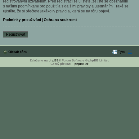
registrovaným uživatelům. Před registrací se ujistěte, že jste se obeznámili
s našimi podmínkami pro použití a s dalšími pravidly a ujednáními. Také se
ujistěte, že si přečtete jakákoliv pravidla, která se na fóru objeví.
Podmínky pro užívání
|
Ochrana soukromí
Registrovat
Obsah fóra
Tým
Založeno na
phpBB
® Forum Software © phpBB Limited
Český překlad –
phpBB.cz