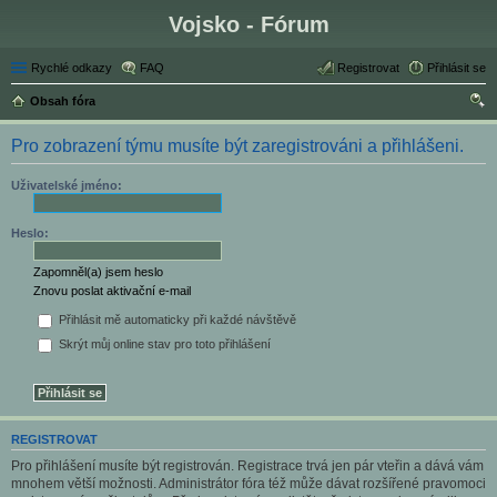
Vojsko - Fórum
Rychlé odkazy
FAQ
Registrovat
Přihlásit se
Obsah fóra
led
Pro zobrazení týmu musíte být zaregistrováni a přihlášeni.
at
Uživatelské jméno:
Heslo:
Zapomněl(a) jsem heslo
Znovu poslat aktivační e-mail
Přihlásit mě automaticky při každé návštěvě
Skrýt můj online stav pro toto přihlášení
REGISTROVAT
Pro přihlášení musíte být registrován. Registrace trvá jen pár vteřin a dává vám
mnohem větší možnosti. Administrátor fóra též může dávat rozšířené pravomoci