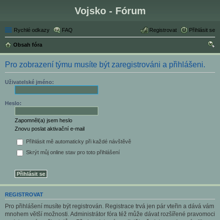
Vojsko - Fórum
Rychlé odkazy
FAQ
Registrovat
Přihlásit se
Obsah fóra
led
Pro zobrazení týmu musíte být zaregistrováni a přihlášeni.
at
Uživatelské jméno:
Heslo:
Zapomněl(a) jsem heslo
Znovu poslat aktivační e-mail
Přihlásit mě automaticky při každé návštěvě
Skrýt můj online stav pro toto přihlášení
REGISTROVAT
Pro přihlášení musíte být registrován. Registrace trvá jen pár vteřin a dává vám
mnohem větší možnosti. Administrátor fóra též může dávat rozšířené pravomoci