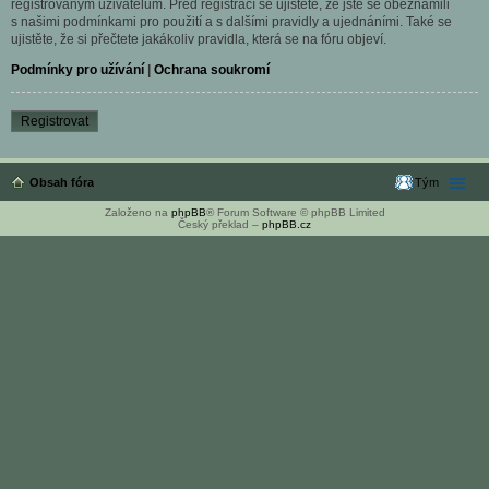
registrovaným uživatelům. Před registrací se ujistěte, že jste se obeznámili
s našimi podmínkami pro použití a s dalšími pravidly a ujednáními. Také se
ujistěte, že si přečtete jakákoliv pravidla, která se na fóru objeví.
Podmínky pro užívání
|
Ochrana soukromí
Registrovat
Obsah fóra
Tým
Založeno na
phpBB
® Forum Software © phpBB Limited
Český překlad –
phpBB.cz