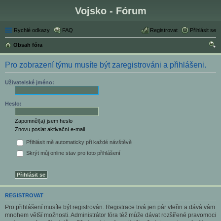
Vojsko - Fórum
Rychlé odkazy
FAQ
Registrovat
Přihlásit se
Obsah fóra
led
Pro zobrazení týmu musíte být zaregistrováni a přihlášeni.
at
Uživatelské jméno:
Heslo:
Zapomněl(a) jsem heslo
Znovu poslat aktivační e-mail
Přihlásit mě automaticky při každé návštěvě
Skrýt můj online stav pro toto přihlášení
REGISTROVAT
Pro přihlášení musíte být registrován. Registrace trvá jen pár vteřin a dává vám
mnohem větší možnosti. Administrátor fóra též může dávat rozšířené pravomoci