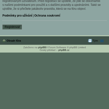
registrovaným uživatelům. Před registrací se ujistěte, že jste se obeznámili
s našimi podmínkami pro použití a s dalšími pravidly a ujednáními. Také se
ujistěte, že si přečtete jakákoliv pravidla, která se na fóru objeví.
Podmínky pro užívání
|
Ochrana soukromí
Registrovat
Obsah fóra
Tým
Založeno na
phpBB
® Forum Software © phpBB Limited
Český překlad –
phpBB.cz