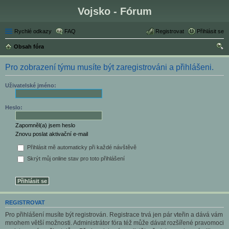
Vojsko - Fórum
Rychlé odkazy
FAQ
Registrovat
Přihlásit se
Obsah fóra
led
Pro zobrazení týmu musíte být zaregistrováni a přihlášeni.
at
Uživatelské jméno:
Heslo:
Zapomněl(a) jsem heslo
Znovu poslat aktivační e-mail
Přihlásit mě automaticky při každé návštěvě
Skrýt můj online stav pro toto přihlášení
REGISTROVAT
Pro přihlášení musíte být registrován. Registrace trvá jen pár vteřin a dává vám
mnohem větší možnosti. Administrátor fóra též může dávat rozšířené pravomoci