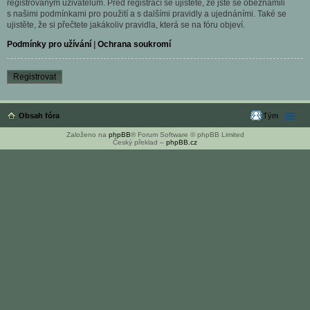
registrovaným uživatelům. Před registrací se ujistěte, že jste se obeznámili
s našimi podmínkami pro použití a s dalšími pravidly a ujednáními. Také se
ujistěte, že si přečtete jakákoliv pravidla, která se na fóru objeví.
Podmínky pro užívání
|
Ochrana soukromí
Registrovat
Obsah fóra
Tým
Založeno na
phpBB
® Forum Software © phpBB Limited
Český překlad –
phpBB.cz