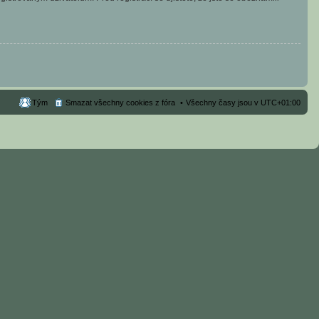
Tým
Smazat všechny cookies z fóra
Všechny časy jsou v
UTC+01:00