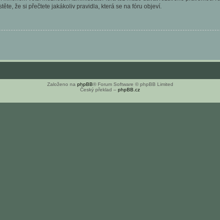
ěte, že si přečtete jakákoliv pravidla, která se na fóru objeví.
Založeno na
phpBB
® Forum Software © phpBB Limited
Český překlad –
phpBB.cz