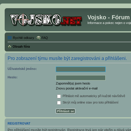
Vojsko - Fórum
Informace a pokec nejen o vojen
Rychlé odkazy
FAQ
Obsah fóra
Pro zobrazení týmu musíte být zaregistrováni a přihlášeni.
Uživatelské jméno:
Heslo:
Zapomněl(a) jsem heslo
Znovu poslat aktivační e-mail
Přihlásit mě automaticky při každé návštěvě
Skrýt můj online stav pro toto přihlášení
REGISTROVAT
Pro přihlášení musíte být registrován. Registrace trvá jen pár vteřin a dává v