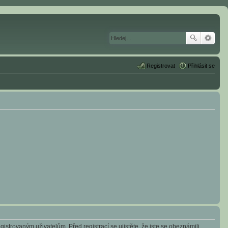
Registrovat
Přihlásit se
istrovaným uživatelům. Před registrací se ujistěte, že jste se obeznámili