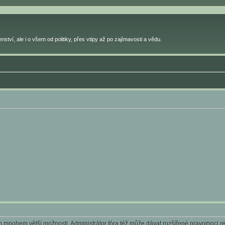
ství, ale i o všem od politiky, přes vtipy až po zajímavosti a vědu.
ám mnohem větší možnosti. Administrátor fóra též může dávat rozšířené pravomoci reg