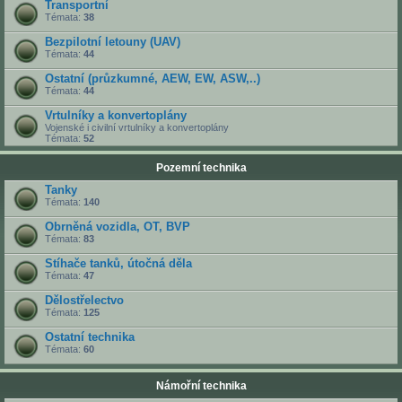
Transportní
Témata:
38
Bezpilotní letouny (UAV)
Témata:
44
Ostatní (průzkumné, AEW, EW, ASW,..)
Témata:
44
Vrtulníky a konvertoplány
Vojenské i civilní vrtulníky a konvertoplány
Témata:
52
Pozemní technika
Tanky
Témata:
140
Obrněná vozidla, OT, BVP
Témata:
83
Stíhače tanků, útočná děla
Témata:
47
Dělostřelectvo
Témata:
125
Ostatní technika
Témata:
60
Námořní technika