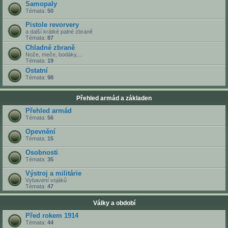
Samopaly
Témata:
50
Pistole revorvery
a další krátké palné zbraně
Témata:
87
Chladné zbraně
Nože, meče, bodáky,...
Témata:
19
Ostatní
Témata:
98
Přehled armád a základen
Přehled armád
Témata:
56
Opevnění
Témata:
15
Osobnosti
Témata:
35
Výstroj a militárie
Vybavení vojáků
Témata:
47
Války a období
Před rokem 1914
Témata:
44