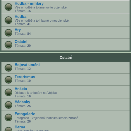
Hudba - military
Vše o hudbě a to jmenovitě vojenské.
Témata:
15
Hudba
Vše o hudbě a to hlavně o nevojenské.
Témata:
41
Hry
Témata:
84
Ostatní
Témata:
20
Ostatní
Bojová umění
Témata:
12
Terorismus
Témata:
10
Anketa
Diskuze k anketám na Vojsku
Témata:
16
Hádanky
Témata:
25
Fotogalerie
Fotografie - vojenská technika letadla zbraně
Témata:
26
Herna