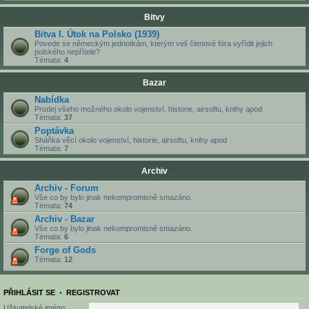
Bitvy
Bitva I. Útok na Polsko (1939)
Povede se německým jednotkám, kterým velí členové fóra vyřídit jejich
polského nepřítele?
Témata:
4
Bazar
Nabídka
Prodej všeho možného okolo vojenství, historie, airsoftu, knihy apod
Témata:
37
Poptávka
Sháňka věcí okolo vojenství, historie, airsoftu, knihy apod
Témata:
7
Archiv
Archiv - Forum
Vše co by bylo jinak nekompromisně smazáno.
Témata:
74
Archiv - Bazar
Vše co by bylo jinak nekompromisně smazáno.
Témata:
6
Forge of Gods
Témata:
12
PŘIHLÁSIT SE
•
REGISTROVAT
Uživatelské jméno: