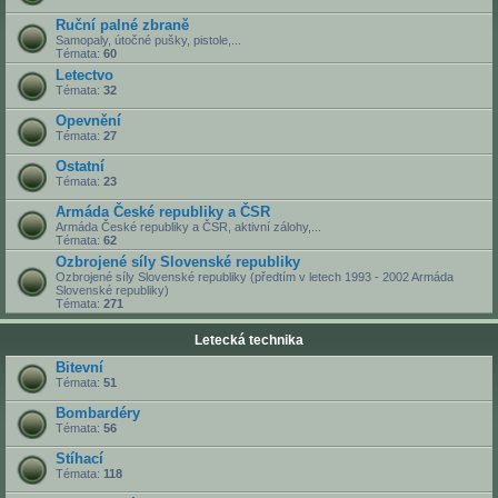
Ruční palné zbraně
Samopaly, útočné pušky, pistole,...
Témata:
60
Letectvo
Témata:
32
Opevnění
Témata:
27
Ostatní
Témata:
23
Armáda České republiky a ČSR
Armáda České republiky a ČSR, aktivní zálohy,...
Témata:
62
Ozbrojené síly Slovenské republiky
Ozbrojené síly Slovenské republiky (předtím v letech 1993 - 2002 Armáda
Slovenské republiky)
Témata:
271
Letecká technika
Bitevní
Témata:
51
Bombardéry
Témata:
56
Stíhací
Témata:
118