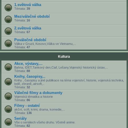
1.světová válka
Témata:
39
Meziválečné období
Témata:
16
2.světová válka
Témata:
67
Poválečné období
Válka v Gruzii, Kosovo,Válka ve Vietnamu,...
Témata:
47
Kultura
Akce, výstavy,...
Bahna, IDET,Tankový den,Ciaf, Lešany,Vojenský historický ústav,...
Témata:
88
Knihy, časopisy,..
Knihy , časopisy a jiné publikace na téma vojenství, historie, vojenská technika,
lodě, zbraně,.airsoft,..
Témata:
32
Válečné filmy a dokumenty
Vojenská tématika a historie
Témata:
86
Filmy - ostatní
akční, scifi, krimi, drama, komedie,...
Témata:
136
Seriály
Vše o seriálech všeho druhu. Včetně anime.
Témata:
82