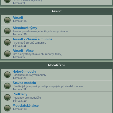
Slovní fotbálek a jiné hry
Témata:
9
Airsoft
Airsoft
Témata:
15
Airsoftové týmy
Prostor pro diskuze jednotlivých as týmů apod
Témata:
25
Airsoft - Zbraně a munice
Airsoftové zbraně a munice
Témata:
11
Airsoft - Akce
Info o chystaných akcích, reporty, fotky,..
Témata:
5
Modelářství
Hotové modely
Pochlubte se svými modely
Témata:
21
Stavba modelu
Ukažte jak jste postupovali/postupujete při stavbě modelu.
Témata:
11
Podklady
Podklady pro modeláře
Témata:
10
Modelářské akce
Témata:
13