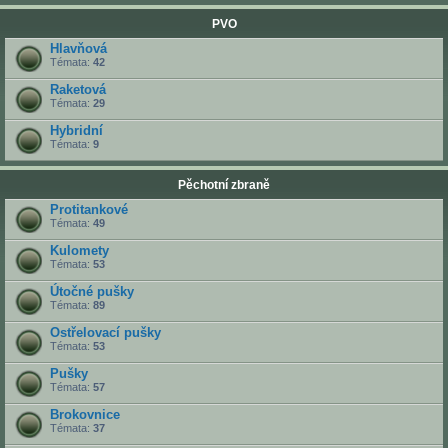
PVO
Hlavňová
Témata:
42
Raketová
Témata:
29
Hybridní
Témata:
9
Pěchotní zbraně
Protitankové
Témata:
49
Kulomety
Témata:
53
Útočné pušky
Témata:
89
Ostřelovací pušky
Témata:
53
Pušky
Témata:
57
Brokovnice
Témata:
37