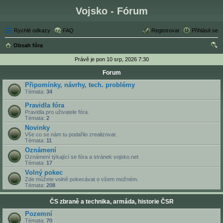
Vojsko - Fórum
Rychlé odkazy
FAQ
Registrovat
Přihlásit se
Obsah fóra
led
Právě je pon 10 srp, 2026 7:30
at
Forum
Připomínky, návrhy, tech. problémy
Témata:
34
Pravidla fóra
Pravidla pro uživatele fóra.
Témata:
2
Novinky
Vše co se nám tu podařilo zrealizovat.
Témata:
11
Oznámení
Oznámení týkající se fóra a stránek vojsko.net
Témata:
17
Volný pokec
Zde můžete volně pokecávat o všem možném.
Témata:
208
ČS zbraně a technika, armáda, historie ČSR
Pozemní
Témata:
70