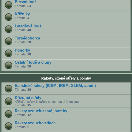
Bitevní lodě
Témata:
53
Křižníky
Témata:
41
Letadlové lodě
Témata:
40
Torpédoborce
Témata:
30
Ponorky
Témata:
28
Ostatní lodě a čluny
Témata:
36
Rakety, řízené střely a bomby
Balistické rakety (ICBM, IRBM, SLBM, apod.)
Témata:
16
Křižující střely
Křižující střely či střely s plochou dráhou letu.
Témata:
15
Rakety vzduch-země, bomby
Témata:
12
Rakety vzduch-vzduch
Témata:
9