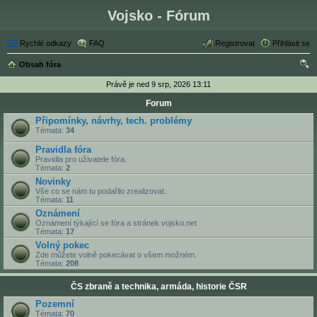
Vojsko - Fórum
Rychlé odkazy
FAQ
Registrovat
Přihlásit se
Obsah fóra
led
Právě je ned 9 srp, 2026 13:11
at
Forum
Připomínky, návrhy, tech. problémy
Témata:
34
Pravidla fóra
Pravidla pro uživatele fóra.
Témata:
2
Novinky
Vše co se nám tu podařilo zrealizovat.
Témata:
11
Oznámení
Oznámení týkající se fóra a stránek vojsko.net
Témata:
17
Volný pokec
Zde můžete volně pokecávat o všem možném.
Témata:
208
ČS zbraně a technika, armáda, historie ČSR
Pozemní
Témata:
70