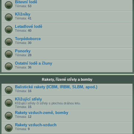
Bitevní lodě
Témata:
53
Křižníky
Témata:
41
Letadlové lodě
Témata:
40
Torpédoborce
Témata:
30
Ponorky
Témata:
28
Ostatní lodě a čluny
Témata:
36
Rakety, řízené střely a bomby
Balistické rakety (ICBM, IRBM, SLBM, apod.)
Témata:
16
Křižující střely
Křižující střely či střely s plochou dráhou letu.
Témata:
15
Rakety vzduch-země, bomby
Témata:
12
Rakety vzduch-vzduch
Témata:
9