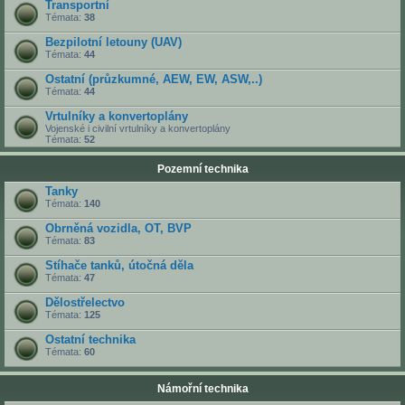
Transportní
Témata:
38
Bezpilotní letouny (UAV)
Témata:
44
Ostatní (průzkumné, AEW, EW, ASW,..)
Témata:
44
Vrtulníky a konvertoplány
Vojenské i civilní vrtulníky a konvertoplány
Témata:
52
Pozemní technika
Tanky
Témata:
140
Obrněná vozidla, OT, BVP
Témata:
83
Stíhače tanků, útočná děla
Témata:
47
Dělostřelectvo
Témata:
125
Ostatní technika
Témata:
60
Námořní technika