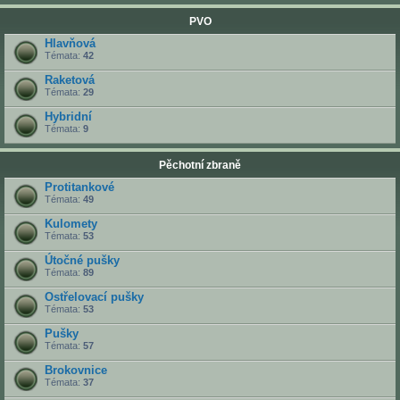
PVO
Hlavňová
Témata:
42
Raketová
Témata:
29
Hybridní
Témata:
9
Pěchotní zbraně
Protitankové
Témata:
49
Kulomety
Témata:
53
Útočné pušky
Témata:
89
Ostřelovací pušky
Témata:
53
Pušky
Témata:
57
Brokovnice
Témata:
37