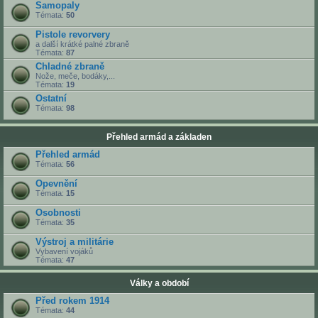
Samopaly
Témata:
50
Pistole revorvery
a další krátké palné zbraně
Témata:
87
Chladné zbraně
Nože, meče, bodáky,...
Témata:
19
Ostatní
Témata:
98
Přehled armád a základen
Přehled armád
Témata:
56
Opevnění
Témata:
15
Osobnosti
Témata:
35
Výstroj a militárie
Vybavení vojáků
Témata:
47
Války a období
Před rokem 1914
Témata:
44