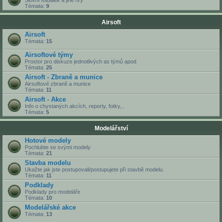
Slovní fotbálek a jiné hry
Témata:
9
Airsoft
Airsoft
Témata:
15
Airsoftové týmy
Prostor pro diskuze jednotlivých as týmů apod
Témata:
25
Airsoft - Zbraně a munice
Airsoftové zbraně a munice
Témata:
11
Airsoft - Akce
Info o chystaných akcích, reporty, fotky,..
Témata:
5
Modelářství
Hotové modely
Pochlubte se svými modely
Témata:
21
Stavba modelu
Ukažte jak jste postupovali/postupujete při stavbě modelu.
Témata:
11
Podklady
Podklady pro modeláře
Témata:
10
Modelářské akce
Témata:
13