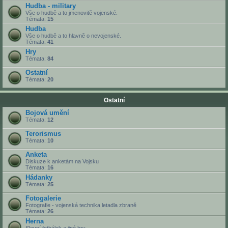
Hudba - military
Vše o hudbě a to jmenovitě vojenské.
Témata:
15
Hudba
Vše o hudbě a to hlavně o nevojenské.
Témata:
41
Hry
Témata:
84
Ostatní
Témata:
20
Ostatní
Bojová umění
Témata:
12
Terorismus
Témata:
10
Anketa
Diskuze k anketám na Vojsku
Témata:
16
Hádanky
Témata:
25
Fotogalerie
Fotografie - vojenská technika letadla zbraně
Témata:
26
Herna