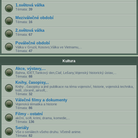
1.světová válka
Témata:
39
Meziválečné období
Témata:
16
2.světová válka
Témata:
67
Poválečné období
Válka v Gruzii, Kosovo,Válka ve Vietnamu,...
Témata:
47
Kultura
Akce, výstavy,...
Bahna, IDET,Tankový den,Ciaf, Lešany,Vojenský historický ústav,...
Témata:
88
Knihy, časopisy,..
Knihy , časopisy a jiné publikace na téma vojenství, historie, vojenská technika,
lodě, zbraně,.airsoft,..
Témata:
32
Válečné filmy a dokumenty
Vojenská tématika a historie
Témata:
86
Filmy - ostatní
akční, scifi, krimi, drama, komedie,...
Témata:
136
Seriály
Vše o seriálech všeho druhu. Včetně anime.
Témata:
82