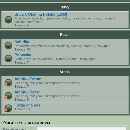
Bitvy
Bitva I. Útok na Polsko (1939)
Povede se německým jednotkám, kterým velí členové fóra vyřídit jejich
polského nepřítele?
Témata:
4
Bazar
Nabídka
Prodej všeho možného okolo vojenství, historie, airsoftu, knihy apod
Témata:
37
Poptávka
Sháňka věcí okolo vojenství, historie, airsoftu, knihy apod
Témata:
7
Archiv
Archiv - Forum
Vše co by bylo jinak nekompromisně smazáno.
Témata:
74
Archiv - Bazar
Vše co by bylo jinak nekompromisně smazáno.
Témata:
6
Forge of Gods
Témata:
12
PŘIHLÁSIT SE
•
REGISTROVAT
Uživatelské jméno: