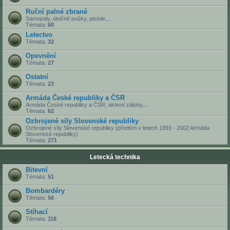
Ruční palné zbraně
Samopaly, útočné pušky, pistole,...
Témata:
60
Letectvo
Témata:
32
Opevnění
Témata:
27
Ostatní
Témata:
23
Armáda České republiky a ČSR
Armáda České republiky a ČSR, aktivní zálohy,...
Témata:
62
Ozbrojené síly Slovenské republiky
Ozbrojené síly Slovenské republiky (předtím v letech 1993 - 2002 Armáda
Slovenské republiky)
Témata:
271
Letecká technika
Bitevní
Témata:
51
Bombardéry
Témata:
56
Stíhací
Témata:
118