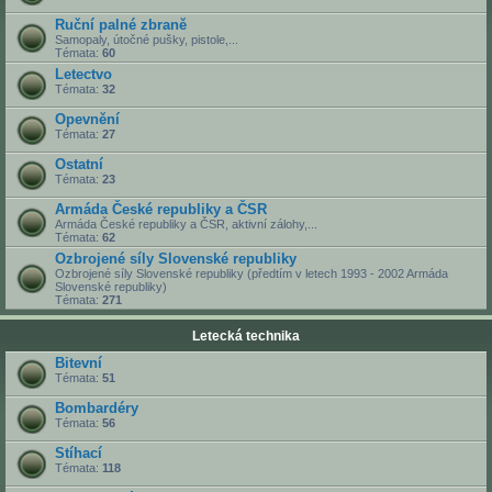
Ruční palné zbraně
Samopaly, útočné pušky, pistole,...
Témata:
60
Letectvo
Témata:
32
Opevnění
Témata:
27
Ostatní
Témata:
23
Armáda České republiky a ČSR
Armáda České republiky a ČSR, aktivní zálohy,...
Témata:
62
Ozbrojené síly Slovenské republiky
Ozbrojené síly Slovenské republiky (předtím v letech 1993 - 2002 Armáda
Slovenské republiky)
Témata:
271
Letecká technika
Bitevní
Témata:
51
Bombardéry
Témata:
56
Stíhací
Témata:
118