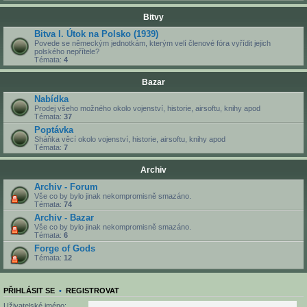
Bitvy
Bitva I. Útok na Polsko (1939)
Povede se německým jednotkám, kterým velí členové fóra vyřídit jejich
polského nepřítele?
Témata:
4
Bazar
Nabídka
Prodej všeho možného okolo vojenství, historie, airsoftu, knihy apod
Témata:
37
Poptávka
Sháňka věcí okolo vojenství, historie, airsoftu, knihy apod
Témata:
7
Archiv
Archiv - Forum
Vše co by bylo jinak nekompromisně smazáno.
Témata:
74
Archiv - Bazar
Vše co by bylo jinak nekompromisně smazáno.
Témata:
6
Forge of Gods
Témata:
12
PŘIHLÁSIT SE
•
REGISTROVAT
Uživatelské jméno: