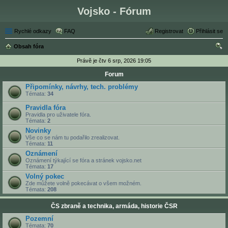
Vojsko - Fórum
Rychlé odkazy
FAQ
Registrovat
Přihlásit se
Obsah fóra
led
Právě je čtv 6 srp, 2026 19:05
at
Forum
Připomínky, návrhy, tech. problémy
Témata:
34
Pravidla fóra
Pravidla pro uživatele fóra.
Témata:
2
Novinky
Vše co se nám tu podařilo zrealizovat.
Témata:
11
Oznámení
Oznámení týkající se fóra a stránek vojsko.net
Témata:
17
Volný pokec
Zde můžete volně pokecávat o všem možném.
Témata:
208
ČS zbraně a technika, armáda, historie ČSR
Pozemní
Témata:
70