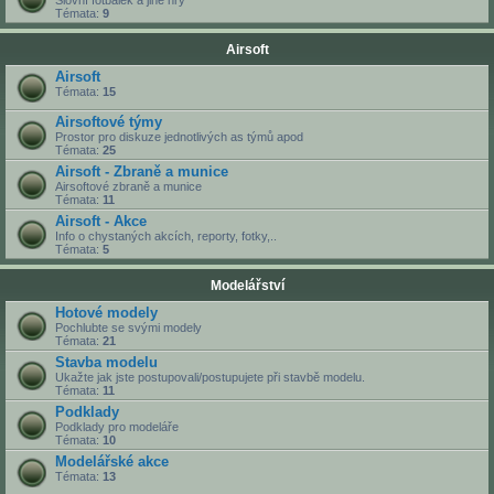
Slovní fotbálek a jiné hry
Témata:
9
Airsoft
Airsoft
Témata:
15
Airsoftové týmy
Prostor pro diskuze jednotlivých as týmů apod
Témata:
25
Airsoft - Zbraně a munice
Airsoftové zbraně a munice
Témata:
11
Airsoft - Akce
Info o chystaných akcích, reporty, fotky,..
Témata:
5
Modelářství
Hotové modely
Pochlubte se svými modely
Témata:
21
Stavba modelu
Ukažte jak jste postupovali/postupujete při stavbě modelu.
Témata:
11
Podklady
Podklady pro modeláře
Témata:
10
Modelářské akce
Témata:
13