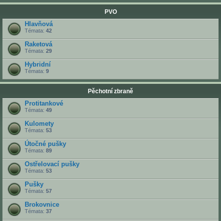
PVO
Hlavňová
Témata:
42
Raketová
Témata:
29
Hybridní
Témata:
9
Pěchotní zbraně
Protitankové
Témata:
49
Kulomety
Témata:
53
Útočné pušky
Témata:
89
Ostřelovací pušky
Témata:
53
Pušky
Témata:
57
Brokovnice
Témata:
37