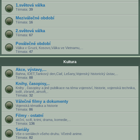
1.světová válka
Témata:
39
Meziválečné období
Témata:
16
2.světová válka
Témata:
67
Poválečné období
Válka v Gruzii, Kosovo,Válka ve Vietnamu,...
Témata:
47
Kultura
Akce, výstavy,...
Bahna, IDET,Tankový den,Ciaf, Lešany,Vojenský historický ústav,...
Témata:
88
Knihy, časopisy,..
Knihy , časopisy a jiné publikace na téma vojenství, historie, vojenská technika,
lodě, zbraně,.airsoft,..
Témata:
32
Válečné filmy a dokumenty
Vojenská tématika a historie
Témata:
86
Filmy - ostatní
akční, scifi, krimi, drama, komedie,...
Témata:
136
Seriály
Vše o seriálech všeho druhu. Včetně anime.
Témata:
82