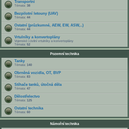
Transportní
Témata:
38
Bezpilotní letouny (UAV)
Témata:
44
Ostatní (průzkumné, AEW, EW, ASW,..)
Témata:
44
Vrtulníky a konvertoplány
Vojenské i civilní vrtulníky a konvertoplány
Témata:
52
Pozemní technika
Tanky
Témata:
140
Obrněná vozidla, OT, BVP
Témata:
83
Stíhače tanků, útočná děla
Témata:
47
Dělostřelectvo
Témata:
125
Ostatní technika
Témata:
60
Námořní technika