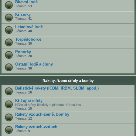
Bitevní lodě
Témata:
53
Křižníky
Témata:
41
Letadlové lodě
Témata:
40
Torpédoborce
Témata:
30
Ponorky
Témata:
28
Ostatní lodě a čluny
Témata:
36
Rakety, řízené střely a bomby
Balistické rakety (ICBM, IRBM, SLBM, apod.)
Témata:
16
Křižující střely
Křižující střely či střely s plochou dráhou letu.
Témata:
15
Rakety vzduch-země, bomby
Témata:
12
Rakety vzduch-vzduch
Témata:
9