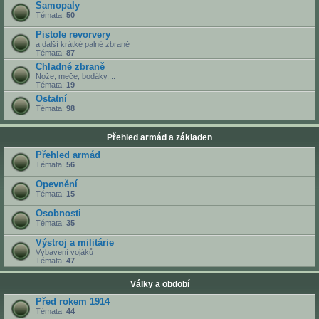
Samopaly
Témata:
50
Pistole revorvery
a další krátké palné zbraně
Témata:
87
Chladné zbraně
Nože, meče, bodáky,...
Témata:
19
Ostatní
Témata:
98
Přehled armád a základen
Přehled armád
Témata:
56
Opevnění
Témata:
15
Osobnosti
Témata:
35
Výstroj a militárie
Vybavení vojáků
Témata:
47
Války a období
Před rokem 1914
Témata:
44