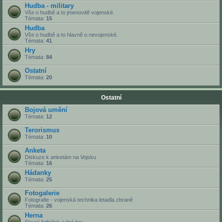
Hudba - military
Vše o hudbě a to jmenovitě vojenské.
Témata:
15
Hudba
Vše o hudbě a to hlavně o nevojenské.
Témata:
41
Hry
Témata:
84
Ostatní
Témata:
20
Ostatní
Bojová umění
Témata:
12
Terorismus
Témata:
10
Anketa
Diskuze k anketám na Vojsku
Témata:
16
Hádanky
Témata:
25
Fotogalerie
Fotografie - vojenská technika letadla zbraně
Témata:
26
Herna