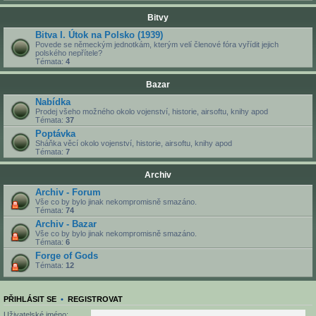
Bitvy
Bitva I. Útok na Polsko (1939)
Povede se německým jednotkám, kterým velí členové fóra vyřídit jejich
polského nepřítele?
Témata:
4
Bazar
Nabídka
Prodej všeho možného okolo vojenství, historie, airsoftu, knihy apod
Témata:
37
Poptávka
Sháňka věcí okolo vojenství, historie, airsoftu, knihy apod
Témata:
7
Archiv
Archiv - Forum
Vše co by bylo jinak nekompromisně smazáno.
Témata:
74
Archiv - Bazar
Vše co by bylo jinak nekompromisně smazáno.
Témata:
6
Forge of Gods
Témata:
12
PŘIHLÁSIT SE
•
REGISTROVAT
Uživatelské jméno: