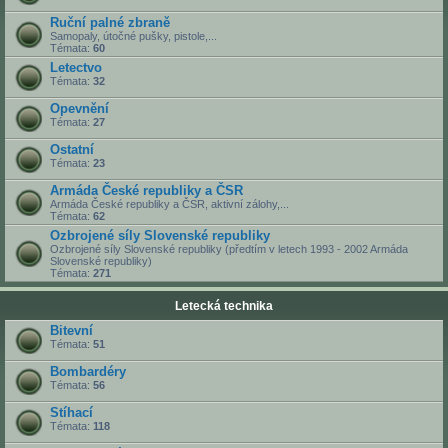
Ruční palné zbraně
Samopaly, útočné pušky, pistole,...
Témata:
60
Letectvo
Témata:
32
Opevnění
Témata:
27
Ostatní
Témata:
23
Armáda České republiky a ČSR
Armáda České republiky a ČSR, aktivní zálohy,...
Témata:
62
Ozbrojené síly Slovenské republiky
Ozbrojené síly Slovenské republiky (předtím v letech 1993 - 2002 Armáda
Slovenské republiky)
Témata:
271
Letecká technika
Bitevní
Témata:
51
Bombardéry
Témata:
56
Stíhací
Témata:
118