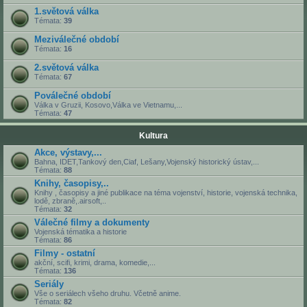
1.světová válka
Témata:
39
Meziválečné období
Témata:
16
2.světová válka
Témata:
67
Poválečné období
Válka v Gruzii, Kosovo,Válka ve Vietnamu,...
Témata:
47
Kultura
Akce, výstavy,...
Bahna, IDET,Tankový den,Ciaf, Lešany,Vojenský historický ústav,...
Témata:
88
Knihy, časopisy,..
Knihy , časopisy a jiné publikace na téma vojenství, historie, vojenská technika,
lodě, zbraně,.airsoft,..
Témata:
32
Válečné filmy a dokumenty
Vojenská tématika a historie
Témata:
86
Filmy - ostatní
akční, scifi, krimi, drama, komedie,...
Témata:
136
Seriály
Vše o seriálech všeho druhu. Včetně anime.
Témata:
82