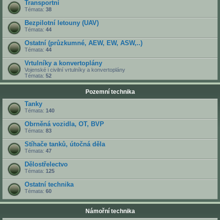
Transportní
Témata:
38
Bezpilotní letouny (UAV)
Témata:
44
Ostatní (průzkumné, AEW, EW, ASW,..)
Témata:
44
Vrtulníky a konvertoplány
Vojenské i civilní vrtulníky a konvertoplány
Témata:
52
Pozemní technika
Tanky
Témata:
140
Obrněná vozidla, OT, BVP
Témata:
83
Stíhače tanků, útočná děla
Témata:
47
Dělostřelectvo
Témata:
125
Ostatní technika
Témata:
60
Námořní technika