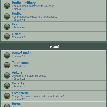
Hudba - military
Vše o hudbě a to jmenovitě vojenské.
Témata:
15
Hudba
Vše o hudbě a to hlavně o nevojenské.
Témata:
41
Hry
Témata:
84
Ostatní
Témata:
20
Ostatní
Bojová umění
Témata:
12
Terorismus
Témata:
10
Anketa
Diskuze k anketám na Vojsku
Témata:
16
Hádanky
Témata:
25
Fotogalerie
Fotografie - vojenská technika letadla zbraně
Témata:
26
Herna