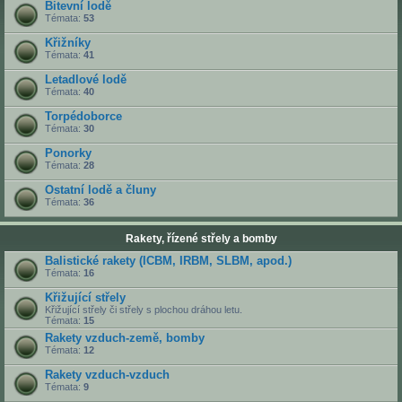
Bitevní lodě
Témata:
53
Křižníky
Témata:
41
Letadlové lodě
Témata:
40
Torpédoborce
Témata:
30
Ponorky
Témata:
28
Ostatní lodě a čluny
Témata:
36
Rakety, řízené střely a bomby
Balistické rakety (ICBM, IRBM, SLBM, apod.)
Témata:
16
Křižující střely
Křižující střely či střely s plochou dráhou letu.
Témata:
15
Rakety vzduch-země, bomby
Témata:
12
Rakety vzduch-vzduch
Témata:
9