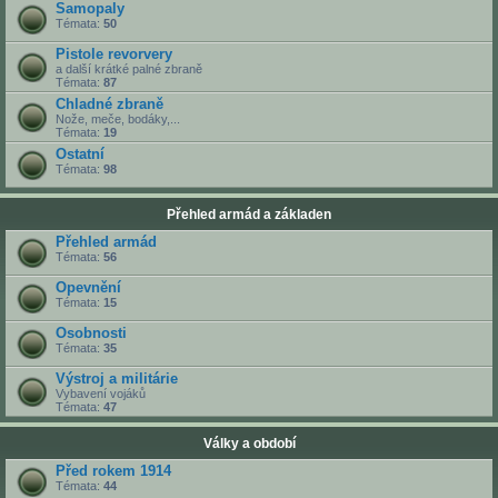
Samopaly
Témata:
50
Pistole revorvery
a další krátké palné zbraně
Témata:
87
Chladné zbraně
Nože, meče, bodáky,...
Témata:
19
Ostatní
Témata:
98
Přehled armád a základen
Přehled armád
Témata:
56
Opevnění
Témata:
15
Osobnosti
Témata:
35
Výstroj a militárie
Vybavení vojáků
Témata:
47
Války a období
Před rokem 1914
Témata:
44