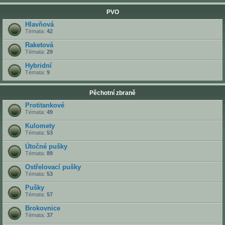
PVO
Hlavňová
Témata:
42
Raketová
Témata:
29
Hybridní
Témata:
9
Pěchotní zbraně
Protitankové
Témata:
49
Kulomety
Témata:
53
Útočné pušky
Témata:
89
Ostřelovací pušky
Témata:
53
Pušky
Témata:
57
Brokovnice
Témata:
37