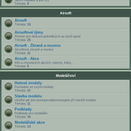
Slovní fotbálek a jiné hry
Témata:
9
Airsoft
Airsoft
Témata:
15
Airsoftové týmy
Prostor pro diskuze jednotlivých as týmů apod
Témata:
25
Airsoft - Zbraně a munice
Airsoftové zbraně a munice
Témata:
11
Airsoft - Akce
Info o chystaných akcích, reporty, fotky,..
Témata:
5
Modelářství
Hotové modely
Pochlubte se svými modely
Témata:
21
Stavba modelu
Ukažte jak jste postupovali/postupujete při stavbě modelu.
Témata:
11
Podklady
Podklady pro modeláře
Témata:
10
Modelářské akce
Témata:
13