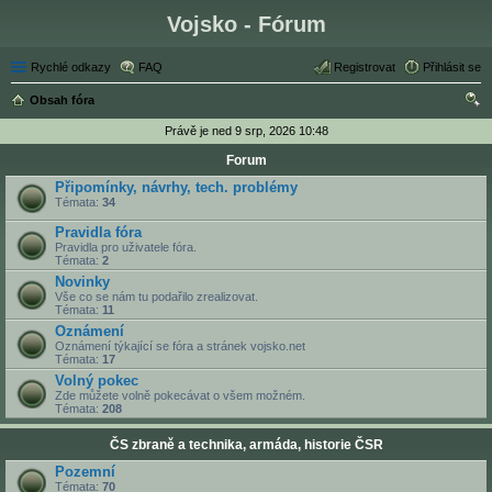
Vojsko - Fórum
Rychlé odkazy
FAQ
Registrovat
Přihlásit se
Obsah fóra
led
Právě je ned 9 srp, 2026 10:48
at
Forum
Připomínky, návrhy, tech. problémy
Témata:
34
Pravidla fóra
Pravidla pro uživatele fóra.
Témata:
2
Novinky
Vše co se nám tu podařilo zrealizovat.
Témata:
11
Oznámení
Oznámení týkající se fóra a stránek vojsko.net
Témata:
17
Volný pokec
Zde můžete volně pokecávat o všem možném.
Témata:
208
ČS zbraně a technika, armáda, historie ČSR
Pozemní
Témata:
70