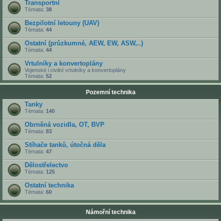
Transportní
Témata:
38
Bezpilotní letouny (UAV)
Témata:
44
Ostatní (průzkumné, AEW, EW, ASW,..)
Témata:
44
Vrtulníky a konvertoplány
Vojenské i civilní vrtulníky a konvertoplány
Témata:
52
Pozemní technika
Tanky
Témata:
140
Obrněná vozidla, OT, BVP
Témata:
83
Stíhače tanků, útočná děla
Témata:
47
Dělostřelectvo
Témata:
125
Ostatní technika
Témata:
60
Námořní technika