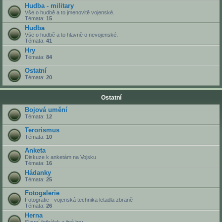
Hudba - military
Vše o hudbě a to jmenovitě vojenské.
Témata:
15
Hudba
Vše o hudbě a to hlavně o nevojenské.
Témata:
41
Hry
Témata:
84
Ostatní
Témata:
20
Ostatní
Bojová umění
Témata:
12
Terorismus
Témata:
10
Anketa
Diskuze k anketám na Vojsku
Témata:
16
Hádanky
Témata:
25
Fotogalerie
Fotografie - vojenská technika letadla zbraně
Témata:
26
Herna