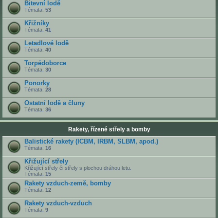
Bitevní lodě
Témata:
53
Křižníky
Témata:
41
Letadlové lodě
Témata:
40
Torpédoborce
Témata:
30
Ponorky
Témata:
28
Ostatní lodě a čluny
Témata:
36
Rakety, řízené střely a bomby
Balistické rakety (ICBM, IRBM, SLBM, apod.)
Témata:
16
Křižující střely
Křižující střely či střely s plochou dráhou letu.
Témata:
15
Rakety vzduch-země, bomby
Témata:
12
Rakety vzduch-vzduch
Témata:
9