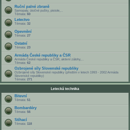
Ruční palné zbraně
Samopaly, útočné pušky, pistole,...
Témata:
60
Letectvo
Témata:
32
Opevnění
Témata:
27
Ostatní
Témata:
23
Armáda České republiky a ČSR
Armáda České republiky a ČSR, aktivní zálohy,...
Témata:
62
Ozbrojené síly Slovenské republiky
Ozbrojené síly Slovenské republiky (předtím v letech 1993 - 2002 Armáda
Slovenské republiky)
Témata:
271
Letecká technika
Bitevní
Témata:
51
Bombardéry
Témata:
56
Stíhací
Témata:
118