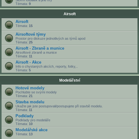
Slovní fotbálek a jiné hry
Témata:
9
Airsoft
Airsoft
Témata:
15
Airsoftové týmy
Prostor pro diskuze jednotlivých as týmů apod
Témata:
25
Airsoft - Zbraně a munice
Airsoftové zbraně a munice
Témata:
11
Airsoft - Akce
Info o chystaných akcích, reporty, fotky,..
Témata:
5
Modelářství
Hotové modely
Pochlubte se svými modely
Témata:
21
Stavba modelu
Ukažte jak jste postupovali/postupujete při stavbě modelu.
Témata:
11
Podklady
Podklady pro modeláře
Témata:
10
Modelářské akce
Témata:
13