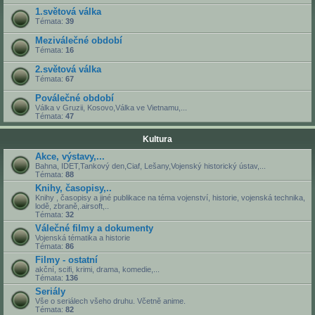
1.světová válka
Témata:
39
Meziválečné období
Témata:
16
2.světová válka
Témata:
67
Poválečné období
Válka v Gruzii, Kosovo,Válka ve Vietnamu,...
Témata:
47
Kultura
Akce, výstavy,...
Bahna, IDET,Tankový den,Ciaf, Lešany,Vojenský historický ústav,...
Témata:
88
Knihy, časopisy,..
Knihy , časopisy a jiné publikace na téma vojenství, historie, vojenská technika,
lodě, zbraně,.airsoft,..
Témata:
32
Válečné filmy a dokumenty
Vojenská tématika a historie
Témata:
86
Filmy - ostatní
akční, scifi, krimi, drama, komedie,...
Témata:
136
Seriály
Vše o seriálech všeho druhu. Včetně anime.
Témata:
82