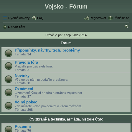
Vojsko - Fórum
Rychlé odkazy
FAQ
Registrovat
Přihlásit se
Obsah fóra
led
Právě je pát 7 srp, 2026 5:14
at
Forum
Připomínky, návrhy, tech. problémy
Témata:
34
Pravidla fóra
Pravidla pro uživatele fóra.
Témata:
2
Novinky
Vše co se nám tu podařilo zrealizovat.
Témata:
11
Oznámení
Oznámení týkající se fóra a stránek vojsko.net
Témata:
17
Volný pokec
Zde můžete volně pokecávat o všem možném.
Témata:
208
ČS zbraně a technika, armáda, historie ČSR
Pozemní
Témata:
70