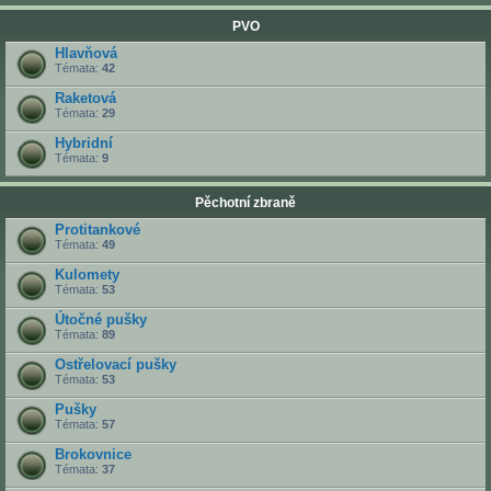
PVO
Hlavňová
Témata:
42
Raketová
Témata:
29
Hybridní
Témata:
9
Pěchotní zbraně
Protitankové
Témata:
49
Kulomety
Témata:
53
Útočné pušky
Témata:
89
Ostřelovací pušky
Témata:
53
Pušky
Témata:
57
Brokovnice
Témata:
37