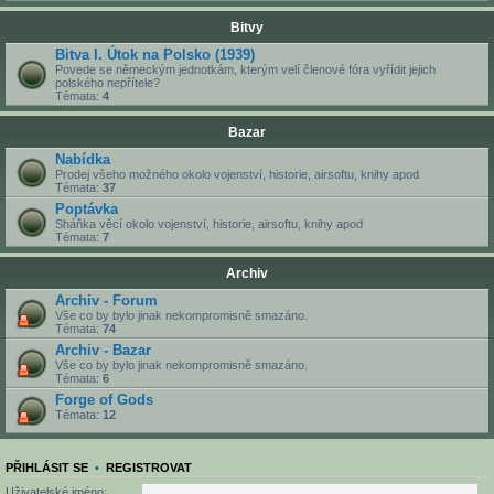
Bitvy
Bitva I. Útok na Polsko (1939)
Povede se německým jednotkám, kterým velí členové fóra vyřídit jejich
polského nepřítele?
Témata:
4
Bazar
Nabídka
Prodej všeho možného okolo vojenství, historie, airsoftu, knihy apod
Témata:
37
Poptávka
Sháňka věcí okolo vojenství, historie, airsoftu, knihy apod
Témata:
7
Archiv
Archiv - Forum
Vše co by bylo jinak nekompromisně smazáno.
Témata:
74
Archiv - Bazar
Vše co by bylo jinak nekompromisně smazáno.
Témata:
6
Forge of Gods
Témata:
12
PŘIHLÁSIT SE
•
REGISTROVAT
Uživatelské jméno: