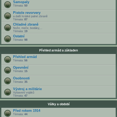
Samopaly
Témata:
50
Pistole revorvery
a další krátké palné zbraně
Témata:
87
Chladné zbraně
Nože, meče, bodáky,...
Témata:
19
Ostatní
Témata:
98
Přehled armád a základen
Přehled armád
Témata:
56
Opevnění
Témata:
15
Osobnosti
Témata:
35
Výstroj a militárie
Vybavení vojáků
Témata:
47
Války a období
Před rokem 1914
Témata:
44