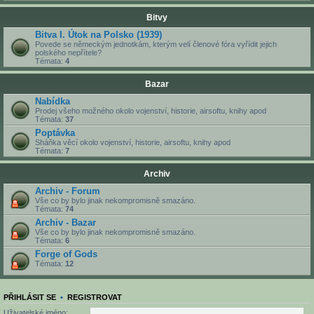
Bitvy
Bitva I. Útok na Polsko (1939)
Povede se německým jednotkám, kterým velí členové fóra vyřídit jejich
polského nepřítele?
Témata:
4
Bazar
Nabídka
Prodej všeho možného okolo vojenství, historie, airsoftu, knihy apod
Témata:
37
Poptávka
Sháňka věcí okolo vojenství, historie, airsoftu, knihy apod
Témata:
7
Archiv
Archiv - Forum
Vše co by bylo jinak nekompromisně smazáno.
Témata:
74
Archiv - Bazar
Vše co by bylo jinak nekompromisně smazáno.
Témata:
6
Forge of Gods
Témata:
12
PŘIHLÁSIT SE
•
REGISTROVAT
Uživatelské jméno: