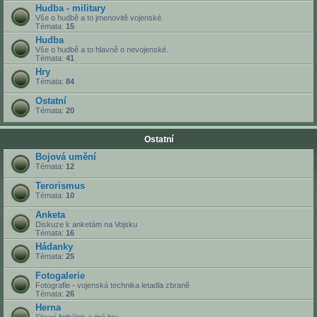
Hudba - military
Vše o hudbě a to jmenovitě vojenské.
Témata:
15
Hudba
Vše o hudbě a to hlavně o nevojenské.
Témata:
41
Hry
Témata:
84
Ostatní
Témata:
20
Ostatní
Bojová umění
Témata:
12
Terorismus
Témata:
10
Anketa
Diskuze k anketám na Vojsku
Témata:
16
Hádanky
Témata:
25
Fotogalerie
Fotografie - vojenská technika letadla zbraně
Témata:
26
Herna