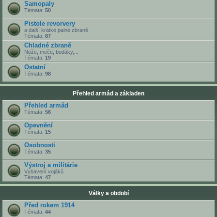
Samopaly
Témata:
50
Pistole revorvery
a další krátké palné zbraně
Témata:
87
Chladné zbraně
Nože, meče, bodáky,...
Témata:
19
Ostatní
Témata:
98
Přehled armád a základen
Přehled armád
Témata:
56
Opevnění
Témata:
15
Osobnosti
Témata:
35
Výstroj a militárie
Vybavení vojáků
Témata:
47
Války a období
Před rokem 1914
Témata:
44