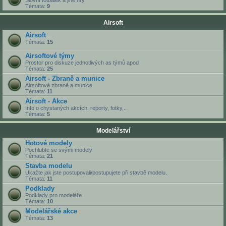
Slovní fotbálek a jiné hry
Témata:
9
Airsoft
Airsoft
Témata:
15
Airsoftové týmy
Prostor pro diskuze jednotlivých as týmů apod
Témata:
25
Airsoft - Zbraně a munice
Airsoftové zbraně a munice
Témata:
11
Airsoft - Akce
Info o chystaných akcích, reporty, fotky,..
Témata:
5
Modelářství
Hotové modely
Pochlubte se svými modely
Témata:
21
Stavba modelu
Ukažte jak jste postupovali/postupujete při stavbě modelu.
Témata:
11
Podklady
Podklady pro modeláře
Témata:
10
Modelářské akce
Témata:
13