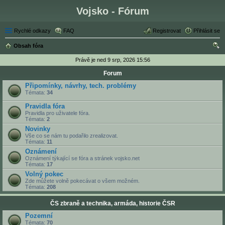
Vojsko - Fórum
Rychlé odkazy
FAQ
Registrovat
Přihlásit se
Obsah fóra
led
Právě je ned 9 srp, 2026 15:56
at
Forum
Připomínky, návrhy, tech. problémy
Témata:
34
Pravidla fóra
Pravidla pro uživatele fóra.
Témata:
2
Novinky
Vše co se nám tu podařilo zrealizovat.
Témata:
11
Oznámení
Oznámení týkající se fóra a stránek vojsko.net
Témata:
17
Volný pokec
Zde můžete volně pokecávat o všem možném.
Témata:
208
ČS zbraně a technika, armáda, historie ČSR
Pozemní
Témata:
70