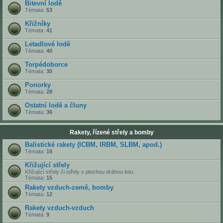
Bitevní lodě
Témata:
53
Křižníky
Témata:
41
Letadlové lodě
Témata:
40
Torpédoborce
Témata:
30
Ponorky
Témata:
28
Ostatní lodě a čluny
Témata:
36
Rakety, řízené střely a bomby
Balistické rakety (ICBM, IRBM, SLBM, apod.)
Témata:
16
Křižující střely
Křižující střely či střely s plochou dráhou letu.
Témata:
15
Rakety vzduch-země, bomby
Témata:
12
Rakety vzduch-vzduch
Témata:
9