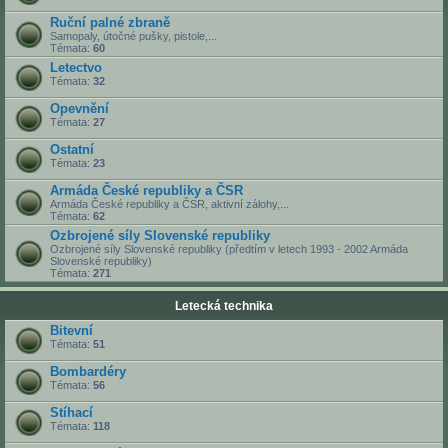
Ruční palné zbraně
Samopaly, útočné pušky, pistole,...
Témata:
60
Letectvo
Témata:
32
Opevnění
Témata:
27
Ostatní
Témata:
23
Armáda České republiky a ČSR
Armáda České republiky a ČSR, aktivní zálohy,...
Témata:
62
Ozbrojené síly Slovenské republiky
Ozbrojené síly Slovenské republiky (předtím v letech 1993 - 2002 Armáda
Slovenské republiky)
Témata:
271
Letecká technika
Bitevní
Témata:
51
Bombardéry
Témata:
56
Stíhací
Témata:
118