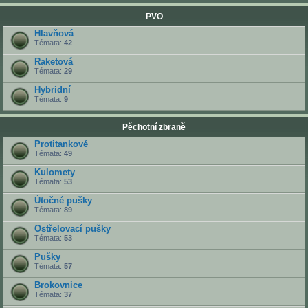
PVO
Hlavňová
Témata:
42
Raketová
Témata:
29
Hybridní
Témata:
9
Pěchotní zbraně
Protitankové
Témata:
49
Kulomety
Témata:
53
Útočné pušky
Témata:
89
Ostřelovací pušky
Témata:
53
Pušky
Témata:
57
Brokovnice
Témata:
37