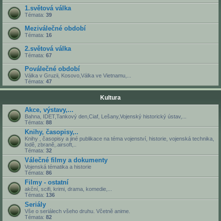
1.světová válka
Témata:
39
Meziválečné období
Témata:
16
2.světová válka
Témata:
67
Poválečné období
Válka v Gruzii, Kosovo,Válka ve Vietnamu,...
Témata:
47
Kultura
Akce, výstavy,...
Bahna, IDET,Tankový den,Ciaf, Lešany,Vojenský historický ústav,...
Témata:
88
Knihy, časopisy,..
Knihy , časopisy a jiné publikace na téma vojenství, historie, vojenská technika,
lodě, zbraně,.airsoft,..
Témata:
32
Válečné filmy a dokumenty
Vojenská tématika a historie
Témata:
86
Filmy - ostatní
akční, scifi, krimi, drama, komedie,...
Témata:
136
Seriály
Vše o seriálech všeho druhu. Včetně anime.
Témata:
82