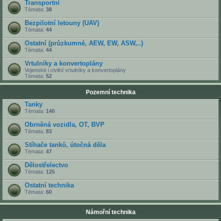
Transportní
Témata:
38
Bezpilotní letouny (UAV)
Témata:
44
Ostatní (průzkumné, AEW, EW, ASW,..)
Témata:
44
Vrtulníky a konvertoplány
Vojenské i civilní vrtulníky a konvertoplány
Témata:
52
Pozemní technika
Tanky
Témata:
140
Obrněná vozidla, OT, BVP
Témata:
83
Stíhače tanků, útočná děla
Témata:
47
Dělostřelectvo
Témata:
125
Ostatní technika
Témata:
60
Námořní technika