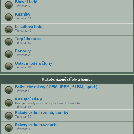
Bitevní lodě
Témata:
53
Křižníky
Témata:
41
Letadlové lodě
Témata:
40
Torpédoborce
Témata:
30
Ponorky
Témata:
28
Ostatní lodě a čluny
Témata:
36
Rakety, řízené střely a bomby
Balistické rakety (ICBM, IRBM, SLBM, apod.)
Témata:
16
Křižující střely
Křižující střely či střely s plochou dráhou letu.
Témata:
15
Rakety vzduch-země, bomby
Témata:
12
Rakety vzduch-vzduch
Témata:
9