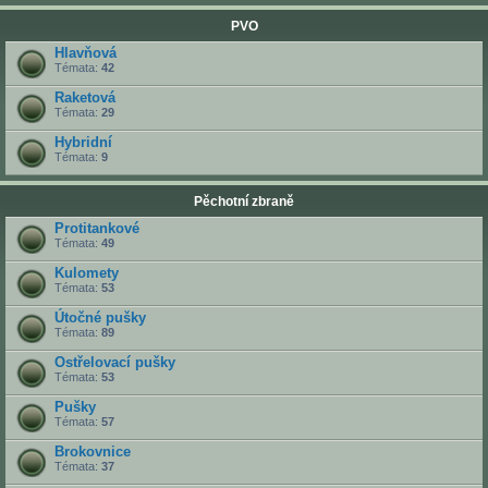
PVO
Hlavňová
Témata:
42
Raketová
Témata:
29
Hybridní
Témata:
9
Pěchotní zbraně
Protitankové
Témata:
49
Kulomety
Témata:
53
Útočné pušky
Témata:
89
Ostřelovací pušky
Témata:
53
Pušky
Témata:
57
Brokovnice
Témata:
37