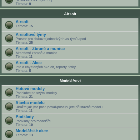
Slovní fotbálek a jiné hry
Témata:
9
Airsoft
Airsoft
Témata:
15
Airsoftové týmy
Prostor pro diskuze jednotlivých as týmů apod
Témata:
25
Airsoft - Zbraně a munice
Airsoftové zbraně a munice
Témata:
11
Airsoft - Akce
Info o chystaných akcích, reporty, fotky,..
Témata:
5
Modelářství
Hotové modely
Pochlubte se svými modely
Témata:
21
Stavba modelu
Ukažte jak jste postupovali/postupujete při stavbě modelu.
Témata:
11
Podklady
Podklady pro modeláře
Témata:
10
Modelářské akce
Témata:
13