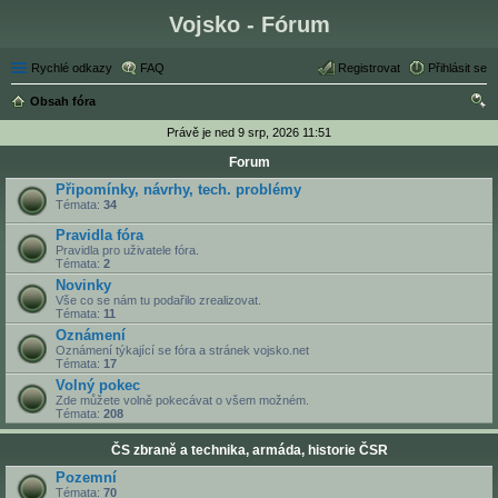
Vojsko - Fórum
Rychlé odkazy
FAQ
Registrovat
Přihlásit se
Obsah fóra
led
Právě je ned 9 srp, 2026 11:51
at
Forum
Připomínky, návrhy, tech. problémy
Témata:
34
Pravidla fóra
Pravidla pro uživatele fóra.
Témata:
2
Novinky
Vše co se nám tu podařilo zrealizovat.
Témata:
11
Oznámení
Oznámení týkající se fóra a stránek vojsko.net
Témata:
17
Volný pokec
Zde můžete volně pokecávat o všem možném.
Témata:
208
ČS zbraně a technika, armáda, historie ČSR
Pozemní
Témata:
70