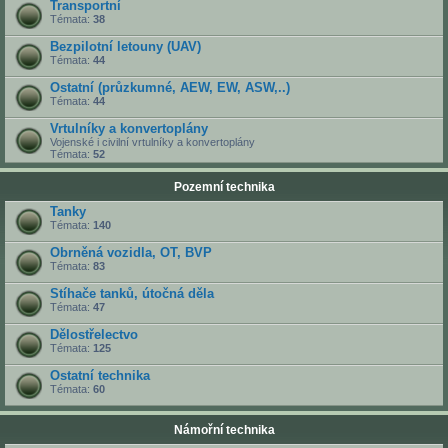
Transportní
Témata:
38
Bezpilotní letouny (UAV)
Témata:
44
Ostatní (průzkumné, AEW, EW, ASW,..)
Témata:
44
Vrtulníky a konvertoplány
Vojenské i civilní vrtulníky a konvertoplány
Témata:
52
Pozemní technika
Tanky
Témata:
140
Obrněná vozidla, OT, BVP
Témata:
83
Stíhače tanků, útočná děla
Témata:
47
Dělostřelectvo
Témata:
125
Ostatní technika
Témata:
60
Námořní technika