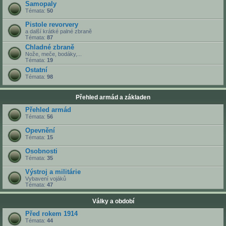
Samopaly
Témata:
50
Pistole revorvery
a další krátké palné zbraně
Témata:
87
Chladné zbraně
Nože, meče, bodáky,...
Témata:
19
Ostatní
Témata:
98
Přehled armád a základen
Přehled armád
Témata:
56
Opevnění
Témata:
15
Osobnosti
Témata:
35
Výstroj a militárie
Vybavení vojáků
Témata:
47
Války a období
Před rokem 1914
Témata:
44