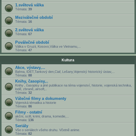
1.světová válka
Témata:
39
Meziválečné období
Témata:
16
2.světová válka
Témata:
67
Poválečné období
Válka v Gruzii, Kosovo,Válka ve Vietnamu,...
Témata:
47
Kultura
Akce, výstavy,...
Bahna, IDET,Tankový den,Ciaf, Lešany,Vojenský historický ústav,...
Témata:
88
Knihy, časopisy,..
Knihy , časopisy a jiné publikace na téma vojenství, historie, vojenská technika,
lodě, zbraně,.airsoft,..
Témata:
32
Válečné filmy a dokumenty
Vojenská tématika a historie
Témata:
86
Filmy - ostatní
akční, scifi, krimi, drama, komedie,...
Témata:
136
Seriály
Vše o seriálech všeho druhu. Včetně anime.
Témata:
82