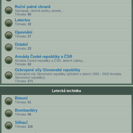
Ruční palné zbraně
Samopaly, útočné pušky, pistole,...
Témata:
60
Letectvo
Témata:
32
Opevnění
Témata:
27
Ostatní
Témata:
23
Armáda České republiky a ČSR
Armáda České republiky a ČSR, aktivní zálohy,...
Témata:
62
Ozbrojené síly Slovenské republiky
Ozbrojené síly Slovenské republiky (předtím v letech 1993 - 2002 Armáda
Slovenské republiky)
Témata:
271
Letecká technika
Bitevní
Témata:
51
Bombardéry
Témata:
56
Stíhací
Témata:
118