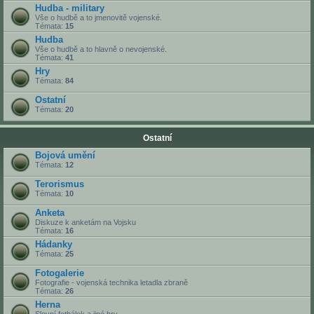
Hudba - military
Vše o hudbě a to jmenovitě vojenské.
Témata:
15
Hudba
Vše o hudbě a to hlavně o nevojenské.
Témata:
41
Hry
Témata:
84
Ostatní
Témata:
20
Ostatní
Bojová umění
Témata:
12
Terorismus
Témata:
10
Anketa
Diskuze k anketám na Vojsku
Témata:
16
Hádanky
Témata:
25
Fotogalerie
Fotografie - vojenská technika letadla zbraně
Témata:
26
Herna