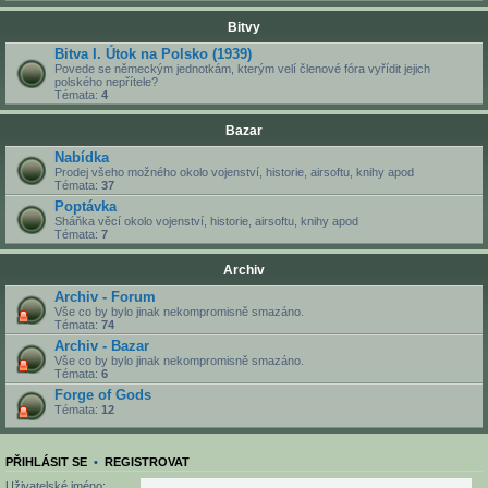
Bitvy
Bitva I. Útok na Polsko (1939)
Povede se německým jednotkám, kterým velí členové fóra vyřídit jejich
polského nepřítele?
Témata:
4
Bazar
Nabídka
Prodej všeho možného okolo vojenství, historie, airsoftu, knihy apod
Témata:
37
Poptávka
Sháňka věcí okolo vojenství, historie, airsoftu, knihy apod
Témata:
7
Archiv
Archiv - Forum
Vše co by bylo jinak nekompromisně smazáno.
Témata:
74
Archiv - Bazar
Vše co by bylo jinak nekompromisně smazáno.
Témata:
6
Forge of Gods
Témata:
12
PŘIHLÁSIT SE
•
REGISTROVAT
Uživatelské jméno: