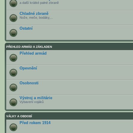
a další krátké palné zbraně
Chladné zbraně
Nože, meče, bodáky,...
Ostatní
PŘEHLED ARMÁD A ZÁKLADEN
Přehled armád
Opevnění
Osobnosti
Výstroj a militárie
Vybavení vojáků
VÁLKY A OBDOBÍ
Před rokem 1914