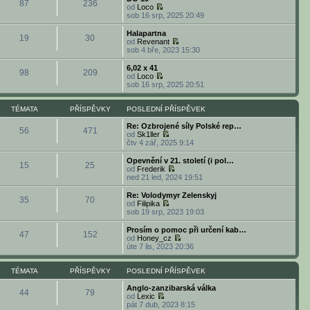
í
l
87
236
t
r
k
od
Loco
p
p
e
p
a
Z
sob 16 srp, 2025 20:49
ě
ř
d
o
z
o
v
í
n
s
i
b
e
Halapartna
s
í
l
19
30
t
r
k
od
Revenant
p
p
e
p
a
Z
sob 4 bře, 2023 15:30
ě
ř
d
o
z
o
v
í
n
s
i
b
e
6,02 x 41
s
í
l
98
209
t
r
k
od
Loco
p
p
e
p
a
Z
sob 16 srp, 2025 20:51
ě
ř
d
o
z
o
v
í
n
s
i
b
e
s
í
l
t
r
TÉMATA
PŘÍSPĚVKY
POSLEDNÍ PŘÍSPĚVEK
k
p
p
e
p
a
ě
ř
d
o
z
Re: Ozbrojené síly Polské rep…
v
í
56
471
n
s
i
od
Sk1ller
e
s
í
l
t
Z
čtv 4 zář, 2025 9:14
k
p
p
e
p
o
ě
ř
d
o
b
Opevnění v 21. století (i pol…
v
í
15
25
n
s
r
od
Frederik
e
s
í
l
a
Z
ned 21 led, 2024 19:51
k
p
p
e
z
o
ě
ř
d
i
b
Re: Volodymyr Zelenskyj
v
í
35
70
n
t
r
od
Filipika
e
s
í
p
a
Z
sob 19 srp, 2023 19:03
k
p
p
o
z
o
ě
ř
s
i
b
Prosím o pomoc při určení kab…
v
í
l
47
152
t
r
od
Honey_cz
e
s
e
p
a
Z
úte 7 lis, 2023 20:36
k
p
d
o
z
o
ě
n
s
i
b
v
í
l
t
r
TÉMATA
PŘÍSPĚVKY
POSLEDNÍ PŘÍSPĚVEK
e
p
e
p
a
k
ř
d
o
z
Anglo-zanzibarská válka
í
44
79
n
s
i
od
Lexic
s
í
l
Z
t
pát 7 dub, 2023 8:15
p
p