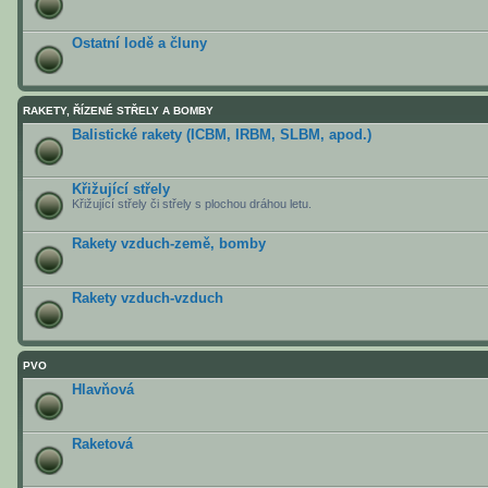
Ostatní lodě a čluny
RAKETY, ŘÍZENÉ STŘELY A BOMBY
Balistické rakety (ICBM, IRBM, SLBM, apod.)
Křižující střely
Křižující střely či střely s plochou dráhou letu.
Rakety vzduch-země, bomby
Rakety vzduch-vzduch
PVO
Hlavňová
Raketová