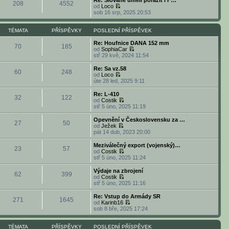
Re: Slované uměli porazit i F…
í
l
208
4552
t
r
od
Loco
p
e
p
a
Z
sob 16 srp, 2025 20:53
ř
d
o
z
o
í
n
s
i
b
s
í
l
t
r
TÉMATA
PŘÍSPĚVKY
POSLEDNÍ PŘÍSPĚVEK
p
p
e
p
a
ě
ř
d
o
z
Re: Houfnice DANA 152 mm
v
í
70
185
n
s
i
od
SophiaCar
e
s
í
l
t
Z
stř 29 kvě, 2024 11:54
k
p
p
e
p
o
ě
ř
d
o
b
Re: Sa vz.58
v
í
60
248
n
s
r
od
Loco
e
s
í
l
a
Z
úte 28 led, 2025 9:11
k
p
p
e
z
o
ě
ř
d
i
b
Re: L-410
v
í
32
122
n
t
r
od
Costik
e
s
í
p
a
Z
stř 5 úno, 2025 11:19
k
p
p
o
z
o
ě
ř
s
i
b
Opevnění v Československu za …
v
í
l
27
50
t
r
od
Ježek
e
s
e
p
a
Z
pát 14 dub, 2023 20:00
k
p
d
o
z
o
ě
n
s
i
b
Meziválečný export (vojenský)…
v
í
l
23
57
t
r
od
Costik
e
p
e
p
a
Z
stř 5 úno, 2025 11:24
k
ř
d
o
z
o
í
n
s
i
b
Výdaje na zbrojení
s
í
l
62
399
t
r
od
Costik
p
p
e
p
a
Z
stř 5 úno, 2025 11:16
ě
ř
d
o
z
o
v
í
n
s
i
b
e
Re: Vstup do Armády SR
s
í
l
271
1645
t
r
k
od
Karinb16
p
p
e
p
a
Z
sob 8 bře, 2025 17:24
ě
ř
d
o
z
o
v
í
n
s
i
b
e
s
í
l
t
r
TÉMATA
PŘÍSPĚVKY
POSLEDNÍ PŘÍSPĚVEK
k
p