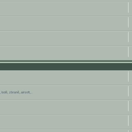
lodě, zbraně,.airsoft,..