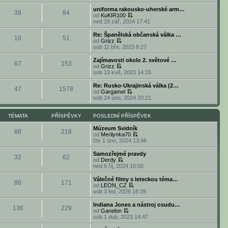
e
o
p
ě
ř
d
b
o
uniforma rakousko-uherské arm…
v
í
39
84
n
r
s
od
KuKIR100
e
s
í
a
l
Z
ned 29 zář, 2024 17:41
k
p
p
z
e
o
ě
ř
i
d
b
Re: Španělská občanská válka …
v
í
16
51
t
n
r
od
Grizz
e
s
p
í
a
Z
sob 11 bře, 2023 8:27
k
p
o
p
z
o
ě
s
ř
i
b
Zajímavosti okolo 2. světové …
v
l
í
67
153
t
r
od
Grizz
e
e
s
p
a
Z
sob 13 kvě, 2023 14:15
k
d
p
o
z
o
n
ě
s
i
b
Re: Rusko-Ukrajinská válka (2…
í
v
l
47
1578
t
r
od
Gargamel
p
e
e
p
a
Z
sob 24 úno, 2024 20:21
ř
k
d
o
z
o
í
n
s
i
b
s
í
l
t
r
TÉMATA
PŘÍSPĚVKY
POSLEDNÍ PŘÍSPĚVEK
p
p
e
p
a
ě
ř
d
o
z
Múzeum Svidník
v
í
88
218
n
s
i
od
Merilynka70
e
s
í
l
t
Z
čtv 1 úno, 2024 13:46
k
p
p
e
p
o
ě
ř
d
o
b
Samozřejmé pravdy
v
í
32
62
n
s
r
od
Derdy
e
s
í
l
a
Z
ned 6 říj, 2024 10:00
k
p
p
e
z
o
ě
ř
d
i
b
Válečné filmy s leteckou téma…
v
í
86
171
n
t
r
od
LEON_CZ
e
s
í
p
a
Z
sob 3 led, 2026 16:39
k
p
p
o
z
o
ě
ř
s
i
b
Indiana Jones a nástroj osudu…
v
í
l
136
229
t
r
od
Ganelon
e
s
e
p
a
Z
sob 1 dub, 2023 14:47
k
p
d
o
z
o
ě
n
s
i