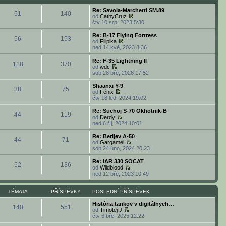
p
e
p
a
ě
ř
d
o
z
Re: Savoia-Marchetti SM.89
v
í
51
140
n
s
i
od
CathyCruz
e
s
í
l
t
Z
čtv 10 srp, 2023 5:30
k
p
p
e
p
o
ě
ř
d
o
b
Re: B-17 Flying Fortress
v
í
56
153
n
s
r
od
Filipika
e
s
í
l
a
Z
ned 14 kvě, 2023 8:36
k
p
p
e
z
o
ě
ř
d
i
b
Re: F-35 Lightning II
v
í
118
370
n
t
r
od
wdc
e
s
í
p
a
Z
sob 28 bře, 2026 17:52
k
p
p
o
z
o
ě
ř
s
i
b
Shaanxi Y-9
v
í
l
38
75
t
r
od
Fénix
e
s
e
p
a
Z
čtv 18 led, 2024 19:02
k
p
d
o
z
o
ě
n
s
i
b
Re: Suchoj S-70 Okhotnik-B
v
í
l
44
119
t
r
od
Derdy
e
p
e
p
a
Z
ned 6 říj, 2024 10:01
k
ř
d
o
z
o
í
n
s
i
b
Re: Berijev A-50
s
í
l
44
71
t
r
od
Gargamel
p
p
e
p
a
Z
sob 24 úno, 2024 20:23
ě
ř
d
o
z
o
v
í
n
s
i
b
e
Re: IAR 330 SOCAT
s
í
l
52
136
t
r
k
od
Wildblood
p
p
e
p
a
Z
ned 12 bře, 2023 10:49
ě
ř
d
o
z
o
v
í
n
s
i
b
e
s
í
l
t
r
TÉMATA
PŘÍSPĚVKY
POSLEDNÍ PŘÍSPĚVEK
k
p
p
e
p
a
ě
ř
d
o
z
História tankov v digitálnych…
v
í
140
551
n
s
i
od
Timotej J
e
s
í
l
Z
t
čtv 6 bře, 2025 12:22
k
p
p
e
o
p
ě
ř