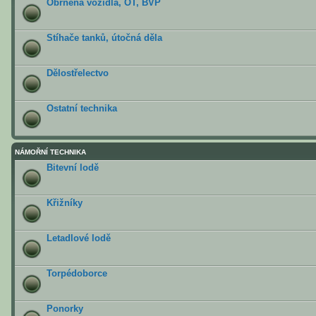
Obrněná vozidla, OT, BVP
Stíhače tanků, útočná děla
Dělostřelectvo
Ostatní technika
NÁMOŘNÍ TECHNIKA
Bitevní lodě
Křižníky
Letadlové lodě
Torpédoborce
Ponorky