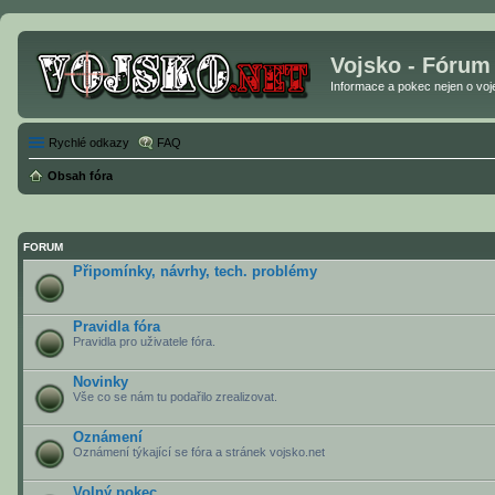
Vojsko - Fórum
Informace a pokec nejen o vojen
Rychlé odkazy
FAQ
Obsah fóra
FORUM
Připomínky, návrhy, tech. problémy
Pravidla fóra
Pravidla pro uživatele fóra.
Novinky
Vše co se nám tu podařilo zrealizovat.
Oznámení
Oznámení týkající se fóra a stránek vojsko.net
Volný pokec