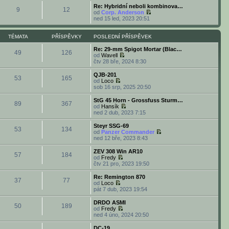
ě
ř
i
d
b
Re: Hybridní neboli kombinova…
v
í
9
12
t
n
r
od
Corp. Anderson
e
s
p
í
a
Z
ned 15 led, 2023 20:51
k
p
o
p
z
o
ě
s
ř
i
b
v
l
í
t
r
TÉMATA
PŘÍSPĚVKY
POSLEDNÍ PŘÍSPĚVEK
e
e
s
p
a
k
d
p
o
z
Re: 29-mm Spigot Mortar (Blac…
49
126
n
ě
s
i
od
Wavell
í
v
l
Z
t
čtv 28 bře, 2024 8:30
p
e
e
o
p
ř
k
d
b
o
QJB-201
í
53
165
n
r
s
od
Loco
s
í
a
l
Z
sob 16 srp, 2025 20:50
p
p
z
e
o
ě
ř
i
d
b
StG 45 Horn - Grossfuss Sturm…
v
í
89
367
t
n
r
od
Hansík
e
s
p
í
a
Z
ned 2 dub, 2023 7:15
k
p
o
p
z
o
ě
s
ř
i
b
Steyr SSG-69
v
l
í
53
134
t
r
od
Panzer Commander
e
e
s
p
a
Z
ned 12 bře, 2023 8:43
k
d
p
o
z
o
n
ě
s
i
b
ZEV 308 Win AR10
í
v
l
57
184
t
r
od
Fredy
p
e
e
p
a
Z
čtv 21 pro, 2023 19:50
ř
k
d
o
z
o
í
n
s
i
b
Re: Remington 870
s
í
l
37
77
t
r
od
Loco
p
p
e
p
a
Z
pát 7 dub, 2023 19:54
ě
ř
d
o
z
o
v
í
n
s
i
b
e
DRDO ASMI‎
s
í
l
50
189
t
r
k
od
Fredy
p
p
e
p
a
Z
ned 4 úno, 2024 20:50
ě
ř
d
o
z
o
v
í
n
s
i
b
e
DC-19
s