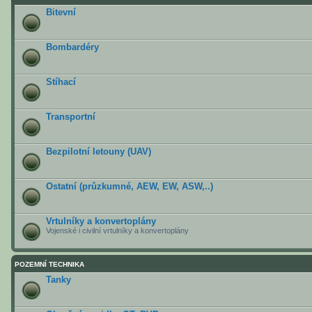
Bitevní
Bombardéry
Stíhací
Transportní
Bezpilotní letouny (UAV)
Ostatní (průzkumné, AEW, EW, ASW,..)
Vrtulníky a konvertoplány
Vojenské i civilní vrtulníky a konvertoplány
POZEMNÍ TECHNIKA
Tanky