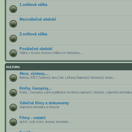
1.světová válka
Meziválečné období
2.světová válka
Poválečné období
Válka v Gruzii, Kosovo,Válka ve Vietnamu,...
KULTURA
Akce, výstavy,...
Bahna, IDET,Tankový den,Ciaf, Lešany,Vojenský historický ústav,...
Knihy, časopisy,..
Knihy , časopisy a jiné publikace na téma vojenství, historie, vojenská technika, 
Válečné filmy a dokumenty
Vojenská tématika a historie
Filmy - ostatní
akční, scifi, krimi, drama, komedie,...