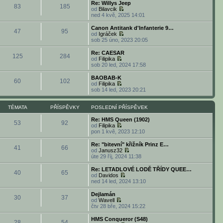
d
b
o
Re: Willys Jeep
v
í
83
185
n
r
s
od
Bilavcik
e
s
í
a
l
Z
ned 4 kvě, 2025 14:01
k
p
p
z
e
o
ě
ř
i
d
b
Canon Antitank d'Infanterie 9…
v
í
47
95
t
n
r
od
Igráček
e
s
p
í
a
Z
sob 25 úno, 2023 20:05
k
p
o
p
z
o
ě
s
ř
i
b
Re: CAESAR
v
l
í
125
284
t
r
od
Filipika
e
e
s
p
a
Z
sob 20 led, 2024 17:58
k
d
p
o
z
o
n
ě
s
i
b
BAOBAB-K
í
v
l
60
102
t
r
od
Filipika
p
e
e
p
a
Z
sob 14 led, 2023 20:21
ř
k
d
o
z
o
í
n
s
i
b
s
í
l
t
r
TÉMATA
PŘÍSPĚVKY
POSLEDNÍ PŘÍSPĚVEK
p
p
e
p
a
ě
ř
d
o
z
Re: HMS Queen (1902)
v
í
53
92
n
s
i
od
Filipika
e
s
í
l
t
Z
pon 1 kvě, 2023 12:10
k
p
p
e
p
o
ě
ř
d
o
b
Re: "bitevní" křižník Prinz E…
v
í
41
66
n
s
r
od
Janusz32
e
s
í
l
a
Z
úte 29 říj, 2024 11:38
k
p
p
e
z
o
ě
ř
d
i
b
Re: LETADLOVÉ LODĚ TŘÍDY QUEE…
v
í
40
65
n
t
r
od
Davidos
e
s
í
p
a
Z
ned 14 led, 2024 13:10
k
p
p
o
z
o
ě
ř
s
i
b
Dejlamán
v
í
l
30
37
t
r
od
Wavell
e
s
e
p
a
Z
čtv 28 bře, 2024 15:22
k
p
d
o
z
o
ě
n
s
i
b
HMS Conqueror (S48)
v
í
l
28
54
t