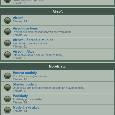
Slovní fotbálek a jiné hry
Témata:
9
Airsoft
Airsoft
Témata:
15
Airsoftové týmy
Prostor pro diskuze jednotlivých as týmů apod
Témata:
25
Airsoft - Zbraně a munice
Airsoftové zbraně a munice
Témata:
11
Airsoft - Akce
Info o chystaných akcích, reporty, fotky,..
Témata:
5
Modelářství
Hotové modely
Pochlubte se svými modely
Témata:
21
Stavba modelu
Ukažte jak jste postupovali/postupujete při stavbě modelu.
Témata:
11
Podklady
Podklady pro modeláře
Témata:
10
Modelářské akce
Témata:
13