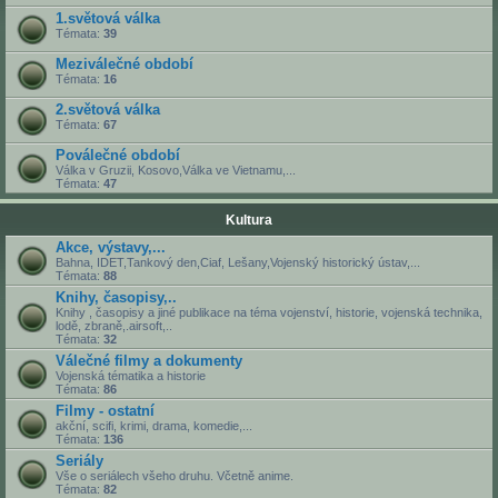
1.světová válka
Témata:
39
Meziválečné období
Témata:
16
2.světová válka
Témata:
67
Poválečné období
Válka v Gruzii, Kosovo,Válka ve Vietnamu,...
Témata:
47
Kultura
Akce, výstavy,...
Bahna, IDET,Tankový den,Ciaf, Lešany,Vojenský historický ústav,...
Témata:
88
Knihy, časopisy,..
Knihy , časopisy a jiné publikace na téma vojenství, historie, vojenská technika,
lodě, zbraně,.airsoft,..
Témata:
32
Válečné filmy a dokumenty
Vojenská tématika a historie
Témata:
86
Filmy - ostatní
akční, scifi, krimi, drama, komedie,...
Témata:
136
Seriály
Vše o seriálech všeho druhu. Včetně anime.
Témata:
82