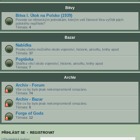
Bitvy
Bitva I. Útok na Polsko (1939)
Povede se německým jednotkám, kterým velí členové fóra vyřídit jejich
polského nepřítele?
Témata:
4
Bazar
Nabídka
Prodej všeho možného okolo vojenství, historie, airsoftu, knihy apod
Témata:
37
Poptávka
Sháňka věcí okolo vojenství, historie, airsoftu, knihy apod
Témata:
7
Archiv
Archiv - Forum
Vše co by bylo jinak nekompromisně smazáno.
Témata:
74
Archiv - Bazar
Vše co by bylo jinak nekompromisně smazáno.
Témata:
6
Forge of Gods
Témata:
12
PŘIHLÁSIT SE
•
REGISTROVAT
Uživatelské jméno: