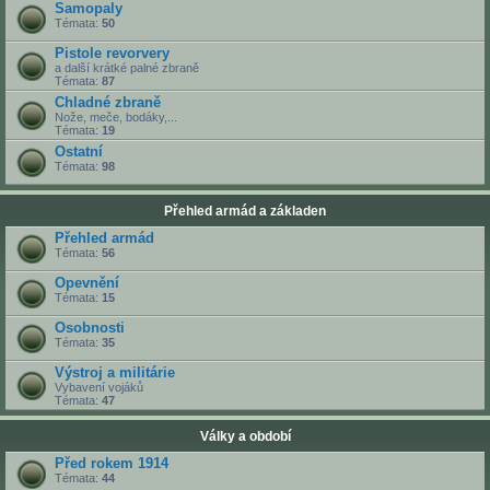
Samopaly
Témata:
50
Pistole revorvery
a další krátké palné zbraně
Témata:
87
Chladné zbraně
Nože, meče, bodáky,...
Témata:
19
Ostatní
Témata:
98
Přehled armád a základen
Přehled armád
Témata:
56
Opevnění
Témata:
15
Osobnosti
Témata:
35
Výstroj a militárie
Vybavení vojáků
Témata:
47
Války a období
Před rokem 1914
Témata:
44