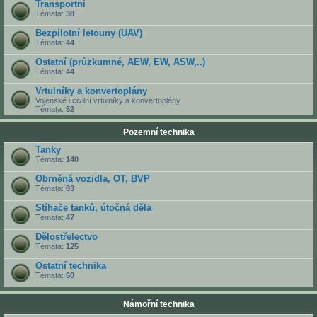
Transportní
Témata:
38
Bezpilotní letouny (UAV)
Témata:
44
Ostatní (průzkumné, AEW, EW, ASW,..)
Témata:
44
Vrtulníky a konvertoplány
Vojenské i civilní vrtulníky a konvertoplány
Témata:
52
Pozemní technika
Tanky
Témata:
140
Obrněná vozidla, OT, BVP
Témata:
83
Stíhače tanků, útočná děla
Témata:
47
Dělostřelectvo
Témata:
125
Ostatní technika
Témata:
60
Námořní technika