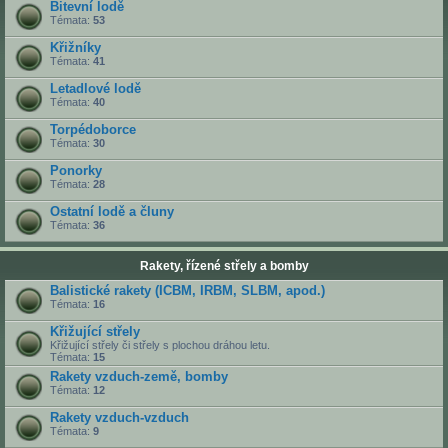
Bitevní lodě
Témata:
53
Křižníky
Témata:
41
Letadlové lodě
Témata:
40
Torpédoborce
Témata:
30
Ponorky
Témata:
28
Ostatní lodě a čluny
Témata:
36
Rakety, řízené střely a bomby
Balistické rakety (ICBM, IRBM, SLBM, apod.)
Témata:
16
Křižující střely
Křižující střely či střely s plochou dráhou letu.
Témata:
15
Rakety vzduch-země, bomby
Témata:
12
Rakety vzduch-vzduch
Témata:
9