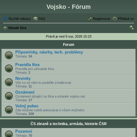
Vojsko - Fórum
Rychlé odkazy
FAQ
Registrovat
Přihlásit se
Obsah fóra
led
Právě je ned 9 srp, 2026 15:23
at
Forum
Připomínky, návrhy, tech. problémy
Témata:
34
Pravidla fóra
Pravidla pro uživatele fóra.
Témata:
2
Novinky
Vše co se nám tu podařilo zrealizovat.
Témata:
11
Oznámení
Oznámení týkající se fóra a stránek vojsko.net
Témata:
17
Volný pokec
Zde můžete volně pokecávat o všem možném.
Témata:
208
ČS zbraně a technika, armáda, historie ČSR
Pozemní
Témata:
70