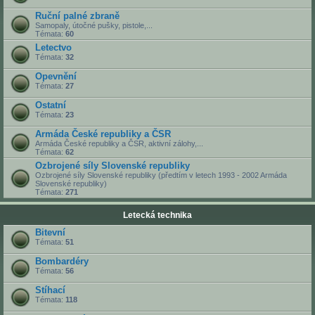
Ruční palné zbraně
Samopaly, útočné pušky, pistole,...
Témata:
60
Letectvo
Témata:
32
Opevnění
Témata:
27
Ostatní
Témata:
23
Armáda České republiky a ČSR
Armáda České republiky a ČSR, aktivní zálohy,...
Témata:
62
Ozbrojené síly Slovenské republiky
Ozbrojené síly Slovenské republiky (předtím v letech 1993 - 2002 Armáda
Slovenské republiky)
Témata:
271
Letecká technika
Bitevní
Témata:
51
Bombardéry
Témata:
56
Stíhací
Témata:
118