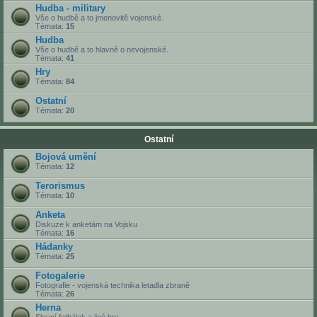
Hudba - military
Vše o hudbě a to jmenovitě vojenské.
Témata:
15
Hudba
Vše o hudbě a to hlavně o nevojenské.
Témata:
41
Hry
Témata:
84
Ostatní
Témata:
20
Ostatní
Bojová umění
Témata:
12
Terorismus
Témata:
10
Anketa
Diskuze k anketám na Vojsku
Témata:
16
Hádanky
Témata:
25
Fotogalerie
Fotografie - vojenská technika letadla zbraně
Témata:
26
Herna