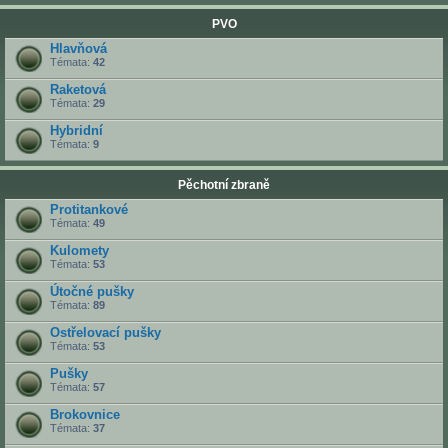
PVO
Hlavňová
Témata:
42
Raketová
Témata:
29
Hybridní
Témata:
9
Pěchotní zbraně
Protitankové
Témata:
49
Kulomety
Témata:
53
Útočné pušky
Témata:
89
Ostřelovací pušky
Témata:
53
Pušky
Témata:
57
Brokovnice
Témata:
37