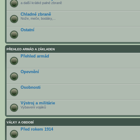
a další krátké palné zbraně
Chladné zbraně
Nože, meče, bodáky,...
Ostatní
PŘEHLED ARMÁD A ZÁKLADEN
Přehled armád
Opevnění
Osobnosti
Výstroj a militárie
Vybavení vojáků
VÁLKY A OBDOBÍ
Před rokem 1914