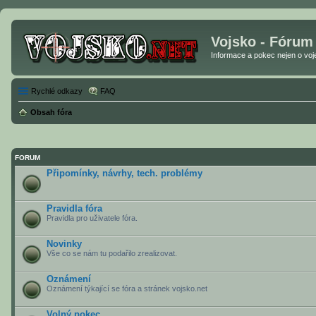
Vojsko - Fórum
Informace a pokec nejen o vojen
Rychlé odkazy
FAQ
Obsah fóra
FORUM
Připomínky, návrhy, tech. problémy
Pravidla fóra
Pravidla pro uživatele fóra.
Novinky
Vše co se nám tu podařilo zrealizovat.
Oznámení
Oznámení týkající se fóra a stránek vojsko.net
Volný pokec