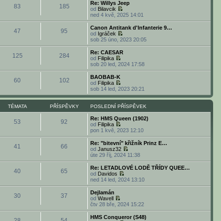
d
b
o
Re: Willys Jeep
v
í
83
185
n
r
s
od
Bilavcik
e
s
í
a
l
Z
ned 4 kvě, 2025 14:01
k
p
p
z
e
o
ě
ř
i
d
b
Canon Antitank d'Infanterie 9…
v
í
47
95
t
n
r
od
Igráček
e
s
p
í
a
Z
sob 25 úno, 2023 20:05
k
p
o
p
z
o
ě
s
ř
i
b
Re: CAESAR
v
l
í
125
284
t
r
od
Filipika
e
e
s
p
a
Z
sob 20 led, 2024 17:58
k
d
p
o
z
o
n
ě
s
i
b
BAOBAB-K
í
v
l
60
102
t
r
od
Filipika
p
e
e
p
a
Z
sob 14 led, 2023 20:21
ř
k
d
o
z
o
í
n
s
i
b
s
í
l
t
r
TÉMATA
PŘÍSPĚVKY
POSLEDNÍ PŘÍSPĚVEK
p
p
e
p
a
ě
ř
d
o
z
Re: HMS Queen (1902)
v
í
53
92
n
s
i
od
Filipika
e
s
í
l
t
Z
pon 1 kvě, 2023 12:10
k
p
p
e
p
o
ě
ř
d
o
b
Re: "bitevní" křižník Prinz E…
v
í
41
66
n
s
r
od
Janusz32
e
s
í
l
a
Z
úte 29 říj, 2024 11:38
k
p
p
e
z
o
ě
ř
d
i
b
Re: LETADLOVÉ LODĚ TŘÍDY QUEE…
v
í
40
65
n
t
r
od
Davidos
e
s
í
p
a
Z
ned 14 led, 2024 13:10
k
p
p
o
z
o
ě
ř
s
i
b
Dejlamán
v
í
l
30
37
t
r
od
Wavell
e
s
e
p
a
Z
čtv 28 bře, 2024 15:22
k
p
d
o
z
o
ě
n
s
i
b
HMS Conqueror (S48)
v
í
l
28
54
t