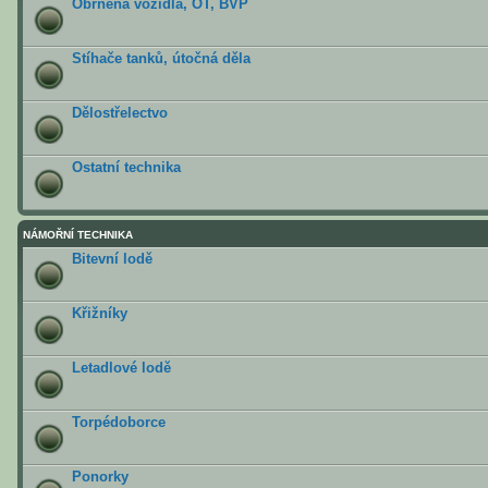
Obrněná vozidla, OT, BVP
Stíhače tanků, útočná děla
Dělostřelectvo
Ostatní technika
NÁMOŘNÍ TECHNIKA
Bitevní lodě
Křižníky
Letadlové lodě
Torpédoborce
Ponorky