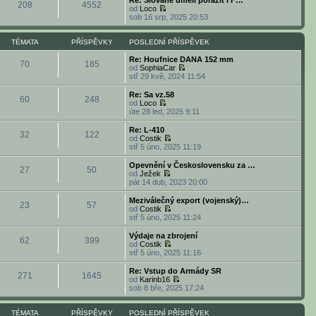
Re: Slované uměli porazit i F…
í
l
208
4552
t
r
od
Loco
p
e
p
a
Z
sob 16 srp, 2025 20:53
ř
d
o
z
o
í
n
s
i
b
s
í
l
t
r
TÉMATA
PŘÍSPĚVKY
POSLEDNÍ PŘÍSPĚVEK
p
p
e
p
a
ě
ř
d
o
z
Re: Houfnice DANA 152 mm
v
í
70
185
n
s
i
od
SophiaCar
e
s
í
l
t
Z
stř 29 kvě, 2024 11:54
k
p
p
e
p
o
ě
ř
d
o
b
Re: Sa vz.58
v
í
60
248
n
s
r
od
Loco
e
s
í
l
a
Z
úte 28 led, 2025 9:11
k
p
p
e
z
o
ě
ř
d
i
b
Re: L-410
v
í
32
122
n
t
r
od
Costik
e
s
í
p
a
Z
stř 5 úno, 2025 11:19
k
p
p
o
z
o
ě
ř
s
i
b
Opevnění v Československu za …
v
í
l
27
50
t
r
od
Ježek
e
s
e
p
a
Z
pát 14 dub, 2023 20:00
k
p
d
o
z
o
ě
n
s
i
b
Meziválečný export (vojenský)…
v
í
l
23
57
t
r
od
Costik
e
p
e
p
a
Z
stř 5 úno, 2025 11:24
k
ř
d
o
z
o
í
n
s
i
b
Výdaje na zbrojení
s
í
l
62
399
t
r
od
Costik
p
p
e
p
a
Z
stř 5 úno, 2025 11:16
ě
ř
d
o
z
o
v
í
n
s
i
b
e
Re: Vstup do Armády SR
s
í
l
271
1645
t
r
k
od
Karinb16
p
p
e
p
a
Z
sob 8 bře, 2025 17:24
ě
ř
d
o
z
o
v
í
n
s
i
b
e
s
í
l
t
r
TÉMATA
PŘÍSPĚVKY
POSLEDNÍ PŘÍSPĚVEK
k
p