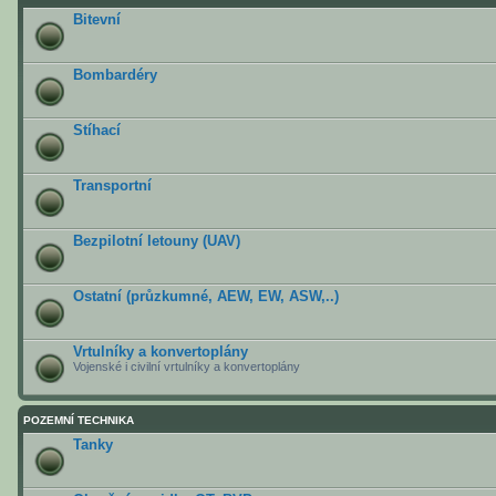
Bitevní
Bombardéry
Stíhací
Transportní
Bezpilotní letouny (UAV)
Ostatní (průzkumné, AEW, EW, ASW,..)
Vrtulníky a konvertoplány
Vojenské i civilní vrtulníky a konvertoplány
POZEMNÍ TECHNIKA
Tanky