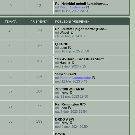
ě
ř
i
d
b
Re: Hybridní neboli kombinova…
v
í
9
12
t
n
r
od
Corp. Anderson
e
s
p
í
a
Z
ned 15 led, 2023 20:51
k
p
o
p
z
o
ě
s
ř
i
b
v
l
í
t
r
TÉMATA
PŘÍSPĚVKY
POSLEDNÍ PŘÍSPĚVEK
e
e
s
p
a
k
d
p
o
z
Re: 29-mm Spigot Mortar (Blac…
49
126
n
ě
s
i
od
Wavell
í
v
l
Z
t
čtv 28 bře, 2024 8:30
p
e
e
o
p
ř
k
d
b
o
QJB-201
í
53
165
n
r
s
od
Loco
s
í
a
l
Z
sob 16 srp, 2025 20:50
p
p
z
e
o
ě
ř
i
d
b
StG 45 Horn - Grossfuss Sturm…
v
í
89
367
t
n
r
od
Hansík
e
s
p
í
a
Z
ned 2 dub, 2023 7:15
k
p
o
p
z
o
ě
s
ř
i
b
Steyr SSG-69
v
l
í
53
134
t
r
od
Panzer Commander
e
e
s
p
a
Z
ned 12 bře, 2023 8:43
k
d
p
o
z
o
n
ě
s
i
b
ZEV 308 Win AR10
í
v
l
57
184
t
r
od
Fredy
p
e
e
p
a
Z
čtv 21 pro, 2023 19:50
ř
k
d
o
z
o
í
n
s
i
b
Re: Remington 870
s
í
l
37
77
t
r
od
Loco
p
p
e
p
a
Z
pát 7 dub, 2023 19:54
ě
ř
d
o
z
o
v
í
n
s
i
b
e
DRDO ASMI‎
s
í
l
50
189
t
r
k
od
Fredy
p
p
e
p
a
Z
ned 4 úno, 2024 20:50
ě
ř
d
o
z
o
v
í
n
s
i
b
e
DC-19
s