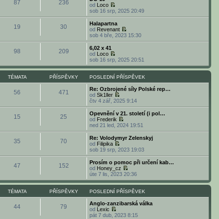
í
l
87
236
t
r
k
od
Loco
p
p
e
p
a
Z
sob 16 srp, 2025 20:49
ě
ř
d
o
z
o
v
í
n
s
i
b
e
Halapartna
s
í
l
19
30
t
r
k
od
Revenant
p
p
e
p
a
Z
sob 4 bře, 2023 15:30
ě
ř
d
o
z
o
v
í
n
s
i
b
e
6,02 x 41
s
í
l
98
209
t
r
k
od
Loco
p
p
e
p
a
Z
sob 16 srp, 2025 20:51
ě
ř
d
o
z
o
v
í
n
s
i
b
e
s
í
l
t
r
TÉMATA
PŘÍSPĚVKY
POSLEDNÍ PŘÍSPĚVEK
k
p
p
e
p
a
ě
ř
d
o
z
Re: Ozbrojené síly Polské rep…
v
í
56
471
n
s
i
od
Sk1ller
e
s
í
l
t
Z
čtv 4 zář, 2025 9:14
k
p
p
e
p
o
ě
ř
d
o
b
Opevnění v 21. století (i pol…
v
í
15
25
n
s
r
od
Frederik
e
s
í
l
a
Z
ned 21 led, 2024 19:51
k
p
p
e
z
o
ě
ř
d
i
b
Re: Volodymyr Zelenskyj
v
í
35
70
n
t
r
od
Filipika
e
s
í
p
a
Z
sob 19 srp, 2023 19:03
k
p
p
o
z
o
ě
ř
s
i
b
Prosím o pomoc při určení kab…
v
í
l
47
152
t
r
od
Honey_cz
e
s
e
p
a
Z
úte 7 lis, 2023 20:36
k
p
d
o
z
o
ě
n
s
i
b
v
í
l
t
r
TÉMATA
PŘÍSPĚVKY
POSLEDNÍ PŘÍSPĚVEK
e
p
e
p
a
k
ř
d
o
z
Anglo-zanzibarská válka
í
44
79
n
s
i
od
Lexic
s
í
l
Z
t
pát 7 dub, 2023 8:15
p
p