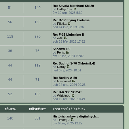
p
e
p
a
ě
ř
d
o
z
Re: Savoia-Marchetti SM.89
v
í
51
140
n
s
i
od
CathyCruz
e
s
í
l
t
Z
čtv 10 srp, 2023 5:30
k
p
p
e
p
o
ě
ř
d
o
b
Re: B-17 Flying Fortress
v
í
56
153
n
s
r
od
Filipika
e
s
í
l
a
Z
ned 14 kvě, 2023 8:36
k
p
p
e
z
o
ě
ř
d
i
b
Re: F-35 Lightning II
v
í
118
370
n
t
r
od
wdc
e
s
í
p
a
Z
sob 28 bře, 2026 17:52
k
p
p
o
z
o
ě
ř
s
i
b
Shaanxi Y-9
v
í
l
38
75
t
r
od
Fénix
e
s
e
p
a
Z
čtv 18 led, 2024 19:02
k
p
d
o
z
o
ě
n
s
i
b
Re: Suchoj S-70 Okhotnik-B
v
í
l
44
119
t
r
od
Derdy
e
p
e
p
a
Z
ned 6 říj, 2024 10:01
k
ř
d
o
z
o
í
n
s
i
b
Re: Berijev A-50
s
í
l
44
71
t
r
od
Gargamel
p
p
e
p
a
Z
sob 24 úno, 2024 20:23
ě
ř
d
o
z
o
v
í
n
s
i
b
e
Re: IAR 330 SOCAT
s
í
l
52
136
t
r
k
od
Wildblood
p
p
e
p
a
Z
ned 12 bře, 2023 10:49
ě
ř
d
o
z
o
v
í
n
s
i
b
e
s
í
l
t
r
TÉMATA
PŘÍSPĚVKY
POSLEDNÍ PŘÍSPĚVEK
k
p
p
e
p
a
ě
ř
d
o
z
História tankov v digitálnych…
v
í
140
551
n
s
i
od
Timotej J
e
s
í
l
Z
t
čtv 6 bře, 2025 12:22
k
p
p
e
o
p
ě
ř