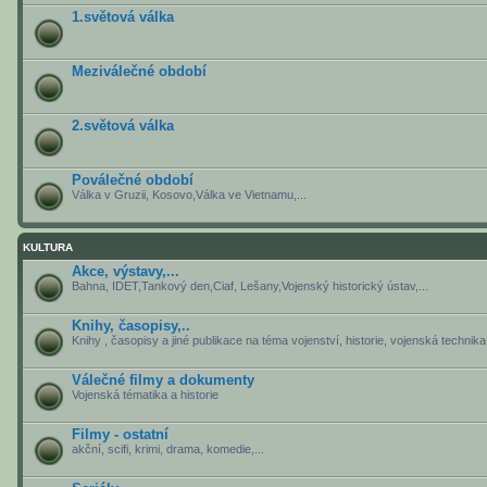
1.světová válka
Meziválečné období
2.světová válka
Poválečné období
Válka v Gruzii, Kosovo,Válka ve Vietnamu,...
KULTURA
Akce, výstavy,...
Bahna, IDET,Tankový den,Ciaf, Lešany,Vojenský historický ústav,...
Knihy, časopisy,..
Knihy , časopisy a jiné publikace na téma vojenství, historie, vojenská technika, 
Válečné filmy a dokumenty
Vojenská tématika a historie
Filmy - ostatní
akční, scifi, krimi, drama, komedie,...