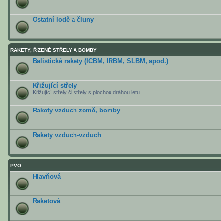
Ostatní lodě a čluny
RAKETY, ŘÍZENÉ STŘELY A BOMBY
Balistické rakety (ICBM, IRBM, SLBM, apod.)
Křižující střely
Křižující střely či střely s plochou dráhou letu.
Rakety vzduch-země, bomby
Rakety vzduch-vzduch
PVO
Hlavňová
Raketová