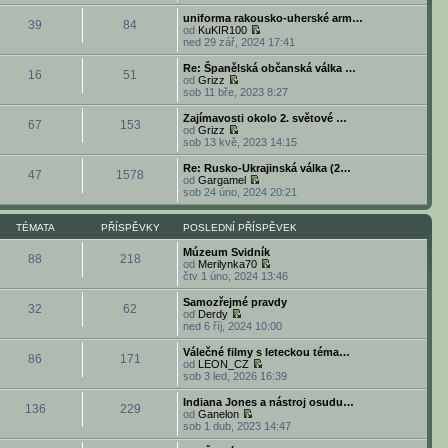
e
o
p
ě
ř
d
b
o
uniforma rakousko-uherské arm…
v
í
39
84
n
r
s
od
KuKIR100
e
s
í
a
l
Z
ned 29 zář, 2024 17:41
k
p
p
z
e
o
ě
ř
i
d
b
Re: Španělská občanská válka …
v
í
16
51
t
n
r
od
Grizz
e
s
p
í
a
Z
sob 11 bře, 2023 8:27
k
p
o
p
z
o
ě
s
ř
i
b
Zajímavosti okolo 2. světové …
v
l
í
67
153
t
r
od
Grizz
e
e
s
p
a
Z
sob 13 kvě, 2023 14:15
k
d
p
o
z
o
n
ě
s
i
b
Re: Rusko-Ukrajinská válka (2…
í
v
l
47
1578
t
r
od
Gargamel
p
e
e
p
a
Z
sob 24 úno, 2024 20:21
ř
k
d
o
z
o
í
n
s
i
b
s
í
l
t
r
TÉMATA
PŘÍSPĚVKY
POSLEDNÍ PŘÍSPĚVEK
p
p
e
p
a
ě
ř
d
o
z
Múzeum Svidník
v
í
88
218
n
s
i
od
Merilynka70
e
s
í
l
t
Z
čtv 1 úno, 2024 13:46
k
p
p
e
p
o
ě
ř
d
o
b
Samozřejmé pravdy
v
í
32
62
n
s
r
od
Derdy
e
s
í
l
a
Z
ned 6 říj, 2024 10:00
k
p
p
e
z
o
ě
ř
d
i
b
Válečné filmy s leteckou téma…
v
í
86
171
n
t
r
od
LEON_CZ
e
s
í
p
a
Z
sob 3 led, 2026 16:39
k
p
p
o
z
o
ě
ř
s
i
b
Indiana Jones a nástroj osudu…
v
í
l
136
229
t
r
od
Ganelon
e
s
e
p
a
Z
sob 1 dub, 2023 14:47
k
p
d
o
z
o
ě
n
s
i