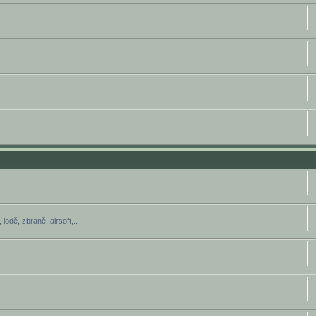
lodě, zbraně,.airsoft,..