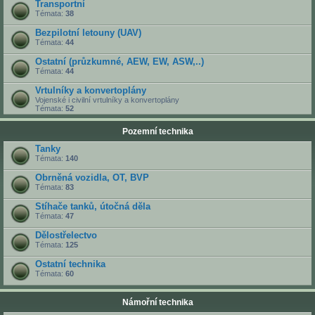
Transportní
Témata:
38
Bezpilotní letouny (UAV)
Témata:
44
Ostatní (průzkumné, AEW, EW, ASW,..)
Témata:
44
Vrtulníky a konvertoplány
Vojenské i civilní vrtulníky a konvertoplány
Témata:
52
Pozemní technika
Tanky
Témata:
140
Obrněná vozidla, OT, BVP
Témata:
83
Stíhače tanků, útočná děla
Témata:
47
Dělostřelectvo
Témata:
125
Ostatní technika
Témata:
60
Námořní technika