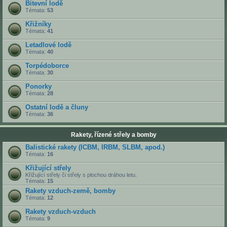
Bitevní lodě
Témata:
53
Křižníky
Témata:
41
Letadlové lodě
Témata:
40
Torpédoborce
Témata:
30
Ponorky
Témata:
28
Ostatní lodě a čluny
Témata:
36
Rakety, řízené střely a bomby
Balistické rakety (ICBM, IRBM, SLBM, apod.)
Témata:
16
Křižující střely
Křižující střely či střely s plochou dráhou letu.
Témata:
15
Rakety vzduch-země, bomby
Témata:
12
Rakety vzduch-vzduch
Témata:
9