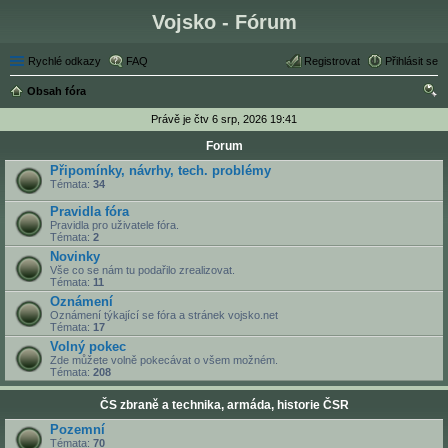
Vojsko - Fórum
Rychlé odkazy
FAQ
Registrovat
Přihlásit se
Obsah fóra
led
Právě je čtv 6 srp, 2026 19:41
at
Forum
Připomínky, návrhy, tech. problémy
Témata:
34
Pravidla fóra
Pravidla pro uživatele fóra.
Témata:
2
Novinky
Vše co se nám tu podařilo zrealizovat.
Témata:
11
Oznámení
Oznámení týkající se fóra a stránek vojsko.net
Témata:
17
Volný pokec
Zde můžete volně pokecávat o všem možném.
Témata:
208
ČS zbraně a technika, armáda, historie ČSR
Pozemní
Témata:
70