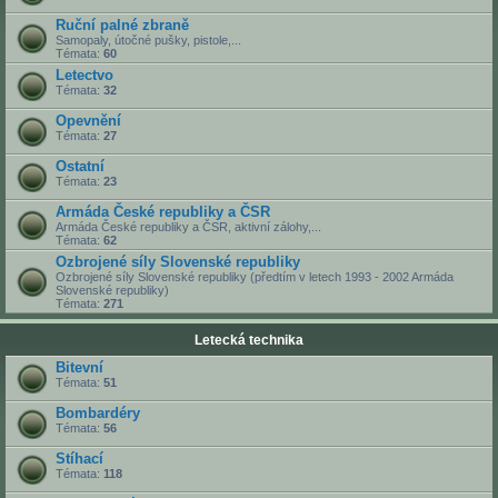
Ruční palné zbraně
Samopaly, útočné pušky, pistole,...
Témata:
60
Letectvo
Témata:
32
Opevnění
Témata:
27
Ostatní
Témata:
23
Armáda České republiky a ČSR
Armáda České republiky a ČSR, aktivní zálohy,...
Témata:
62
Ozbrojené síly Slovenské republiky
Ozbrojené síly Slovenské republiky (předtím v letech 1993 - 2002 Armáda
Slovenské republiky)
Témata:
271
Letecká technika
Bitevní
Témata:
51
Bombardéry
Témata:
56
Stíhací
Témata:
118