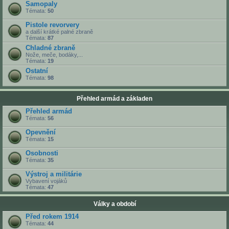
Samopaly
Témata:
50
Pistole revorvery
a další krátké palné zbraně
Témata:
87
Chladné zbraně
Nože, meče, bodáky,...
Témata:
19
Ostatní
Témata:
98
Přehled armád a základen
Přehled armád
Témata:
56
Opevnění
Témata:
15
Osobnosti
Témata:
35
Výstroj a militárie
Vybavení vojáků
Témata:
47
Války a období
Před rokem 1914
Témata:
44