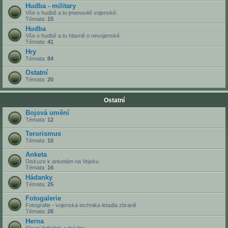
Hudba - military
Vše o hudbě a to jmenovitě vojenské.
Témata:
15
Hudba
Vše o hudbě a to hlavně o nevojenské.
Témata:
41
Hry
Témata:
84
Ostatní
Témata:
20
Ostatní
Bojová umění
Témata:
12
Terorismus
Témata:
10
Anketa
Diskuze k anketám na Vojsku
Témata:
16
Hádanky
Témata:
25
Fotogalerie
Fotografie - vojenská technika letadla zbraně
Témata:
26
Herna