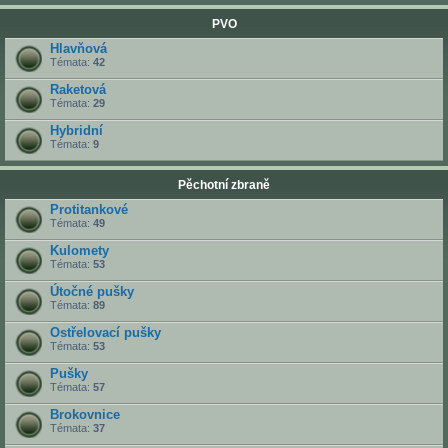
PVO
Hlavňová
Témata:
42
Raketová
Témata:
29
Hybridní
Témata:
9
Pěchotní zbraně
Protitankové
Témata:
49
Kulomety
Témata:
53
Útočné pušky
Témata:
89
Ostřelovací pušky
Témata:
53
Pušky
Témata:
57
Brokovnice
Témata:
37