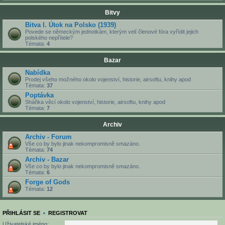
Bitvy
Bitva I. Útok na Polsko (1939)
Povede se německým jednotkám, kterým velí členové fóra vyřídit jejich
polského nepřítele?
Témata:
4
Bazar
Nabídka
Prodej všeho možného okolo vojenství, historie, airsoftu, knihy apod
Témata:
37
Poptávka
Sháňka věcí okolo vojenství, historie, airsoftu, knihy apod
Témata:
7
Archiv
Archiv - Forum
Vše co by bylo jinak nekompromisně smazáno.
Témata:
74
Archiv - Bazar
Vše co by bylo jinak nekompromisně smazáno.
Témata:
6
Forge of Gods
Témata:
12
PŘIHLÁSIT SE
•
REGISTROVAT
Uživatelské jméno: