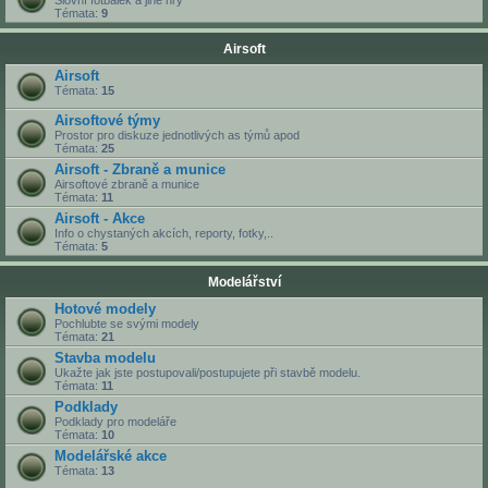
Slovní fotbálek a jiné hry
Témata:
9
Airsoft
Airsoft
Témata:
15
Airsoftové týmy
Prostor pro diskuze jednotlivých as týmů apod
Témata:
25
Airsoft - Zbraně a munice
Airsoftové zbraně a munice
Témata:
11
Airsoft - Akce
Info o chystaných akcích, reporty, fotky,..
Témata:
5
Modelářství
Hotové modely
Pochlubte se svými modely
Témata:
21
Stavba modelu
Ukažte jak jste postupovali/postupujete při stavbě modelu.
Témata:
11
Podklady
Podklady pro modeláře
Témata:
10
Modelářské akce
Témata:
13