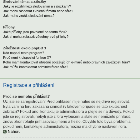
Sledování témat a záložky
Jaký je rozdíl mezi sledováním a záložkami?
Jak mohu sledovat zvolená témata nebo fóra?
Jak mohu zrušit sledování témat?
Přílohy
Jaké přílohy jsou povolené na tomto fóru?
Jak si mohu zobrazit všechny své přílohy?
Záležitosti okolo phpBB 3
Kdo napsal tento program?
Proč není k dispozici funkce X?
Koho mám kontaktovat ohledně obtěžujících e-mailů nebo právních záležitostí fóra?
Jak můžu kontaktovat administrátora fóra?
Registrace a přihlášení
Proč se nemohu přihlásit?
Už jste se zaregistrovali? Před přihlášením je nutné se nejdříve registrovat.
Byla vám na fóru zakázána činnost (v takovém případě se tato skutečnost
zobrazí)? Pokud ano, kontaktujte administrátora a ptejte se na důvody. Pokud
jste se registrovali, nebyli jste z fóra vyloučeni a stále se nemůžete přihlásit,
znovu zkontrolujte přihlašovací jméno a heslo. Obvykle toto bývá problém a
pokud není, kontaktujte administrátora, možná má chybné nastavení fóra.
Nahoru