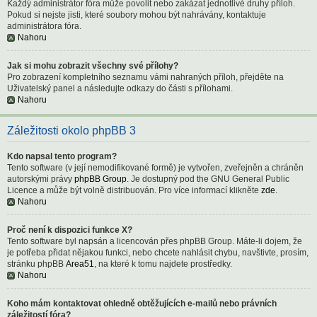
Každý administrátor fóra může povolit nebo zakázat jednotlivé druhy příloh.
Pokud si nejste jisti, které soubory mohou být nahrávány, kontaktuje
administrátora fóra.
Nahoru
Jak si mohu zobrazit všechny své přílohy?
Pro zobrazení kompletního seznamu vámi nahraných příloh, přejděte na
Uživatelský panel a následujte odkazy do části s přílohami.
Nahoru
Záležitosti okolo phpBB 3
Kdo napsal tento program?
Tento software (v její nemodifikované formě) je vytvořen, zveřejněn a chráněn
autorskými právy
phpBB Group
. Je dostupný pod the GNU General Public
Licence a může být volně distribuován. Pro více informací klikněte
zde
.
Nahoru
Proč není k dispozici funkce X?
Tento software byl napsán a licencován přes phpBB Group. Máte-li dojem, že
je potřeba přidat nějakou funkci, nebo chcete nahlásit chybu, navštivte, prosím,
stránku phpBB
Area51
, na které k tomu najdete prostředky.
Nahoru
Koho mám kontaktovat ohledně obtěžujících e-mailů nebo právních
záležitostí fóra?