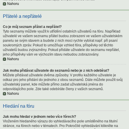
Nahoru
Přátelé a nepřátelé
Co je můj seznam přátel a nepřátel?
Tyto seznamy můžete využít k utřídění ostatních uživatelů na fóru. Například
uživatelé ve vašem seznamu přátel budou zobrazeni ve vašem uživatelském
panelu se svým stavem a budete z nich moci rychle vybírat např. při psaní
soukromých zpráv. Pokud to umožňuje vzhled fóra, příspěvky od těchto
uživatelů budou zvýrazněny. Pokud přidáte uživatele do seznamu nepřátel,
jeho příspěvky vám ve výchozím stavu nebudou zobrazovány.
Nahoru
Jak mohu přidávat uživatele do seznamů nebo je z nich odebírat?
Můžete přidávat uživatele dvěma způsoby. V profilu každého uživatele je
odkaz pro jeho přidání do jednoho z obou seznamů. Dále můžete použít svůj
uživatelský panel, kde můžete přímo zadat uživatelská jména do
odpovídajícího pole. Zde také odebíráte členy z vašich seznamů.
Nahoru
Hledání na fóru
Jak mohu hledat v jednom nebo více fórech?
Vloženém hledaného výrazu do vyhledávacího pole umístěného na titulní
stránce, na fórech nebo v tématech. Pro Pokročilé vyhledávání klikněte na