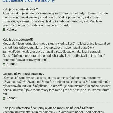
Uživatelské úrovně a skupiny
Kdo jsou administrátoři?
Administrátoři jsou lidé pověření nejvyšší kontrolou nad celým fórem. Tito lidé
mohou kontrolovat veškerý chod boardu včetně povolování, zakazování
uživatelů, vytváření uživatelských skupin nebo moderátorů, atd. Mají také
všechny pravomoci moderátorů na celém boardu.
Nahoru
Kdo jsou moderátoři?
Moderátoři jsou jednotlivci (nebo skupiny jednotlivců), jejichž práce je starat se
o chod fóra každý den. Mají právo upravovat nebo mazat příspěvky,
zamykat/odemykat, přesouvat, mazat a rozdělovat témata, která spravují.
Obecně řečeno, moderátoři jsou od toho, aby lidé nepřispívali „mimo téma”
nebo nepřidávali otravný materiál.
Nahoru
Co jsou uživatelské skupiny?
Uživatelské skupiny jsou cestou, kterou administrátoři mohou seskupovat
uživatele. Každý uživatel může patřit do několika skupin a každé skupině může
být definován individuální přístup. To umožňuje administrátorům snáze nastavit
několik uživatelů jako moderátory fóra nebo jim dát přístup na soukromé fórum,
atd.
Nahoru
Kde jsou uživatelské skupiny a jak se mohu do některé zařadit?
Všechny uživatelské skupiny najdete v Uživatelském panelu pod položkou