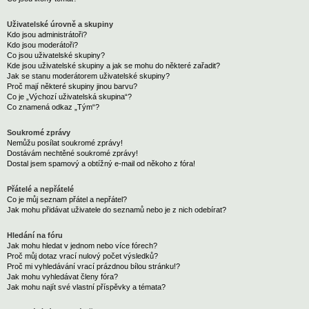
Uživatelské úrovně a skupiny
Kdo jsou administrátoři?
Kdo jsou moderátoři?
Co jsou uživatelské skupiny?
Kde jsou uživatelské skupiny a jak se mohu do některé zařadit?
Jak se stanu moderátorem uživatelské skupiny?
Proč mají některé skupiny jinou barvu?
Co je „Výchozí uživatelská skupina“?
Co znamená odkaz „Tým“?
Soukromé zprávy
Nemůžu posílat soukromé zprávy!
Dostávám nechtěné soukromé zprávy!
Dostal jsem spamový a obtížný e-mail od někoho z fóra!
Přátelé a nepřátelé
Co je můj seznam přátel a nepřátel?
Jak mohu přidávat uživatele do seznamů nebo je z nich odebírat?
Hledání na fóru
Jak mohu hledat v jednom nebo více fórech?
Proč můj dotaz vrací nulový počet výsledků?
Proč mi vyhledávání vrací prázdnou bílou stránku!?
Jak mohu vyhledávat členy fóra?
Jak mohu najít své vlastní příspěvky a témata?