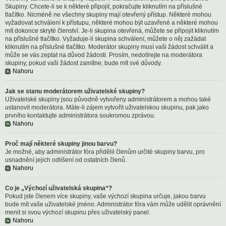
Skupiny. Chcete-li se k některé připojit, pokračujte kliknutím na příslušné
tlačítko. Nicméně ne všechny skupiny mají otevřený přístup. Některé mohou
vyžadovat schválení k přístupu, některé mohou být uzavřené a některé mohou
mít dokonce skryté členství. Je-li skupina otevřená, můžete se připojit kliknutím
na příslušné tlačítko. Vyžaduje-li skupina schválení, můžete o něj zažádat
kliknutím na příslušné tlačítko. Moderátor skupiny musí vaši žádost schválit a
může se vás zeptat na důvod žádosti. Prosím, nedotírejte na moderátora
skupiny, pokud vaši žádost zamítne; bude mít své důvody.
Nahoru
Jak se stanu moderátorem uživatelské skupiny?
Uživatelské skupiny jsou původně vytvořeny administrátorem a mohou také
ustanovit moderátora. Máte-li zájem vytvořit uživatelskou skupinu, pak jako
prvního kontaktujte administrátora soukromou zprávou.
Nahoru
Proč mají některé skupiny jinou barvu?
Je možné, aby administrátor fóra přidělil členům určité skupiny barvu, pro
usnadnění jejich odlišení od ostatních členů.
Nahoru
Co je „Výchozí uživatelská skupina“?
Pokud jste členem více skupiny, vaše výchozí skupina určuje, jakou barvu
bude mít vaše uživatelské jméno. Administrátor fóra vám může udělit oprávnění
menit si svou výchozí skupinu přes uživatelský panel.
Nahoru