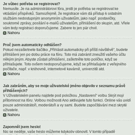
Je vůbec potřeba se registrovat?
Nemusíte. Je na administrátorovi fóra, jestli je potřeba se registrovat ke
vkládání příspěvků. Samozřejmě, že registrace vám dá přístup k ostatním
službám nedostupným anonymním uživatelům, jako např. postavičky,
soukromé zprávy, posílání e-mailů uživatelům, přihlášení do skupin, atd. Vřele
vám tedy registraci doporučujeme. Zabere to jen pár chvil.
Nahoru
Proč jsem automaticky odhlášen?
Pokud nezaškrtnete tlačítko „Přihlásit automaticky při příští návštěvě”, budete
přihlášeni jen po dobu práce na fóru. Toto má zabránit zneužití vašeho účtu
někým jiným. Abyste zůstali přihlášeni, zaškrtněte toto políčko, když se
přihlašujete. Toto ovšem nedoporučujeme, když se přihlašujete z veřejného
počítače, např. v knihovně, internetové kavárně, univerzitě atd.
Nahoru
Jak zabráním, aby se moje uživatelské jméno objevilo v seznamu právě
přihlášených?
V Uživatelském panelu najdete pod položkou „Nastavení“ volbu
Skrýt moji
přítomnost na fóru
. Volbou možnosti
Ano
aktivujete tuto funkci. Online vás uvidí
pouze administrátoři, moderátoři a vy sami. Budete započítáváni mezi skryté
uživatele.
Nahoru
Zapomněl jsem heslo!
Nic se neděje, vaše heslo můžeme kdykoliv obnovit. V tomto případě