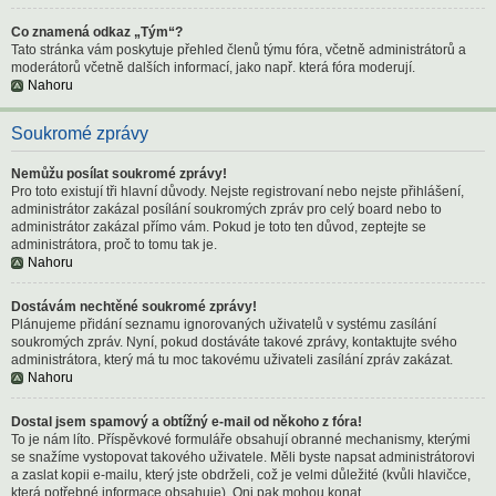
Co znamená odkaz „Tým“?
Tato stránka vám poskytuje přehled členů týmu fóra, včetně administrátorů a
moderátorů včetně dalších informací, jako např. která fóra moderují.
Nahoru
Soukromé zprávy
Nemůžu posílat soukromé zprávy!
Pro toto existují tři hlavní důvody. Nejste registrovaní nebo nejste přihlášení,
administrátor zakázal posílání soukromých zpráv pro celý board nebo to
administrátor zakázal přímo vám. Pokud je toto ten důvod, zeptejte se
administrátora, proč to tomu tak je.
Nahoru
Dostávám nechtěné soukromé zprávy!
Plánujeme přidání seznamu ignorovaných uživatelů v systému zasílání
soukromých zpráv. Nyní, pokud dostáváte takové zprávy, kontaktujte svého
administrátora, který má tu moc takovému uživateli zasílání zpráv zakázat.
Nahoru
Dostal jsem spamový a obtížný e-mail od někoho z fóra!
To je nám líto. Příspěvkové formuláře obsahují obranné mechanismy, kterými
se snažíme vystopovat takového uživatele. Měli byste napsat administrátorovi
a zaslat kopii e-mailu, který jste obdrželi, což je velmi důležité (kvůli hlavičce,
která potřebné informace obsahuje). Oni pak mohou konat.