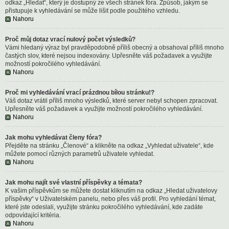
odkaz „Hledat“, který je dostupný ze všech stránek fóra. Způsob, jakým se
přistupuje k vyhledávání se může lišit podle použitého vzhledu.
Nahoru
Proč můj dotaz vrací nulový počet výsledků?
Vámi hledaný výraz byl pravděpodobně příliš obecný a obsahoval příliš mnoho
častých slov, které nejsou indexovány. Upřesněte váš požadavek a využijte
možností pokročilého vyhledávání.
Nahoru
Proč mi vyhledávání vrací prázdnou bílou stránku!?
Váš dotaz vrátil příliš mnoho výsledků, které server nebyl schopen zpracovat.
Upřesněte váš požadavek a využijte možností pokročilého vyhledávání.
Nahoru
Jak mohu vyhledávat členy fóra?
Přejděte na stránku „Členové“ a klikněte na odkaz „Vyhledat uživatele“, kde
můžete pomocí různých parametrů uživatele vyhledat.
Nahoru
Jak mohu najít své vlastní příspěvky a témata?
K vašim příspěvkům se můžete dostat kliknutím na odkaz „Hledat uživatelovy
příspěvky“ v Uživatelském panelu, nebo přes váš profil. Pro vyhledání témat,
které jste odeslali, využijte stránku pokročilého vyhledávání, kde zadáte
odpovídající kritéria.
Nahoru