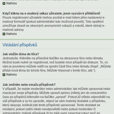
Nahoru
Když kliknu na e-mailový odkaz uživatele, jsem vyzván k přihlášení!
Pouze registrovaní uživatelé mohou posílat e-mail lidem přes nastavený e-
mailový formulář (pokud administrátor tuto možnost povolil). Toto opatření
umožňuje zbavit se otravných anonymních vzkazů a robotů, které sbírají e-
mailové adresy.
Nahoru
Vkládání příspěvků
Jak vložím téma do fóra?
Jednoduše. Klikněte na příslušné tlačítko na obrazovce fóra nebo tématu.
Možná bude nutné se registrovat, než budete moci přispět do diskuze. To, co
vám je povoleno můžete vidět na spodní části fóra nebo tématu (Např. „Můžete
přidat nová téma do tohoto fóra, Můžete hlasovat v tomto fóru, atd.”).
Nahoru
Jak změním nebo smažu příspěvek?
V případě, že nejste moderátor nebo administrátor, tak můžete upravovat nebo
mazat jen svoje příspěvky. Můžete upravit zprávu (někdy jen do omezeného
času po přispění) kliknutím na tlačítko „upravit”. Pokud již někdo odpověděl na
váš příspěvek a vy ho upravíte, objeví se vám malinký dodatek u příspěvku,
který ukazuje, kolikrát jste tento příspěvek upravovali. Tento dodatek se
neobjeví, pokud zatím nikdo neodpověděl nebo pokud moderátor či
administrátor změnili příspěvek (ti by měli sami zanechat vzkaz proč jej