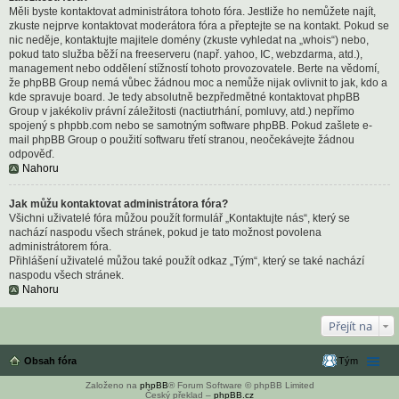
Měli byste kontaktovat administrátora tohoto fóra. Jestliže ho nemůžete najít,
zkuste nejprve kontaktovat moderátora fóra a přeptejte se na kontakt. Pokud se
nic neděje, kontaktujte majitele domény (zkuste vyhledat na „whois“) nebo,
pokud tato služba běží na freeserveru (např. yahoo, IC, webzdarma, atd.),
management nebo oddělení stížností tohoto provozovatele. Berte na vědomí,
že phpBB Group nemá vůbec žádnou moc a nemůže nijak ovlivnit to jak, kdo a
kde spravuje board. Je tedy absolutně bezpředmětné kontaktovat phpBB
Group v jakékoliv právní záležitosti (nactiutrhání, pomluvy, atd.) nepřímo
spojený s phpbb.com nebo se samotným software phpBB. Pokud zašlete e-
mail phpBB Group o použití softwaru třetí stranou, neočekávejte žádnou
odpověď.
Nahoru
Jak můžu kontaktovat administrátora fóra?
Všichni uživatelé fóra můžou použít formulář „Kontaktujte nás“, který se
nachází naspodu všech stránek, pokud je tato možnost povolena
administrátorem fóra.
Přihlášení uživatelé můžou také použít odkaz „Tým“, který se také nachází
naspodu všech stránek.
Nahoru
Přejít na
Obsah fóra
Tým
Založeno na
phpBB
® Forum Software © phpBB Limited
Český překlad –
phpBB.cz