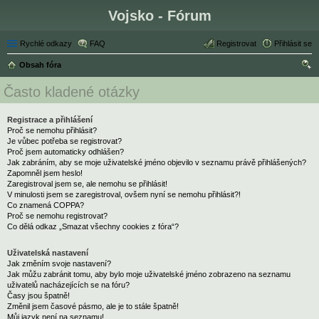
Vojsko - Fórum
Rychlé odkazy
FAQ
Registrovat
Přihlásit se
Obsah fóra
led
Často kladené otázky
at
Registrace a přihlášení
Proč se nemohu přihlásit?
Je vůbec potřeba se registrovat?
Proč jsem automaticky odhlášen?
Jak zabráním, aby se moje uživatelské jméno objevilo v seznamu právě přihlášených?
Zapomněl jsem heslo!
Zaregistroval jsem se, ale nemohu se přihlásit!
V minulosti jsem se zaregistroval, ovšem nyní se nemohu přihlásit?!
Co znamená COPPA?
Proč se nemohu registrovat?
Co dělá odkaz „Smazat všechny cookies z fóra“?
Uživatelská nastavení
Jak změním svoje nastavení?
Jak můžu zabránit tomu, aby bylo moje uživatelské jméno zobrazeno na seznamu
uživatelů nacházejících se na fóru?
Časy jsou špatně!
Změnil jsem časové pásmo, ale je to stále špatně!
Můj jazyk není na seznamu!