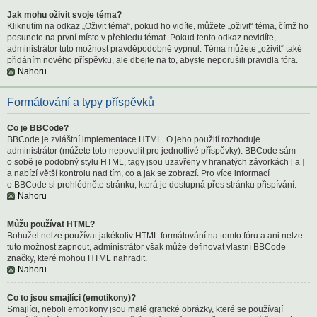
Jak mohu oživit svoje téma?
Kliknutím na odkaz „Oživit téma“, pokud ho vidíte, můžete „oživit“ téma, čímž ho
posunete na první místo v přehledu témat. Pokud tento odkaz nevidíte,
administrátor tuto možnost pravděpodobně vypnul. Téma můžete „oživit“ také
přidáním nového příspěvku, ale dbejte na to, abyste neporušili pravidla fóra.
Nahoru
Formátování a typy příspěvků
Co je BBCode?
BBCode je zvláštní implementace HTML. O jeho použití rozhoduje
administrátor (můžete toto nepovolit pro jednotlivé příspěvky). BBCode sám
o sobě je podobný stylu HTML, tagy jsou uzavřeny v hranatých závorkách [ a ]
a nabízí větší kontrolu nad tím, co a jak se zobrazí. Pro více informací
o BBCode si prohlédněte stránku, která je dostupná přes stránku přispívání.
Nahoru
Můžu používat HTML?
Bohužel nelze používat jakékoliv HTML formátování na tomto fóru a ani nelze
tuto možnost zapnout, administrátor však může definovat vlastní BBCode
značky, které mohou HTML nahradit.
Nahoru
Co to jsou smajlíci (emotikony)?
Smajlíci, neboli emotikony jsou malé grafické obrázky, které se používají