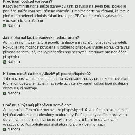
Proč jsem obdržel varování?
Každý administrátor si může stanovit vlastní pravidla na svém fóru, pokud je
porušíte, může vám být uděleno varování. Prosíme berte na vědomí, že toto je
plně v kompetenci administrátorů fóra a phpBB Group nemá s vydáváním
varování nic společného.
Nahoru
Jak mohu nahlásit příspěvek moderátorům?
Administrátor může na fóru povolit nahlašování vadných příspěvků uživateli.
Pokud je tato možnost povolena, u každého příspěvku uvidíte ikonu, která vás
přivede na formulář, kde vyplníte všechny nezbytné informace pro nahlášení
příspěvku.
Nahoru
K čemu slouží tlačítko „Uložit“ při psaní příspěvků?
Tato možnost vám umožňuje uložit si rozepsané zprávy pro pozdější odeslání.
Pro jejich opětovné načtení navštivte uživatelský panel, odkud jsou dostupné
odpovídající nástroje.
Nahoru
Proč musí být můj příspěvek schválen?
Administrátor fóra může nastavit, že příspěvky od uživatelů nebo skupin musí
být před zobrazením schváleny moderátory. Buďto je tedy na fóru nastaveno
schvalování, nebo jste byli umístěny do skupiny, u které je schvalování
vyžadováno. Kontaktujte administrátora fóra pro více informací.
Nahoru