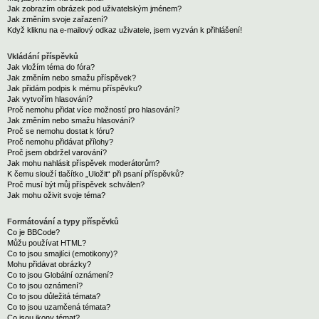
Jak zobrazím obrázek pod uživatelským jménem?
Jak změním svoje zařazení?
Když kliknu na e-mailový odkaz uživatele, jsem vyzván k přihlášení!
Vkládání příspěvků
Jak vložím téma do fóra?
Jak změním nebo smažu příspěvek?
Jak přidám podpis k mému příspěvku?
Jak vytvořím hlasování?
Proč nemohu přidat více možností pro hlasování?
Jak změním nebo smažu hlasování?
Proč se nemohu dostat k fóru?
Proč nemohu přidávat přílohy?
Proč jsem obdržel varování?
Jak mohu nahlásit příspěvek moderátorům?
K čemu slouží tlačítko „Uložit“ při psaní příspěvků?
Proč musí být můj příspěvek schválen?
Jak mohu oživit svoje téma?
Formátování a typy příspěvků
Co je BBCode?
Můžu používat HTML?
Co to jsou smajlíci (emotikony)?
Mohu přidávat obrázky?
Co to jsou Globální oznámení?
Co to jsou oznámení?
Co to jsou důležitá témata?
Co to jsou uzamčená témata?
Co jsou ikony témat?