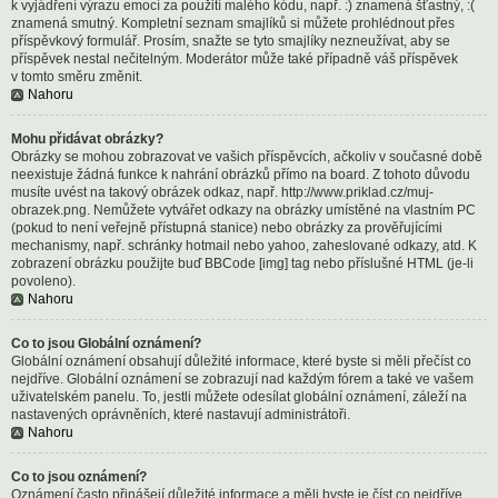
k vyjádření výrazu emocí za použití malého kódu, např. :) znamená šťastný, :(
znamená smutný. Kompletní seznam smajlíků si můžete prohlédnout přes
příspěvkový formulář. Prosím, snažte se tyto smajlíky nezneužívat, aby se
příspěvek nestal nečitelným. Moderátor může také případně váš příspěvek
v tomto směru změnit.
Nahoru
Mohu přidávat obrázky?
Obrázky se mohou zobrazovat ve vašich příspěvcích, ačkoliv v současné době
neexistuje žádná funkce k nahrání obrázků přímo na board. Z tohoto důvodu
musíte uvést na takový obrázek odkaz, např. http://www.priklad.cz/muj-
obrazek.png. Nemůžete vytvářet odkazy na obrázky umístěné na vlastním PC
(pokud to není veřejně přístupná stanice) nebo obrázky za prověřujícími
mechanismy, např. schránky hotmail nebo yahoo, zaheslované odkazy, atd. K
zobrazení obrázku použijte buď BBCode [img] tag nebo příslušné HTML (je-li
povoleno).
Nahoru
Co to jsou Globální oznámení?
Globální oznámení obsahují důležité informace, které byste si měli přečíst co
nejdříve. Globální oznámení se zobrazují nad každým fórem a také ve vašem
uživatelském panelu. To, jestli můžete odesílat globální oznámení, záleží na
nastavených oprávněních, které nastavují administrátoři.
Nahoru
Co to jsou oznámení?
Oznámení často přinášejí důležité informace a měli byste je číst co nejdříve.