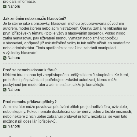
pro další informace.
Nahoru
Jak změním nebo smažu hlasování?
Je to stejné jako s příspěvky, hlasování mohou být upravována původním
autorem, moderátorem nebo administrátorem. Úpravu zahájíte kliknutím na
první příspěvek v tématu (toto je vždy s hlasováním spojeno). Pokud nikdo
zatím nehlasoval, pak uživatelé mohou vymazat nebo změnit položku
v hlasování, v případě již uskutečněné volby to tak může učinit jen moderátor
nebo administrátor. Tímto opatřením se snažíme zabránit manipulaci
s výsledky hlasování.
Nahoru
Proč se nemohu dostat k fóru?
Některá fóra mohou být znepřístupněna určitým lidem či skupinám. Ke čtení,
prohlížení, přispívání atd. potřebujete zvláštní autorizaci, kterou může
poskytnout jen moderátor a administrátor, takže je kontaktujte.
Nahoru
Proč nemohu přidávat přílohy?
Administrátor může povolovat přidávání příloh pro jednotlivá fóra, uživatele,
nebo skupiny. Pokud nemáte dostatečná oprávnění z jedné z těchto možností,
nebo některé z nich úplně zabraňují přidávat přílohy, nezobrazí se vám tato
možnost při odesílání příspěvků.
Nahoru