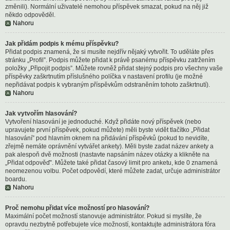
změnili). Normální uživatelé nemohou příspěvek smazat, pokud na něj již
někdo odpověděl.
Nahoru
Jak přidám podpis k mému příspěvku?
Přidat podpis znamená, že si musíte nejdřív nějaký vytvořit. To uděláte přes
stránku „Profil”. Podpis můžete přidat k právě psanému příspěvku zatržením
položky „Připojit podpis”. Můžete rovněž přidat stejný podpis pro všechny vaše
příspěvky zaškrtnutím příslušného políčka v nastavení profilu (je možné
nepřidávat podpis k vybraným příspěvkům odstraněním tohoto zaškrtnutí).
Nahoru
Jak vytvořím hlasování?
Vytvoření hlasování je jednoduché. Když přidáte nový příspěvek (nebo
upravujete první příspěvek, pokud můžete) měli byste vidět tlačítko „Přidat
hlasování” pod hlavním oknem na přidávání příspěvků (pokud to nevidíte,
zřejmě nemáte oprávnění vytvářet ankety). Měli byste zadat název ankety a
pak alespoň dvě možnosti (nastavte napsáním název otázky a klikněte na
„Přidat odpověď”. Můžete také přidat časový limit pro anketu, kde 0 znamená
neomezenou volbu. Počet odpovědí, které můžete zadat, určuje administrátor
boardu.
Nahoru
Proč nemohu přidat více možností pro hlasování?
Maximální počet možností stanovuje administrátor. Pokud si myslíte, že
opravdu nezbytně potřebujete více možností, kontaktujte administrátora fóra