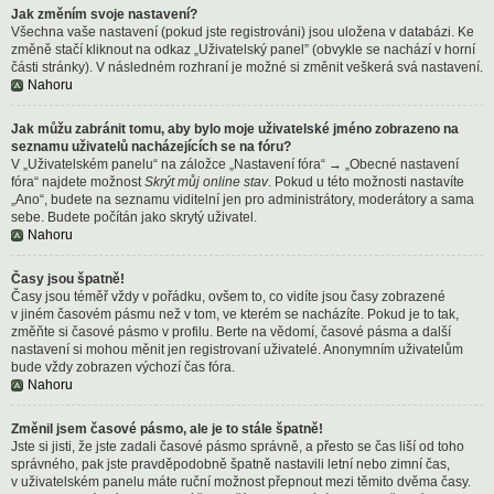
Jak změním svoje nastavení?
Všechna vaše nastavení (pokud jste registrováni) jsou uložena v databázi. Ke
změně stačí kliknout na odkaz „Uživatelský panel” (obvykle se nachází v horní
části stránky). V následném rozhraní je možné si změnit veškerá svá nastavení.
Nahoru
Jak můžu zabránit tomu, aby bylo moje uživatelské jméno zobrazeno na
seznamu uživatelů nacházejících se na fóru?
V „Uživatelském panelu“ na záložce „Nastavení fóra“ → „Obecné nastavení
fóra“ najdete možnost
Skrýt můj online stav
. Pokud u této možnosti nastavíte
„Ano“, budete na seznamu viditelní jen pro administrátory, moderátory a sama
sebe. Budete počítán jako skrytý uživatel.
Nahoru
Časy jsou špatně!
Časy jsou téměř vždy v pořádku, ovšem to, co vidíte jsou časy zobrazené
v jiném časovém pásmu než v tom, ve kterém se nacházíte. Pokud je to tak,
změňte si časové pásmo v profilu. Berte na vědomí, časové pásma a další
nastavení si mohou měnit jen registrovaní uživatelé. Anonymním uživatelům
bude vždy zobrazen výchozí čas fóra.
Nahoru
Změnil jsem časové pásmo, ale je to stále špatně!
Jste si jisti, že jste zadali časové pásmo správně, a přesto se čas liší od toho
správného, pak jste pravděpodobně špatně nastavili letní nebo zimní čas,
v uživatelském panelu máte ruční možnost přepnout mezi těmito dvěma časy.