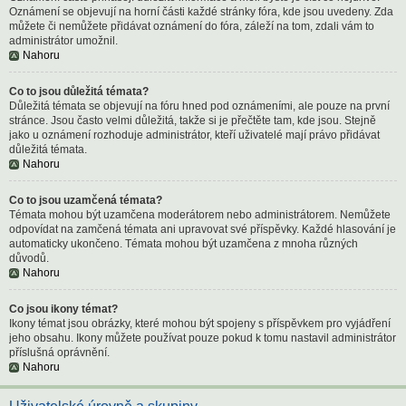
Oznámení se objevují na horní části každé stránky fóra, kde jsou uvedeny. Zda
můžete či nemůžete přidávat oznámení do fóra, záleží na tom, zdali vám to
administrátor umožnil.
Nahoru
Co to jsou důležitá témata?
Důležitá témata se objevují na fóru hned pod oznámeními, ale pouze na první
stránce. Jsou často velmi důležitá, takže si je přečtěte tam, kde jsou. Stejně
jako u oznámení rozhoduje administrátor, kteří uživatelé mají právo přidávat
důležitá témata.
Nahoru
Co to jsou uzamčená témata?
Témata mohou být uzamčena moderátorem nebo administrátorem. Nemůžete
odpovídat na zamčená témata ani upravovat své příspěvky. Každé hlasování je
automaticky ukončeno. Témata mohou být uzamčena z mnoha různých
důvodů.
Nahoru
Co jsou ikony témat?
Ikony témat jsou obrázky, které mohou být spojeny s příspěvkem pro vyjádření
jeho obsahu. Ikony můžete používat pouze pokud k tomu nastavil administrátor
příslušná oprávnění.
Nahoru