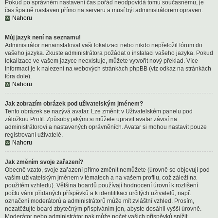
Pokud po správném nastavení čas pořád neodpovídá tomu současnému, je
čas špatně nastaven přímo na serveru a musí být administrátorem opraven.
Nahoru
Můj jazyk není na seznamu!
Administrátor nenainstaloval vaši lokalizaci nebo nikdo nepřeložil fórum do
vašeho jazyka. Zkuste administrátora požádat o instalaci vašeho jazyka. Pokud
lokalizace ve vašem jazyce neexistuje, můžete vytvořit nový překlad. Více
informací je k nalezení na webových stránkách phpBB (viz odkaz na stránkách
fóra dole).
Nahoru
Jak zobrazím obrázek pod uživatelským jménem?
Tento obrázek se nazývá avatar. Lze změnit v Uživatelském panelu pod
záložkou Profil. Způsoby jakými si můžete upravit avatar závisí na
administrátorovi a nastavených oprávněních. Avatar si mohou nastavit pouze
registrovaní uživatelé.
Nahoru
Jak změním svoje zařazení?
Obecně vzato, svoje zařazení přímo změnit nemůžete (úrovně se objevují pod
vaším uživatelským jménem v tématech a na vašem profilu, což záleží na
použitém vzhledu). Většina boardů používají hodnocení úrovní k rozlišení
počtu vámi přidaných příspěvků a k identifikaci určitých uživatelů, např.
označení moderátorů a administrátorů může mít zvláštní vzhled. Prosím,
nezatěžujte board zbytečným přispíváním jen, abyste dosáhli vyšší úrovně.
Moderátor nebo administrátor pak může počet vašich příspěvků snížit.