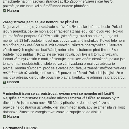
zmáčkněte na přihlašovací stránce tlačítko
Zapomněl jsem svoje heslo
,
pokračujte dle instrukcí a téměř ihned budete přihlášeni.
Nahoru
Zaregistroval jsem se, ale nemohu se přihlásit!
Nejprve zkontrolujte, že zadáváte správné uživatelské jméno a heslo. Pokud
jsou v pořádku, pak se mohla odehrát jedna z následujících dvou věcí. Pokud
je umožněna podpora COPPA a klikli jste při registraci na odkaz „…a je mi
méně než 13 let”, budete muset následovat zaslané instrukce. Pokud toto není
ten případ, pak váš účet musí být aktivován. Některé boardy vyžadují aktivaci
všech nových registrací, buď Vámi, nebo administrátorem před tím, než se
budete moci přihlásit. Když jste se registrovali, byli byste k tomuto vyzváni.
Pokud vám byl zaslán e-mail, následujte instrukce v něm obsažené, pokud jste
tento e-mail neobdrželi, ujistěte se, že vámi zadaná e-mailová adresa je
platná. Jedním důvodem, proč se aktivace používá, je zmenšit možnost výskytu
nežádoucích
uživatelů, kteří se snaží pouze obtěžovat. Pokud si jste jisti, že e-
mailová adresa, kterou jste použili je platná, kontaktujte administrátora boardu.
Nahoru
V minulosti jsem se zaregistroval, ovšem nyní se nemohu přihlásit?!
Nejspíše administrátor z nějakého důvodu smazal váš účet. To mohlo být z
důvodu, že jste možná nevložili žádný příspěvek. Je to obvyklé, že se
pravidelně odstraňují uživatelé, kteří ničím nepřispěli, aby se zmenšila velikost
databáze. Zkuste se zaregistrovat znovu a zapojte se do diskuzí.
Nahoru
Co znamená COPPA?