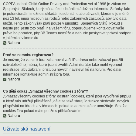
COPPA, neboli Child Online Privacy and Protection Act of 1998 je zákon ve
Spojených Státech, který má za úkol chránit mládež na internetu. Stránky, kde
je potencionální možnost ukládání osobních dat o uživateli, kterému je méně
než 13 let, musí mít souhlas rodičů nebo zákonných zástupců, aby tyto data
uložil. Tento zákon však platí pouze v jurisdikci Spojených Států. Pokud si
nejste jisti, jestli toto platí i na vašem fóru, doporučujeme kontaktovat vaše
právního poradce, phpBB Teams nemůže a nebude poskytovat právni podporu
v jakémkoliv kontextu.
Nahoru
Proč se nemohu registrovat?
Je možné, že vlastník fóra zabanoval vaši IP adresu nebo zakázal použití
uživatelského jména, které jste si zvolili. Administrátor také mohl vypnout
registrace, aby zabranil přístupu nových návštěvníků na fórum. Pro další
informace kontaktuje administrátora fóra.
Nahoru
Co dělá odkaz „Smazat všechny cookies z fóra“?
„Smazat všechny cookies z fóra“ odstraní cookies, které jsou vytvořené phpBB
a které vás udržují přihlášené, dále se také starají o funkce sledování nových
příspěvků na fórech a v tématech, pokud to administrátor umožňuje. Smažte
cookies fóra pokud máte potíže s přihlašováním.
Nahoru
Uživatelská nastavení