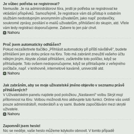
Je vůbec potřeba se registrovat?
Nemusíte. Je na administrátorovi fóra, jestli je potřeba se registrovat ke
vkládání příspěvků. Samozřejmě, že registrace vám dá přístup k ostatním
službám nedostupným anonymním uživatelům, jako např. postavičky,
soukromé zprávy, posílání e-mailů uživatelům, přihlášení do skupin, atd. Vřele
vám tedy registraci doporučujeme. Zabere to jen pár chvil.
Nahoru
Proč jsem automaticky odhlášen?
Pokud nezaškrtnete tlačítko „Přihlásit automaticky při příští návštěvě”, budete
přihlášeni jen po dobu práce na fóru. Toto má zabránit zneužití vašeho účtu
někým jiným. Abyste zůstali přihlášeni, zaškrtněte toto políčko, když se
přihlašujete. Toto ovšem nedoporučujeme, když se přihlašujete z veřejného
počítače, např. v knihovně, internetové kavárně, univerzitě atd.
Nahoru
Jak zabráním, aby se moje uživatelské jméno objevilo v seznamu právě
přihlášených?
V Uživatelském panelu najdete pod položkou „Nastavení“ volbu
Skrýt moji
přítomnost na fóru
. Volbou možnosti
Ano
aktivujete tuto funkci. Online vás uvidí
pouze administrátoři, moderátoři a vy sami. Budete započítáváni mezi skryté
uživatele.
Nahoru
Zapomněl jsem heslo!
Nic se neděje, vaše heslo můžeme kdykoliv obnovit. V tomto případě