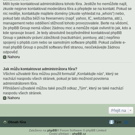
Měli byste kontaktovat administrátora tohoto fóra. Jestliže ho nemůžete najít,
zkuste nejprve kontaktovat moderátora fóra a přeptejte se na kontakt. Pokud se
nic neděje, kontaktujte majitele domény (zkuste vyhledat na „whois“) nebo,
pokud tato služba běží na freeserveru (např. yahoo, IC, webzdarma, atd.),
management nebo oddělení stížností tohoto provozovatele. Berte na vědomí,
že phpBB Group nemá vůbec žádnou moc a nemůže nijak ovlivnit to jak, kdo a
kde spravuje board. Je tedy absolutně bezpředmětné kontaktovat phpBB
Group v jakékoliv právní záležitosti (nactiutrhání, pomluvy, atd.) nepřímo
spojený s phpbb.com nebo se samotným software phpBB. Pokud zašlete e-
mail phpBB Group o použití softwaru třetí stranou, neočekávejte žádnou
odpověď.
Nahoru
Jak můžu kontaktovat administrátora fóra?
Všichni uživatelé fóra můžou použít formulář „Kontaktujte nás“, který se
nachází naspodu všech stránek, pokud je tato možnost povolena
administrátorem fóra.
Přihlášení uživatelé můžou také použít odkaz „Tým“, který se také nachází
naspodu všech stránek.
Nahoru
Přejít na
Obsah fóra
Tým
Založeno na
phpBB
® Forum Software © phpBB Limited
Český překlad –
phpBB.cz