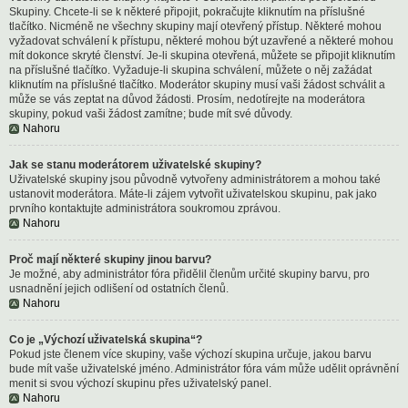
Skupiny. Chcete-li se k některé připojit, pokračujte kliknutím na příslušné
tlačítko. Nicméně ne všechny skupiny mají otevřený přístup. Některé mohou
vyžadovat schválení k přístupu, některé mohou být uzavřené a některé mohou
mít dokonce skryté členství. Je-li skupina otevřená, můžete se připojit kliknutím
na příslušné tlačítko. Vyžaduje-li skupina schválení, můžete o něj zažádat
kliknutím na příslušné tlačítko. Moderátor skupiny musí vaši žádost schválit a
může se vás zeptat na důvod žádosti. Prosím, nedotírejte na moderátora
skupiny, pokud vaši žádost zamítne; bude mít své důvody.
Nahoru
Jak se stanu moderátorem uživatelské skupiny?
Uživatelské skupiny jsou původně vytvořeny administrátorem a mohou také
ustanovit moderátora. Máte-li zájem vytvořit uživatelskou skupinu, pak jako
prvního kontaktujte administrátora soukromou zprávou.
Nahoru
Proč mají některé skupiny jinou barvu?
Je možné, aby administrátor fóra přidělil členům určité skupiny barvu, pro
usnadnění jejich odlišení od ostatních členů.
Nahoru
Co je „Výchozí uživatelská skupina“?
Pokud jste členem více skupiny, vaše výchozí skupina určuje, jakou barvu
bude mít vaše uživatelské jméno. Administrátor fóra vám může udělit oprávnění
menit si svou výchozí skupinu přes uživatelský panel.
Nahoru