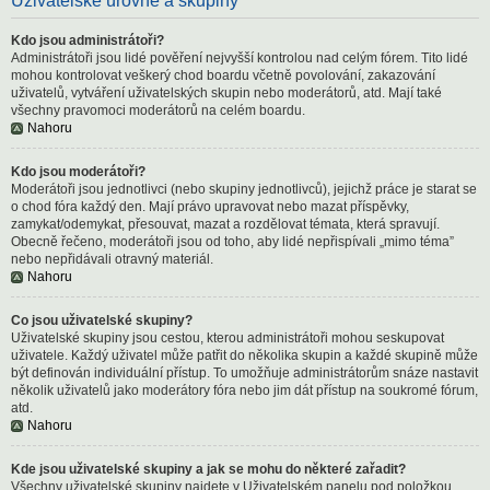
Uživatelské úrovně a skupiny
Kdo jsou administrátoři?
Administrátoři jsou lidé pověření nejvyšší kontrolou nad celým fórem. Tito lidé
mohou kontrolovat veškerý chod boardu včetně povolování, zakazování
uživatelů, vytváření uživatelských skupin nebo moderátorů, atd. Mají také
všechny pravomoci moderátorů na celém boardu.
Nahoru
Kdo jsou moderátoři?
Moderátoři jsou jednotlivci (nebo skupiny jednotlivců), jejichž práce je starat se
o chod fóra každý den. Mají právo upravovat nebo mazat příspěvky,
zamykat/odemykat, přesouvat, mazat a rozdělovat témata, která spravují.
Obecně řečeno, moderátoři jsou od toho, aby lidé nepřispívali „mimo téma”
nebo nepřidávali otravný materiál.
Nahoru
Co jsou uživatelské skupiny?
Uživatelské skupiny jsou cestou, kterou administrátoři mohou seskupovat
uživatele. Každý uživatel může patřit do několika skupin a každé skupině může
být definován individuální přístup. To umožňuje administrátorům snáze nastavit
několik uživatelů jako moderátory fóra nebo jim dát přístup na soukromé fórum,
atd.
Nahoru
Kde jsou uživatelské skupiny a jak se mohu do některé zařadit?
Všechny uživatelské skupiny najdete v Uživatelském panelu pod položkou