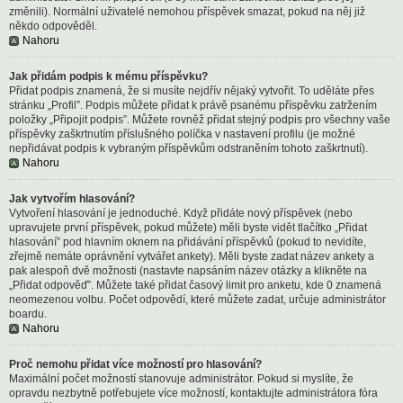
změnili). Normální uživatelé nemohou příspěvek smazat, pokud na něj již
někdo odpověděl.
Nahoru
Jak přidám podpis k mému příspěvku?
Přidat podpis znamená, že si musíte nejdřív nějaký vytvořit. To uděláte přes
stránku „Profil”. Podpis můžete přidat k právě psanému příspěvku zatržením
položky „Připojit podpis”. Můžete rovněž přidat stejný podpis pro všechny vaše
příspěvky zaškrtnutím příslušného políčka v nastavení profilu (je možné
nepřidávat podpis k vybraným příspěvkům odstraněním tohoto zaškrtnutí).
Nahoru
Jak vytvořím hlasování?
Vytvoření hlasování je jednoduché. Když přidáte nový příspěvek (nebo
upravujete první příspěvek, pokud můžete) měli byste vidět tlačítko „Přidat
hlasování” pod hlavním oknem na přidávání příspěvků (pokud to nevidíte,
zřejmě nemáte oprávnění vytvářet ankety). Měli byste zadat název ankety a
pak alespoň dvě možnosti (nastavte napsáním název otázky a klikněte na
„Přidat odpověď”. Můžete také přidat časový limit pro anketu, kde 0 znamená
neomezenou volbu. Počet odpovědí, které můžete zadat, určuje administrátor
boardu.
Nahoru
Proč nemohu přidat více možností pro hlasování?
Maximální počet možností stanovuje administrátor. Pokud si myslíte, že
opravdu nezbytně potřebujete více možností, kontaktujte administrátora fóra