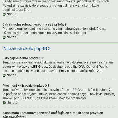
Každý administrátor fóra může povolit nebo zakázat jednotlivé druhy příloh.
Pokud si nejste jisti, které soubory mohou být nahrávány, kontaktuje
administrátora fóra.
Nahoru
Jak si mohu zobrazit všechny své přílohy?
Pro zobrazení kompletního seznamu vámi nahraných příloh, přejděte na
Uživatelský panel a následujte odkazy do části s přílohami.
Nahoru
Záležitosti okolo phpBB 3
Kdo napsal tento program?
Tento software (v její nemodifikované formě) je vytvořen, zveřejněn a chráněn
autorskými právy
phpBB Group
. Je dostupný pod the GNU General Public
Licence a může být volně distribuován. Pro více informací klikněte
zde
.
Nahoru
Proč není k dispozici funkce X?
Tento software byl napsán a licencován přes phpBB Group. Máte-li dojem, že
je potřeba přidat nějakou funkci, nebo chcete nahlásit chybu, navštivte, prosím,
stránku phpBB
Area51
, na které k tomu najdete prostředky.
Nahoru
Koho mám kontaktovat ohledně obtěžujících e-mailů nebo právních
záležitostí fóra?