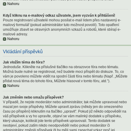
Nahoru
Když kliknu na e-mailový odkaz uživatele, jsem vyzván k přihlášení!
Pouze registrovaní uživatelé mohou posílat e-mail lidem přes nastavený e-
mailový formulář (pokud administrátor tuto možnost povolil). Toto opatření
umožňuje zbavit se otravných anonymních vzkazů a robotů, které sbírají e-
mailové adresy.
Nahoru
Vkládání příspěvků
Jak vložím téma do fóra?
Jednoduše. Klikněte na příslušné tlačítko na obrazovce fóra nebo tématu.
Možná bude nutné se registrovat, než budete moci přispět do diskuze. To, co
vám je povoleno můžete vidět na spodní části fóra nebo tématu (Např. „Můžete
přidat nová téma do tohoto fóra, Můžete hlasovat v tomto fóru, atd.”).
Nahoru
Jak změním nebo smažu příspěvek?
V případě, že nejste moderátor nebo administrátor, tak můžete upravovat nebo
mazat jen svoje příspěvky. Můžete upravit zprávu (někdy jen do omezeného
času po přispění) kliknutím na tlačítko „upravit”. Pokud již někdo odpověděl na
váš příspěvek a vy ho upravíte, objeví se vám malinký dodatek u příspěvku,
který ukazuje, kolikrát jste tento příspěvek upravovali. Tento dodatek se
neobjeví, pokud zatím nikdo neodpověděl nebo pokud moderátor či
administrátor změnili příspěvek (ti by měli sami zanechat vzkaz proč jej