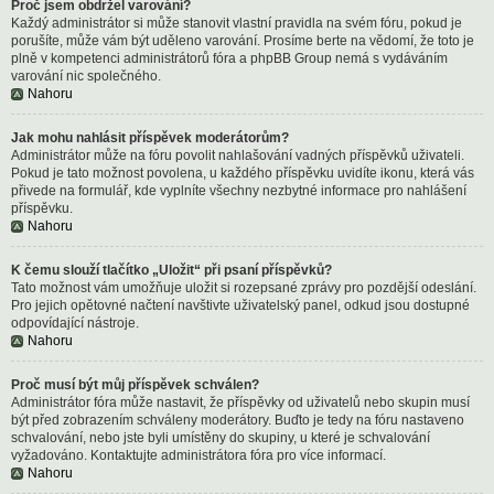
Proč jsem obdržel varování?
Každý administrátor si může stanovit vlastní pravidla na svém fóru, pokud je
porušíte, může vám být uděleno varování. Prosíme berte na vědomí, že toto je
plně v kompetenci administrátorů fóra a phpBB Group nemá s vydáváním
varování nic společného.
Nahoru
Jak mohu nahlásit příspěvek moderátorům?
Administrátor může na fóru povolit nahlašování vadných příspěvků uživateli.
Pokud je tato možnost povolena, u každého příspěvku uvidíte ikonu, která vás
přivede na formulář, kde vyplníte všechny nezbytné informace pro nahlášení
příspěvku.
Nahoru
K čemu slouží tlačítko „Uložit“ při psaní příspěvků?
Tato možnost vám umožňuje uložit si rozepsané zprávy pro pozdější odeslání.
Pro jejich opětovné načtení navštivte uživatelský panel, odkud jsou dostupné
odpovídající nástroje.
Nahoru
Proč musí být můj příspěvek schválen?
Administrátor fóra může nastavit, že příspěvky od uživatelů nebo skupin musí
být před zobrazením schváleny moderátory. Buďto je tedy na fóru nastaveno
schvalování, nebo jste byli umístěny do skupiny, u které je schvalování
vyžadováno. Kontaktujte administrátora fóra pro více informací.
Nahoru