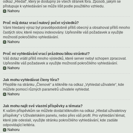
odkaz „Hledat“, který je dostupný ze všech stránek fóra. Způsob, jakým se
přistupuje k vyhledávání se může lišit podle použitého vzhledu.
Nahoru
Proč můj dotaz vrací nulový počet výsledků?
Vámi hledaný výraz byl pravděpodobně příliš obecný a obsahoval příliš mnoho
častých slov, které nejsou indexovány. Upřesněte váš požadavek a využijte
možností pokročilého vyhledávání.
Nahoru
Proč mi vyhledávání vrací prázdnou bílou stránku!?
Váš dotaz vrátil příliš mnoho výsledků, které server nebyl schopen zpracovat.
Upřesněte váš požadavek a využijte možností pokročilého vyhledávání.
Nahoru
Jak mohu vyhledávat členy fóra?
Přejděte na stránku „Členové“ a klikněte na odkaz „Vyhledat uživatele“, kde
můžete pomocí různých parametrů uživatele vyhledat.
Nahoru
Jak mohu najít své vlastní příspěvky a témata?
K vašim příspěvkům se můžete dostat kliknutím na odkaz „Hledat uživatelovy
příspěvky“ v Uživatelském panelu, nebo přes váš profil. Pro vyhledání témat,
které jste odeslali, využijte stránku pokročilého vyhledávání, kde zadáte
odpovídající kritéria.
Nahoru