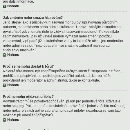
pro další informace.
Nahoru
Jak změním nebo smažu hlasování?
Je to stejné jako s příspěvky, hlasování mohou být upravována původním
autorem, moderátorem nebo administrátorem. Úpravu zahájíte kliknutím na
první příspěvek v tématu (toto je vždy s hlasováním spojeno). Pokud nikdo
zatím nehlasoval, pak uživatelé mohou vymazat nebo změnit položku
v hlasování, v případě již uskutečněné volby to tak může učinit jen moderátor
nebo administrátor. Tímto opatřením se snažíme zabránit manipulaci
s výsledky hlasování.
Nahoru
Proč se nemohu dostat k fóru?
Některá fóra mohou být znepřístupněna určitým lidem či skupinám. Ke čtení,
prohlížení, přispívání atd. potřebujete zvláštní autorizaci, kterou může
poskytnout jen moderátor a administrátor, takže je kontaktujte.
Nahoru
Proč nemohu přidávat přílohy?
Administrátor může povolovat přidávání příloh pro jednotlivá fóra, uživatele,
nebo skupiny. Pokud nemáte dostatečná oprávnění z jedné z těchto možností,
nebo některé z nich úplně zabraňují přidávat přílohy, nezobrazí se vám tato
možnost při odesílání příspěvků.
Nahoru