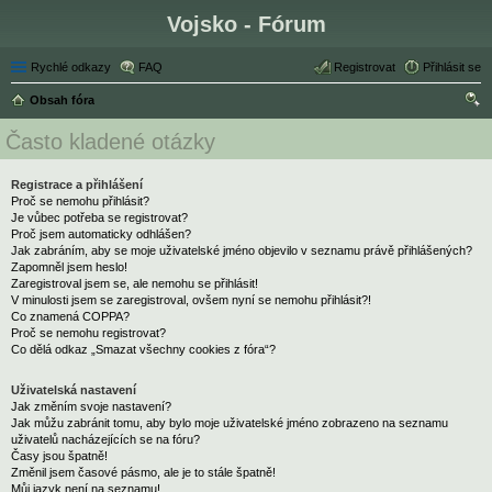
Vojsko - Fórum
Rychlé odkazy
FAQ
Registrovat
Přihlásit se
Obsah fóra
led
Často kladené otázky
at
Registrace a přihlášení
Proč se nemohu přihlásit?
Je vůbec potřeba se registrovat?
Proč jsem automaticky odhlášen?
Jak zabráním, aby se moje uživatelské jméno objevilo v seznamu právě přihlášených?
Zapomněl jsem heslo!
Zaregistroval jsem se, ale nemohu se přihlásit!
V minulosti jsem se zaregistroval, ovšem nyní se nemohu přihlásit?!
Co znamená COPPA?
Proč se nemohu registrovat?
Co dělá odkaz „Smazat všechny cookies z fóra“?
Uživatelská nastavení
Jak změním svoje nastavení?
Jak můžu zabránit tomu, aby bylo moje uživatelské jméno zobrazeno na seznamu
uživatelů nacházejících se na fóru?
Časy jsou špatně!
Změnil jsem časové pásmo, ale je to stále špatně!
Můj jazyk není na seznamu!