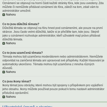
Oznámení se objevují na horní části každé stránky fóra, kde jsou uvedeny. Zda
můžete či nemůžete přidávat oznámení do fóra, záleží na tom, zdali vám to
administrátor umožnil.
Nahoru
Co to jsou důležitá témata?
Důležitá témata se objevují na fóru hned pod oznámeními, ale pouze na první
stránce. Jsou často velmi důležitá, takže si je přečtěte tam, kde jsou. Stejně
jako u oznámení rozhoduje administrátor, kteří uživatelé mají právo přidávat
důležitá témata.
Nahoru
Co to jsou uzamčená témata?
Témata mohou být uzamčena moderátorem nebo administrátorem. Nemůžete
odpovídat na zamčená témata ani upravovat své příspěvky. Každé hlasování je
automaticky ukončeno. Témata mohou být uzamčena z mnoha různých
důvodů.
Nahoru
Co jsou ikony témat?
Ikony témat jsou obrázky, které mohou být spojeny s příspěvkem pro vyjádření
jeho obsahu. Ikony můžete používat pouze pokud k tomu nastavil administrátor
příslušná oprávnění.
Nahoru