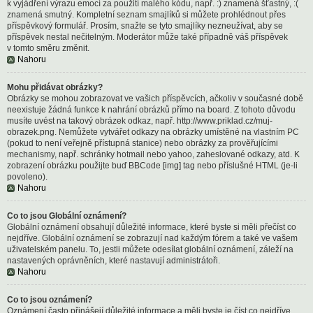
k vyjádření výrazu emocí za použití malého kódu, např. :) znamená šťastný, :(
znamená smutný. Kompletní seznam smajlíků si můžete prohlédnout přes
příspěvkový formulář. Prosím, snažte se tyto smajlíky nezneužívat, aby se
příspěvek nestal nečitelným. Moderátor může také případně váš příspěvek
v tomto směru změnit.
Nahoru
Mohu přidávat obrázky?
Obrázky se mohou zobrazovat ve vašich příspěvcích, ačkoliv v současné době
neexistuje žádná funkce k nahrání obrázků přímo na board. Z tohoto důvodu
musíte uvést na takový obrázek odkaz, např. http://www.priklad.cz/muj-
obrazek.png. Nemůžete vytvářet odkazy na obrázky umístěné na vlastním PC
(pokud to není veřejně přístupná stanice) nebo obrázky za prověřujícími
mechanismy, např. schránky hotmail nebo yahoo, zaheslované odkazy, atd. K
zobrazení obrázku použijte buď BBCode [img] tag nebo příslušné HTML (je-li
povoleno).
Nahoru
Co to jsou Globální oznámení?
Globální oznámení obsahují důležité informace, které byste si měli přečíst co
nejdříve. Globální oznámení se zobrazují nad každým fórem a také ve vašem
uživatelském panelu. To, jestli můžete odesílat globální oznámení, záleží na
nastavených oprávněních, které nastavují administrátoři.
Nahoru
Co to jsou oznámení?
Oznámení často přinášejí důležité informace a měli byste je číst co nejdříve.