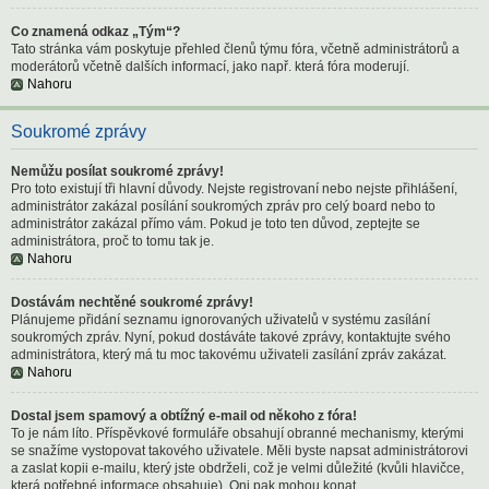
Co znamená odkaz „Tým“?
Tato stránka vám poskytuje přehled členů týmu fóra, včetně administrátorů a
moderátorů včetně dalších informací, jako např. která fóra moderují.
Nahoru
Soukromé zprávy
Nemůžu posílat soukromé zprávy!
Pro toto existují tři hlavní důvody. Nejste registrovaní nebo nejste přihlášení,
administrátor zakázal posílání soukromých zpráv pro celý board nebo to
administrátor zakázal přímo vám. Pokud je toto ten důvod, zeptejte se
administrátora, proč to tomu tak je.
Nahoru
Dostávám nechtěné soukromé zprávy!
Plánujeme přidání seznamu ignorovaných uživatelů v systému zasílání
soukromých zpráv. Nyní, pokud dostáváte takové zprávy, kontaktujte svého
administrátora, který má tu moc takovému uživateli zasílání zpráv zakázat.
Nahoru
Dostal jsem spamový a obtížný e-mail od někoho z fóra!
To je nám líto. Příspěvkové formuláře obsahují obranné mechanismy, kterými
se snažíme vystopovat takového uživatele. Měli byste napsat administrátorovi
a zaslat kopii e-mailu, který jste obdrželi, což je velmi důležité (kvůli hlavičce,
která potřebné informace obsahuje). Oni pak mohou konat.