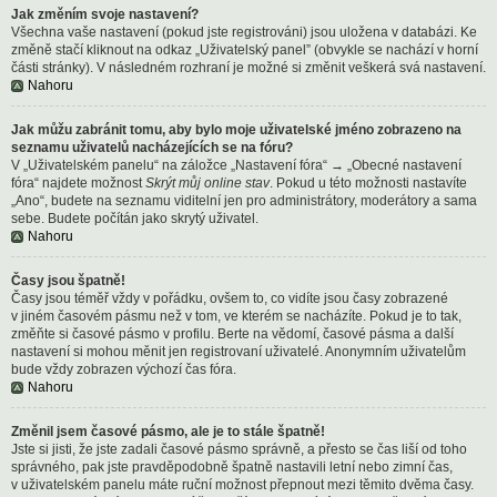
Jak změním svoje nastavení?
Všechna vaše nastavení (pokud jste registrováni) jsou uložena v databázi. Ke
změně stačí kliknout na odkaz „Uživatelský panel” (obvykle se nachází v horní
části stránky). V následném rozhraní je možné si změnit veškerá svá nastavení.
Nahoru
Jak můžu zabránit tomu, aby bylo moje uživatelské jméno zobrazeno na
seznamu uživatelů nacházejících se na fóru?
V „Uživatelském panelu“ na záložce „Nastavení fóra“ → „Obecné nastavení
fóra“ najdete možnost
Skrýt můj online stav
. Pokud u této možnosti nastavíte
„Ano“, budete na seznamu viditelní jen pro administrátory, moderátory a sama
sebe. Budete počítán jako skrytý uživatel.
Nahoru
Časy jsou špatně!
Časy jsou téměř vždy v pořádku, ovšem to, co vidíte jsou časy zobrazené
v jiném časovém pásmu než v tom, ve kterém se nacházíte. Pokud je to tak,
změňte si časové pásmo v profilu. Berte na vědomí, časové pásma a další
nastavení si mohou měnit jen registrovaní uživatelé. Anonymním uživatelům
bude vždy zobrazen výchozí čas fóra.
Nahoru
Změnil jsem časové pásmo, ale je to stále špatně!
Jste si jisti, že jste zadali časové pásmo správně, a přesto se čas liší od toho
správného, pak jste pravděpodobně špatně nastavili letní nebo zimní čas,
v uživatelském panelu máte ruční možnost přepnout mezi těmito dvěma časy.