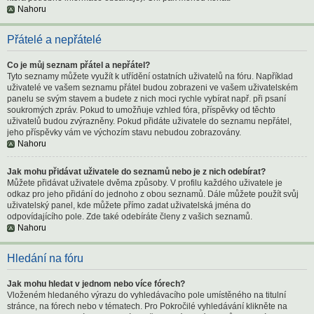
Nahoru
Přátelé a nepřátelé
Co je můj seznam přátel a nepřátel?
Tyto seznamy můžete využít k utřídění ostatních uživatelů na fóru. Například
uživatelé ve vašem seznamu přátel budou zobrazeni ve vašem uživatelském
panelu se svým stavem a budete z nich moci rychle vybírat např. při psaní
soukromých zpráv. Pokud to umožňuje vzhled fóra, příspěvky od těchto
uživatelů budou zvýrazněny. Pokud přidáte uživatele do seznamu nepřátel,
jeho příspěvky vám ve výchozím stavu nebudou zobrazovány.
Nahoru
Jak mohu přidávat uživatele do seznamů nebo je z nich odebírat?
Můžete přidávat uživatele dvěma způsoby. V profilu každého uživatele je
odkaz pro jeho přidání do jednoho z obou seznamů. Dále můžete použít svůj
uživatelský panel, kde můžete přímo zadat uživatelská jména do
odpovídajícího pole. Zde také odebíráte členy z vašich seznamů.
Nahoru
Hledání na fóru
Jak mohu hledat v jednom nebo více fórech?
Vloženém hledaného výrazu do vyhledávacího pole umístěného na titulní
stránce, na fórech nebo v tématech. Pro Pokročilé vyhledávání klikněte na