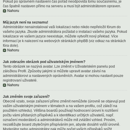
Pokud po správném nastavení čas pořád neodpovídá tomu současnému, je
čas špatně nastaven přímo na serveru a musí být administrátorem opraven.
Nahoru
Můj jazyk není na seznamu!
Administrátor nenainstaloval vaši lokalizaci nebo nikdo nepřeložil fórum do
vašeho jazyka. Zkuste administrátora požádat o instalaci vašeho jazyka. Pokud
lokalizace ve vašem jazyce neexistuje, můžete vytvořit nový překlad. Více
informací je k nalezení na webových stránkách phpBB (viz odkaz na stránkách
fóra dole).
Nahoru
Jak zobrazím obrázek pod uživatelským jménem?
Tento obrázek se nazývá avatar. Lze změnit v Uživatelském panelu pod
záložkou Profil. Způsoby jakými si můžete upravit avatar závisí na
administrátorovi a nastavených oprávněních. Avatar si mohou nastavit pouze
registrovaní uživatelé.
Nahoru
Jak změním svoje zařazení?
Obecně vzato, svoje zařazení přímo změnit nemůžete (úrovně se objevují pod
vaším uživatelským jménem v tématech a na vašem profilu, což záleží na
použitém vzhledu). Většina boardů používají hodnocení úrovní k rozlišení
počtu vámi přidaných příspěvků a k identifikaci určitých uživatelů, např.
označení moderátorů a administrátorů může mít zvláštní vzhled. Prosím,
nezatěžujte board zbytečným přispíváním jen, abyste dosáhli vyšší úrovně.
Moderátor nebo administrátor pak může počet vašich příspěvků snížit.