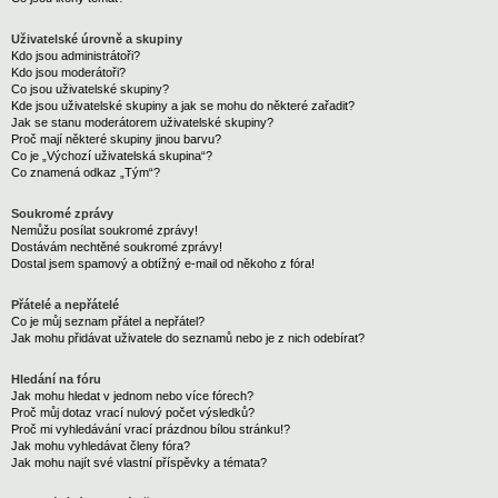
Uživatelské úrovně a skupiny
Kdo jsou administrátoři?
Kdo jsou moderátoři?
Co jsou uživatelské skupiny?
Kde jsou uživatelské skupiny a jak se mohu do některé zařadit?
Jak se stanu moderátorem uživatelské skupiny?
Proč mají některé skupiny jinou barvu?
Co je „Výchozí uživatelská skupina“?
Co znamená odkaz „Tým“?
Soukromé zprávy
Nemůžu posílat soukromé zprávy!
Dostávám nechtěné soukromé zprávy!
Dostal jsem spamový a obtížný e-mail od někoho z fóra!
Přátelé a nepřátelé
Co je můj seznam přátel a nepřátel?
Jak mohu přidávat uživatele do seznamů nebo je z nich odebírat?
Hledání na fóru
Jak mohu hledat v jednom nebo více fórech?
Proč můj dotaz vrací nulový počet výsledků?
Proč mi vyhledávání vrací prázdnou bílou stránku!?
Jak mohu vyhledávat členy fóra?
Jak mohu najít své vlastní příspěvky a témata?