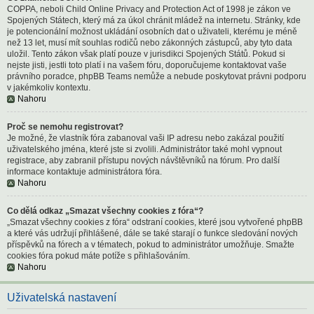
COPPA, neboli Child Online Privacy and Protection Act of 1998 je zákon ve
Spojených Státech, který má za úkol chránit mládež na internetu. Stránky, kde
je potencionální možnost ukládání osobních dat o uživateli, kterému je méně
než 13 let, musí mít souhlas rodičů nebo zákonných zástupců, aby tyto data
uložil. Tento zákon však platí pouze v jurisdikci Spojených Států. Pokud si
nejste jisti, jestli toto platí i na vašem fóru, doporučujeme kontaktovat vaše
právního poradce, phpBB Teams nemůže a nebude poskytovat právni podporu
v jakémkoliv kontextu.
Nahoru
Proč se nemohu registrovat?
Je možné, že vlastník fóra zabanoval vaši IP adresu nebo zakázal použití
uživatelského jména, které jste si zvolili. Administrátor také mohl vypnout
registrace, aby zabranil přístupu nových návštěvníků na fórum. Pro další
informace kontaktuje administrátora fóra.
Nahoru
Co dělá odkaz „Smazat všechny cookies z fóra“?
„Smazat všechny cookies z fóra“ odstraní cookies, které jsou vytvořené phpBB
a které vás udržují přihlášené, dále se také starají o funkce sledování nových
příspěvků na fórech a v tématech, pokud to administrátor umožňuje. Smažte
cookies fóra pokud máte potíže s přihlašováním.
Nahoru
Uživatelská nastavení