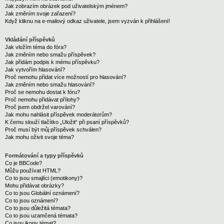
Jak zobrazím obrázek pod uživatelským jménem?
Jak změním svoje zařazení?
Když kliknu na e-mailový odkaz uživatele, jsem vyzván k přihlášení!
Vkládání příspěvků
Jak vložím téma do fóra?
Jak změním nebo smažu příspěvek?
Jak přidám podpis k mému příspěvku?
Jak vytvořím hlasování?
Proč nemohu přidat více možností pro hlasování?
Jak změním nebo smažu hlasování?
Proč se nemohu dostat k fóru?
Proč nemohu přidávat přílohy?
Proč jsem obdržel varování?
Jak mohu nahlásit příspěvek moderátorům?
K čemu slouží tlačítko „Uložit“ při psaní příspěvků?
Proč musí být můj příspěvek schválen?
Jak mohu oživit svoje téma?
Formátování a typy příspěvků
Co je BBCode?
Můžu používat HTML?
Co to jsou smajlíci (emotikony)?
Mohu přidávat obrázky?
Co to jsou Globální oznámení?
Co to jsou oznámení?
Co to jsou důležitá témata?
Co to jsou uzamčená témata?
Co jsou ikony témat?