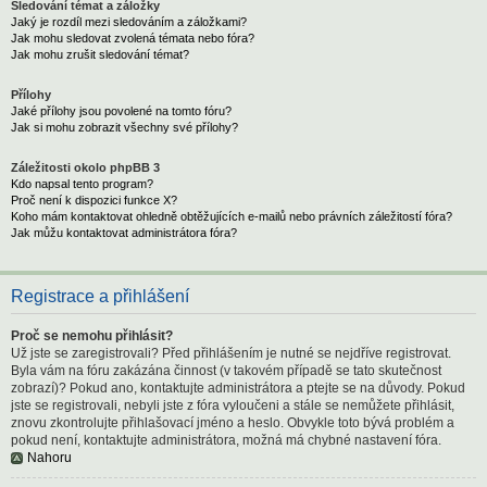
Sledování témat a záložky
Jaký je rozdíl mezi sledováním a záložkami?
Jak mohu sledovat zvolená témata nebo fóra?
Jak mohu zrušit sledování témat?
Přílohy
Jaké přílohy jsou povolené na tomto fóru?
Jak si mohu zobrazit všechny své přílohy?
Záležitosti okolo phpBB 3
Kdo napsal tento program?
Proč není k dispozici funkce X?
Koho mám kontaktovat ohledně obtěžujících e-mailů nebo právních záležitostí fóra?
Jak můžu kontaktovat administrátora fóra?
Registrace a přihlášení
Proč se nemohu přihlásit?
Už jste se zaregistrovali? Před přihlášením je nutné se nejdříve registrovat.
Byla vám na fóru zakázána činnost (v takovém případě se tato skutečnost
zobrazí)? Pokud ano, kontaktujte administrátora a ptejte se na důvody. Pokud
jste se registrovali, nebyli jste z fóra vyloučeni a stále se nemůžete přihlásit,
znovu zkontrolujte přihlašovací jméno a heslo. Obvykle toto bývá problém a
pokud není, kontaktujte administrátora, možná má chybné nastavení fóra.
Nahoru