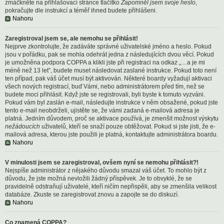
zmáčkněte na přihlašovací stránce tlačítko
Zapomněl jsem svoje heslo
,
pokračujte dle instrukcí a téměř ihned budete přihlášeni.
Nahoru
Zaregistroval jsem se, ale nemohu se přihlásit!
Nejprve zkontrolujte, že zadáváte správné uživatelské jméno a heslo. Pokud
jsou v pořádku, pak se mohla odehrát jedna z následujících dvou věcí. Pokud
je umožněna podpora COPPA a klikli jste při registraci na odkaz „…a je mi
méně než 13 let”, budete muset následovat zaslané instrukce. Pokud toto není
ten případ, pak váš účet musí být aktivován. Některé boardy vyžadují aktivaci
všech nových registrací, buď Vámi, nebo administrátorem před tím, než se
budete moci přihlásit. Když jste se registrovali, byli byste k tomuto vyzváni.
Pokud vám byl zaslán e-mail, následujte instrukce v něm obsažené, pokud jste
tento e-mail neobdrželi, ujistěte se, že vámi zadaná e-mailová adresa je
platná. Jedním důvodem, proč se aktivace používá, je zmenšit možnost výskytu
nežádoucích
uživatelů, kteří se snaží pouze obtěžovat. Pokud si jste jisti, že e-
mailová adresa, kterou jste použili je platná, kontaktujte administrátora boardu.
Nahoru
V minulosti jsem se zaregistroval, ovšem nyní se nemohu přihlásit?!
Nejspíše administrátor z nějakého důvodu smazal váš účet. To mohlo být z
důvodu, že jste možná nevložili žádný příspěvek. Je to obvyklé, že se
pravidelně odstraňují uživatelé, kteří ničím nepřispěli, aby se zmenšila velikost
databáze. Zkuste se zaregistrovat znovu a zapojte se do diskuzí.
Nahoru
Co znamená COPPA?