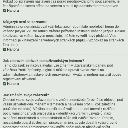
Pokud po správném nastavení čas pořád neodpovídá tomu současnému, je
čas špatně nastaven přímo na serveru a musí být administrátorem opraven.
Nahoru
Můj jazyk není na seznamu!
Administrátor nenainstaloval vaši lokalizaci nebo nikdo nepřeložil fórum do
vašeho jazyka. Zkuste administrátora požádat o instalaci vašeho jazyka. Pokud
lokalizace ve vašem jazyce neexistuje, můžete vytvořit nový překlad. Více
informací je k nalezení na webových stránkách phpBB (viz odkaz na stránkách
fóra dole).
Nahoru
Jak zobrazím obrázek pod uživatelským jménem?
Tento obrázek se nazývá avatar. Lze změnit v Uživatelském panelu pod
záložkou Profil. Způsoby jakými si můžete upravit avatar závisí na
administrátorovi a nastavených oprávněních. Avatar si mohou nastavit pouze
registrovaní uživatelé.
Nahoru
Jak změním svoje zařazení?
Obecně vzato, svoje zařazení přímo změnit nemůžete (úrovně se objevují pod
vaším uživatelským jménem v tématech a na vašem profilu, což záleží na
použitém vzhledu). Většina boardů používají hodnocení úrovní k rozlišení
počtu vámi přidaných příspěvků a k identifikaci určitých uživatelů, např.
označení moderátorů a administrátorů může mít zvláštní vzhled. Prosím,
nezatěžujte board zbytečným přispíváním jen, abyste dosáhli vyšší úrovně.
Moderátor nebo administrátor pak může počet vašich příspěvků snížit.