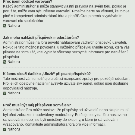
Proč jsem obdržel varování?
Každý administrátor si může stanovit vlastní pravidla na svém fóru, pokud je
porušíte, může vám být uděleno varování. Prosíme berte na vědomí, že toto je
plně v kompetenci administrátorů fóra a phpBB Group nemá s vydáváním
varování nic společného.
Nahoru
Jak mohu nahlásit příspěvek moderátorům?
Administrátor může na fóru povolit nahlašování vadných příspěvků uživateli.
Pokud je tato možnost povolena, u každého příspěvku uvidíte ikonu, která vás
přivede na formulář, kde vyplníte všechny nezbytné informace pro nahlášení
příspěvku.
Nahoru
K čemu slouží tlačítko „Uložit“ při psaní příspěvků?
Tato možnost vám umožňuje uložit si rozepsané zprávy pro pozdější odeslání.
Pro jejich opětovné načtení navštivte uživatelský panel, odkud jsou dostupné
odpovídající nástroje.
Nahoru
Proč musí být můj příspěvek schválen?
Administrátor fóra může nastavit, že příspěvky od uživatelů nebo skupin musí
být před zobrazením schváleny moderátory. Buďto je tedy na fóru nastaveno
schvalování, nebo jste byli umístěny do skupiny, u které je schvalování
vyžadováno. Kontaktujte administrátora fóra pro více informací.
Nahoru