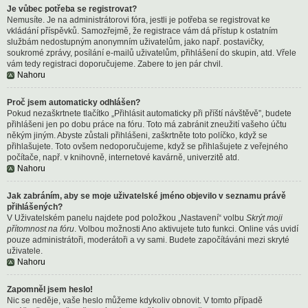
Je vůbec potřeba se registrovat?
Nemusíte. Je na administrátorovi fóra, jestli je potřeba se registrovat ke
vkládání příspěvků. Samozřejmě, že registrace vám dá přístup k ostatním
službám nedostupným anonymním uživatelům, jako např. postavičky,
soukromé zprávy, posílání e-mailů uživatelům, přihlášení do skupin, atd. Vřele
vám tedy registraci doporučujeme. Zabere to jen pár chvil.
Nahoru
Proč jsem automaticky odhlášen?
Pokud nezaškrtnete tlačítko „Přihlásit automaticky při příští návštěvě”, budete
přihlášeni jen po dobu práce na fóru. Toto má zabránit zneužití vašeho účtu
někým jiným. Abyste zůstali přihlášeni, zaškrtněte toto políčko, když se
přihlašujete. Toto ovšem nedoporučujeme, když se přihlašujete z veřejného
počítače, např. v knihovně, internetové kavárně, univerzitě atd.
Nahoru
Jak zabráním, aby se moje uživatelské jméno objevilo v seznamu právě
přihlášených?
V Uživatelském panelu najdete pod položkou „Nastavení“ volbu
Skrýt moji
přítomnost na fóru
. Volbou možnosti
Ano
aktivujete tuto funkci. Online vás uvidí
pouze administrátoři, moderátoři a vy sami. Budete započítáváni mezi skryté
uživatele.
Nahoru
Zapomněl jsem heslo!
Nic se neděje, vaše heslo můžeme kdykoliv obnovit. V tomto případě