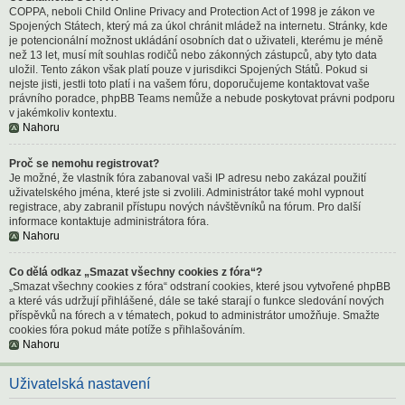
COPPA, neboli Child Online Privacy and Protection Act of 1998 je zákon ve
Spojených Státech, který má za úkol chránit mládež na internetu. Stránky, kde
je potencionální možnost ukládání osobních dat o uživateli, kterému je méně
než 13 let, musí mít souhlas rodičů nebo zákonných zástupců, aby tyto data
uložil. Tento zákon však platí pouze v jurisdikci Spojených Států. Pokud si
nejste jisti, jestli toto platí i na vašem fóru, doporučujeme kontaktovat vaše
právního poradce, phpBB Teams nemůže a nebude poskytovat právni podporu
v jakémkoliv kontextu.
Nahoru
Proč se nemohu registrovat?
Je možné, že vlastník fóra zabanoval vaši IP adresu nebo zakázal použití
uživatelského jména, které jste si zvolili. Administrátor také mohl vypnout
registrace, aby zabranil přístupu nových návštěvníků na fórum. Pro další
informace kontaktuje administrátora fóra.
Nahoru
Co dělá odkaz „Smazat všechny cookies z fóra“?
„Smazat všechny cookies z fóra“ odstraní cookies, které jsou vytvořené phpBB
a které vás udržují přihlášené, dále se také starají o funkce sledování nových
příspěvků na fórech a v tématech, pokud to administrátor umožňuje. Smažte
cookies fóra pokud máte potíže s přihlašováním.
Nahoru
Uživatelská nastavení