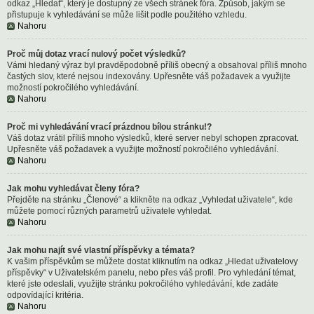
odkaz „Hledat“, který je dostupný ze všech stránek fóra. Způsob, jakým se
přistupuje k vyhledávání se může lišit podle použitého vzhledu.
Nahoru
Proč můj dotaz vrací nulový počet výsledků?
Vámi hledaný výraz byl pravděpodobně příliš obecný a obsahoval příliš mnoho
častých slov, které nejsou indexovány. Upřesněte váš požadavek a využijte
možností pokročilého vyhledávání.
Nahoru
Proč mi vyhledávání vrací prázdnou bílou stránku!?
Váš dotaz vrátil příliš mnoho výsledků, které server nebyl schopen zpracovat.
Upřesněte váš požadavek a využijte možností pokročilého vyhledávání.
Nahoru
Jak mohu vyhledávat členy fóra?
Přejděte na stránku „Členové“ a klikněte na odkaz „Vyhledat uživatele“, kde
můžete pomocí různých parametrů uživatele vyhledat.
Nahoru
Jak mohu najít své vlastní příspěvky a témata?
K vašim příspěvkům se můžete dostat kliknutím na odkaz „Hledat uživatelovy
příspěvky“ v Uživatelském panelu, nebo přes váš profil. Pro vyhledání témat,
které jste odeslali, využijte stránku pokročilého vyhledávání, kde zadáte
odpovídající kritéria.
Nahoru