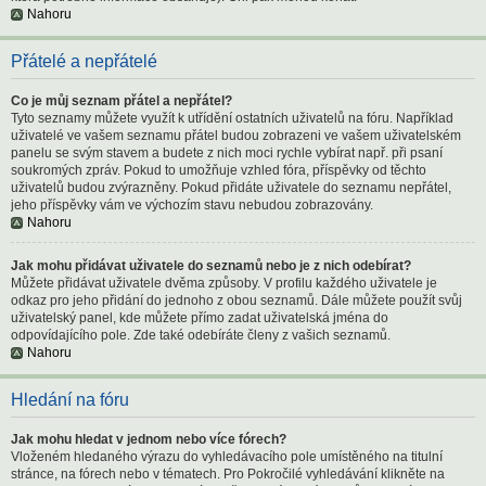
Nahoru
Přátelé a nepřátelé
Co je můj seznam přátel a nepřátel?
Tyto seznamy můžete využít k utřídění ostatních uživatelů na fóru. Například
uživatelé ve vašem seznamu přátel budou zobrazeni ve vašem uživatelském
panelu se svým stavem a budete z nich moci rychle vybírat např. při psaní
soukromých zpráv. Pokud to umožňuje vzhled fóra, příspěvky od těchto
uživatelů budou zvýrazněny. Pokud přidáte uživatele do seznamu nepřátel,
jeho příspěvky vám ve výchozím stavu nebudou zobrazovány.
Nahoru
Jak mohu přidávat uživatele do seznamů nebo je z nich odebírat?
Můžete přidávat uživatele dvěma způsoby. V profilu každého uživatele je
odkaz pro jeho přidání do jednoho z obou seznamů. Dále můžete použít svůj
uživatelský panel, kde můžete přímo zadat uživatelská jména do
odpovídajícího pole. Zde také odebíráte členy z vašich seznamů.
Nahoru
Hledání na fóru
Jak mohu hledat v jednom nebo více fórech?
Vloženém hledaného výrazu do vyhledávacího pole umístěného na titulní
stránce, na fórech nebo v tématech. Pro Pokročilé vyhledávání klikněte na