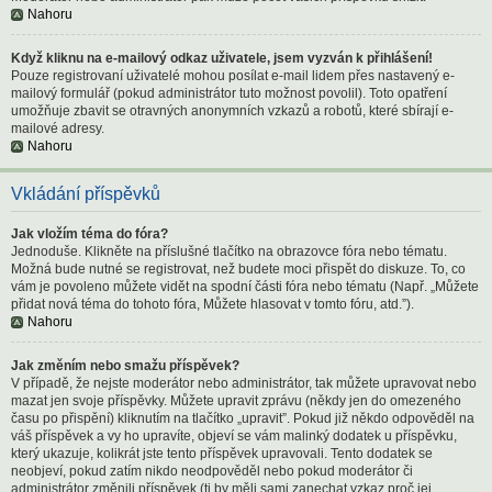
Nahoru
Když kliknu na e-mailový odkaz uživatele, jsem vyzván k přihlášení!
Pouze registrovaní uživatelé mohou posílat e-mail lidem přes nastavený e-
mailový formulář (pokud administrátor tuto možnost povolil). Toto opatření
umožňuje zbavit se otravných anonymních vzkazů a robotů, které sbírají e-
mailové adresy.
Nahoru
Vkládání příspěvků
Jak vložím téma do fóra?
Jednoduše. Klikněte na příslušné tlačítko na obrazovce fóra nebo tématu.
Možná bude nutné se registrovat, než budete moci přispět do diskuze. To, co
vám je povoleno můžete vidět na spodní části fóra nebo tématu (Např. „Můžete
přidat nová téma do tohoto fóra, Můžete hlasovat v tomto fóru, atd.”).
Nahoru
Jak změním nebo smažu příspěvek?
V případě, že nejste moderátor nebo administrátor, tak můžete upravovat nebo
mazat jen svoje příspěvky. Můžete upravit zprávu (někdy jen do omezeného
času po přispění) kliknutím na tlačítko „upravit”. Pokud již někdo odpověděl na
váš příspěvek a vy ho upravíte, objeví se vám malinký dodatek u příspěvku,
který ukazuje, kolikrát jste tento příspěvek upravovali. Tento dodatek se
neobjeví, pokud zatím nikdo neodpověděl nebo pokud moderátor či
administrátor změnili příspěvek (ti by měli sami zanechat vzkaz proč jej