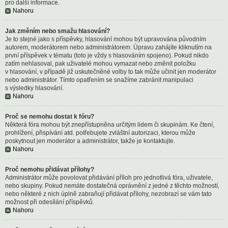
pro další informace.
Nahoru
Jak změním nebo smažu hlasování?
Je to stejné jako s příspěvky, hlasování mohou být upravována původním
autorem, moderátorem nebo administrátorem. Úpravu zahájíte kliknutím na
první příspěvek v tématu (toto je vždy s hlasováním spojeno). Pokud nikdo
zatím nehlasoval, pak uživatelé mohou vymazat nebo změnit položku
v hlasování, v případě již uskutečněné volby to tak může učinit jen moderátor
nebo administrátor. Tímto opatřením se snažíme zabránit manipulaci
s výsledky hlasování.
Nahoru
Proč se nemohu dostat k fóru?
Některá fóra mohou být znepřístupněna určitým lidem či skupinám. Ke čtení,
prohlížení, přispívání atd. potřebujete zvláštní autorizaci, kterou může
poskytnout jen moderátor a administrátor, takže je kontaktujte.
Nahoru
Proč nemohu přidávat přílohy?
Administrátor může povolovat přidávání příloh pro jednotlivá fóra, uživatele,
nebo skupiny. Pokud nemáte dostatečná oprávnění z jedné z těchto možností,
nebo některé z nich úplně zabraňují přidávat přílohy, nezobrazí se vám tato
možnost při odesílání příspěvků.
Nahoru