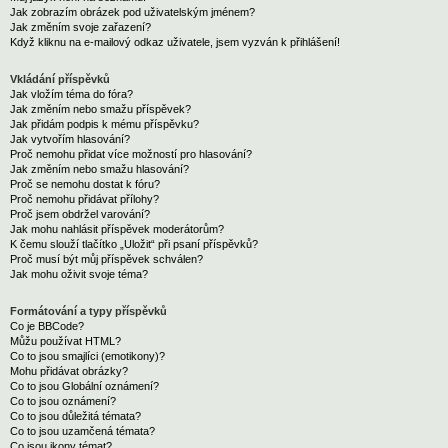
Jak zobrazím obrázek pod uživatelským jménem?
Jak změním svoje zařazení?
Když kliknu na e-mailový odkaz uživatele, jsem vyzván k přihlášení!
Vkládání příspěvků
Jak vložím téma do fóra?
Jak změním nebo smažu příspěvek?
Jak přidám podpis k mému příspěvku?
Jak vytvořím hlasování?
Proč nemohu přidat více možností pro hlasování?
Jak změním nebo smažu hlasování?
Proč se nemohu dostat k fóru?
Proč nemohu přidávat přílohy?
Proč jsem obdržel varování?
Jak mohu nahlásit příspěvek moderátorům?
K čemu slouží tlačítko „Uložit“ při psaní příspěvků?
Proč musí být můj příspěvek schválen?
Jak mohu oživit svoje téma?
Formátování a typy příspěvků
Co je BBCode?
Můžu používat HTML?
Co to jsou smajlíci (emotikony)?
Mohu přidávat obrázky?
Co to jsou Globální oznámení?
Co to jsou oznámení?
Co to jsou důležitá témata?
Co to jsou uzamčená témata?
Co jsou ikony témat?