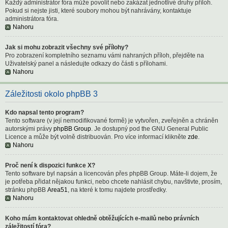
Každý administrátor fóra může povolit nebo zakázat jednotlivé druhy příloh.
Pokud si nejste jisti, které soubory mohou být nahrávány, kontaktuje
administrátora fóra.
Nahoru
Jak si mohu zobrazit všechny své přílohy?
Pro zobrazení kompletního seznamu vámi nahraných příloh, přejděte na
Uživatelský panel a následujte odkazy do části s přílohami.
Nahoru
Záležitosti okolo phpBB 3
Kdo napsal tento program?
Tento software (v její nemodifikované formě) je vytvořen, zveřejněn a chráněn
autorskými právy
phpBB Group
. Je dostupný pod the GNU General Public
Licence a může být volně distribuován. Pro více informací klikněte
zde
.
Nahoru
Proč není k dispozici funkce X?
Tento software byl napsán a licencován přes phpBB Group. Máte-li dojem, že
je potřeba přidat nějakou funkci, nebo chcete nahlásit chybu, navštivte, prosím,
stránku phpBB
Area51
, na které k tomu najdete prostředky.
Nahoru
Koho mám kontaktovat ohledně obtěžujících e-mailů nebo právních
záležitostí fóra?