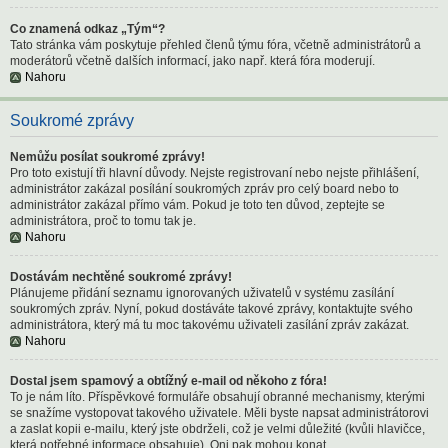
Co znamená odkaz „Tým“?
Tato stránka vám poskytuje přehled členů týmu fóra, včetně administrátorů a
moderátorů včetně dalších informací, jako např. která fóra moderují.
Nahoru
Soukromé zprávy
Nemůžu posílat soukromé zprávy!
Pro toto existují tři hlavní důvody. Nejste registrovaní nebo nejste přihlášení,
administrátor zakázal posílání soukromých zpráv pro celý board nebo to
administrátor zakázal přímo vám. Pokud je toto ten důvod, zeptejte se
administrátora, proč to tomu tak je.
Nahoru
Dostávám nechtěné soukromé zprávy!
Plánujeme přidání seznamu ignorovaných uživatelů v systému zasílání
soukromých zpráv. Nyní, pokud dostáváte takové zprávy, kontaktujte svého
administrátora, který má tu moc takovému uživateli zasílání zpráv zakázat.
Nahoru
Dostal jsem spamový a obtížný e-mail od někoho z fóra!
To je nám líto. Příspěvkové formuláře obsahují obranné mechanismy, kterými
se snažíme vystopovat takového uživatele. Měli byste napsat administrátorovi
a zaslat kopii e-mailu, který jste obdrželi, což je velmi důležité (kvůli hlavičce,
která potřebné informace obsahuje). Oni pak mohou konat.