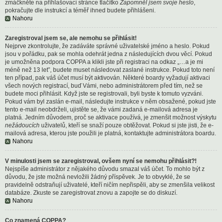
zmáčkněte na přihlašovací stránce tlačítko
Zapomněl jsem svoje heslo
,
pokračujte dle instrukcí a téměř ihned budete přihlášeni.
Nahoru
Zaregistroval jsem se, ale nemohu se přihlásit!
Nejprve zkontrolujte, že zadáváte správné uživatelské jméno a heslo. Pokud
jsou v pořádku, pak se mohla odehrát jedna z následujících dvou věcí. Pokud
je umožněna podpora COPPA a klikli jste při registraci na odkaz „…a je mi
méně než 13 let”, budete muset následovat zaslané instrukce. Pokud toto není
ten případ, pak váš účet musí být aktivován. Některé boardy vyžadují aktivaci
všech nových registrací, buď Vámi, nebo administrátorem před tím, než se
budete moci přihlásit. Když jste se registrovali, byli byste k tomuto vyzváni.
Pokud vám byl zaslán e-mail, následujte instrukce v něm obsažené, pokud jste
tento e-mail neobdrželi, ujistěte se, že vámi zadaná e-mailová adresa je
platná. Jedním důvodem, proč se aktivace používá, je zmenšit možnost výskytu
nežádoucích
uživatelů, kteří se snaží pouze obtěžovat. Pokud si jste jisti, že e-
mailová adresa, kterou jste použili je platná, kontaktujte administrátora boardu.
Nahoru
V minulosti jsem se zaregistroval, ovšem nyní se nemohu přihlásit?!
Nejspíše administrátor z nějakého důvodu smazal váš účet. To mohlo být z
důvodu, že jste možná nevložili žádný příspěvek. Je to obvyklé, že se
pravidelně odstraňují uživatelé, kteří ničím nepřispěli, aby se zmenšila velikost
databáze. Zkuste se zaregistrovat znovu a zapojte se do diskuzí.
Nahoru
Co znamená COPPA?