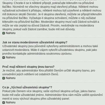
Skupiny. Chcete-li se k některé připojit, pokračujte kliknutím na příslušné
tlačítko. Nicméně ne všechny skupiny mají otevřený přístup. Některé mohou
vyžadovat schválení k přístupu, některé mohou být uzavřené a některé mohou
mít dokonce skryté členství. Je-li skupina otevřená, můžete se připojit kliknutím
na příslušné tlačítko. Vyžaduje-li skupina schválení, můžete o něj zažádat
kliknutím na příslušné tlačítko. Moderátor skupiny musí vaši žádost schválit a
může se vás zeptat na důvod žádosti. Prosím, nedotírejte na moderátora
skupiny, pokud vaši žádost zamítne; bude mít své důvody.
Nahoru
Jak se stanu moderátorem uživatelské skupiny?
Uživatelské skupiny jsou původně vytvořeny administrátorem a mohou také
ustanovit moderátora. Máte-li zájem vytvořit uživatelskou skupinu, pak jako
prvního kontaktujte administrátora soukromou zprávou.
Nahoru
Proč mají některé skupiny jinou barvu?
Je možné, aby administrátor fóra přidělil členům určité skupiny barvu, pro
usnadnění jejich odlišení od ostatních členů.
Nahoru
Co je „Výchozí uživatelská skupina“?
Pokud jste členem více skupiny, vaše výchozí skupina určuje, jakou barvu
bude mít vaše uživatelské jméno. Administrátor fóra vám může udělit oprávnění
menit si svou výchozí skupinu přes uživatelský panel.
Nahoru