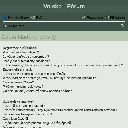
Vojsko - Fórum
Rychlé odkazy
FAQ
Registrovat
Přihlásit se
Obsah fóra
led
Často kladené otázky
at
Registrace a přihlášení
Proč se nemohu přihlásit?
Je vůbec potřeba se registrovat?
Proč jsem automaticky odhlášen?
Jak zabráním, aby se moje uživatelské jméno objevilo v seznamu právě přihlášených?
Zapomněl jsem heslo!
Zaregistroval jsem se, ale nemohu se přihlásit!
V minulosti jsem se zaregistroval, ovšem nyní se nemohu přihlásit?!
Co znamená COPPA?
Proč se nemohu registrovat?
Co dělá odkaz „Smazat všechny cookies z fóra“?
Uživatelská nastavení
Jak změním svoje nastavení?
Jak můžu zabránit tomu, aby bylo moje uživatelské jméno zobrazeno na seznamu
uživatelů nacházejících se na fóru?
Časy jsou špatně!
Změnil jsem časové pásmo, ale je to stále špatně!
Můj jazyk není na seznamu!