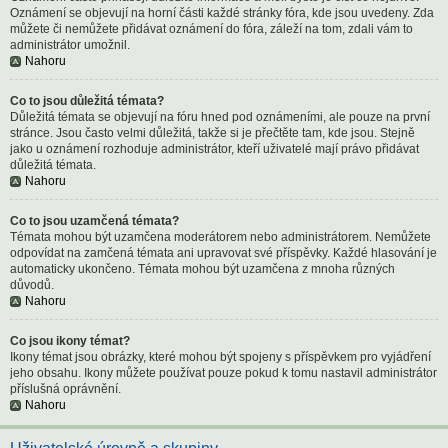
Oznámení se objevují na horní části každé stránky fóra, kde jsou uvedeny. Zda
můžete či nemůžete přidávat oznámení do fóra, záleží na tom, zdali vám to
administrátor umožnil.
Nahoru
Co to jsou důležitá témata?
Důležitá témata se objevují na fóru hned pod oznámeními, ale pouze na první
stránce. Jsou často velmi důležitá, takže si je přečtěte tam, kde jsou. Stejně
jako u oznámení rozhoduje administrátor, kteří uživatelé mají právo přidávat
důležitá témata.
Nahoru
Co to jsou uzamčená témata?
Témata mohou být uzamčena moderátorem nebo administrátorem. Nemůžete
odpovídat na zamčená témata ani upravovat své příspěvky. Každé hlasování je
automaticky ukončeno. Témata mohou být uzamčena z mnoha různých
důvodů.
Nahoru
Co jsou ikony témat?
Ikony témat jsou obrázky, které mohou být spojeny s příspěvkem pro vyjádření
jeho obsahu. Ikony můžete používat pouze pokud k tomu nastavil administrátor
příslušná oprávnění.
Nahoru