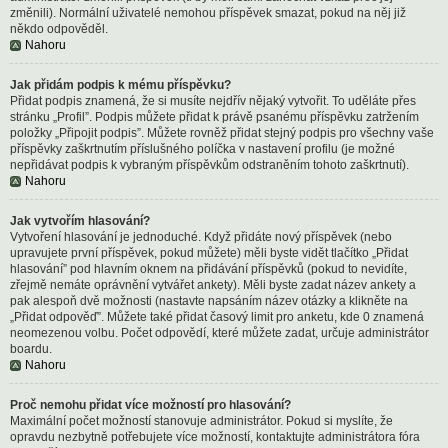
změnili). Normální uživatelé nemohou příspěvek smazat, pokud na něj již
někdo odpověděl.
Nahoru
Jak přidám podpis k mému příspěvku?
Přidat podpis znamená, že si musíte nejdřív nějaký vytvořit. To uděláte přes
stránku „Profil”. Podpis můžete přidat k právě psanému příspěvku zatržením
položky „Připojit podpis”. Můžete rovněž přidat stejný podpis pro všechny vaše
příspěvky zaškrtnutím příslušného políčka v nastavení profilu (je možné
nepřidávat podpis k vybraným příspěvkům odstraněním tohoto zaškrtnutí).
Nahoru
Jak vytvořím hlasování?
Vytvoření hlasování je jednoduché. Když přidáte nový příspěvek (nebo
upravujete první příspěvek, pokud můžete) měli byste vidět tlačítko „Přidat
hlasování” pod hlavním oknem na přidávání příspěvků (pokud to nevidíte,
zřejmě nemáte oprávnění vytvářet ankety). Měli byste zadat název ankety a
pak alespoň dvě možnosti (nastavte napsáním název otázky a klikněte na
„Přidat odpověď”. Můžete také přidat časový limit pro anketu, kde 0 znamená
neomezenou volbu. Počet odpovědí, které můžete zadat, určuje administrátor
boardu.
Nahoru
Proč nemohu přidat více možností pro hlasování?
Maximální počet možností stanovuje administrátor. Pokud si myslíte, že
opravdu nezbytně potřebujete více možností, kontaktujte administrátora fóra