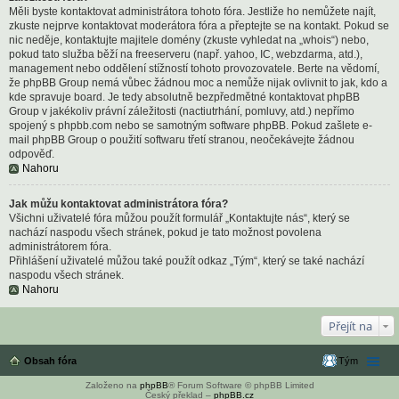
Měli byste kontaktovat administrátora tohoto fóra. Jestliže ho nemůžete najít,
zkuste nejprve kontaktovat moderátora fóra a přeptejte se na kontakt. Pokud se
nic neděje, kontaktujte majitele domény (zkuste vyhledat na „whois“) nebo,
pokud tato služba běží na freeserveru (např. yahoo, IC, webzdarma, atd.),
management nebo oddělení stížností tohoto provozovatele. Berte na vědomí,
že phpBB Group nemá vůbec žádnou moc a nemůže nijak ovlivnit to jak, kdo a
kde spravuje board. Je tedy absolutně bezpředmětné kontaktovat phpBB
Group v jakékoliv právní záležitosti (nactiutrhání, pomluvy, atd.) nepřímo
spojený s phpbb.com nebo se samotným software phpBB. Pokud zašlete e-
mail phpBB Group o použití softwaru třetí stranou, neočekávejte žádnou
odpověď.
Nahoru
Jak můžu kontaktovat administrátora fóra?
Všichni uživatelé fóra můžou použít formulář „Kontaktujte nás“, který se
nachází naspodu všech stránek, pokud je tato možnost povolena
administrátorem fóra.
Přihlášení uživatelé můžou také použít odkaz „Tým“, který se také nachází
naspodu všech stránek.
Nahoru
Přejít na
Obsah fóra
Tým
Založeno na
phpBB
® Forum Software © phpBB Limited
Český překlad –
phpBB.cz