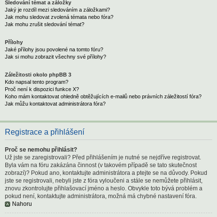
Sledování témat a záložky
Jaký je rozdíl mezi sledováním a záložkami?
Jak mohu sledovat zvolená témata nebo fóra?
Jak mohu zrušit sledování témat?
Přílohy
Jaké přílohy jsou povolené na tomto fóru?
Jak si mohu zobrazit všechny své přílohy?
Záležitosti okolo phpBB 3
Kdo napsal tento program?
Proč není k dispozici funkce X?
Koho mám kontaktovat ohledně obtěžujících e-mailů nebo právních záležitostí fóra?
Jak můžu kontaktovat administrátora fóra?
Registrace a přihlášení
Proč se nemohu přihlásit?
Už jste se zaregistrovali? Před přihlášením je nutné se nejdříve registrovat.
Byla vám na fóru zakázána činnost (v takovém případě se tato skutečnost
zobrazí)? Pokud ano, kontaktujte administrátora a ptejte se na důvody. Pokud
jste se registrovali, nebyli jste z fóra vyloučeni a stále se nemůžete přihlásit,
znovu zkontrolujte přihlašovací jméno a heslo. Obvykle toto bývá problém a
pokud není, kontaktujte administrátora, možná má chybné nastavení fóra.
Nahoru