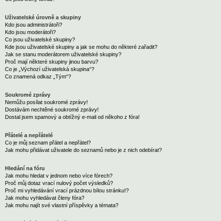
Uživatelské úrovně a skupiny
Kdo jsou administrátoři?
Kdo jsou moderátoři?
Co jsou uživatelské skupiny?
Kde jsou uživatelské skupiny a jak se mohu do některé zařadit?
Jak se stanu moderátorem uživatelské skupiny?
Proč mají některé skupiny jinou barvu?
Co je „Výchozí uživatelská skupina“?
Co znamená odkaz „Tým“?
Soukromé zprávy
Nemůžu posílat soukromé zprávy!
Dostávám nechtěné soukromé zprávy!
Dostal jsem spamový a obtížný e-mail od někoho z fóra!
Přátelé a nepřátelé
Co je můj seznam přátel a nepřátel?
Jak mohu přidávat uživatele do seznamů nebo je z nich odebírat?
Hledání na fóru
Jak mohu hledat v jednom nebo více fórech?
Proč můj dotaz vrací nulový počet výsledků?
Proč mi vyhledávání vrací prázdnou bílou stránku!?
Jak mohu vyhledávat členy fóra?
Jak mohu najít své vlastní příspěvky a témata?