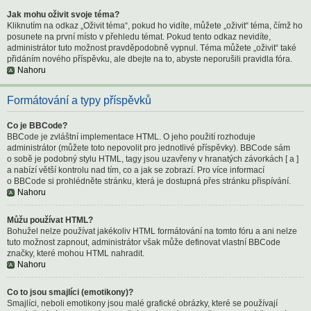
Jak mohu oživit svoje téma?
Kliknutím na odkaz „Oživit téma“, pokud ho vidíte, můžete „oživit“ téma, čímž ho
posunete na první místo v přehledu témat. Pokud tento odkaz nevidíte,
administrátor tuto možnost pravděpodobně vypnul. Téma můžete „oživit“ také
přidáním nového příspěvku, ale dbejte na to, abyste neporušili pravidla fóra.
Nahoru
Formátování a typy příspěvků
Co je BBCode?
BBCode je zvláštní implementace HTML. O jeho použití rozhoduje
administrátor (můžete toto nepovolit pro jednotlivé příspěvky). BBCode sám
o sobě je podobný stylu HTML, tagy jsou uzavřeny v hranatých závorkách [ a ]
a nabízí větší kontrolu nad tím, co a jak se zobrazí. Pro více informací
o BBCode si prohlédněte stránku, která je dostupná přes stránku přispívání.
Nahoru
Můžu používat HTML?
Bohužel nelze používat jakékoliv HTML formátování na tomto fóru a ani nelze
tuto možnost zapnout, administrátor však může definovat vlastní BBCode
značky, které mohou HTML nahradit.
Nahoru
Co to jsou smajlíci (emotikony)?
Smajlíci, neboli emotikony jsou malé grafické obrázky, které se používají