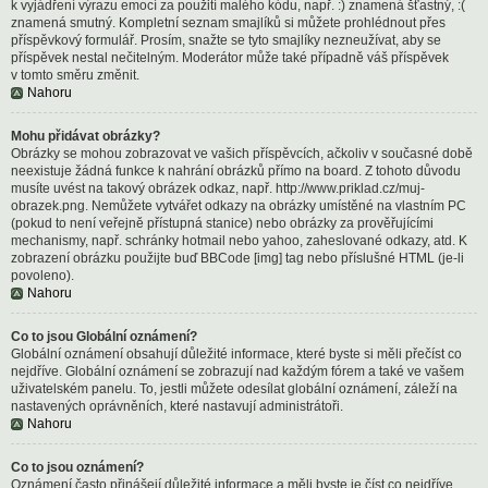
k vyjádření výrazu emocí za použití malého kódu, např. :) znamená šťastný, :(
znamená smutný. Kompletní seznam smajlíků si můžete prohlédnout přes
příspěvkový formulář. Prosím, snažte se tyto smajlíky nezneužívat, aby se
příspěvek nestal nečitelným. Moderátor může také případně váš příspěvek
v tomto směru změnit.
Nahoru
Mohu přidávat obrázky?
Obrázky se mohou zobrazovat ve vašich příspěvcích, ačkoliv v současné době
neexistuje žádná funkce k nahrání obrázků přímo na board. Z tohoto důvodu
musíte uvést na takový obrázek odkaz, např. http://www.priklad.cz/muj-
obrazek.png. Nemůžete vytvářet odkazy na obrázky umístěné na vlastním PC
(pokud to není veřejně přístupná stanice) nebo obrázky za prověřujícími
mechanismy, např. schránky hotmail nebo yahoo, zaheslované odkazy, atd. K
zobrazení obrázku použijte buď BBCode [img] tag nebo příslušné HTML (je-li
povoleno).
Nahoru
Co to jsou Globální oznámení?
Globální oznámení obsahují důležité informace, které byste si měli přečíst co
nejdříve. Globální oznámení se zobrazují nad každým fórem a také ve vašem
uživatelském panelu. To, jestli můžete odesílat globální oznámení, záleží na
nastavených oprávněních, které nastavují administrátoři.
Nahoru
Co to jsou oznámení?
Oznámení často přinášejí důležité informace a měli byste je číst co nejdříve.