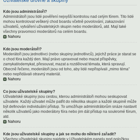
Uživatelské úrovně a skupiny
Kdo jsou administrátoři?
Administrátoři jsou lidé pověření nejvyšší kontrolou nad celým fórem. Tito lidé
mohou kontrolovat veškerý chod boardu včetně povolování, zakazování
uživatelů, vytváření uživatelských skupin nebo moderátorů, atd. Mají také
všechny pravomoci moderátorů na celém boardu.
Nahoru
Kdo jsou moderátoři?
Moderátoři jsou jednotlivci (nebo skupiny jednotlivců), jejichž práce je starat se
o chod fóra každý den. Mají právo upravovat nebo mazat příspěvky,
zamykat/odemykat, přesouvat, mazat a rozdělovat témata, která spravují.
Obecně řečeno, moderátoři jsou od toho, aby lidé nepřispívali „mimo téma”
nebo nepřidávali otravný materiál.
Nahoru
Co jsou uživatelské skupiny?
Uživatelské skupiny jsou cestou, kterou administrátoři mohou seskupovat
uživatele. Každý uživatel může patřit do několika skupin a každé skupině může
být definován individuální přístup. To umožňuje administrátorům snáze nastavit
několik uživatelů jako moderátory fóra nebo jim dát přístup na soukromé fórum,
atd.
Nahoru
Kde jsou uživatelské skupiny a jak se mohu do některé zařadit?
Všechny uživatelské skupiny najdete v Uživatelském panelu pod položkou