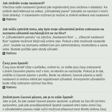
Jak změním svoje nastavení?
Všechna vaše nastavení (pokud jste registrováni) jsou uložena v databázi. Ke
změně stačí kliknout na odkaz „Uživatelský panel” (obvykle se nachází v horní
části stránky). V následném rozhraní je možné si změnit veškerá svá nastavení.
Nahoru
Jak můžu zabránit tomu, aby bylo moje uživatelské jméno zobrazeno na
seznamu uživatelů nacházejících se na fóru?
V „Uživatelském panelu“ na záložce „Nastavení fóra“ → „Obecné nastavení
fóra“ najdete možnost
Skrýt můj online stav
. Pokud u této možnosti nastavíte
„Ano“, budete na seznamu viditelní jen pro administrátory, moderátory a sama
sebe. Budete počítán jako skrytý uživatel.
Nahoru
Časy jsou špatně!
Časy jsou téměř vždy v pořádku, ovšem to, co vidíte jsou časy zobrazené
v jiném časovém pásmu než v tom, ve kterém se nacházíte. Pokud je to tak,
změňte si časové pásmo v profilu. Berte na vědomí, časové pásma a další
nastavení si mohou měnit jen registrovaní uživatelé. Anonymním uživatelům
bude vždy zobrazen výchozí čas fóra.
Nahoru
Změnil jsem časové pásmo, ale je to stále špatně!
Jste si jisti, že jste zadali časové pásmo správně, a přesto se čas liší od toho
správného, pak jste pravděpodobně špatně nastavili letní nebo zimní čas,
v uživatelském panelu máte ruční možnost přepnout mezi těmito dvěma časy.