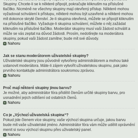
Skupiny. Chcete-li se k některé připojit, pokračujte kliknutím na příslušné
tlačítko. Nicméně ne všechny skupiny mají otevřený přístup. Některé mohou
vyžadovat schválení k přístupu, některé mohou být uzavřené a některé mohou
mít dokonce skryté členství. Je-li skupina otevřená, můžete se připojit kliknutím
na příslušné tlačítko. Vyžaduje-li skupina schválení, můžete o něj zažádat
kliknutím na příslušné tlačítko. Moderátor skupiny musí vaši žádost schválit a
může se vás zeptat na důvod žádosti. Prosím, nedotírejte na moderátora
skupiny, pokud vaši žádost zamítne; bude mít své důvody.
Nahoru
Jak se stanu moderátorem uživatelské skupiny?
Uživatelské skupiny jsou původně vytvořeny administrátorem a mohou také
ustanovit moderátora. Máte-li zájem vytvořit uživatelskou skupinu, pak jako
prvního kontaktujte administrátora soukromou zprávou.
Nahoru
Proč mají některé skupiny jinou barvu?
Je možné, aby administrátor fóra přidělil členům určité skupiny barvu, pro
usnadnění jejich odlišení od ostatních členů.
Nahoru
Co je „Výchozí uživatelská skupina“?
Pokud jste členem více skupiny, vaše výchozí skupina určuje, jakou barvu
bude mít vaše uživatelské jméno. Administrátor fóra vám může udělit oprávnění
menit si svou výchozí skupinu přes uživatelský panel.
Nahoru