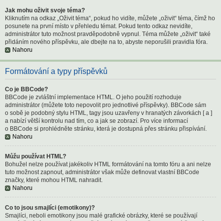
Jak mohu oživit svoje téma?
Kliknutím na odkaz „Oživit téma“, pokud ho vidíte, můžete „oživit“ téma, čímž ho
posunete na první místo v přehledu témat. Pokud tento odkaz nevidíte,
administrátor tuto možnost pravděpodobně vypnul. Téma můžete „oživit“ také
přidáním nového příspěvku, ale dbejte na to, abyste neporušili pravidla fóra.
Nahoru
Formátování a typy příspěvků
Co je BBCode?
BBCode je zvláštní implementace HTML. O jeho použití rozhoduje
administrátor (můžete toto nepovolit pro jednotlivé příspěvky). BBCode sám
o sobě je podobný stylu HTML, tagy jsou uzavřeny v hranatých závorkách [ a ]
a nabízí větší kontrolu nad tím, co a jak se zobrazí. Pro více informací
o BBCode si prohlédněte stránku, která je dostupná přes stránku přispívání.
Nahoru
Můžu používat HTML?
Bohužel nelze používat jakékoliv HTML formátování na tomto fóru a ani nelze
tuto možnost zapnout, administrátor však může definovat vlastní BBCode
značky, které mohou HTML nahradit.
Nahoru
Co to jsou smajlíci (emotikony)?
Smajlíci, neboli emotikony jsou malé grafické obrázky, které se používají