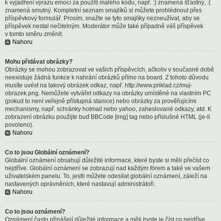
k vyjádření výrazu emocí za použití malého kódu, např. :) znamená šťastný, :(
znamená smutný. Kompletní seznam smajlíků si můžete prohlédnout přes
příspěvkový formulář. Prosím, snažte se tyto smajlíky nezneužívat, aby se
příspěvek nestal nečitelným. Moderátor může také případně váš příspěvek
v tomto směru změnit.
Nahoru
Mohu přidávat obrázky?
Obrázky se mohou zobrazovat ve vašich příspěvcích, ačkoliv v současné době
neexistuje žádná funkce k nahrání obrázků přímo na board. Z tohoto důvodu
musíte uvést na takový obrázek odkaz, např. http://www.priklad.cz/muj-
obrazek.png. Nemůžete vytvářet odkazy na obrázky umístěné na vlastním PC
(pokud to není veřejně přístupná stanice) nebo obrázky za prověřujícími
mechanismy, např. schránky hotmail nebo yahoo, zaheslované odkazy, atd. K
zobrazení obrázku použijte buď BBCode [img] tag nebo příslušné HTML (je-li
povoleno).
Nahoru
Co to jsou Globální oznámení?
Globální oznámení obsahují důležité informace, které byste si měli přečíst co
nejdříve. Globální oznámení se zobrazují nad každým fórem a také ve vašem
uživatelském panelu. To, jestli můžete odesílat globální oznámení, záleží na
nastavených oprávněních, které nastavují administrátoři.
Nahoru
Co to jsou oznámení?
Oznámení často přinášejí důležité informace a měli byste je číst co nejdříve.