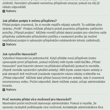
změnili). Normální uživatelé nemohou příspěvek smazat, pokud na něj již
někdo odpověděl.
Nahoru
Jak přidám podpis k mému příspěvku?
Přidat podpis znamená, že si musíte nejdřív nějaký vytvořit. To uděláte přes
stránku „Profil”. Podpis můžete přidat k právě psanému příspěvku zatržením
položky „Připojit podpis”. Můžete rovněž přidat stejný podpis pro všechny vaše
příspěvky zaškrtnutím příslušného políčka v nastavení profilu (je možné
nepřidávat podpis k vybraným příspěvkům odstraněním tohoto zaškrtnutí).
Nahoru
Jak vytvořím hlasování?
Vytvoření hlasování je jednoduché. Když přidáte nový příspěvek (nebo
upravujete první příspěvek, pokud můžete) měli byste vidět tlačítko „Přidat
hlasování” pod hlavním oknem na přidávání příspěvků (pokud to nevidíte,
zřejmě nemáte oprávnění vytvářet ankety). Měli byste zadat název ankety a
pak alespoň dvě možnosti (nastavte napsáním název otázky a klikněte na
„Přidat odpověď”. Můžete také přidat časový limit pro anketu, kde 0 znamená
neomezenou volbu. Počet odpovědí, které můžete zadat, určuje administrátor
boardu.
Nahoru
Proč nemohu přidat více možností pro hlasování?
Maximální počet možností stanovuje administrátor. Pokud si myslíte, že
opravdu nezbytně potřebujete více možností, kontaktujte administrátora fóra