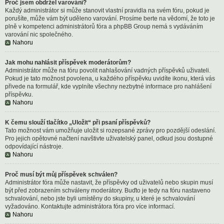
Proč jsem obdržel varování?
Každý administrátor si může stanovit vlastní pravidla na svém fóru, pokud je
porušíte, může vám být uděleno varování. Prosíme berte na vědomí, že toto je
plně v kompetenci administrátorů fóra a phpBB Group nemá s vydáváním
varování nic společného.
Nahoru
Jak mohu nahlásit příspěvek moderátorům?
Administrátor může na fóru povolit nahlašování vadných příspěvků uživateli.
Pokud je tato možnost povolena, u každého příspěvku uvidíte ikonu, která vás
přivede na formulář, kde vyplníte všechny nezbytné informace pro nahlášení
příspěvku.
Nahoru
K čemu slouží tlačítko „Uložit“ při psaní příspěvků?
Tato možnost vám umožňuje uložit si rozepsané zprávy pro pozdější odeslání.
Pro jejich opětovné načtení navštivte uživatelský panel, odkud jsou dostupné
odpovídající nástroje.
Nahoru
Proč musí být můj příspěvek schválen?
Administrátor fóra může nastavit, že příspěvky od uživatelů nebo skupin musí
být před zobrazením schváleny moderátory. Buďto je tedy na fóru nastaveno
schvalování, nebo jste byli umístěny do skupiny, u které je schvalování
vyžadováno. Kontaktujte administrátora fóra pro více informací.
Nahoru