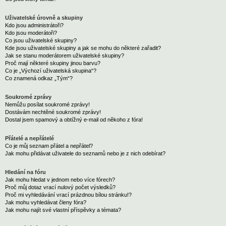
Uživatelské úrovně a skupiny
Kdo jsou administrátoři?
Kdo jsou moderátoři?
Co jsou uživatelské skupiny?
Kde jsou uživatelské skupiny a jak se mohu do některé zařadit?
Jak se stanu moderátorem uživatelské skupiny?
Proč mají některé skupiny jinou barvu?
Co je „Výchozí uživatelská skupina“?
Co znamená odkaz „Tým“?
Soukromé zprávy
Nemůžu posílat soukromé zprávy!
Dostávám nechtěné soukromé zprávy!
Dostal jsem spamový a obtížný e-mail od někoho z fóra!
Přátelé a nepřátelé
Co je můj seznam přátel a nepřátel?
Jak mohu přidávat uživatele do seznamů nebo je z nich odebírat?
Hledání na fóru
Jak mohu hledat v jednom nebo více fórech?
Proč můj dotaz vrací nulový počet výsledků?
Proč mi vyhledávání vrací prázdnou bílou stránku!?
Jak mohu vyhledávat členy fóra?
Jak mohu najít své vlastní příspěvky a témata?