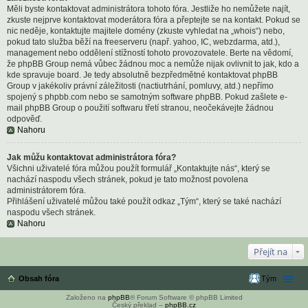
Měli byste kontaktovat administrátora tohoto fóra. Jestliže ho nemůžete najít,
zkuste nejprve kontaktovat moderátora fóra a přeptejte se na kontakt. Pokud se
nic neděje, kontaktujte majitele domény (zkuste vyhledat na „whois“) nebo,
pokud tato služba běží na freeserveru (např. yahoo, IC, webzdarma, atd.),
management nebo oddělení stížností tohoto provozovatele. Berte na vědomí,
že phpBB Group nemá vůbec žádnou moc a nemůže nijak ovlivnit to jak, kdo a
kde spravuje board. Je tedy absolutně bezpředmětné kontaktovat phpBB
Group v jakékoliv právní záležitosti (nactiutrhání, pomluvy, atd.) nepřímo
spojený s phpbb.com nebo se samotným software phpBB. Pokud zašlete e-
mail phpBB Group o použití softwaru třetí stranou, neočekávejte žádnou
odpověď.
Nahoru
Jak můžu kontaktovat administrátora fóra?
Všichni uživatelé fóra můžou použít formulář „Kontaktujte nás“, který se
nachází naspodu všech stránek, pokud je tato možnost povolena
administrátorem fóra.
Přihlášení uživatelé můžou také použít odkaz „Tým“, který se také nachází
naspodu všech stránek.
Nahoru
Přejít na
Obsah fóra
Tým
Založeno na
phpBB
® Forum Software © phpBB Limited
Český překlad –
phpBB.cz