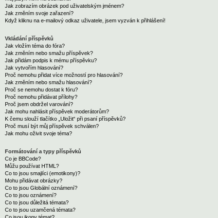
Jak zobrazím obrázek pod uživatelským jménem?
Jak změním svoje zařazení?
Když kliknu na e-mailový odkaz uživatele, jsem vyzván k přihlášení!
Vkládání příspěvků
Jak vložím téma do fóra?
Jak změním nebo smažu příspěvek?
Jak přidám podpis k mému příspěvku?
Jak vytvořím hlasování?
Proč nemohu přidat více možností pro hlasování?
Jak změním nebo smažu hlasování?
Proč se nemohu dostat k fóru?
Proč nemohu přidávat přílohy?
Proč jsem obdržel varování?
Jak mohu nahlásit příspěvek moderátorům?
K čemu slouží tlačítko „Uložit“ při psaní příspěvků?
Proč musí být můj příspěvek schválen?
Jak mohu oživit svoje téma?
Formátování a typy příspěvků
Co je BBCode?
Můžu používat HTML?
Co to jsou smajlíci (emotikony)?
Mohu přidávat obrázky?
Co to jsou Globální oznámení?
Co to jsou oznámení?
Co to jsou důležitá témata?
Co to jsou uzamčená témata?
Co jsou ikony témat?