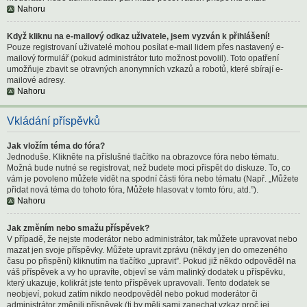
Nahoru
Když kliknu na e-mailový odkaz uživatele, jsem vyzván k přihlášení!
Pouze registrovaní uživatelé mohou posílat e-mail lidem přes nastavený e-
mailový formulář (pokud administrátor tuto možnost povolil). Toto opatření
umožňuje zbavit se otravných anonymních vzkazů a robotů, které sbírají e-
mailové adresy.
Nahoru
Vkládání příspěvků
Jak vložím téma do fóra?
Jednoduše. Klikněte na příslušné tlačítko na obrazovce fóra nebo tématu.
Možná bude nutné se registrovat, než budete moci přispět do diskuze. To, co
vám je povoleno můžete vidět na spodní části fóra nebo tématu (Např. „Můžete
přidat nová téma do tohoto fóra, Můžete hlasovat v tomto fóru, atd.”).
Nahoru
Jak změním nebo smažu příspěvek?
V případě, že nejste moderátor nebo administrátor, tak můžete upravovat nebo
mazat jen svoje příspěvky. Můžete upravit zprávu (někdy jen do omezeného
času po přispění) kliknutím na tlačítko „upravit”. Pokud již někdo odpověděl na
váš příspěvek a vy ho upravíte, objeví se vám malinký dodatek u příspěvku,
který ukazuje, kolikrát jste tento příspěvek upravovali. Tento dodatek se
neobjeví, pokud zatím nikdo neodpověděl nebo pokud moderátor či
administrátor změnili příspěvek (ti by měli sami zanechat vzkaz proč jej