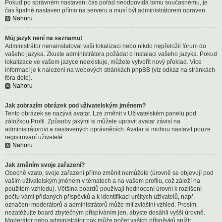
Pokud po správném nastavení čas pořád neodpovídá tomu současnému, je
čas špatně nastaven přímo na serveru a musí být administrátorem opraven.
Nahoru
Můj jazyk není na seznamu!
Administrátor nenainstaloval vaši lokalizaci nebo nikdo nepřeložil fórum do
vašeho jazyka. Zkuste administrátora požádat o instalaci vašeho jazyka. Pokud
lokalizace ve vašem jazyce neexistuje, můžete vytvořit nový překlad. Více
informací je k nalezení na webových stránkách phpBB (viz odkaz na stránkách
fóra dole).
Nahoru
Jak zobrazím obrázek pod uživatelským jménem?
Tento obrázek se nazývá avatar. Lze změnit v Uživatelském panelu pod
záložkou Profil. Způsoby jakými si můžete upravit avatar závisí na
administrátorovi a nastavených oprávněních. Avatar si mohou nastavit pouze
registrovaní uživatelé.
Nahoru
Jak změním svoje zařazení?
Obecně vzato, svoje zařazení přímo změnit nemůžete (úrovně se objevují pod
vaším uživatelským jménem v tématech a na vašem profilu, což záleží na
použitém vzhledu). Většina boardů používají hodnocení úrovní k rozlišení
počtu vámi přidaných příspěvků a k identifikaci určitých uživatelů, např.
označení moderátorů a administrátorů může mít zvláštní vzhled. Prosím,
nezatěžujte board zbytečným přispíváním jen, abyste dosáhli vyšší úrovně.
Moderátor nebo administrátor pak může počet vašich příspěvků snížit.