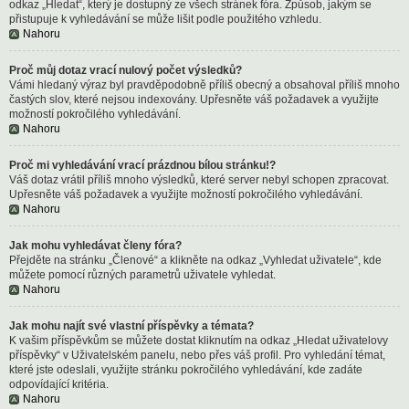
odkaz „Hledat“, který je dostupný ze všech stránek fóra. Způsob, jakým se
přistupuje k vyhledávání se může lišit podle použitého vzhledu.
Nahoru
Proč můj dotaz vrací nulový počet výsledků?
Vámi hledaný výraz byl pravděpodobně příliš obecný a obsahoval příliš mnoho
častých slov, které nejsou indexovány. Upřesněte váš požadavek a využijte
možností pokročilého vyhledávání.
Nahoru
Proč mi vyhledávání vrací prázdnou bílou stránku!?
Váš dotaz vrátil příliš mnoho výsledků, které server nebyl schopen zpracovat.
Upřesněte váš požadavek a využijte možností pokročilého vyhledávání.
Nahoru
Jak mohu vyhledávat členy fóra?
Přejděte na stránku „Členové“ a klikněte na odkaz „Vyhledat uživatele“, kde
můžete pomocí různých parametrů uživatele vyhledat.
Nahoru
Jak mohu najít své vlastní příspěvky a témata?
K vašim příspěvkům se můžete dostat kliknutím na odkaz „Hledat uživatelovy
příspěvky“ v Uživatelském panelu, nebo přes váš profil. Pro vyhledání témat,
které jste odeslali, využijte stránku pokročilého vyhledávání, kde zadáte
odpovídající kritéria.
Nahoru