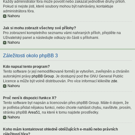
Každý administrátor fóra může povolit nebo zakázat jednotlivé druhy příloh.
Pokud si nejste jisti, které soubory mohou být nahrávány, kontaktuje
administrátora fóra.
Nahoru
Jak si mohu zobrazit všechny své přílohy?
Pro zobrazení kompletního seznamu vámi nahraných příloh, přejděte na
Uživatelský panel a následujte odkazy do části s přílohami.
Nahoru
Záležitosti okolo phpBB 3
Kdo napsal tento program?
Tento software (v její nemodifikované formě) je vytvořen, zveřejněn a chráněn
autorskými právy
phpBB Group
. Je dostupný pod the GNU General Public
Licence a může být volně distribuován. Pro více informací klikněte
zde
.
Nahoru
Proč není k dispozici funkce X?
Tento software byl napsán a licencován přes phpBB Group. Máte-li dojem, že
je potřeba přidat nějakou funkci, nebo chcete nahlásit chybu, navštivte, prosím,
stránku phpBB
Area51
, na které k tomu najdete prostředky.
Nahoru
Koho mám kontaktovat ohledně obtěžujících e-mailů nebo právních
záležitostí fóra?