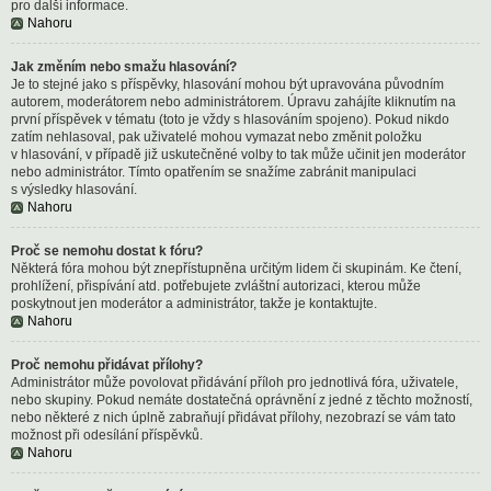
pro další informace.
Nahoru
Jak změním nebo smažu hlasování?
Je to stejné jako s příspěvky, hlasování mohou být upravována původním
autorem, moderátorem nebo administrátorem. Úpravu zahájíte kliknutím na
první příspěvek v tématu (toto je vždy s hlasováním spojeno). Pokud nikdo
zatím nehlasoval, pak uživatelé mohou vymazat nebo změnit položku
v hlasování, v případě již uskutečněné volby to tak může učinit jen moderátor
nebo administrátor. Tímto opatřením se snažíme zabránit manipulaci
s výsledky hlasování.
Nahoru
Proč se nemohu dostat k fóru?
Některá fóra mohou být znepřístupněna určitým lidem či skupinám. Ke čtení,
prohlížení, přispívání atd. potřebujete zvláštní autorizaci, kterou může
poskytnout jen moderátor a administrátor, takže je kontaktujte.
Nahoru
Proč nemohu přidávat přílohy?
Administrátor může povolovat přidávání příloh pro jednotlivá fóra, uživatele,
nebo skupiny. Pokud nemáte dostatečná oprávnění z jedné z těchto možností,
nebo některé z nich úplně zabraňují přidávat přílohy, nezobrazí se vám tato
možnost při odesílání příspěvků.
Nahoru