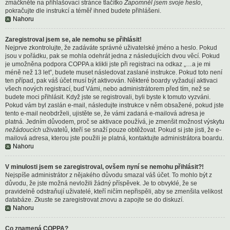
zmáčkněte na přihlašovací stránce tlačítko
Zapomněl jsem svoje heslo
,
pokračujte dle instrukcí a téměř ihned budete přihlášeni.
Nahoru
Zaregistroval jsem se, ale nemohu se přihlásit!
Nejprve zkontrolujte, že zadáváte správné uživatelské jméno a heslo. Pokud
jsou v pořádku, pak se mohla odehrát jedna z následujících dvou věcí. Pokud
je umožněna podpora COPPA a klikli jste při registraci na odkaz „…a je mi
méně než 13 let”, budete muset následovat zaslané instrukce. Pokud toto není
ten případ, pak váš účet musí být aktivován. Některé boardy vyžadují aktivaci
všech nových registrací, buď Vámi, nebo administrátorem před tím, než se
budete moci přihlásit. Když jste se registrovali, byli byste k tomuto vyzváni.
Pokud vám byl zaslán e-mail, následujte instrukce v něm obsažené, pokud jste
tento e-mail neobdrželi, ujistěte se, že vámi zadaná e-mailová adresa je
platná. Jedním důvodem, proč se aktivace používá, je zmenšit možnost výskytu
nežádoucích
uživatelů, kteří se snaží pouze obtěžovat. Pokud si jste jisti, že e-
mailová adresa, kterou jste použili je platná, kontaktujte administrátora boardu.
Nahoru
V minulosti jsem se zaregistroval, ovšem nyní se nemohu přihlásit?!
Nejspíše administrátor z nějakého důvodu smazal váš účet. To mohlo být z
důvodu, že jste možná nevložili žádný příspěvek. Je to obvyklé, že se
pravidelně odstraňují uživatelé, kteří ničím nepřispěli, aby se zmenšila velikost
databáze. Zkuste se zaregistrovat znovu a zapojte se do diskuzí.
Nahoru
Co znamená COPPA?