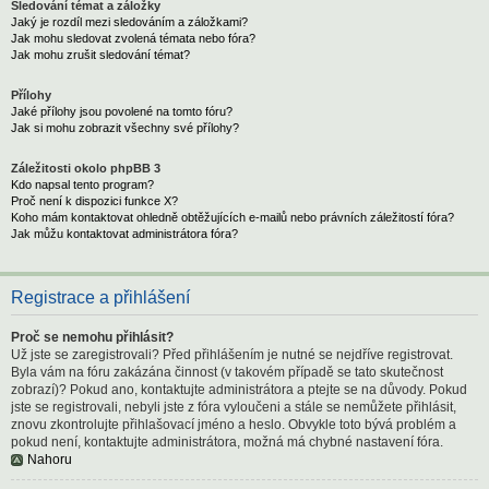
Sledování témat a záložky
Jaký je rozdíl mezi sledováním a záložkami?
Jak mohu sledovat zvolená témata nebo fóra?
Jak mohu zrušit sledování témat?
Přílohy
Jaké přílohy jsou povolené na tomto fóru?
Jak si mohu zobrazit všechny své přílohy?
Záležitosti okolo phpBB 3
Kdo napsal tento program?
Proč není k dispozici funkce X?
Koho mám kontaktovat ohledně obtěžujících e-mailů nebo právních záležitostí fóra?
Jak můžu kontaktovat administrátora fóra?
Registrace a přihlášení
Proč se nemohu přihlásit?
Už jste se zaregistrovali? Před přihlášením je nutné se nejdříve registrovat.
Byla vám na fóru zakázána činnost (v takovém případě se tato skutečnost
zobrazí)? Pokud ano, kontaktujte administrátora a ptejte se na důvody. Pokud
jste se registrovali, nebyli jste z fóra vyloučeni a stále se nemůžete přihlásit,
znovu zkontrolujte přihlašovací jméno a heslo. Obvykle toto bývá problém a
pokud není, kontaktujte administrátora, možná má chybné nastavení fóra.
Nahoru