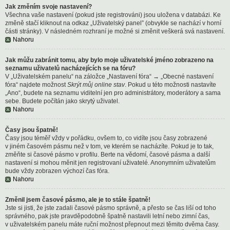
Jak změním svoje nastavení?
Všechna vaše nastavení (pokud jste registrováni) jsou uložena v databázi. Ke
změně stačí kliknout na odkaz „Uživatelský panel” (obvykle se nachází v horní
části stránky). V následném rozhraní je možné si změnit veškerá svá nastavení.
Nahoru
Jak můžu zabránit tomu, aby bylo moje uživatelské jméno zobrazeno na
seznamu uživatelů nacházejících se na fóru?
V „Uživatelském panelu“ na záložce „Nastavení fóra“ → „Obecné nastavení
fóra“ najdete možnost
Skrýt můj online stav
. Pokud u této možnosti nastavíte
„Ano“, budete na seznamu viditelní jen pro administrátory, moderátory a sama
sebe. Budete počítán jako skrytý uživatel.
Nahoru
Časy jsou špatně!
Časy jsou téměř vždy v pořádku, ovšem to, co vidíte jsou časy zobrazené
v jiném časovém pásmu než v tom, ve kterém se nacházíte. Pokud je to tak,
změňte si časové pásmo v profilu. Berte na vědomí, časové pásma a další
nastavení si mohou měnit jen registrovaní uživatelé. Anonymním uživatelům
bude vždy zobrazen výchozí čas fóra.
Nahoru
Změnil jsem časové pásmo, ale je to stále špatně!
Jste si jisti, že jste zadali časové pásmo správně, a přesto se čas liší od toho
správného, pak jste pravděpodobně špatně nastavili letní nebo zimní čas,
v uživatelském panelu máte ruční možnost přepnout mezi těmito dvěma časy.