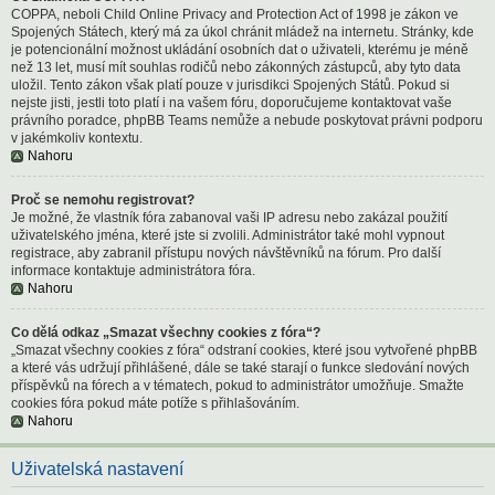
COPPA, neboli Child Online Privacy and Protection Act of 1998 je zákon ve
Spojených Státech, který má za úkol chránit mládež na internetu. Stránky, kde
je potencionální možnost ukládání osobních dat o uživateli, kterému je méně
než 13 let, musí mít souhlas rodičů nebo zákonných zástupců, aby tyto data
uložil. Tento zákon však platí pouze v jurisdikci Spojených Států. Pokud si
nejste jisti, jestli toto platí i na vašem fóru, doporučujeme kontaktovat vaše
právního poradce, phpBB Teams nemůže a nebude poskytovat právni podporu
v jakémkoliv kontextu.
Nahoru
Proč se nemohu registrovat?
Je možné, že vlastník fóra zabanoval vaši IP adresu nebo zakázal použití
uživatelského jména, které jste si zvolili. Administrátor také mohl vypnout
registrace, aby zabranil přístupu nových návštěvníků na fórum. Pro další
informace kontaktuje administrátora fóra.
Nahoru
Co dělá odkaz „Smazat všechny cookies z fóra“?
„Smazat všechny cookies z fóra“ odstraní cookies, které jsou vytvořené phpBB
a které vás udržují přihlášené, dále se také starají o funkce sledování nových
příspěvků na fórech a v tématech, pokud to administrátor umožňuje. Smažte
cookies fóra pokud máte potíže s přihlašováním.
Nahoru
Uživatelská nastavení