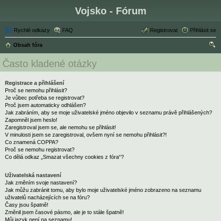
Vojsko - Fórum
Rychlé odkazy
FAQ
Registrovat
Přihlásit se
Obsah fóra
led
Často kladené otázky
at
Registrace a přihlášení
Proč se nemohu přihlásit?
Je vůbec potřeba se registrovat?
Proč jsem automaticky odhlášen?
Jak zabráním, aby se moje uživatelské jméno objevilo v seznamu právě přihlášených?
Zapomněl jsem heslo!
Zaregistroval jsem se, ale nemohu se přihlásit!
V minulosti jsem se zaregistroval, ovšem nyní se nemohu přihlásit?!
Co znamená COPPA?
Proč se nemohu registrovat?
Co dělá odkaz „Smazat všechny cookies z fóra“?
Uživatelská nastavení
Jak změním svoje nastavení?
Jak můžu zabránit tomu, aby bylo moje uživatelské jméno zobrazeno na seznamu
uživatelů nacházejících se na fóru?
Časy jsou špatně!
Změnil jsem časové pásmo, ale je to stále špatně!
Můj jazyk není na seznamu!