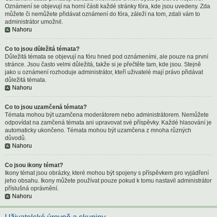
Oznámení se objevují na horní části každé stránky fóra, kde jsou uvedeny. Zda
můžete či nemůžete přidávat oznámení do fóra, záleží na tom, zdali vám to
administrátor umožnil.
Nahoru
Co to jsou důležitá témata?
Důležitá témata se objevují na fóru hned pod oznámeními, ale pouze na první
stránce. Jsou často velmi důležitá, takže si je přečtěte tam, kde jsou. Stejně
jako u oznámení rozhoduje administrátor, kteří uživatelé mají právo přidávat
důležitá témata.
Nahoru
Co to jsou uzamčená témata?
Témata mohou být uzamčena moderátorem nebo administrátorem. Nemůžete
odpovídat na zamčená témata ani upravovat své příspěvky. Každé hlasování je
automaticky ukončeno. Témata mohou být uzamčena z mnoha různých
důvodů.
Nahoru
Co jsou ikony témat?
Ikony témat jsou obrázky, které mohou být spojeny s příspěvkem pro vyjádření
jeho obsahu. Ikony můžete používat pouze pokud k tomu nastavil administrátor
příslušná oprávnění.
Nahoru