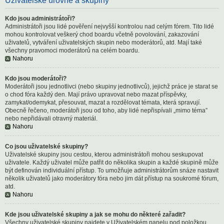
Uživatelské úrovně a skupiny
Kdo jsou administrátoři?
Administrátoři jsou lidé pověření nejvyšší kontrolou nad celým fórem. Tito lidé
mohou kontrolovat veškerý chod boardu včetně povolování, zakazování
uživatelů, vytváření uživatelských skupin nebo moderátorů, atd. Mají také
všechny pravomoci moderátorů na celém boardu.
Nahoru
Kdo jsou moderátoři?
Moderátoři jsou jednotlivci (nebo skupiny jednotlivců), jejichž práce je starat se
o chod fóra každý den. Mají právo upravovat nebo mazat příspěvky,
zamykat/odemykat, přesouvat, mazat a rozdělovat témata, která spravují.
Obecně řečeno, moderátoři jsou od toho, aby lidé nepřispívali „mimo téma”
nebo nepřidávali otravný materiál.
Nahoru
Co jsou uživatelské skupiny?
Uživatelské skupiny jsou cestou, kterou administrátoři mohou seskupovat
uživatele. Každý uživatel může patřit do několika skupin a každé skupině může
být definován individuální přístup. To umožňuje administrátorům snáze nastavit
několik uživatelů jako moderátory fóra nebo jim dát přístup na soukromé fórum,
atd.
Nahoru
Kde jsou uživatelské skupiny a jak se mohu do některé zařadit?
Všechny uživatelské skupiny najdete v Uživatelském panelu pod položkou