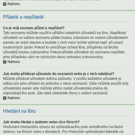
Nahoru
Přátelé a nepřátelé
Co je můj seznam přátel a nepřátel?
Tyto seznamy můžete využít k utřídění ostatních uživatelů na fóru. Například
uživatelé ve vašem seznamu přátel budou zobrazeni ve vašem uživatelském
panelu se svým stavem a budete z nich moci rychle vybírat např. při psaní
soukromých zpráv. Pokud to umožňuje vzhled fóra, příspěvky od těchto
uživatelů budou zvýrazněny. Pokud přidáte uživatele do seznamu nepřátel,
jeho příspěvky vám ve výchozím stavu nebudou zobrazovány.
Nahoru
Jak mohu přidávat uživatele do seznamů nebo je z nich odebírat?
Můžete přidávat uživatele dvěma způsoby. V profilu každého uživatele je
odkaz pro jeho přidání do jednoho z obou seznamů. Dále můžete použít svůj
uživatelský panel, kde můžete přímo zadat uživatelská jména do
odpovídajícího pole. Zde také odebíráte členy z vašich seznamů.
Nahoru
Hledání na fóru
Jak mohu hledat v jednom nebo více fórech?
Vloženém hledaného výrazu do vyhledávacího pole umístěného na titulní
stránce, na fórech nebo v tématech. Pro Pokročilé vyhledávání klikněte na