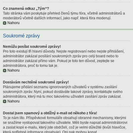
Co znamená odkaz „Tým“?
Tato stránka vám poskytuje přehled členů týmu fóra, včetně administrátorů a
moderátorů včetně dalších informací, jako např. která fóra moderují.
Nahoru
Soukromé zprávy
Nemůžu posílat soukromé zprávy!
Pro toto existují tři hlavní důvody. Nejste registrovaní nebo nejste přihlášení,
administrátor zakázal posílání soukromých zpráv pro celý board nebo to
administrátor zakázal přímo vám. Pokud je toto ten důvod, zeptejte se
administrátora, proč to tomu tak je.
Nahoru
Dostávám nechtěné soukromé zprávy!
Plánujeme přidání seznamu ignorovaných uživatelů v systému zasílání
soukromých zpráv. Nyní, pokud dostáváte takové zprávy, kontaktujte svého
administrátora, který má tu moc takovému uživateli zasílání zpráv zakázat.
Nahoru
Dostal jsem spamový a obtížný e-mail od někoho z fóra!
To je nám líto. Příspěvkové formuláře obsahují obranné mechanismy, kterými
se snažíme vystopovat takového uživatele. Měli byste napsat administrátorovi
a zaslat kopii e-mailu, který jste obdrželi, což je velmi důležité (kvůli hlavičce,
která potřebné informace obsahuje). Oni pak mohou konat.