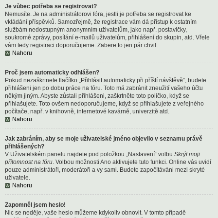
Je vůbec potřeba se registrovat?
Nemusíte. Je na administrátorovi fóra, jestli je potřeba se registrovat ke
vkládání příspěvků. Samozřejmě, že registrace vám dá přístup k ostatním
službám nedostupným anonymním uživatelům, jako např. postavičky,
soukromé zprávy, posílání e-mailů uživatelům, přihlášení do skupin, atd. Vřele
vám tedy registraci doporučujeme. Zabere to jen pár chvil.
Nahoru
Proč jsem automaticky odhlášen?
Pokud nezaškrtnete tlačítko „Přihlásit automaticky při příští návštěvě”, budete
přihlášeni jen po dobu práce na fóru. Toto má zabránit zneužití vašeho účtu
někým jiným. Abyste zůstali přihlášeni, zaškrtněte toto políčko, když se
přihlašujete. Toto ovšem nedoporučujeme, když se přihlašujete z veřejného
počítače, např. v knihovně, internetové kavárně, univerzitě atd.
Nahoru
Jak zabráním, aby se moje uživatelské jméno objevilo v seznamu právě
přihlášených?
V Uživatelském panelu najdete pod položkou „Nastavení“ volbu
Skrýt moji
přítomnost na fóru
. Volbou možnosti
Ano
aktivujete tuto funkci. Online vás uvidí
pouze administrátoři, moderátoři a vy sami. Budete započítáváni mezi skryté
uživatele.
Nahoru
Zapomněl jsem heslo!
Nic se neděje, vaše heslo můžeme kdykoliv obnovit. V tomto případě