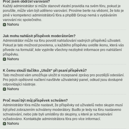
Proč jsem obdržel varování?
Každý administrátor si může stanovit vlastní pravidla na svém fóru, pokud je
porušíte, může vám být uděleno varování. Prosíme berte na vědomí, že toto je
plně v kompetenci administrátorů fóra a phpBB Group nemá s vydáváním
varování nic společného.
Nahoru
Jak mohu nahlásit příspěvek moderátorům?
Administrátor může na fóru povolit nahlašování vadných příspěvků uživateli.
Pokud je tato možnost povolena, u každého příspěvku uvidíte ikonu, která vás
přivede na formulář, kde vyplníte všechny nezbytné informace pro nahlášení
příspěvku.
Nahoru
K čemu slouží tlačítko „Uložit“ při psaní příspěvků?
Tato možnost vám umožňuje uložit si rozepsané zprávy pro pozdější odeslání.
Pro jejich opětovné načtení navštivte uživatelský panel, odkud jsou dostupné
odpovídající nástroje.
Nahoru
Proč musí být můj příspěvek schválen?
Administrátor fóra může nastavit, že příspěvky od uživatelů nebo skupin musí
být před zobrazením schváleny moderátory. Buďto je tedy na fóru nastaveno
schvalování, nebo jste byli umístěny do skupiny, u které je schvalování
vyžadováno. Kontaktujte administrátora fóra pro více informací.
Nahoru