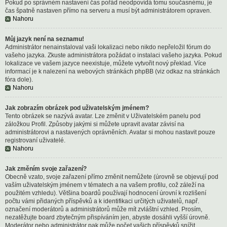
Pokud po správném nastavení čas pořád neodpovídá tomu současnému, je
čas špatně nastaven přímo na serveru a musí být administrátorem opraven.
Nahoru
Můj jazyk není na seznamu!
Administrátor nenainstaloval vaši lokalizaci nebo nikdo nepřeložil fórum do
vašeho jazyka. Zkuste administrátora požádat o instalaci vašeho jazyka. Pokud
lokalizace ve vašem jazyce neexistuje, můžete vytvořit nový překlad. Více
informací je k nalezení na webových stránkách phpBB (viz odkaz na stránkách
fóra dole).
Nahoru
Jak zobrazím obrázek pod uživatelským jménem?
Tento obrázek se nazývá avatar. Lze změnit v Uživatelském panelu pod
záložkou Profil. Způsoby jakými si můžete upravit avatar závisí na
administrátorovi a nastavených oprávněních. Avatar si mohou nastavit pouze
registrovaní uživatelé.
Nahoru
Jak změním svoje zařazení?
Obecně vzato, svoje zařazení přímo změnit nemůžete (úrovně se objevují pod
vaším uživatelským jménem v tématech a na vašem profilu, což záleží na
použitém vzhledu). Většina boardů používají hodnocení úrovní k rozlišení
počtu vámi přidaných příspěvků a k identifikaci určitých uživatelů, např.
označení moderátorů a administrátorů může mít zvláštní vzhled. Prosím,
nezatěžujte board zbytečným přispíváním jen, abyste dosáhli vyšší úrovně.
Moderátor nebo administrátor pak může počet vašich příspěvků snížit.