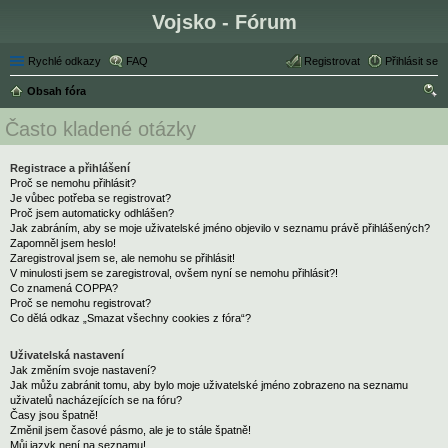
Vojsko - Fórum
Rychlé odkazy
FAQ
Registrovat
Přihlásit se
Obsah fóra
led
Často kladené otázky
at
Registrace a přihlášení
Proč se nemohu přihlásit?
Je vůbec potřeba se registrovat?
Proč jsem automaticky odhlášen?
Jak zabráním, aby se moje uživatelské jméno objevilo v seznamu právě přihlášených?
Zapomněl jsem heslo!
Zaregistroval jsem se, ale nemohu se přihlásit!
V minulosti jsem se zaregistroval, ovšem nyní se nemohu přihlásit?!
Co znamená COPPA?
Proč se nemohu registrovat?
Co dělá odkaz „Smazat všechny cookies z fóra“?
Uživatelská nastavení
Jak změním svoje nastavení?
Jak můžu zabránit tomu, aby bylo moje uživatelské jméno zobrazeno na seznamu
uživatelů nacházejících se na fóru?
Časy jsou špatně!
Změnil jsem časové pásmo, ale je to stále špatně!
Můj jazyk není na seznamu!