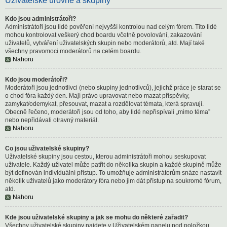
Uživatelské úrovně a skupiny
Kdo jsou administrátoři?
Administrátoři jsou lidé pověření nejvyšší kontrolou nad celým fórem. Tito lidé
mohou kontrolovat veškerý chod boardu včetně povolování, zakazování
uživatelů, vytváření uživatelských skupin nebo moderátorů, atd. Mají také
všechny pravomoci moderátorů na celém boardu.
Nahoru
Kdo jsou moderátoři?
Moderátoři jsou jednotlivci (nebo skupiny jednotlivců), jejichž práce je starat se
o chod fóra každý den. Mají právo upravovat nebo mazat příspěvky,
zamykat/odemykat, přesouvat, mazat a rozdělovat témata, která spravují.
Obecně řečeno, moderátoři jsou od toho, aby lidé nepřispívali „mimo téma”
nebo nepřidávali otravný materiál.
Nahoru
Co jsou uživatelské skupiny?
Uživatelské skupiny jsou cestou, kterou administrátoři mohou seskupovat
uživatele. Každý uživatel může patřit do několika skupin a každé skupině může
být definován individuální přístup. To umožňuje administrátorům snáze nastavit
několik uživatelů jako moderátory fóra nebo jim dát přístup na soukromé fórum,
atd.
Nahoru
Kde jsou uživatelské skupiny a jak se mohu do některé zařadit?
Všechny uživatelské skupiny najdete v Uživatelském panelu pod položkou