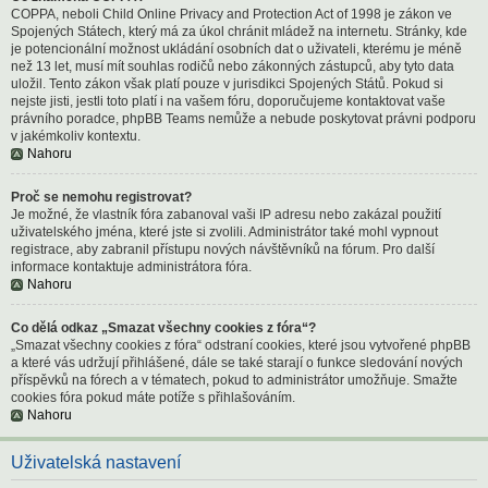
COPPA, neboli Child Online Privacy and Protection Act of 1998 je zákon ve
Spojených Státech, který má za úkol chránit mládež na internetu. Stránky, kde
je potencionální možnost ukládání osobních dat o uživateli, kterému je méně
než 13 let, musí mít souhlas rodičů nebo zákonných zástupců, aby tyto data
uložil. Tento zákon však platí pouze v jurisdikci Spojených Států. Pokud si
nejste jisti, jestli toto platí i na vašem fóru, doporučujeme kontaktovat vaše
právního poradce, phpBB Teams nemůže a nebude poskytovat právni podporu
v jakémkoliv kontextu.
Nahoru
Proč se nemohu registrovat?
Je možné, že vlastník fóra zabanoval vaši IP adresu nebo zakázal použití
uživatelského jména, které jste si zvolili. Administrátor také mohl vypnout
registrace, aby zabranil přístupu nových návštěvníků na fórum. Pro další
informace kontaktuje administrátora fóra.
Nahoru
Co dělá odkaz „Smazat všechny cookies z fóra“?
„Smazat všechny cookies z fóra“ odstraní cookies, které jsou vytvořené phpBB
a které vás udržují přihlášené, dále se také starají o funkce sledování nových
příspěvků na fórech a v tématech, pokud to administrátor umožňuje. Smažte
cookies fóra pokud máte potíže s přihlašováním.
Nahoru
Uživatelská nastavení