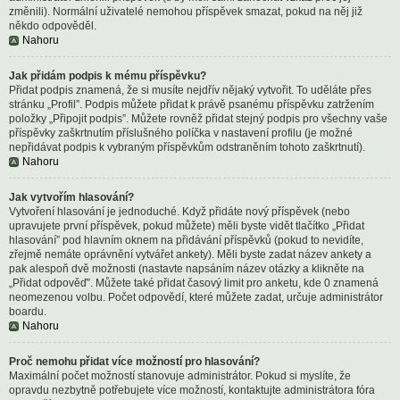
změnili). Normální uživatelé nemohou příspěvek smazat, pokud na něj již
někdo odpověděl.
Nahoru
Jak přidám podpis k mému příspěvku?
Přidat podpis znamená, že si musíte nejdřív nějaký vytvořit. To uděláte přes
stránku „Profil”. Podpis můžete přidat k právě psanému příspěvku zatržením
položky „Připojit podpis”. Můžete rovněž přidat stejný podpis pro všechny vaše
příspěvky zaškrtnutím příslušného políčka v nastavení profilu (je možné
nepřidávat podpis k vybraným příspěvkům odstraněním tohoto zaškrtnutí).
Nahoru
Jak vytvořím hlasování?
Vytvoření hlasování je jednoduché. Když přidáte nový příspěvek (nebo
upravujete první příspěvek, pokud můžete) měli byste vidět tlačítko „Přidat
hlasování” pod hlavním oknem na přidávání příspěvků (pokud to nevidíte,
zřejmě nemáte oprávnění vytvářet ankety). Měli byste zadat název ankety a
pak alespoň dvě možnosti (nastavte napsáním název otázky a klikněte na
„Přidat odpověď”. Můžete také přidat časový limit pro anketu, kde 0 znamená
neomezenou volbu. Počet odpovědí, které můžete zadat, určuje administrátor
boardu.
Nahoru
Proč nemohu přidat více možností pro hlasování?
Maximální počet možností stanovuje administrátor. Pokud si myslíte, že
opravdu nezbytně potřebujete více možností, kontaktujte administrátora fóra