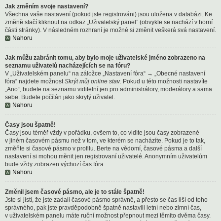
Jak změním svoje nastavení?
Všechna vaše nastavení (pokud jste registrováni) jsou uložena v databázi. Ke
změně stačí kliknout na odkaz „Uživatelský panel” (obvykle se nachází v horní
části stránky). V následném rozhraní je možné si změnit veškerá svá nastavení.
Nahoru
Jak můžu zabránit tomu, aby bylo moje uživatelské jméno zobrazeno na
seznamu uživatelů nacházejících se na fóru?
V „Uživatelském panelu“ na záložce „Nastavení fóra“ → „Obecné nastavení
fóra“ najdete možnost
Skrýt můj online stav
. Pokud u této možnosti nastavíte
„Ano“, budete na seznamu viditelní jen pro administrátory, moderátory a sama
sebe. Budete počítán jako skrytý uživatel.
Nahoru
Časy jsou špatně!
Časy jsou téměř vždy v pořádku, ovšem to, co vidíte jsou časy zobrazené
v jiném časovém pásmu než v tom, ve kterém se nacházíte. Pokud je to tak,
změňte si časové pásmo v profilu. Berte na vědomí, časové pásma a další
nastavení si mohou měnit jen registrovaní uživatelé. Anonymním uživatelům
bude vždy zobrazen výchozí čas fóra.
Nahoru
Změnil jsem časové pásmo, ale je to stále špatně!
Jste si jisti, že jste zadali časové pásmo správně, a přesto se čas liší od toho
správného, pak jste pravděpodobně špatně nastavili letní nebo zimní čas,
v uživatelském panelu máte ruční možnost přepnout mezi těmito dvěma časy.