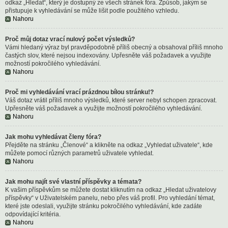
odkaz „Hledat“, který je dostupný ze všech stránek fóra. Způsob, jakým se
přistupuje k vyhledávání se může lišit podle použitého vzhledu.
Nahoru
Proč můj dotaz vrací nulový počet výsledků?
Vámi hledaný výraz byl pravděpodobně příliš obecný a obsahoval příliš mnoho
častých slov, které nejsou indexovány. Upřesněte váš požadavek a využijte
možností pokročilého vyhledávání.
Nahoru
Proč mi vyhledávání vrací prázdnou bílou stránku!?
Váš dotaz vrátil příliš mnoho výsledků, které server nebyl schopen zpracovat.
Upřesněte váš požadavek a využijte možností pokročilého vyhledávání.
Nahoru
Jak mohu vyhledávat členy fóra?
Přejděte na stránku „Členové“ a klikněte na odkaz „Vyhledat uživatele“, kde
můžete pomocí různých parametrů uživatele vyhledat.
Nahoru
Jak mohu najít své vlastní příspěvky a témata?
K vašim příspěvkům se můžete dostat kliknutím na odkaz „Hledat uživatelovy
příspěvky“ v Uživatelském panelu, nebo přes váš profil. Pro vyhledání témat,
které jste odeslali, využijte stránku pokročilého vyhledávání, kde zadáte
odpovídající kritéria.
Nahoru