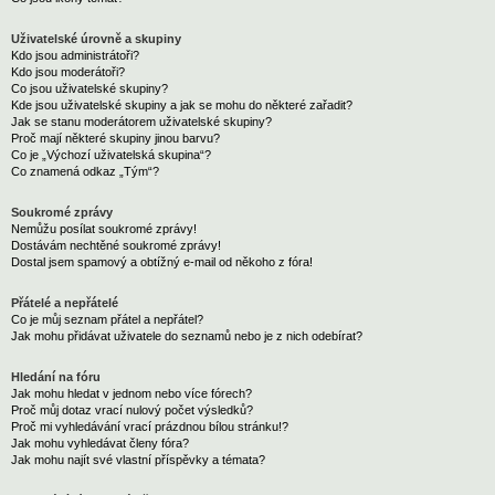
Uživatelské úrovně a skupiny
Kdo jsou administrátoři?
Kdo jsou moderátoři?
Co jsou uživatelské skupiny?
Kde jsou uživatelské skupiny a jak se mohu do některé zařadit?
Jak se stanu moderátorem uživatelské skupiny?
Proč mají některé skupiny jinou barvu?
Co je „Výchozí uživatelská skupina“?
Co znamená odkaz „Tým“?
Soukromé zprávy
Nemůžu posílat soukromé zprávy!
Dostávám nechtěné soukromé zprávy!
Dostal jsem spamový a obtížný e-mail od někoho z fóra!
Přátelé a nepřátelé
Co je můj seznam přátel a nepřátel?
Jak mohu přidávat uživatele do seznamů nebo je z nich odebírat?
Hledání na fóru
Jak mohu hledat v jednom nebo více fórech?
Proč můj dotaz vrací nulový počet výsledků?
Proč mi vyhledávání vrací prázdnou bílou stránku!?
Jak mohu vyhledávat členy fóra?
Jak mohu najít své vlastní příspěvky a témata?