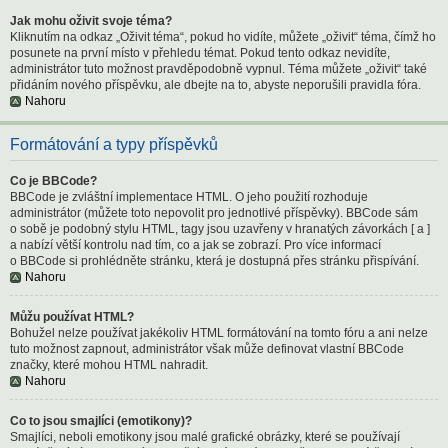
Jak mohu oživit svoje téma?
Kliknutím na odkaz „Oživit téma“, pokud ho vidíte, můžete „oživit“ téma, čímž ho
posunete na první místo v přehledu témat. Pokud tento odkaz nevidíte,
administrátor tuto možnost pravděpodobně vypnul. Téma můžete „oživit“ také
přidáním nového příspěvku, ale dbejte na to, abyste neporušili pravidla fóra.
Nahoru
Formátování a typy příspěvků
Co je BBCode?
BBCode je zvláštní implementace HTML. O jeho použití rozhoduje
administrátor (můžete toto nepovolit pro jednotlivé příspěvky). BBCode sám
o sobě je podobný stylu HTML, tagy jsou uzavřeny v hranatých závorkách [ a ]
a nabízí větší kontrolu nad tím, co a jak se zobrazí. Pro více informací
o BBCode si prohlédněte stránku, která je dostupná přes stránku přispívání.
Nahoru
Můžu používat HTML?
Bohužel nelze používat jakékoliv HTML formátování na tomto fóru a ani nelze
tuto možnost zapnout, administrátor však může definovat vlastní BBCode
značky, které mohou HTML nahradit.
Nahoru
Co to jsou smajlíci (emotikony)?
Smajlíci, neboli emotikony jsou malé grafické obrázky, které se používají