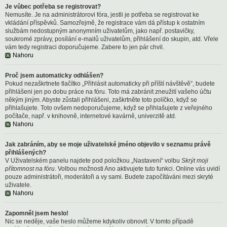
Je vůbec potřeba se registrovat?
Nemusíte. Je na administrátorovi fóra, jestli je potřeba se registrovat ke
vkládání příspěvků. Samozřejmě, že registrace vám dá přístup k ostatním
službám nedostupným anonymním uživatelům, jako např. postavičky,
soukromé zprávy, posílání e-mailů uživatelům, přihlášení do skupin, atd. Vřele
vám tedy registraci doporučujeme. Zabere to jen pár chvil.
Nahoru
Proč jsem automaticky odhlášen?
Pokud nezaškrtnete tlačítko „Přihlásit automaticky při příští návštěvě”, budete
přihlášeni jen po dobu práce na fóru. Toto má zabránit zneužití vašeho účtu
někým jiným. Abyste zůstali přihlášeni, zaškrtněte toto políčko, když se
přihlašujete. Toto ovšem nedoporučujeme, když se přihlašujete z veřejného
počítače, např. v knihovně, internetové kavárně, univerzitě atd.
Nahoru
Jak zabráním, aby se moje uživatelské jméno objevilo v seznamu právě
přihlášených?
V Uživatelském panelu najdete pod položkou „Nastavení“ volbu
Skrýt moji
přítomnost na fóru
. Volbou možnosti
Ano
aktivujete tuto funkci. Online vás uvidí
pouze administrátoři, moderátoři a vy sami. Budete započítáváni mezi skryté
uživatele.
Nahoru
Zapomněl jsem heslo!
Nic se neděje, vaše heslo můžeme kdykoliv obnovit. V tomto případě