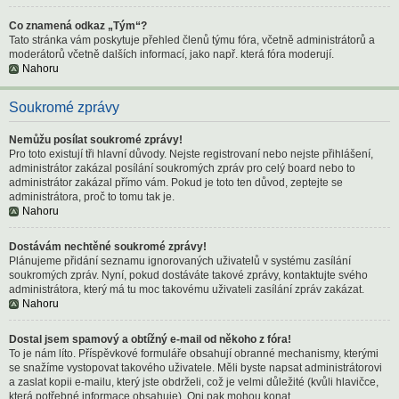
Co znamená odkaz „Tým“?
Tato stránka vám poskytuje přehled členů týmu fóra, včetně administrátorů a
moderátorů včetně dalších informací, jako např. která fóra moderují.
Nahoru
Soukromé zprávy
Nemůžu posílat soukromé zprávy!
Pro toto existují tři hlavní důvody. Nejste registrovaní nebo nejste přihlášení,
administrátor zakázal posílání soukromých zpráv pro celý board nebo to
administrátor zakázal přímo vám. Pokud je toto ten důvod, zeptejte se
administrátora, proč to tomu tak je.
Nahoru
Dostávám nechtěné soukromé zprávy!
Plánujeme přidání seznamu ignorovaných uživatelů v systému zasílání
soukromých zpráv. Nyní, pokud dostáváte takové zprávy, kontaktujte svého
administrátora, který má tu moc takovému uživateli zasílání zpráv zakázat.
Nahoru
Dostal jsem spamový a obtížný e-mail od někoho z fóra!
To je nám líto. Příspěvkové formuláře obsahují obranné mechanismy, kterými
se snažíme vystopovat takového uživatele. Měli byste napsat administrátorovi
a zaslat kopii e-mailu, který jste obdrželi, což je velmi důležité (kvůli hlavičce,
která potřebné informace obsahuje). Oni pak mohou konat.