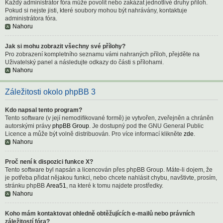
Každý administrátor fóra může povolit nebo zakázat jednotlivé druhy příloh.
Pokud si nejste jisti, které soubory mohou být nahrávány, kontaktuje
administrátora fóra.
Nahoru
Jak si mohu zobrazit všechny své přílohy?
Pro zobrazení kompletního seznamu vámi nahraných příloh, přejděte na
Uživatelský panel a následujte odkazy do části s přílohami.
Nahoru
Záležitosti okolo phpBB 3
Kdo napsal tento program?
Tento software (v její nemodifikované formě) je vytvořen, zveřejněn a chráněn
autorskými právy
phpBB Group
. Je dostupný pod the GNU General Public
Licence a může být volně distribuován. Pro více informací klikněte
zde
.
Nahoru
Proč není k dispozici funkce X?
Tento software byl napsán a licencován přes phpBB Group. Máte-li dojem, že
je potřeba přidat nějakou funkci, nebo chcete nahlásit chybu, navštivte, prosím,
stránku phpBB
Area51
, na které k tomu najdete prostředky.
Nahoru
Koho mám kontaktovat ohledně obtěžujících e-mailů nebo právních
záležitostí fóra?