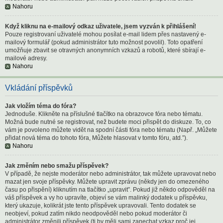
Nahoru
Když kliknu na e-mailový odkaz uživatele, jsem vyzván k přihlášení!
Pouze registrovaní uživatelé mohou posílat e-mail lidem přes nastavený e-
mailový formulář (pokud administrátor tuto možnost povolil). Toto opatření
umožňuje zbavit se otravných anonymních vzkazů a robotů, které sbírají e-
mailové adresy.
Nahoru
Vkládání příspěvků
Jak vložím téma do fóra?
Jednoduše. Klikněte na příslušné tlačítko na obrazovce fóra nebo tématu.
Možná bude nutné se registrovat, než budete moci přispět do diskuze. To, co
vám je povoleno můžete vidět na spodní části fóra nebo tématu (Např. „Můžete
přidat nová téma do tohoto fóra, Můžete hlasovat v tomto fóru, atd.”).
Nahoru
Jak změním nebo smažu příspěvek?
V případě, že nejste moderátor nebo administrátor, tak můžete upravovat nebo
mazat jen svoje příspěvky. Můžete upravit zprávu (někdy jen do omezeného
času po přispění) kliknutím na tlačítko „upravit”. Pokud již někdo odpověděl na
váš příspěvek a vy ho upravíte, objeví se vám malinký dodatek u příspěvku,
který ukazuje, kolikrát jste tento příspěvek upravovali. Tento dodatek se
neobjeví, pokud zatím nikdo neodpověděl nebo pokud moderátor či
administrátor změnili příspěvek (ti by měli sami zanechat vzkaz proč jej