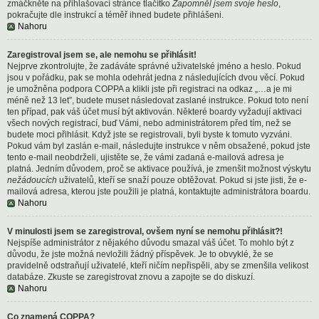
zmáčkněte na přihlašovací stránce tlačítko
Zapomněl jsem svoje heslo
,
pokračujte dle instrukcí a téměř ihned budete přihlášeni.
Nahoru
Zaregistroval jsem se, ale nemohu se přihlásit!
Nejprve zkontrolujte, že zadáváte správné uživatelské jméno a heslo. Pokud
jsou v pořádku, pak se mohla odehrát jedna z následujících dvou věcí. Pokud
je umožněna podpora COPPA a klikli jste při registraci na odkaz „…a je mi
méně než 13 let”, budete muset následovat zaslané instrukce. Pokud toto není
ten případ, pak váš účet musí být aktivován. Některé boardy vyžadují aktivaci
všech nových registrací, buď Vámi, nebo administrátorem před tím, než se
budete moci přihlásit. Když jste se registrovali, byli byste k tomuto vyzváni.
Pokud vám byl zaslán e-mail, následujte instrukce v něm obsažené, pokud jste
tento e-mail neobdrželi, ujistěte se, že vámi zadaná e-mailová adresa je
platná. Jedním důvodem, proč se aktivace používá, je zmenšit možnost výskytu
nežádoucích
uživatelů, kteří se snaží pouze obtěžovat. Pokud si jste jisti, že e-
mailová adresa, kterou jste použili je platná, kontaktujte administrátora boardu.
Nahoru
V minulosti jsem se zaregistroval, ovšem nyní se nemohu přihlásit?!
Nejspíše administrátor z nějakého důvodu smazal váš účet. To mohlo být z
důvodu, že jste možná nevložili žádný příspěvek. Je to obvyklé, že se
pravidelně odstraňují uživatelé, kteří ničím nepřispěli, aby se zmenšila velikost
databáze. Zkuste se zaregistrovat znovu a zapojte se do diskuzí.
Nahoru
Co znamená COPPA?