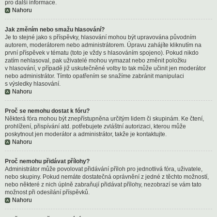
pro další informace.
Nahoru
Jak změním nebo smažu hlasování?
Je to stejné jako s příspěvky, hlasování mohou být upravována původním
autorem, moderátorem nebo administrátorem. Úpravu zahájíte kliknutím na
první příspěvek v tématu (toto je vždy s hlasováním spojeno). Pokud nikdo
zatím nehlasoval, pak uživatelé mohou vymazat nebo změnit položku
v hlasování, v případě již uskutečněné volby to tak může učinit jen moderátor
nebo administrátor. Tímto opatřením se snažíme zabránit manipulaci
s výsledky hlasování.
Nahoru
Proč se nemohu dostat k fóru?
Některá fóra mohou být znepřístupněna určitým lidem či skupinám. Ke čtení,
prohlížení, přispívání atd. potřebujete zvláštní autorizaci, kterou může
poskytnout jen moderátor a administrátor, takže je kontaktujte.
Nahoru
Proč nemohu přidávat přílohy?
Administrátor může povolovat přidávání příloh pro jednotlivá fóra, uživatele,
nebo skupiny. Pokud nemáte dostatečná oprávnění z jedné z těchto možností,
nebo některé z nich úplně zabraňují přidávat přílohy, nezobrazí se vám tato
možnost při odesílání příspěvků.
Nahoru