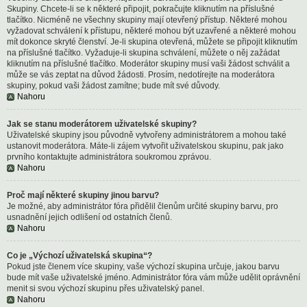
Skupiny. Chcete-li se k některé připojit, pokračujte kliknutím na příslušné
tlačítko. Nicméně ne všechny skupiny mají otevřený přístup. Některé mohou
vyžadovat schválení k přístupu, některé mohou být uzavřené a některé mohou
mít dokonce skryté členství. Je-li skupina otevřená, můžete se připojit kliknutím
na příslušné tlačítko. Vyžaduje-li skupina schválení, můžete o něj zažádat
kliknutím na příslušné tlačítko. Moderátor skupiny musí vaši žádost schválit a
může se vás zeptat na důvod žádosti. Prosím, nedotírejte na moderátora
skupiny, pokud vaši žádost zamítne; bude mít své důvody.
Nahoru
Jak se stanu moderátorem uživatelské skupiny?
Uživatelské skupiny jsou původně vytvořeny administrátorem a mohou také
ustanovit moderátora. Máte-li zájem vytvořit uživatelskou skupinu, pak jako
prvního kontaktujte administrátora soukromou zprávou.
Nahoru
Proč mají některé skupiny jinou barvu?
Je možné, aby administrátor fóra přidělil členům určité skupiny barvu, pro
usnadnění jejich odlišení od ostatních členů.
Nahoru
Co je „Výchozí uživatelská skupina“?
Pokud jste členem více skupiny, vaše výchozí skupina určuje, jakou barvu
bude mít vaše uživatelské jméno. Administrátor fóra vám může udělit oprávnění
menit si svou výchozí skupinu přes uživatelský panel.
Nahoru