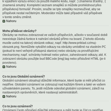
k vyjádření výrazu emocí za použití malého kódu, např. :) znamená šťastný, :(
znamená smutný. Kompletní seznam smajlíků si můžete prohlédnout přes
příspěvkový formulář. Prosím, snažte se tyto smajlíky nezneužívat, aby se
příspěvek nestal nečitelným. Moderátor může také případně váš příspěvek
v tomto směru změnit.
Nahoru
Mohu přidávat obrázky?
Obrázky se mohou zobrazovat ve vašich příspěvcích, ačkoliv v současné době
neexistuje žádná funkce k nahrání obrázků přímo na board. Z tohoto důvodu
musíte uvést na takový obrázek odkaz, např. http://www.priklad.cz/muj-
obrazek.png. Nemůžete vytvářet odkazy na obrázky umístěné na vlastním PC
(pokud to není veřejně přístupná stanice) nebo obrázky za prověřujícími
mechanismy, např. schránky hotmail nebo yahoo, zaheslované odkazy, atd. K
zobrazení obrázku použijte buď BBCode [img] tag nebo příslušné HTML (je-li
povoleno).
Nahoru
Co to jsou Globální oznámení?
Globální oznámení obsahují důležité informace, které byste si měli přečíst co
nejdříve. Globální oznámení se zobrazují nad každým fórem a také ve vašem
uživatelském panelu. To, jestli můžete odesílat globální oznámení, záleží na
nastavených oprávněních, které nastavují administrátoři.
Nahoru
Co to jsou oznámení?
Oznámení často přinášejí důležité informace a měli byste je číst co nejdříve.