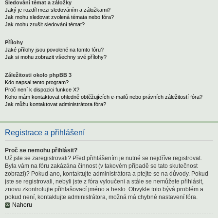
Sledování témat a záložky
Jaký je rozdíl mezi sledováním a záložkami?
Jak mohu sledovat zvolená témata nebo fóra?
Jak mohu zrušit sledování témat?
Přílohy
Jaké přílohy jsou povolené na tomto fóru?
Jak si mohu zobrazit všechny své přílohy?
Záležitosti okolo phpBB 3
Kdo napsal tento program?
Proč není k dispozici funkce X?
Koho mám kontaktovat ohledně obtěžujících e-mailů nebo právních záležitostí fóra?
Jak můžu kontaktovat administrátora fóra?
Registrace a přihlášení
Proč se nemohu přihlásit?
Už jste se zaregistrovali? Před přihlášením je nutné se nejdříve registrovat.
Byla vám na fóru zakázána činnost (v takovém případě se tato skutečnost
zobrazí)? Pokud ano, kontaktujte administrátora a ptejte se na důvody. Pokud
jste se registrovali, nebyli jste z fóra vyloučeni a stále se nemůžete přihlásit,
znovu zkontrolujte přihlašovací jméno a heslo. Obvykle toto bývá problém a
pokud není, kontaktujte administrátora, možná má chybné nastavení fóra.
Nahoru