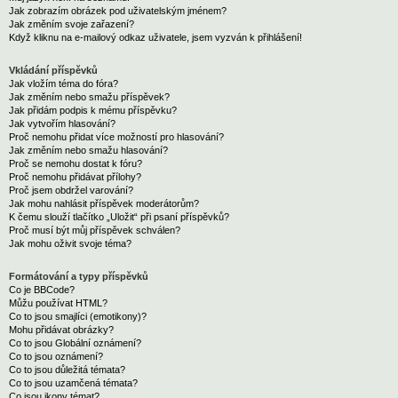
Jak zobrazím obrázek pod uživatelským jménem?
Jak změním svoje zařazení?
Když kliknu na e-mailový odkaz uživatele, jsem vyzván k přihlášení!
Vkládání příspěvků
Jak vložím téma do fóra?
Jak změním nebo smažu příspěvek?
Jak přidám podpis k mému příspěvku?
Jak vytvořím hlasování?
Proč nemohu přidat více možností pro hlasování?
Jak změním nebo smažu hlasování?
Proč se nemohu dostat k fóru?
Proč nemohu přidávat přílohy?
Proč jsem obdržel varování?
Jak mohu nahlásit příspěvek moderátorům?
K čemu slouží tlačítko „Uložit“ při psaní příspěvků?
Proč musí být můj příspěvek schválen?
Jak mohu oživit svoje téma?
Formátování a typy příspěvků
Co je BBCode?
Můžu používat HTML?
Co to jsou smajlíci (emotikony)?
Mohu přidávat obrázky?
Co to jsou Globální oznámení?
Co to jsou oznámení?
Co to jsou důležitá témata?
Co to jsou uzamčená témata?
Co jsou ikony témat?