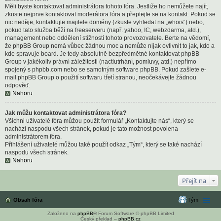
Měli byste kontaktovat administrátora tohoto fóra. Jestliže ho nemůžete najít,
zkuste nejprve kontaktovat moderátora fóra a přeptejte se na kontakt. Pokud se
nic neděje, kontaktujte majitele domény (zkuste vyhledat na „whois“) nebo,
pokud tato služba běží na freeserveru (např. yahoo, IC, webzdarma, atd.),
management nebo oddělení stížností tohoto provozovatele. Berte na vědomí,
že phpBB Group nemá vůbec žádnou moc a nemůže nijak ovlivnit to jak, kdo a
kde spravuje board. Je tedy absolutně bezpředmětné kontaktovat phpBB
Group v jakékoliv právní záležitosti (nactiutrhání, pomluvy, atd.) nepřímo
spojený s phpbb.com nebo se samotným software phpBB. Pokud zašlete e-
mail phpBB Group o použití softwaru třetí stranou, neočekávejte žádnou
odpověď.
Nahoru
Jak můžu kontaktovat administrátora fóra?
Všichni uživatelé fóra můžou použít formulář „Kontaktujte nás“, který se
nachází naspodu všech stránek, pokud je tato možnost povolena
administrátorem fóra.
Přihlášení uživatelé můžou také použít odkaz „Tým“, který se také nachází
naspodu všech stránek.
Nahoru
Přejít na
Obsah fóra
Tým
Založeno na
phpBB
® Forum Software © phpBB Limited
Český překlad –
phpBB.cz