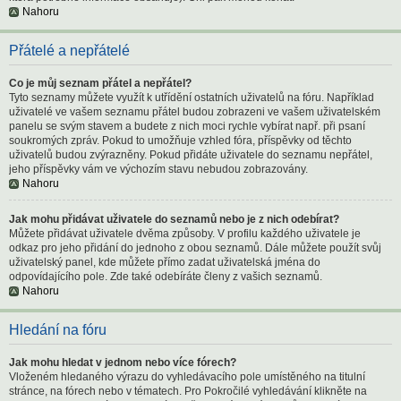
Nahoru
Přátelé a nepřátelé
Co je můj seznam přátel a nepřátel?
Tyto seznamy můžete využít k utřídění ostatních uživatelů na fóru. Například
uživatelé ve vašem seznamu přátel budou zobrazeni ve vašem uživatelském
panelu se svým stavem a budete z nich moci rychle vybírat např. při psaní
soukromých zpráv. Pokud to umožňuje vzhled fóra, příspěvky od těchto
uživatelů budou zvýrazněny. Pokud přidáte uživatele do seznamu nepřátel,
jeho příspěvky vám ve výchozím stavu nebudou zobrazovány.
Nahoru
Jak mohu přidávat uživatele do seznamů nebo je z nich odebírat?
Můžete přidávat uživatele dvěma způsoby. V profilu každého uživatele je
odkaz pro jeho přidání do jednoho z obou seznamů. Dále můžete použít svůj
uživatelský panel, kde můžete přímo zadat uživatelská jména do
odpovídajícího pole. Zde také odebíráte členy z vašich seznamů.
Nahoru
Hledání na fóru
Jak mohu hledat v jednom nebo více fórech?
Vloženém hledaného výrazu do vyhledávacího pole umístěného na titulní
stránce, na fórech nebo v tématech. Pro Pokročilé vyhledávání klikněte na