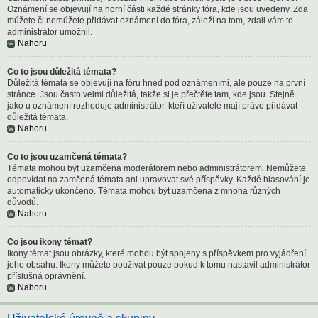
Oznámení se objevují na horní části každé stránky fóra, kde jsou uvedeny. Zda
můžete či nemůžete přidávat oznámení do fóra, záleží na tom, zdali vám to
administrátor umožnil.
Nahoru
Co to jsou důležitá témata?
Důležitá témata se objevují na fóru hned pod oznámeními, ale pouze na první
stránce. Jsou často velmi důležitá, takže si je přečtěte tam, kde jsou. Stejně
jako u oznámení rozhoduje administrátor, kteří uživatelé mají právo přidávat
důležitá témata.
Nahoru
Co to jsou uzamčená témata?
Témata mohou být uzamčena moderátorem nebo administrátorem. Nemůžete
odpovídat na zamčená témata ani upravovat své příspěvky. Každé hlasování je
automaticky ukončeno. Témata mohou být uzamčena z mnoha různých
důvodů.
Nahoru
Co jsou ikony témat?
Ikony témat jsou obrázky, které mohou být spojeny s příspěvkem pro vyjádření
jeho obsahu. Ikony můžete používat pouze pokud k tomu nastavil administrátor
příslušná oprávnění.
Nahoru