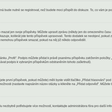
ná bude nutné se registrovat, než budete moci přispět do diskuze. To, co vám je po
 mazat jen svoje příspěvky. Můžete upravit zprávu (někdy jen do omezeného času po
ukazuje, kolikrát jste tento příspěvek upravovali. Tento dodatek se neobjeví, poku
elé nemohou příspěvek smazat, pokud na něj již někdo odpověděl.
stránku „Profil”. Podpis můžete přidat k právě psanému příspěvku zatržením položky 
idávat podpis k vybraným příspěvkům odstraněním tohoto zaškrtnutí).
ete první příspěvek, pokud můžete) měli byste vidět tlačítko „Přidat hlasování” p
 možnosti (nastavte napsáním název otázky a klikněte na „Přidat odpověď”. Můžete
u nezbytně potřebujete více možností, kontaktujte administrátora fóra pro další inf