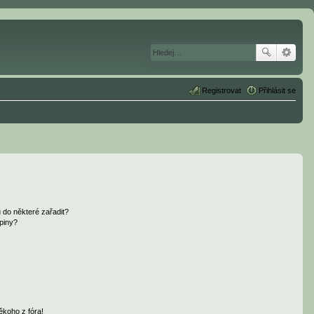
Registrovat
Přihlásit se
 do některé zařadit?
piny?
ěkoho z fóra!