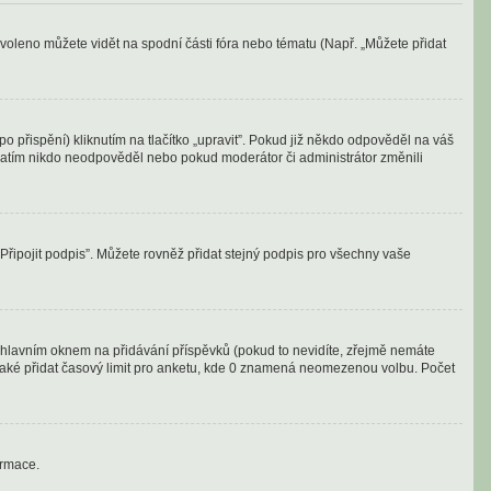
voleno můžete vidět na spodní části fóra nebo tématu (Např. „Můžete přidat
 přispění) kliknutím na tlačítko „upravit”. Pokud již někdo odpověděl na váš
d zatím nikdo neodpověděl nebo pokud moderátor či administrátor změnili
„Připojit podpis”. Můžete rovněž přidat stejný podpis pro všechny vaše
od hlavním oknem na přidávání příspěvků (pokud to nevidíte, zřejmě nemáte
 také přidat časový limit pro anketu, kde 0 znamená neomezenou volbu. Počet
ormace.