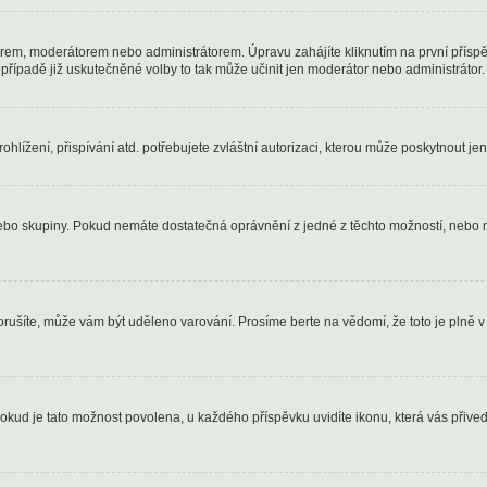
rem, moderátorem nebo administrátorem. Úpravu zahájíte kliknutím na první příspě
řípadě již uskutečněné volby to tak může učinit jen moderátor nebo administrátor.
lížení, přispívání atd. potřebujete zvláštní autorizaci, kterou může poskytnout jen 
 nebo skupiny. Pokud nemáte dostatečná oprávnění z jedné z těchto možností, nebo n
 porušíte, může vám být uděleno varování. Prosíme berte na vědomí, že toto je pl
Pokud je tato možnost povolena, u každého příspěvku uvidíte ikonu, která vás přiv