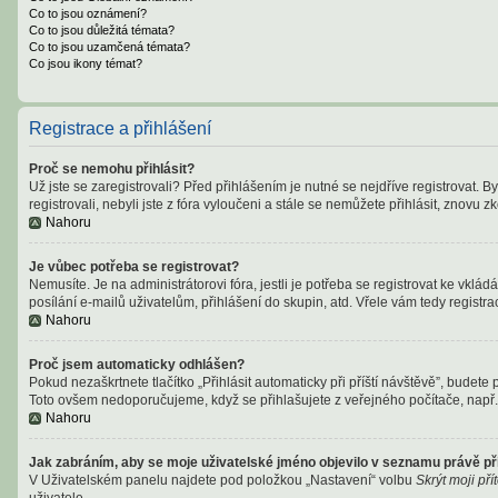
Co to jsou oznámení?
Co to jsou důležitá témata?
Co to jsou uzamčená témata?
Co jsou ikony témat?
Registrace a přihlášení
Proč se nemohu přihlásit?
Už jste se zaregistrovali? Před přihlášením je nutné se nejdříve registrovat. 
registrovali, nebyli jste z fóra vyloučeni a stále se nemůžete přihlásit, znov
Nahoru
Je vůbec potřeba se registrovat?
Nemusíte. Je na administrátorovi fóra, jestli je potřeba se registrovat ke v
posílání e-mailů uživatelům, přihlášení do skupin, atd. Vřele vám tedy registra
Nahoru
Proč jsem automaticky odhlášen?
Pokud nezaškrtnete tlačítko „Přihlásit automaticky při příští návštěvě”, budete 
Toto ovšem nedoporučujeme, když se přihlašujete z veřejného počítače, např. 
Nahoru
Jak zabráním, aby se moje uživatelské jméno objevilo v seznamu právě p
V Uživatelském panelu najdete pod položkou „Nastavení“ volbu
Skrýt moji př
uživatele.