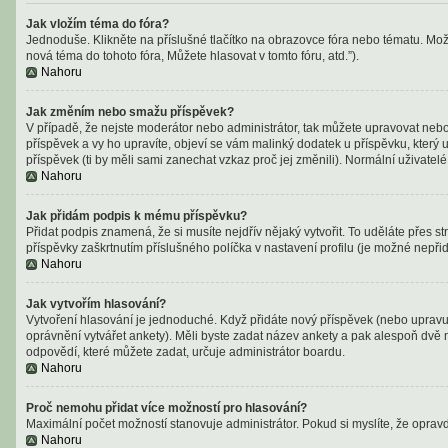
Jak vložím téma do fóra?
Jednoduše. Klikněte na příslušné tlačítko na obrazovce fóra nebo tématu. Mož
nová téma do tohoto fóra, Můžete hlasovat v tomto fóru, atd.”).
Nahoru
Jak změním nebo smažu příspěvek?
V případě, že nejste moderátor nebo administrátor, tak můžete upravovat nebo
příspěvek a vy ho upravíte, objeví se vám malinký dodatek u příspěvku, který 
příspěvek (ti by měli sami zanechat vzkaz proč jej změnili). Normální uživat
Nahoru
Jak přidám podpis k mému příspěvku?
Přidat podpis znamená, že si musíte nejdřív nějaký vytvořit. To uděláte přes 
příspěvky zaškrtnutím příslušného políčka v nastavení profilu (je možné nepř
Nahoru
Jak vytvořím hlasování?
Vytvoření hlasování je jednoduché. Když přidáte nový příspěvek (nebo upravuj
oprávnění vytvářet ankety). Měli byste zadat název ankety a pak alespoň dvě
odpovědí, které můžete zadat, určuje administrátor boardu.
Nahoru
Proč nemohu přidat více možností pro hlasování?
Maximální počet možností stanovuje administrátor. Pokud si myslíte, že opravd
Nahoru