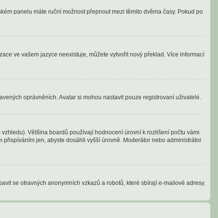
vatelském panelu máte ruční možnost přepnout mezi těmito dvěma časy. Pokud po
izace ve vašem jazyce neexistuje, můžete vytvořit nový překlad. Více informací
tavených oprávněních. Avatar si mohou nastavit pouze registrovaní uživatelé.
vzhledu). Většina boardů používají hodnocení úrovní k rozlišení počtu vámi
ým přispíváním jen, abyste dosáhli vyšší úrovně. Moderátor nebo administrátor
bavit se otravných anonymních vzkazů a robotů, které sbírají e-mailové adresy.