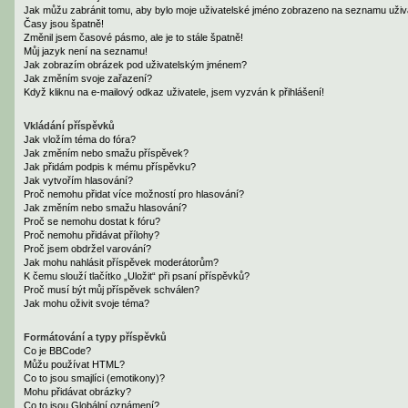
Jak můžu zabránit tomu, aby bylo moje uživatelské jméno zobrazeno na seznamu uživa
Časy jsou špatně!
Změnil jsem časové pásmo, ale je to stále špatně!
Můj jazyk není na seznamu!
Jak zobrazím obrázek pod uživatelským jménem?
Jak změním svoje zařazení?
Když kliknu na e-mailový odkaz uživatele, jsem vyzván k přihlášení!
Vkládání příspěvků
Jak vložím téma do fóra?
Jak změním nebo smažu příspěvek?
Jak přidám podpis k mému příspěvku?
Jak vytvořím hlasování?
Proč nemohu přidat více možností pro hlasování?
Jak změním nebo smažu hlasování?
Proč se nemohu dostat k fóru?
Proč nemohu přidávat přílohy?
Proč jsem obdržel varování?
Jak mohu nahlásit příspěvek moderátorům?
K čemu slouží tlačítko „Uložit“ při psaní příspěvků?
Proč musí být můj příspěvek schválen?
Jak mohu oživit svoje téma?
Formátování a typy příspěvků
Co je BBCode?
Můžu používat HTML?
Co to jsou smajlíci (emotikony)?
Mohu přidávat obrázky?
Co to jsou Globální oznámení?