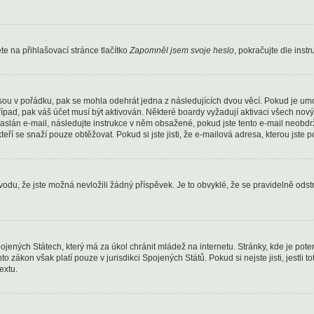
e na přihlašovací stránce tlačítko
Zapomněl jsem svoje heslo
, pokračujte dle inst
sou v pořádku, pak se mohla odehrát jedna z následujících dvou věcí. Pokud je um
řípad, pak váš účet musí být aktivován. Některé boardy vyžadují aktivaci všech nov
yl zaslán e-mail, následujte instrukce v něm obsažené, pokud jste tento e-mail neob
kteří se snaží pouze obtěžovat. Pokud si jste jisti, že e-mailová adresa, kterou jste p
u, že jste možná nevložili žádný příspěvek. Je to obvyklé, že se pravidelně odstraň
ojených Státech, který má za úkol chránit mládež na internetu. Stránky, kde je pot
to zákon však platí pouze v jurisdikci Spojených Států. Pokud si nejste jisti, jestli
extu.