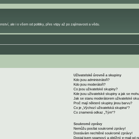
ství, ale i o všem od politiky, přes vtipy až po zajímavosti a vědu.
Uživatelské úrovně a skupiny
Kdo jsou administrátoři?
Kdo jsou moderátoři?
Co jsou uživatelské skupiny?
Kde jsou uživatelské skupiny a jak se mohu
Jak se stanu moderátorem uživatelské sku
Proč mají některé skupiny jinou barvu?
Co je „Výchozí uživatelská skupina“?
Co znamená odkaz „Tým“?
Soukromé zprávy
Nemůžu posílat soukromé zprávy!
Dostávám nechtěné soukromé zprávy!
Dostal jsem spamový a obtížný e-mail od n