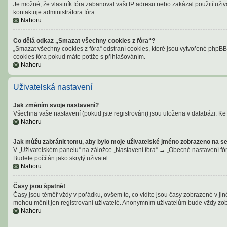
Je možné, že vlastník fóra zabanoval vaši IP adresu nebo zakázal použití uživa
kontaktuje administrátora fóra.
Nahoru
Co dělá odkaz „Smazat všechny cookies z fóra“?
„Smazat všechny cookies z fóra“ odstraní cookies, které jsou vytvořené phpBB 
cookies fóra pokud máte potíže s přihlašováním.
Nahoru
Uživatelská nastavení
Jak změním svoje nastavení?
Všechna vaše nastavení (pokud jste registrováni) jsou uložena v databázi. Ke 
Nahoru
Jak můžu zabránit tomu, aby bylo moje uživatelské jméno zobrazeno na se
V „Uživatelském panelu“ na záložce „Nastavení fóra“ → „Obecné nastavení fó
Budete počítán jako skrytý uživatel.
Nahoru
Časy jsou špatně!
Časy jsou téměř vždy v pořádku, ovšem to, co vidíte jsou časy zobrazené v ji
mohou měnit jen registrovaní uživatelé. Anonymním uživatelům bude vždy zob
Nahoru