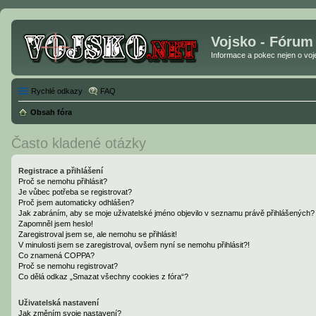
Vojsko - Fórum
Informace a pokec nejen o vojen
Rychlé odkazy
FAQ
Obsah fóra
Často kladené otázky
Registrace a přihlášení
Proč se nemohu přihlásit?
Je vůbec potřeba se registrovat?
Proč jsem automaticky odhlášen?
Jak zabráním, aby se moje uživatelské jméno objevilo v seznamu právě přihlášených?
Zapomněl jsem heslo!
Zaregistroval jsem se, ale nemohu se přihlásit!
V minulosti jsem se zaregistroval, ovšem nyní se nemohu přihlásit?!
Co znamená COPPA?
Proč se nemohu registrovat?
Co dělá odkaz „Smazat všechny cookies z fóra“?
Uživatelská nastavení
Jak změním svoje nastavení?