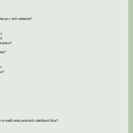
bo je z nich odebírat?
h?
ů?
tránku!?
ata?
i?
ra?
e-mailů nebo právních záležitostí fóra?