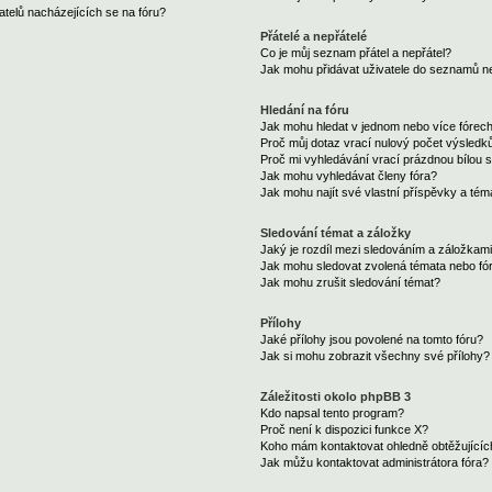
telů nacházejících se na fóru?
Přátelé a nepřátelé
Co je můj seznam přátel a nepřátel?
Jak mohu přidávat uživatele do seznamů ne
Hledání na fóru
Jak mohu hledat v jednom nebo více fórec
Proč můj dotaz vrací nulový počet výsledk
Proč mi vyhledávání vrací prázdnou bílou s
Jak mohu vyhledávat členy fóra?
Jak mohu najít své vlastní příspěvky a tém
Sledování témat a záložky
Jaký je rozdíl mezi sledováním a záložkam
Jak mohu sledovat zvolená témata nebo fó
Jak mohu zrušit sledování témat?
Přílohy
Jaké přílohy jsou povolené na tomto fóru?
Jak si mohu zobrazit všechny své přílohy?
Záležitosti okolo phpBB 3
Kdo napsal tento program?
Proč není k dispozici funkce X?
Koho mám kontaktovat ohledně obtěžujících 
Jak můžu kontaktovat administrátora fóra?