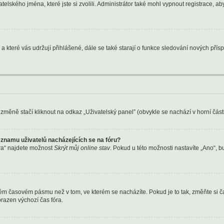
telského jména, které jste si zvolili. Administrátor také mohl vypnout registrace, a
a které vás udržují přihlášené, dále se také starají o funkce sledování nových pří
změně stačí kliknout na odkaz „Uživatelský panel” (obvykle se nachází v horní čás
znamu uživatelů nacházejících se na fóru?
ra“ najdete možnost
Skrýt můj online stav
. Pokud u této možnosti nastavíte „Ano“, 
ném časovém pásmu než v tom, ve kterém se nacházíte. Pokud je to tak, změňte si č
razen výchozí čas fóra.