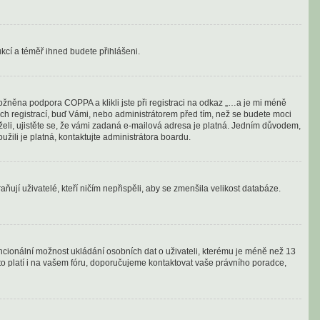
rukcí a téměř ihned budete přihlášeni.
ožněna podpora COPPA a klikli jste při registraci na odkaz „…a je mi méně
ých registrací, buď Vámi, nebo administrátorem před tím, než se budete moci
drželi, ujistěte se, že vámi zadaná e-mailová adresa je platná. Jedním důvodem,
oužili je platná, kontaktujte administrátora boardu.
ují uživatelé, kteří ničím nepřispěli, aby se zmenšila velikost databáze.
encionální možnost ukládání osobních dat o uživateli, kterému je méně než 13
 toto platí i na vašem fóru, doporučujeme kontaktovat vaše právního poradce,