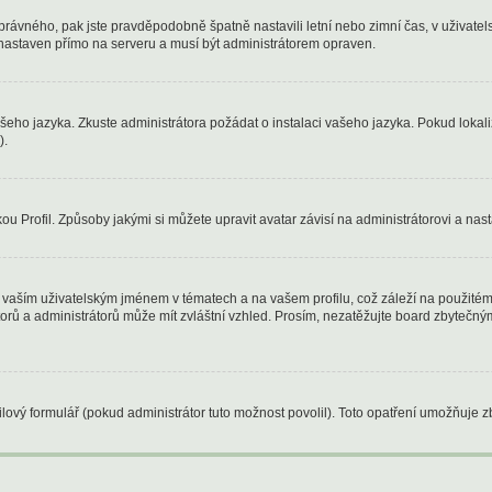
oho správného, pak jste pravděpodobně špatně nastavili letní nebo zimní čas, v uži
astaven přímo na serveru a musí být administrátorem opraven.
ašeho jazyka. Zkuste administrátora požádat o instalaci vašeho jazyka. Pokud lokal
).
u Profil. Způsoby jakými si můžete upravit avatar závisí na administrátorovi a nas
vaším uživatelským jménem v tématech a na vašem profilu, což záleží na použitém 
átorů a administrátorů může mít zvláštní vzhled. Prosím, nezatěžujte board zbytečn
ový formulář (pokud administrátor tuto možnost povolil). Toto opatření umožňuje z