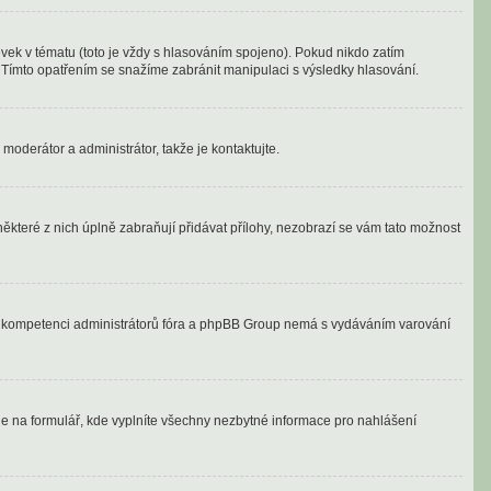
vek v tématu (toto je vždy s hlasováním spojeno). Pokud nikdo zatím
 Tímto opatřením se snažíme zabránit manipulaci s výsledky hlasování.
moderátor a administrátor, takže je kontaktujte.
ěkteré z nich úplně zabraňují přidávat přílohy, nezobrazí se vám tato možnost
ně v kompetenci administrátorů fóra a phpBB Group nemá s vydáváním varování
ede na formulář, kde vyplníte všechny nezbytné informace pro nahlášení