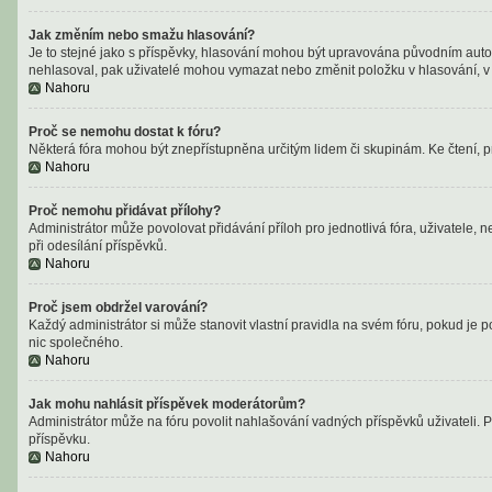
Jak změním nebo smažu hlasování?
Je to stejné jako s příspěvky, hlasování mohou být upravována původním auto
nehlasoval, pak uživatelé mohou vymazat nebo změnit položku v hlasování, v p
Nahoru
Proč se nemohu dostat k fóru?
Některá fóra mohou být znepřístupněna určitým lidem či skupinám. Ke čtení, proh
Nahoru
Proč nemohu přidávat přílohy?
Administrátor může povolovat přidávání příloh pro jednotlivá fóra, uživatele,
při odesílání příspěvků.
Nahoru
Proč jsem obdržel varování?
Každý administrátor si může stanovit vlastní pravidla na svém fóru, pokud je
nic společného.
Nahoru
Jak mohu nahlásit příspěvek moderátorům?
Administrátor může na fóru povolit nahlašování vadných příspěvků uživateli. 
příspěvku.
Nahoru