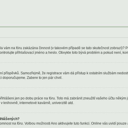
Byla vám na fóru zakázána činnost (v takovém případě se tato skutečnost zobrazí)? P
u zkontrolujte přihlašovací jméno a heslo. Obvykle toto bývá problém a pokud není, k
kládání příspěvků. Samozřejmě, že registrace vám dá přístup k ostatním službám ned
ci doporučujeme. Zabere to jen pár chvil.
přihlášeni jen po dobu práce na fóru. Toto má zabránit zneužití vašeho účtu někým jin
v knihovně, internetové kavárně, univerzitě atd.
řihlášených?
ítomnost na fóru
. Volbou možnosti
Ano
aktivujete tuto funkci. Online vás uvidí pouze