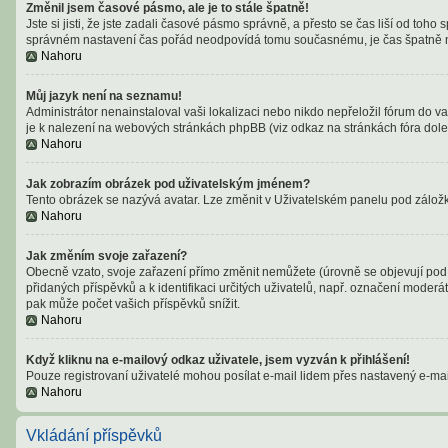
Změnil jsem časové pásmo, ale je to stále špatně!
Jste si jisti, že jste zadali časové pásmo správně, a přesto se čas liší od t
správném nastavení čas pořád neodpovídá tomu současnému, je čas špatně n
Nahoru
Můj jazyk není na seznamu!
Administrátor nenainstaloval vaši lokalizaci nebo nikdo nepřeložil fórum do v
je k nalezení na webových stránkách phpBB (viz odkaz na stránkách fóra dole
Nahoru
Jak zobrazím obrázek pod uživatelským jménem?
Tento obrázek se nazývá avatar. Lze změnit v Uživatelském panelu pod záložko
Nahoru
Jak změním svoje zařazení?
Obecně vzato, svoje zařazení přímo změnit nemůžete (úrovně se objevují pod 
přidaných příspěvků a k identifikaci určitých uživatelů, např. označení moder
pak může počet vašich příspěvků snížit.
Nahoru
Když kliknu na e-mailový odkaz uživatele, jsem vyzván k přihlášení!
Pouze registrovaní uživatelé mohou posílat e-mail lidem přes nastavený e-mail
Nahoru
Vkládání příspěvků