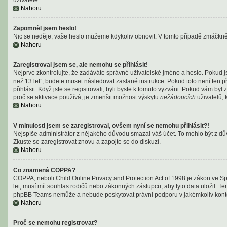
Nahoru
Zapomněl jsem heslo!
Nic se neděje, vaše heslo můžeme kdykoliv obnovit. V tomto případě zmáčknět
Nahoru
Zaregistroval jsem se, ale nemohu se přihlásit!
Nejprve zkontrolujte, že zadáváte správné uživatelské jméno a heslo. Pokud j
než 13 let”, budete muset následovat zaslané instrukce. Pokud toto není ten p
přihlásit. Když jste se registrovali, byli byste k tomuto vyzváni. Pokud vám b
proč se aktivace používá, je zmenšit možnost výskytu
nežádoucích
uživatelů, 
Nahoru
V minulosti jsem se zaregistroval, ovšem nyní se nemohu přihlásit?!
Nejspíše administrátor z nějakého důvodu smazal váš účet. To mohlo být z důvod
Zkuste se zaregistrovat znovu a zapojte se do diskuzí.
Nahoru
Co znamená COPPA?
COPPA, neboli Child Online Privacy and Protection Act of 1998 je zákon ve Sp
let, musí mít souhlas rodičů nebo zákonných zástupců, aby tyto data uložil. Ten
phpBB Teams nemůže a nebude poskytovat právni podporu v jakémkoliv kont
Nahoru
Proč se nemohu registrovat?