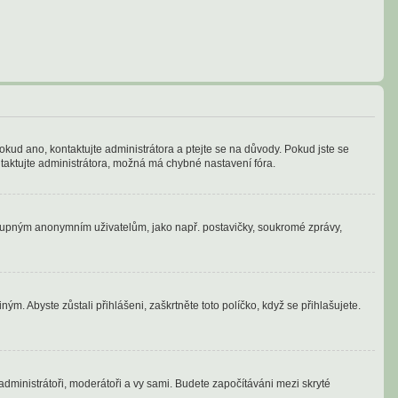
okud ano, kontaktujte administrátora a ptejte se na důvody. Pokud jste se
ontaktujte administrátora, možná má chybné nastavení fóra.
ostupným anonymním uživatelům, jako např. postavičky, soukromé zprávy,
ým. Abyste zůstali přihlášeni, zaškrtněte toto políčko, když se přihlašujete.
 administrátoři, moderátoři a vy sami. Budete započítáváni mezi skryté