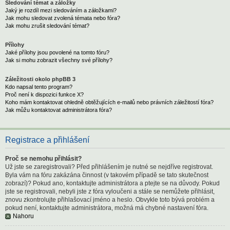
Sledování témat a záložky
Jaký je rozdíl mezi sledováním a záložkami?
Jak mohu sledovat zvolená témata nebo fóra?
Jak mohu zrušit sledování témat?
Přílohy
Jaké přílohy jsou povolené na tomto fóru?
Jak si mohu zobrazit všechny své přílohy?
Záležitosti okolo phpBB 3
Kdo napsal tento program?
Proč není k dispozici funkce X?
Koho mám kontaktovat ohledně obtěžujících e-mailů nebo právních záležitostí fóra?
Jak můžu kontaktovat administrátora fóra?
Registrace a přihlášení
Proč se nemohu přihlásit?
Už jste se zaregistrovali? Před přihlášením je nutné se nejdříve registrovat.
Byla vám na fóru zakázána činnost (v takovém případě se tato skutečnost
zobrazí)? Pokud ano, kontaktujte administrátora a ptejte se na důvody. Pokud
jste se registrovali, nebyli jste z fóra vyloučeni a stále se nemůžete přihlásit,
znovu zkontrolujte přihlašovací jméno a heslo. Obvykle toto bývá problém a
pokud není, kontaktujte administrátora, možná má chybné nastavení fóra.
Nahoru