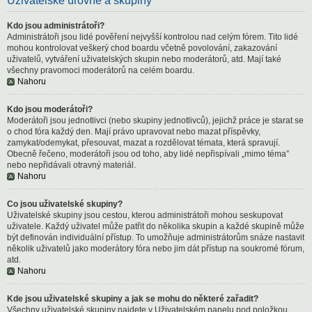
Uživatelské úrovně a skupiny
Kdo jsou administrátoři?
Administrátoři jsou lidé pověření nejvyšší kontrolou nad celým fórem. Tito lidé
mohou kontrolovat veškerý chod boardu včetně povolování, zakazování
uživatelů, vytváření uživatelských skupin nebo moderátorů, atd. Mají také
všechny pravomoci moderátorů na celém boardu.
Nahoru
Kdo jsou moderátoři?
Moderátoři jsou jednotlivci (nebo skupiny jednotlivců), jejichž práce je starat se
o chod fóra každý den. Mají právo upravovat nebo mazat příspěvky,
zamykat/odemykat, přesouvat, mazat a rozdělovat témata, která spravují.
Obecně řečeno, moderátoři jsou od toho, aby lidé nepřispívali „mimo téma”
nebo nepřidávali otravný materiál.
Nahoru
Co jsou uživatelské skupiny?
Uživatelské skupiny jsou cestou, kterou administrátoři mohou seskupovat
uživatele. Každý uživatel může patřit do několika skupin a každé skupině může
být definován individuální přístup. To umožňuje administrátorům snáze nastavit
několik uživatelů jako moderátory fóra nebo jim dát přístup na soukromé fórum,
atd.
Nahoru
Kde jsou uživatelské skupiny a jak se mohu do některé zařadit?
Všechny uživatelské skupiny najdete v Uživatelském panelu pod položkou