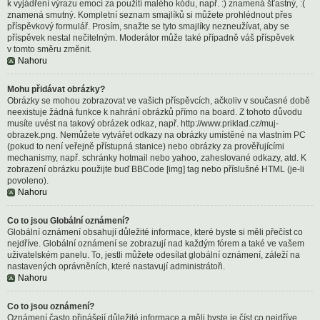
k vyjádření výrazu emocí za použití malého kódu, např. :) znamená šťastný, :(
znamená smutný. Kompletní seznam smajlíků si můžete prohlédnout přes
příspěvkový formulář. Prosím, snažte se tyto smajlíky nezneužívat, aby se
příspěvek nestal nečitelným. Moderátor může také případně váš příspěvek
v tomto směru změnit.
Nahoru
Mohu přidávat obrázky?
Obrázky se mohou zobrazovat ve vašich příspěvcích, ačkoliv v současné době
neexistuje žádná funkce k nahrání obrázků přímo na board. Z tohoto důvodu
musíte uvést na takový obrázek odkaz, např. http://www.priklad.cz/muj-
obrazek.png. Nemůžete vytvářet odkazy na obrázky umístěné na vlastním PC
(pokud to není veřejně přístupná stanice) nebo obrázky za prověřujícími
mechanismy, např. schránky hotmail nebo yahoo, zaheslované odkazy, atd. K
zobrazení obrázku použijte buď BBCode [img] tag nebo příslušné HTML (je-li
povoleno).
Nahoru
Co to jsou Globální oznámení?
Globální oznámení obsahují důležité informace, které byste si měli přečíst co
nejdříve. Globální oznámení se zobrazují nad každým fórem a také ve vašem
uživatelském panelu. To, jestli můžete odesílat globální oznámení, záleží na
nastavených oprávněních, které nastavují administrátoři.
Nahoru
Co to jsou oznámení?
Oznámení často přinášejí důležité informace a měli byste je číst co nejdříve.