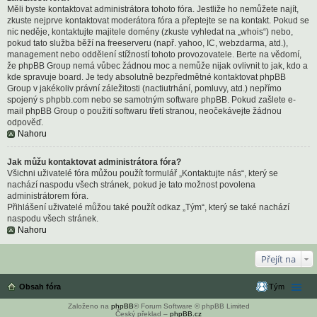
Měli byste kontaktovat administrátora tohoto fóra. Jestliže ho nemůžete najít,
zkuste nejprve kontaktovat moderátora fóra a přeptejte se na kontakt. Pokud se
nic neděje, kontaktujte majitele domény (zkuste vyhledat na „whois“) nebo,
pokud tato služba běží na freeserveru (např. yahoo, IC, webzdarma, atd.),
management nebo oddělení stížností tohoto provozovatele. Berte na vědomí,
že phpBB Group nemá vůbec žádnou moc a nemůže nijak ovlivnit to jak, kdo a
kde spravuje board. Je tedy absolutně bezpředmětné kontaktovat phpBB
Group v jakékoliv právní záležitosti (nactiutrhání, pomluvy, atd.) nepřímo
spojený s phpbb.com nebo se samotným software phpBB. Pokud zašlete e-
mail phpBB Group o použití softwaru třetí stranou, neočekávejte žádnou
odpověď.
Nahoru
Jak můžu kontaktovat administrátora fóra?
Všichni uživatelé fóra můžou použít formulář „Kontaktujte nás“, který se
nachází naspodu všech stránek, pokud je tato možnost povolena
administrátorem fóra.
Přihlášení uživatelé můžou také použít odkaz „Tým“, který se také nachází
naspodu všech stránek.
Nahoru
Přejít na
Obsah fóra
Tým
Založeno na
phpBB
® Forum Software © phpBB Limited
Český překlad –
phpBB.cz