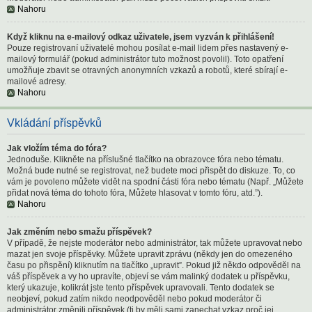
Nahoru
Když kliknu na e-mailový odkaz uživatele, jsem vyzván k přihlášení!
Pouze registrovaní uživatelé mohou posílat e-mail lidem přes nastavený e-
mailový formulář (pokud administrátor tuto možnost povolil). Toto opatření
umožňuje zbavit se otravných anonymních vzkazů a robotů, které sbírají e-
mailové adresy.
Nahoru
Vkládání příspěvků
Jak vložím téma do fóra?
Jednoduše. Klikněte na příslušné tlačítko na obrazovce fóra nebo tématu.
Možná bude nutné se registrovat, než budete moci přispět do diskuze. To, co
vám je povoleno můžete vidět na spodní části fóra nebo tématu (Např. „Můžete
přidat nová téma do tohoto fóra, Můžete hlasovat v tomto fóru, atd.”).
Nahoru
Jak změním nebo smažu příspěvek?
V případě, že nejste moderátor nebo administrátor, tak můžete upravovat nebo
mazat jen svoje příspěvky. Můžete upravit zprávu (někdy jen do omezeného
času po přispění) kliknutím na tlačítko „upravit”. Pokud již někdo odpověděl na
váš příspěvek a vy ho upravíte, objeví se vám malinký dodatek u příspěvku,
který ukazuje, kolikrát jste tento příspěvek upravovali. Tento dodatek se
neobjeví, pokud zatím nikdo neodpověděl nebo pokud moderátor či
administrátor změnili příspěvek (ti by měli sami zanechat vzkaz proč jej