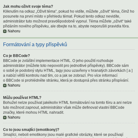
Jak mohu oživit svoje téma?
Kliknutím na odkaz „Oživit téma“, pokud ho vidíte, můžete „oživit“ téma, čímž ho
posunete na první místo v přehledu témat. Pokud tento odkaz nevidíte,
administrátor tuto možnost pravděpodobně vypnul. Téma můžete „oživit“ také
přidáním nového příspěvku, ale dbejte na to, abyste neporušili pravidla fóra.
Nahoru
Formátování a typy příspěvků
Co je BBCode?
BBCode je zvláštní implementace HTML. O jeho použití rozhoduje
administrátor (můžete toto nepovolit pro jednotlivé příspěvky). BBCode sám
o sobě je podobný stylu HTML, tagy jsou uzavřeny v hranatých závorkách [ a ]
a nabízí větší kontrolu nad tím, co a jak se zobrazí. Pro více informací
o BBCode si prohlédněte stránku, která je dostupná přes stránku přispívání.
Nahoru
Můžu používat HTML?
Bohužel nelze používat jakékoliv HTML formátování na tomto fóru a ani nelze
tuto možnost zapnout, administrátor však může definovat vlastní BBCode
značky, které mohou HTML nahradit.
Nahoru
Co to jsou smajlíci (emotikony)?
Smajlíci, neboli emotikony jsou malé grafické obrázky, které se používají