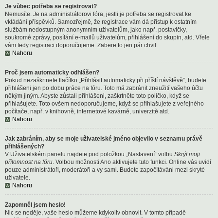
Je vůbec potřeba se registrovat?
Nemusíte. Je na administrátorovi fóra, jestli je potřeba se registrovat ke
vkládání příspěvků. Samozřejmě, že registrace vám dá přístup k ostatním
službám nedostupným anonymním uživatelům, jako např. postavičky,
soukromé zprávy, posílání e-mailů uživatelům, přihlášení do skupin, atd. Vřele
vám tedy registraci doporučujeme. Zabere to jen pár chvil.
Nahoru
Proč jsem automaticky odhlášen?
Pokud nezaškrtnete tlačítko „Přihlásit automaticky při příští návštěvě”, budete
přihlášeni jen po dobu práce na fóru. Toto má zabránit zneužití vašeho účtu
někým jiným. Abyste zůstali přihlášeni, zaškrtněte toto políčko, když se
přihlašujete. Toto ovšem nedoporučujeme, když se přihlašujete z veřejného
počítače, např. v knihovně, internetové kavárně, univerzitě atd.
Nahoru
Jak zabráním, aby se moje uživatelské jméno objevilo v seznamu právě
přihlášených?
V Uživatelském panelu najdete pod položkou „Nastavení“ volbu
Skrýt moji
přítomnost na fóru
. Volbou možnosti
Ano
aktivujete tuto funkci. Online vás uvidí
pouze administrátoři, moderátoři a vy sami. Budete započítáváni mezi skryté
uživatele.
Nahoru
Zapomněl jsem heslo!
Nic se neděje, vaše heslo můžeme kdykoliv obnovit. V tomto případě