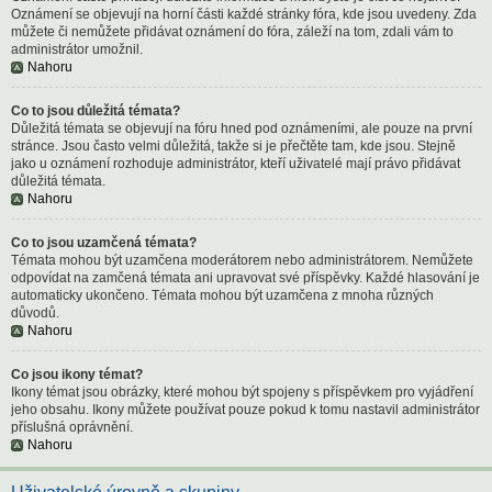
Oznámení se objevují na horní části každé stránky fóra, kde jsou uvedeny. Zda
můžete či nemůžete přidávat oznámení do fóra, záleží na tom, zdali vám to
administrátor umožnil.
Nahoru
Co to jsou důležitá témata?
Důležitá témata se objevují na fóru hned pod oznámeními, ale pouze na první
stránce. Jsou často velmi důležitá, takže si je přečtěte tam, kde jsou. Stejně
jako u oznámení rozhoduje administrátor, kteří uživatelé mají právo přidávat
důležitá témata.
Nahoru
Co to jsou uzamčená témata?
Témata mohou být uzamčena moderátorem nebo administrátorem. Nemůžete
odpovídat na zamčená témata ani upravovat své příspěvky. Každé hlasování je
automaticky ukončeno. Témata mohou být uzamčena z mnoha různých
důvodů.
Nahoru
Co jsou ikony témat?
Ikony témat jsou obrázky, které mohou být spojeny s příspěvkem pro vyjádření
jeho obsahu. Ikony můžete používat pouze pokud k tomu nastavil administrátor
příslušná oprávnění.
Nahoru