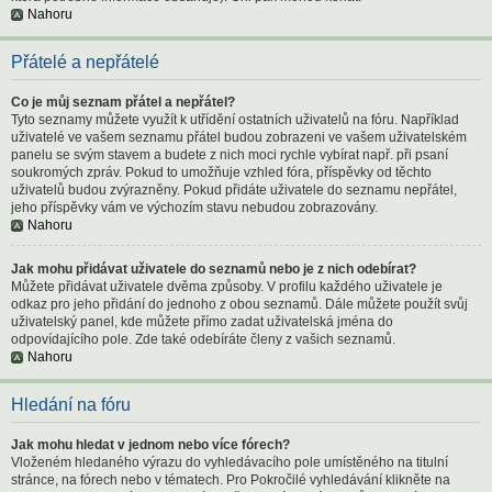
Nahoru
Přátelé a nepřátelé
Co je můj seznam přátel a nepřátel?
Tyto seznamy můžete využít k utřídění ostatních uživatelů na fóru. Například
uživatelé ve vašem seznamu přátel budou zobrazeni ve vašem uživatelském
panelu se svým stavem a budete z nich moci rychle vybírat např. při psaní
soukromých zpráv. Pokud to umožňuje vzhled fóra, příspěvky od těchto
uživatelů budou zvýrazněny. Pokud přidáte uživatele do seznamu nepřátel,
jeho příspěvky vám ve výchozím stavu nebudou zobrazovány.
Nahoru
Jak mohu přidávat uživatele do seznamů nebo je z nich odebírat?
Můžete přidávat uživatele dvěma způsoby. V profilu každého uživatele je
odkaz pro jeho přidání do jednoho z obou seznamů. Dále můžete použít svůj
uživatelský panel, kde můžete přímo zadat uživatelská jména do
odpovídajícího pole. Zde také odebíráte členy z vašich seznamů.
Nahoru
Hledání na fóru
Jak mohu hledat v jednom nebo více fórech?
Vloženém hledaného výrazu do vyhledávacího pole umístěného na titulní
stránce, na fórech nebo v tématech. Pro Pokročilé vyhledávání klikněte na