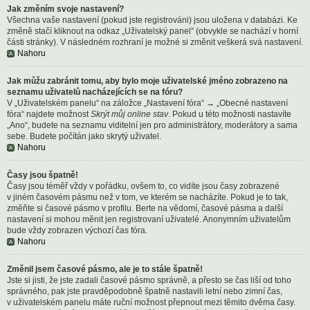
Jak změním svoje nastavení?
Všechna vaše nastavení (pokud jste registrováni) jsou uložena v databázi. Ke
změně stačí kliknout na odkaz „Uživatelský panel” (obvykle se nachází v horní
části stránky). V následném rozhraní je možné si změnit veškerá svá nastavení.
Nahoru
Jak můžu zabránit tomu, aby bylo moje uživatelské jméno zobrazeno na
seznamu uživatelů nacházejících se na fóru?
V „Uživatelském panelu“ na záložce „Nastavení fóra“ → „Obecné nastavení
fóra“ najdete možnost
Skrýt můj online stav
. Pokud u této možnosti nastavíte
„Ano“, budete na seznamu viditelní jen pro administrátory, moderátory a sama
sebe. Budete počítán jako skrytý uživatel.
Nahoru
Časy jsou špatně!
Časy jsou téměř vždy v pořádku, ovšem to, co vidíte jsou časy zobrazené
v jiném časovém pásmu než v tom, ve kterém se nacházíte. Pokud je to tak,
změňte si časové pásmo v profilu. Berte na vědomí, časové pásma a další
nastavení si mohou měnit jen registrovaní uživatelé. Anonymním uživatelům
bude vždy zobrazen výchozí čas fóra.
Nahoru
Změnil jsem časové pásmo, ale je to stále špatně!
Jste si jisti, že jste zadali časové pásmo správně, a přesto se čas liší od toho
správného, pak jste pravděpodobně špatně nastavili letní nebo zimní čas,
v uživatelském panelu máte ruční možnost přepnout mezi těmito dvěma časy.