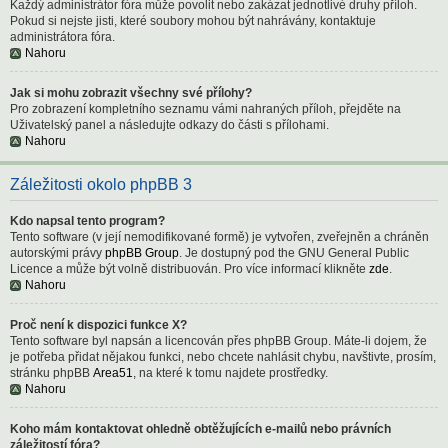
Každý administrátor fóra může povolit nebo zakázat jednotlivé druhy příloh.
Pokud si nejste jisti, které soubory mohou být nahrávány, kontaktuje
administrátora fóra.
Nahoru
Jak si mohu zobrazit všechny své přílohy?
Pro zobrazení kompletního seznamu vámi nahraných příloh, přejděte na
Uživatelský panel a následujte odkazy do části s přílohami.
Nahoru
Záležitosti okolo phpBB 3
Kdo napsal tento program?
Tento software (v její nemodifikované formě) je vytvořen, zveřejněn a chráněn
autorskými právy
phpBB Group
. Je dostupný pod the GNU General Public
Licence a může být volně distribuován. Pro více informací klikněte
zde
.
Nahoru
Proč není k dispozici funkce X?
Tento software byl napsán a licencován přes phpBB Group. Máte-li dojem, že
je potřeba přidat nějakou funkci, nebo chcete nahlásit chybu, navštivte, prosím,
stránku phpBB
Area51
, na které k tomu najdete prostředky.
Nahoru
Koho mám kontaktovat ohledně obtěžujících e-mailů nebo právních
záležitostí fóra?