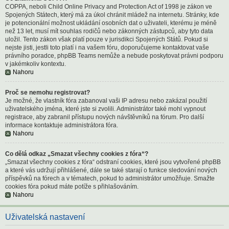
COPPA, neboli Child Online Privacy and Protection Act of 1998 je zákon ve
Spojených Státech, který má za úkol chránit mládež na internetu. Stránky, kde
je potencionální možnost ukládání osobních dat o uživateli, kterému je méně
než 13 let, musí mít souhlas rodičů nebo zákonných zástupců, aby tyto data
uložil. Tento zákon však platí pouze v jurisdikci Spojených Států. Pokud si
nejste jisti, jestli toto platí i na vašem fóru, doporučujeme kontaktovat vaše
právního poradce, phpBB Teams nemůže a nebude poskytovat právni podporu
v jakémkoliv kontextu.
Nahoru
Proč se nemohu registrovat?
Je možné, že vlastník fóra zabanoval vaši IP adresu nebo zakázal použití
uživatelského jména, které jste si zvolili. Administrátor také mohl vypnout
registrace, aby zabranil přístupu nových návštěvníků na fórum. Pro další
informace kontaktuje administrátora fóra.
Nahoru
Co dělá odkaz „Smazat všechny cookies z fóra“?
„Smazat všechny cookies z fóra“ odstraní cookies, které jsou vytvořené phpBB
a které vás udržují přihlášené, dále se také starají o funkce sledování nových
příspěvků na fórech a v tématech, pokud to administrátor umožňuje. Smažte
cookies fóra pokud máte potíže s přihlašováním.
Nahoru
Uživatelská nastavení