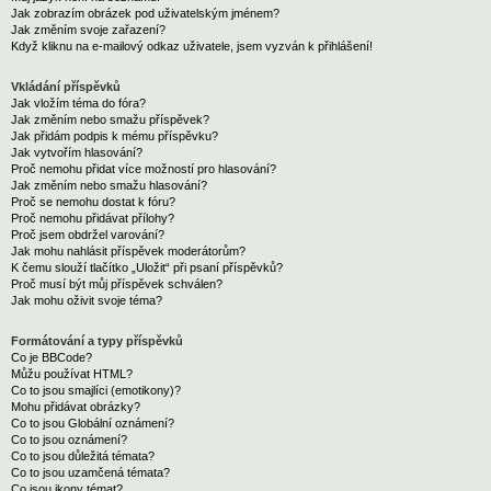
Jak zobrazím obrázek pod uživatelským jménem?
Jak změním svoje zařazení?
Když kliknu na e-mailový odkaz uživatele, jsem vyzván k přihlášení!
Vkládání příspěvků
Jak vložím téma do fóra?
Jak změním nebo smažu příspěvek?
Jak přidám podpis k mému příspěvku?
Jak vytvořím hlasování?
Proč nemohu přidat více možností pro hlasování?
Jak změním nebo smažu hlasování?
Proč se nemohu dostat k fóru?
Proč nemohu přidávat přílohy?
Proč jsem obdržel varování?
Jak mohu nahlásit příspěvek moderátorům?
K čemu slouží tlačítko „Uložit“ při psaní příspěvků?
Proč musí být můj příspěvek schválen?
Jak mohu oživit svoje téma?
Formátování a typy příspěvků
Co je BBCode?
Můžu používat HTML?
Co to jsou smajlíci (emotikony)?
Mohu přidávat obrázky?
Co to jsou Globální oznámení?
Co to jsou oznámení?
Co to jsou důležitá témata?
Co to jsou uzamčená témata?
Co jsou ikony témat?