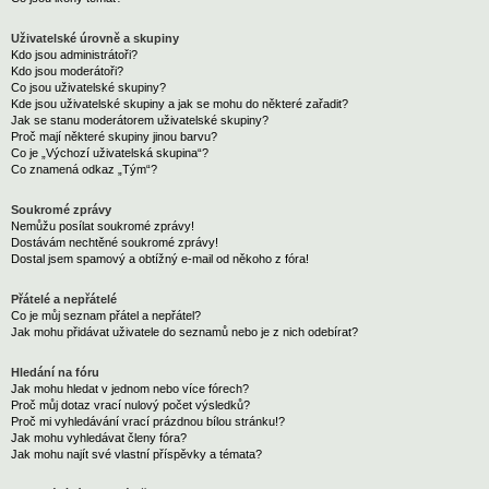
Uživatelské úrovně a skupiny
Kdo jsou administrátoři?
Kdo jsou moderátoři?
Co jsou uživatelské skupiny?
Kde jsou uživatelské skupiny a jak se mohu do některé zařadit?
Jak se stanu moderátorem uživatelské skupiny?
Proč mají některé skupiny jinou barvu?
Co je „Výchozí uživatelská skupina“?
Co znamená odkaz „Tým“?
Soukromé zprávy
Nemůžu posílat soukromé zprávy!
Dostávám nechtěné soukromé zprávy!
Dostal jsem spamový a obtížný e-mail od někoho z fóra!
Přátelé a nepřátelé
Co je můj seznam přátel a nepřátel?
Jak mohu přidávat uživatele do seznamů nebo je z nich odebírat?
Hledání na fóru
Jak mohu hledat v jednom nebo více fórech?
Proč můj dotaz vrací nulový počet výsledků?
Proč mi vyhledávání vrací prázdnou bílou stránku!?
Jak mohu vyhledávat členy fóra?
Jak mohu najít své vlastní příspěvky a témata?