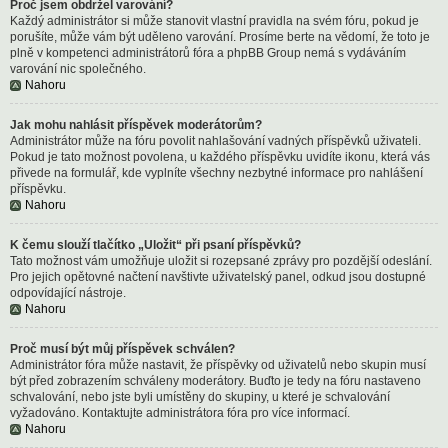
Proč jsem obdržel varování?
Každý administrátor si může stanovit vlastní pravidla na svém fóru, pokud je
porušíte, může vám být uděleno varování. Prosíme berte na vědomí, že toto je
plně v kompetenci administrátorů fóra a phpBB Group nemá s vydáváním
varování nic společného.
Nahoru
Jak mohu nahlásit příspěvek moderátorům?
Administrátor může na fóru povolit nahlašování vadných příspěvků uživateli.
Pokud je tato možnost povolena, u každého příspěvku uvidíte ikonu, která vás
přivede na formulář, kde vyplníte všechny nezbytné informace pro nahlášení
příspěvku.
Nahoru
K čemu slouží tlačítko „Uložit“ při psaní příspěvků?
Tato možnost vám umožňuje uložit si rozepsané zprávy pro pozdější odeslání.
Pro jejich opětovné načtení navštivte uživatelský panel, odkud jsou dostupné
odpovídající nástroje.
Nahoru
Proč musí být můj příspěvek schválen?
Administrátor fóra může nastavit, že příspěvky od uživatelů nebo skupin musí
být před zobrazením schváleny moderátory. Buďto je tedy na fóru nastaveno
schvalování, nebo jste byli umístěny do skupiny, u které je schvalování
vyžadováno. Kontaktujte administrátora fóra pro více informací.
Nahoru