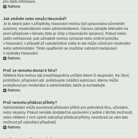
pro další informace.
Nahoru
Jak změním nebo smažu hlasování?
Je to stejné jako s příspěvky, hlasování mohou být upravována původním
autorem, moderátorem nebo administrátorem. Úpravu zahájíte kliknutím na
první příspěvek v tématu (toto je vždy s hlasováním spojeno). Pokud nikdo
zatím nehlasoval, pak uživatelé mohou vymazat nebo změnit položku
v hlasování, v případě již uskutečněné volby to tak může učinit jen moderátor
nebo administrátor. Tímto opatřením se snažíme zabránit manipulaci
s výsledky hlasování.
Nahoru
Proč se nemohu dostat k fóru?
Některá fóra mohou být znepřístupněna určitým lidem či skupinám. Ke čtení,
prohlížení, přispívání atd. potřebujete zvláštní autorizaci, kterou může
poskytnout jen moderátor a administrátor, takže je kontaktujte.
Nahoru
Proč nemohu přidávat přílohy?
Administrátor může povolovat přidávání příloh pro jednotlivá fóra, uživatele,
nebo skupiny. Pokud nemáte dostatečná oprávnění z jedné z těchto možností,
nebo některé z nich úplně zabraňují přidávat přílohy, nezobrazí se vám tato
možnost při odesílání příspěvků.
Nahoru