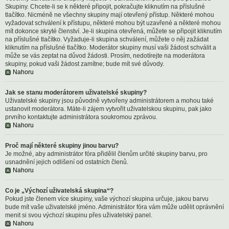
Skupiny. Chcete-li se k některé připojit, pokračujte kliknutím na příslušné
tlačítko. Nicméně ne všechny skupiny mají otevřený přístup. Některé mohou
vyžadovat schválení k přístupu, některé mohou být uzavřené a některé mohou
mít dokonce skryté členství. Je-li skupina otevřená, můžete se připojit kliknutím
na příslušné tlačítko. Vyžaduje-li skupina schválení, můžete o něj zažádat
kliknutím na příslušné tlačítko. Moderátor skupiny musí vaši žádost schválit a
může se vás zeptat na důvod žádosti. Prosím, nedotírejte na moderátora
skupiny, pokud vaši žádost zamítne; bude mít své důvody.
Nahoru
Jak se stanu moderátorem uživatelské skupiny?
Uživatelské skupiny jsou původně vytvořeny administrátorem a mohou také
ustanovit moderátora. Máte-li zájem vytvořit uživatelskou skupinu, pak jako
prvního kontaktujte administrátora soukromou zprávou.
Nahoru
Proč mají některé skupiny jinou barvu?
Je možné, aby administrátor fóra přidělil členům určité skupiny barvu, pro
usnadnění jejich odlišení od ostatních členů.
Nahoru
Co je „Výchozí uživatelská skupina“?
Pokud jste členem více skupiny, vaše výchozí skupina určuje, jakou barvu
bude mít vaše uživatelské jméno. Administrátor fóra vám může udělit oprávnění
menit si svou výchozí skupinu přes uživatelský panel.
Nahoru