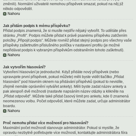
změnili). Normální uživatelé nemohou příspěvek smazat, pokud na něj již
někdo odpověděl.
Nahoru
Jak přidám podpis k mému příspěvku?
Přidat podpis znamená, že si musíte nejdřív nějaký vytvořit. To uděláte přes
stránku „Profil”. Podpis můžete přidat k právě psanému příspěvku zatržením
položky „Připojit podpis”. Můžete rovněž přidat stejný podpis pro všechny vaše
příspěvky zaškrtnutím příslušného políčka v nastavení profilu (je možné
nepřidávat podpis k vybraným příspěvkům odstraněním tohoto zaškrtnutí).
Nahoru
Jak vytvořím hlasování?
Vytvoření hlasování je jednoduché. Když přidáte nový příspěvek (nebo
upravujete první příspěvek, pokud můžete) měli byste vidět tlačítko „Přidat
hlasování” pod hlavním oknem na přidávání příspěvků (pokud to nevidíte,
zřejmě nemáte oprávnění vytvářet ankety). Měli byste zadat název ankety a
pak alespoň dvě možnosti (nastavte napsáním název otázky a klikněte na
„Přidat odpověď”. Můžete také přidat časový limit pro anketu, kde 0 znamená
neomezenou volbu. Počet odpovědí, které můžete zadat, určuje administrátor
boardu.
Nahoru
Proč nemohu přidat více možností pro hlasování?
Maximální počet možností stanovuje administrátor. Pokud si myslíte, že
opravdu nezbytně potřebujete více možností, kontaktujte administrátora fóra