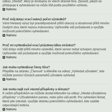
odkaz „Hledat“, který je dostupný ze všech stránek fóra. Způsob, jakým se
přistupuje k vyhledávání se může lišit podle použitého vzhledu.
Nahoru
Proč můj dotaz vrací nulový počet výsledků?
Vámi hledaný výraz byl pravděpodobně příliš obecný a obsahoval příliš mnoho
častých slov, které nejsou indexovány. Upřesněte váš požadavek a využijte
možností pokročilého vyhledávání.
Nahoru
Proč mi vyhledávání vrací prázdnou bílou stránku!?
Váš dotaz vrátil příliš mnoho výsledků, které server nebyl schopen zpracovat.
Upřesněte váš požadavek a využijte možností pokročilého vyhledávání.
Nahoru
Jak mohu vyhledávat členy fóra?
Přejděte na stránku „Členové“ a klikněte na odkaz „Vyhledat uživatele“, kde
můžete pomocí různých parametrů uživatele vyhledat.
Nahoru
Jak mohu najít své vlastní příspěvky a témata?
K vašim příspěvkům se můžete dostat kliknutím na odkaz „Hledat uživatelovy
příspěvky“ v Uživatelském panelu, nebo přes váš profil. Pro vyhledání témat,
které jste odeslali, využijte stránku pokročilého vyhledávání, kde zadáte
odpovídající kritéria.
Nahoru