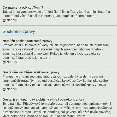
Co znamená odkaz „Tým“?
Tato stránka vám poskytuje přehled členů týmu fóra, včetně administrátorů a
moderátorů včetně dalších informací, jako např. která fóra moderují.
Nahoru
Soukromé zprávy
Nemůžu posílat soukromé zprávy!
Pro toto existují tři hlavní důvody. Nejste registrovaní nebo nejste přihlášení,
administrátor zakázal posílání soukromých zpráv pro celý board nebo to
administrátor zakázal přímo vám. Pokud je toto ten důvod, zeptejte se
administrátora, proč to tomu tak je.
Nahoru
Dostávám nechtěné soukromé zprávy!
Plánujeme přidání seznamu ignorovaných uživatelů v systému zasílání
soukromých zpráv. Nyní, pokud dostáváte takové zprávy, kontaktujte svého
administrátora, který má tu moc takovému uživateli zasílání zpráv zakázat.
Nahoru
Dostal jsem spamový a obtížný e-mail od někoho z fóra!
To je nám líto. Příspěvkové formuláře obsahují obranné mechanismy, kterými
se snažíme vystopovat takového uživatele. Měli byste napsat administrátorovi
a zaslat kopii e-mailu, který jste obdrželi, což je velmi důležité (kvůli hlavičce,
která potřebné informace obsahuje). Oni pak mohou konat.