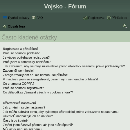
Vojsko - Fórum
Rychlé odkazy
FAQ
Registrovat
Přihlásit se
Obsah fóra
led
Často kladené otázky
at
Registrace a přihlášení
Proč se nemohu přihlásit?
Je vůbec potřeba se registrovat?
Proč jsem automaticky odhlášen?
Jak zabráním, aby se moje uživatelské jméno objevilo v seznamu právě přihlášených?
Zapomněl jsem heslo!
Zaregistroval jsem se, ale nemohu se přihlásit!
V minulosti jsem se zaregistroval, ovšem nyní se nemohu přihlásit?!
Co znamená COPPA?
Proč se nemohu registrovat?
Co dělá odkaz „Smazat všechny cookies z fóra“?
Uživatelská nastavení
Jak změním svoje nastavení?
Jak můžu zabránit tomu, aby bylo moje uživatelské jméno zobrazeno na seznamu
uživatelů nacházejících se na fóru?
Časy jsou špatně!
Změnil jsem časové pásmo, ale je to stále špatně!
Můj jazyk není na seznamu!