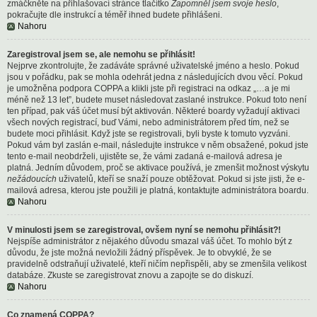
zmáčkněte na přihlašovací stránce tlačítko
Zapomněl jsem svoje heslo
,
pokračujte dle instrukcí a téměř ihned budete přihlášeni.
Nahoru
Zaregistroval jsem se, ale nemohu se přihlásit!
Nejprve zkontrolujte, že zadáváte správné uživatelské jméno a heslo. Pokud
jsou v pořádku, pak se mohla odehrát jedna z následujících dvou věcí. Pokud
je umožněna podpora COPPA a klikli jste při registraci na odkaz „…a je mi
méně než 13 let”, budete muset následovat zaslané instrukce. Pokud toto není
ten případ, pak váš účet musí být aktivován. Některé boardy vyžadují aktivaci
všech nových registrací, buď Vámi, nebo administrátorem před tím, než se
budete moci přihlásit. Když jste se registrovali, byli byste k tomuto vyzváni.
Pokud vám byl zaslán e-mail, následujte instrukce v něm obsažené, pokud jste
tento e-mail neobdrželi, ujistěte se, že vámi zadaná e-mailová adresa je
platná. Jedním důvodem, proč se aktivace používá, je zmenšit možnost výskytu
nežádoucích
uživatelů, kteří se snaží pouze obtěžovat. Pokud si jste jisti, že e-
mailová adresa, kterou jste použili je platná, kontaktujte administrátora boardu.
Nahoru
V minulosti jsem se zaregistroval, ovšem nyní se nemohu přihlásit?!
Nejspíše administrátor z nějakého důvodu smazal váš účet. To mohlo být z
důvodu, že jste možná nevložili žádný příspěvek. Je to obvyklé, že se
pravidelně odstraňují uživatelé, kteří ničím nepřispěli, aby se zmenšila velikost
databáze. Zkuste se zaregistrovat znovu a zapojte se do diskuzí.
Nahoru
Co znamená COPPA?