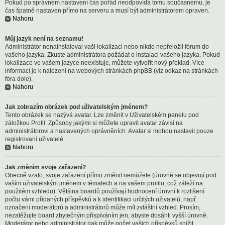
Pokud po správném nastavení čas pořád neodpovídá tomu současnému, je
čas špatně nastaven přímo na serveru a musí být administrátorem opraven.
Nahoru
Můj jazyk není na seznamu!
Administrátor nenainstaloval vaši lokalizaci nebo nikdo nepřeložil fórum do
vašeho jazyka. Zkuste administrátora požádat o instalaci vašeho jazyka. Pokud
lokalizace ve vašem jazyce neexistuje, můžete vytvořit nový překlad. Více
informací je k nalezení na webových stránkách phpBB (viz odkaz na stránkách
fóra dole).
Nahoru
Jak zobrazím obrázek pod uživatelským jménem?
Tento obrázek se nazývá avatar. Lze změnit v Uživatelském panelu pod
záložkou Profil. Způsoby jakými si můžete upravit avatar závisí na
administrátorovi a nastavených oprávněních. Avatar si mohou nastavit pouze
registrovaní uživatelé.
Nahoru
Jak změním svoje zařazení?
Obecně vzato, svoje zařazení přímo změnit nemůžete (úrovně se objevují pod
vaším uživatelským jménem v tématech a na vašem profilu, což záleží na
použitém vzhledu). Většina boardů používají hodnocení úrovní k rozlišení
počtu vámi přidaných příspěvků a k identifikaci určitých uživatelů, např.
označení moderátorů a administrátorů může mít zvláštní vzhled. Prosím,
nezatěžujte board zbytečným přispíváním jen, abyste dosáhli vyšší úrovně.
Moderátor nebo administrátor pak může počet vašich příspěvků snížit.