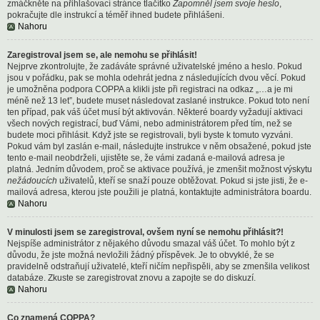
zmáčkněte na přihlašovací stránce tlačítko
Zapomněl jsem svoje heslo
,
pokračujte dle instrukcí a téměř ihned budete přihlášeni.
Nahoru
Zaregistroval jsem se, ale nemohu se přihlásit!
Nejprve zkontrolujte, že zadáváte správné uživatelské jméno a heslo. Pokud
jsou v pořádku, pak se mohla odehrát jedna z následujících dvou věcí. Pokud
je umožněna podpora COPPA a klikli jste při registraci na odkaz „…a je mi
méně než 13 let”, budete muset následovat zaslané instrukce. Pokud toto není
ten případ, pak váš účet musí být aktivován. Některé boardy vyžadují aktivaci
všech nových registrací, buď Vámi, nebo administrátorem před tím, než se
budete moci přihlásit. Když jste se registrovali, byli byste k tomuto vyzváni.
Pokud vám byl zaslán e-mail, následujte instrukce v něm obsažené, pokud jste
tento e-mail neobdrželi, ujistěte se, že vámi zadaná e-mailová adresa je
platná. Jedním důvodem, proč se aktivace používá, je zmenšit možnost výskytu
nežádoucích
uživatelů, kteří se snaží pouze obtěžovat. Pokud si jste jisti, že e-
mailová adresa, kterou jste použili je platná, kontaktujte administrátora boardu.
Nahoru
V minulosti jsem se zaregistroval, ovšem nyní se nemohu přihlásit?!
Nejspíše administrátor z nějakého důvodu smazal váš účet. To mohlo být z
důvodu, že jste možná nevložili žádný příspěvek. Je to obvyklé, že se
pravidelně odstraňují uživatelé, kteří ničím nepřispěli, aby se zmenšila velikost
databáze. Zkuste se zaregistrovat znovu a zapojte se do diskuzí.
Nahoru
Co znamená COPPA?