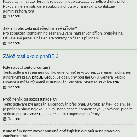
Každý administrátor fóra může povolit nebo zakázat jednotlivé druhy příloh.
Pokud si nejste jisti, které soubory mohou být nahrávány, kontaktuje
administrátora fóra.
Nahoru
Jak si mohu zobrazit všechny své přílohy?
Pro zobrazení kompletního seznamu vámi nahraných příloh, přejděte na
Uživatelský panel a následujte odkazy do části s přílohami.
Nahoru
Záležitosti okolo phpBB 3
Kdo napsal tento program?
Tento software (v její nemodifikované formě) je vytvořen, zveřejněn a chráněn
autorskými právy
phpBB Group
. Je dostupný pod the GNU General Public
Licence a může být volně distribuován. Pro více informací klikněte
zde
.
Nahoru
Proč není k dispozici funkce X?
Tento software byl napsán a licencován přes phpBB Group. Máte-li dojem, že
je potřeba přidat nějakou funkci, nebo chcete nahlásit chybu, navštivte, prosím,
stránku phpBB
Area51
, na které k tomu najdete prostředky.
Nahoru
Koho mám kontaktovat ohledně obtěžujících e-mailů nebo právních
záležitostí fóra?