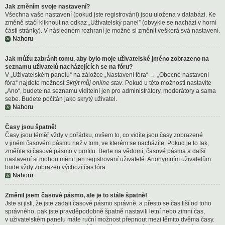
Jak změním svoje nastavení?
Všechna vaše nastavení (pokud jste registrováni) jsou uložena v databázi. Ke
změně stačí kliknout na odkaz „Uživatelský panel” (obvykle se nachází v horní
části stránky). V následném rozhraní je možné si změnit veškerá svá nastavení.
Nahoru
Jak můžu zabránit tomu, aby bylo moje uživatelské jméno zobrazeno na
seznamu uživatelů nacházejících se na fóru?
V „Uživatelském panelu“ na záložce „Nastavení fóra“ → „Obecné nastavení
fóra“ najdete možnost
Skrýt můj online stav
. Pokud u této možnosti nastavíte
„Ano“, budete na seznamu viditelní jen pro administrátory, moderátory a sama
sebe. Budete počítán jako skrytý uživatel.
Nahoru
Časy jsou špatně!
Časy jsou téměř vždy v pořádku, ovšem to, co vidíte jsou časy zobrazené
v jiném časovém pásmu než v tom, ve kterém se nacházíte. Pokud je to tak,
změňte si časové pásmo v profilu. Berte na vědomí, časové pásma a další
nastavení si mohou měnit jen registrovaní uživatelé. Anonymním uživatelům
bude vždy zobrazen výchozí čas fóra.
Nahoru
Změnil jsem časové pásmo, ale je to stále špatně!
Jste si jisti, že jste zadali časové pásmo správně, a přesto se čas liší od toho
správného, pak jste pravděpodobně špatně nastavili letní nebo zimní čas,
v uživatelském panelu máte ruční možnost přepnout mezi těmito dvěma časy.