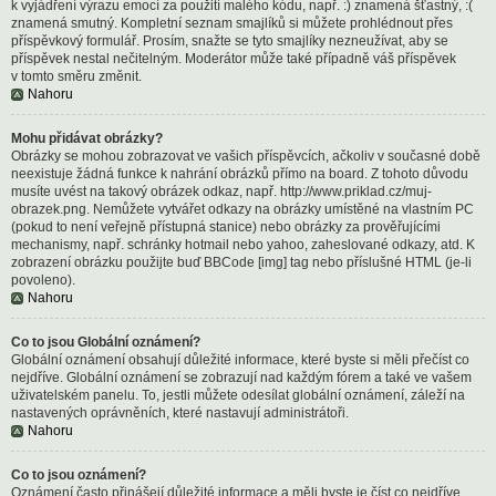
k vyjádření výrazu emocí za použití malého kódu, např. :) znamená šťastný, :(
znamená smutný. Kompletní seznam smajlíků si můžete prohlédnout přes
příspěvkový formulář. Prosím, snažte se tyto smajlíky nezneužívat, aby se
příspěvek nestal nečitelným. Moderátor může také případně váš příspěvek
v tomto směru změnit.
Nahoru
Mohu přidávat obrázky?
Obrázky se mohou zobrazovat ve vašich příspěvcích, ačkoliv v současné době
neexistuje žádná funkce k nahrání obrázků přímo na board. Z tohoto důvodu
musíte uvést na takový obrázek odkaz, např. http://www.priklad.cz/muj-
obrazek.png. Nemůžete vytvářet odkazy na obrázky umístěné na vlastním PC
(pokud to není veřejně přístupná stanice) nebo obrázky za prověřujícími
mechanismy, např. schránky hotmail nebo yahoo, zaheslované odkazy, atd. K
zobrazení obrázku použijte buď BBCode [img] tag nebo příslušné HTML (je-li
povoleno).
Nahoru
Co to jsou Globální oznámení?
Globální oznámení obsahují důležité informace, které byste si měli přečíst co
nejdříve. Globální oznámení se zobrazují nad každým fórem a také ve vašem
uživatelském panelu. To, jestli můžete odesílat globální oznámení, záleží na
nastavených oprávněních, které nastavují administrátoři.
Nahoru
Co to jsou oznámení?
Oznámení často přinášejí důležité informace a měli byste je číst co nejdříve.