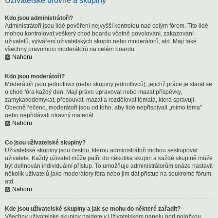
Uživatelské úrovně a skupiny
Kdo jsou administrátoři?
Administrátoři jsou lidé pověření nejvyšší kontrolou nad celým fórem. Tito lidé
mohou kontrolovat veškerý chod boardu včetně povolování, zakazování
uživatelů, vytváření uživatelských skupin nebo moderátorů, atd. Mají také
všechny pravomoci moderátorů na celém boardu.
Nahoru
Kdo jsou moderátoři?
Moderátoři jsou jednotlivci (nebo skupiny jednotlivců), jejichž práce je starat se
o chod fóra každý den. Mají právo upravovat nebo mazat příspěvky,
zamykat/odemykat, přesouvat, mazat a rozdělovat témata, která spravují.
Obecně řečeno, moderátoři jsou od toho, aby lidé nepřispívali „mimo téma”
nebo nepřidávali otravný materiál.
Nahoru
Co jsou uživatelské skupiny?
Uživatelské skupiny jsou cestou, kterou administrátoři mohou seskupovat
uživatele. Každý uživatel může patřit do několika skupin a každé skupině může
být definován individuální přístup. To umožňuje administrátorům snáze nastavit
několik uživatelů jako moderátory fóra nebo jim dát přístup na soukromé fórum,
atd.
Nahoru
Kde jsou uživatelské skupiny a jak se mohu do některé zařadit?
Všechny uživatelské skupiny najdete v Uživatelském panelu pod položkou