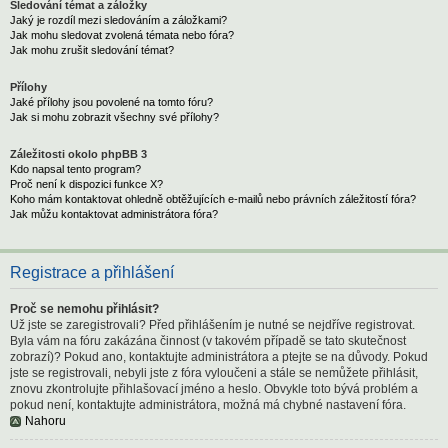
Sledování témat a záložky
Jaký je rozdíl mezi sledováním a záložkami?
Jak mohu sledovat zvolená témata nebo fóra?
Jak mohu zrušit sledování témat?
Přílohy
Jaké přílohy jsou povolené na tomto fóru?
Jak si mohu zobrazit všechny své přílohy?
Záležitosti okolo phpBB 3
Kdo napsal tento program?
Proč není k dispozici funkce X?
Koho mám kontaktovat ohledně obtěžujících e-mailů nebo právních záležitostí fóra?
Jak můžu kontaktovat administrátora fóra?
Registrace a přihlášení
Proč se nemohu přihlásit?
Už jste se zaregistrovali? Před přihlášením je nutné se nejdříve registrovat.
Byla vám na fóru zakázána činnost (v takovém případě se tato skutečnost
zobrazí)? Pokud ano, kontaktujte administrátora a ptejte se na důvody. Pokud
jste se registrovali, nebyli jste z fóra vyloučeni a stále se nemůžete přihlásit,
znovu zkontrolujte přihlašovací jméno a heslo. Obvykle toto bývá problém a
pokud není, kontaktujte administrátora, možná má chybné nastavení fóra.
Nahoru