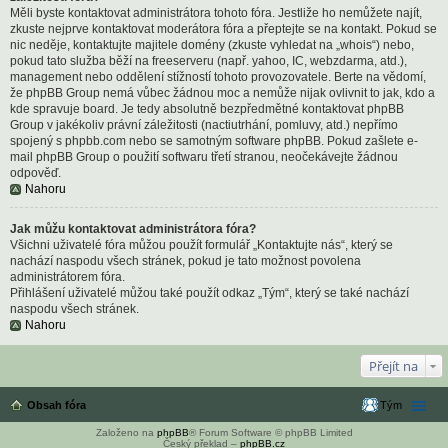
Měli byste kontaktovat administrátora tohoto fóra. Jestliže ho nemůžete najít,
zkuste nejprve kontaktovat moderátora fóra a přeptejte se na kontakt. Pokud se
nic neděje, kontaktujte majitele domény (zkuste vyhledat na „whois“) nebo,
pokud tato služba běží na freeserveru (např. yahoo, IC, webzdarma, atd.),
management nebo oddělení stížností tohoto provozovatele. Berte na vědomí,
že phpBB Group nemá vůbec žádnou moc a nemůže nijak ovlivnit to jak, kdo a
kde spravuje board. Je tedy absolutně bezpředmětné kontaktovat phpBB
Group v jakékoliv právní záležitosti (nactiutrhání, pomluvy, atd.) nepřímo
spojený s phpbb.com nebo se samotným software phpBB. Pokud zašlete e-
mail phpBB Group o použití softwaru třetí stranou, neočekávejte žádnou
odpověď.
Nahoru
Jak můžu kontaktovat administrátora fóra?
Všichni uživatelé fóra můžou použít formulář „Kontaktujte nás“, který se
nachází naspodu všech stránek, pokud je tato možnost povolena
administrátorem fóra.
Přihlášení uživatelé můžou také použít odkaz „Tým“, který se také nachází
naspodu všech stránek.
Nahoru
Přejít na
Obsah fóra
Tým
Založeno na
phpBB
® Forum Software © phpBB Limited
Český překlad –
phpBB.cz