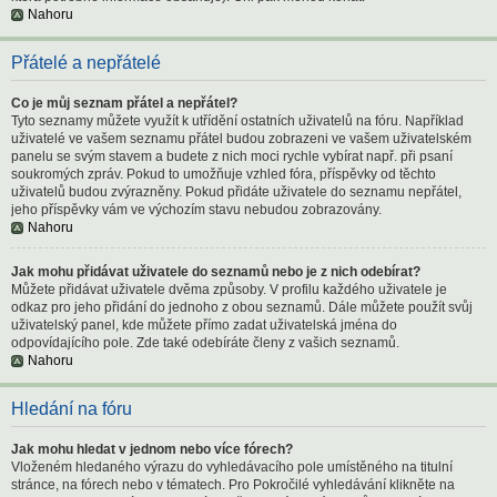
Nahoru
Přátelé a nepřátelé
Co je můj seznam přátel a nepřátel?
Tyto seznamy můžete využít k utřídění ostatních uživatelů na fóru. Například
uživatelé ve vašem seznamu přátel budou zobrazeni ve vašem uživatelském
panelu se svým stavem a budete z nich moci rychle vybírat např. při psaní
soukromých zpráv. Pokud to umožňuje vzhled fóra, příspěvky od těchto
uživatelů budou zvýrazněny. Pokud přidáte uživatele do seznamu nepřátel,
jeho příspěvky vám ve výchozím stavu nebudou zobrazovány.
Nahoru
Jak mohu přidávat uživatele do seznamů nebo je z nich odebírat?
Můžete přidávat uživatele dvěma způsoby. V profilu každého uživatele je
odkaz pro jeho přidání do jednoho z obou seznamů. Dále můžete použít svůj
uživatelský panel, kde můžete přímo zadat uživatelská jména do
odpovídajícího pole. Zde také odebíráte členy z vašich seznamů.
Nahoru
Hledání na fóru
Jak mohu hledat v jednom nebo více fórech?
Vloženém hledaného výrazu do vyhledávacího pole umístěného na titulní
stránce, na fórech nebo v tématech. Pro Pokročilé vyhledávání klikněte na