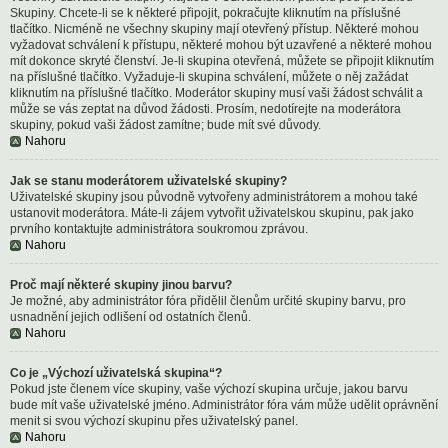
Skupiny. Chcete-li se k některé připojit, pokračujte kliknutím na příslušné
tlačítko. Nicméně ne všechny skupiny mají otevřený přístup. Některé mohou
vyžadovat schválení k přístupu, některé mohou být uzavřené a některé mohou
mít dokonce skryté členství. Je-li skupina otevřená, můžete se připojit kliknutím
na příslušné tlačítko. Vyžaduje-li skupina schválení, můžete o něj zažádat
kliknutím na příslušné tlačítko. Moderátor skupiny musí vaši žádost schválit a
může se vás zeptat na důvod žádosti. Prosím, nedotírejte na moderátora
skupiny, pokud vaši žádost zamítne; bude mít své důvody.
Nahoru
Jak se stanu moderátorem uživatelské skupiny?
Uživatelské skupiny jsou původně vytvořeny administrátorem a mohou také
ustanovit moderátora. Máte-li zájem vytvořit uživatelskou skupinu, pak jako
prvního kontaktujte administrátora soukromou zprávou.
Nahoru
Proč mají některé skupiny jinou barvu?
Je možné, aby administrátor fóra přidělil členům určité skupiny barvu, pro
usnadnění jejich odlišení od ostatních členů.
Nahoru
Co je „Výchozí uživatelská skupina“?
Pokud jste členem více skupiny, vaše výchozí skupina určuje, jakou barvu
bude mít vaše uživatelské jméno. Administrátor fóra vám může udělit oprávnění
menit si svou výchozí skupinu přes uživatelský panel.
Nahoru