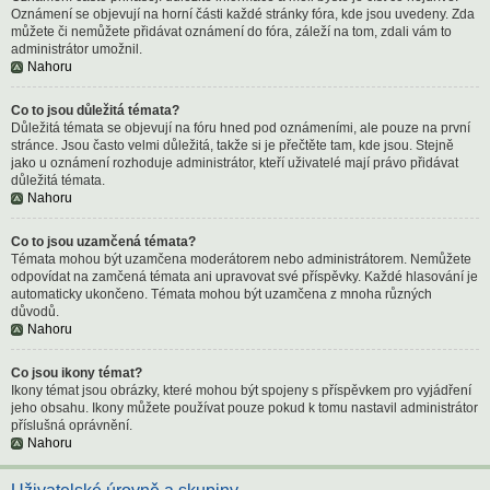
Oznámení se objevují na horní části každé stránky fóra, kde jsou uvedeny. Zda
můžete či nemůžete přidávat oznámení do fóra, záleží na tom, zdali vám to
administrátor umožnil.
Nahoru
Co to jsou důležitá témata?
Důležitá témata se objevují na fóru hned pod oznámeními, ale pouze na první
stránce. Jsou často velmi důležitá, takže si je přečtěte tam, kde jsou. Stejně
jako u oznámení rozhoduje administrátor, kteří uživatelé mají právo přidávat
důležitá témata.
Nahoru
Co to jsou uzamčená témata?
Témata mohou být uzamčena moderátorem nebo administrátorem. Nemůžete
odpovídat na zamčená témata ani upravovat své příspěvky. Každé hlasování je
automaticky ukončeno. Témata mohou být uzamčena z mnoha různých
důvodů.
Nahoru
Co jsou ikony témat?
Ikony témat jsou obrázky, které mohou být spojeny s příspěvkem pro vyjádření
jeho obsahu. Ikony můžete používat pouze pokud k tomu nastavil administrátor
příslušná oprávnění.
Nahoru