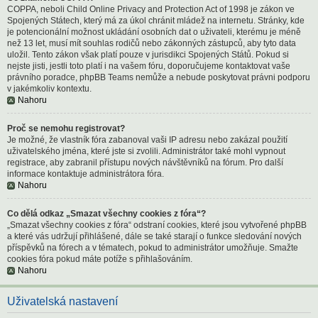
COPPA, neboli Child Online Privacy and Protection Act of 1998 je zákon ve
Spojených Státech, který má za úkol chránit mládež na internetu. Stránky, kde
je potencionální možnost ukládání osobních dat o uživateli, kterému je méně
než 13 let, musí mít souhlas rodičů nebo zákonných zástupců, aby tyto data
uložil. Tento zákon však platí pouze v jurisdikci Spojených Států. Pokud si
nejste jisti, jestli toto platí i na vašem fóru, doporučujeme kontaktovat vaše
právního poradce, phpBB Teams nemůže a nebude poskytovat právni podporu
v jakémkoliv kontextu.
Nahoru
Proč se nemohu registrovat?
Je možné, že vlastník fóra zabanoval vaši IP adresu nebo zakázal použití
uživatelského jména, které jste si zvolili. Administrátor také mohl vypnout
registrace, aby zabranil přístupu nových návštěvníků na fórum. Pro další
informace kontaktuje administrátora fóra.
Nahoru
Co dělá odkaz „Smazat všechny cookies z fóra“?
„Smazat všechny cookies z fóra“ odstraní cookies, které jsou vytvořené phpBB
a které vás udržují přihlášené, dále se také starají o funkce sledování nových
příspěvků na fórech a v tématech, pokud to administrátor umožňuje. Smažte
cookies fóra pokud máte potíže s přihlašováním.
Nahoru
Uživatelská nastavení