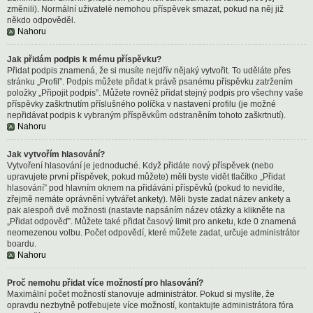
změnili). Normální uživatelé nemohou příspěvek smazat, pokud na něj již
někdo odpověděl.
Nahoru
Jak přidám podpis k mému příspěvku?
Přidat podpis znamená, že si musíte nejdřív nějaký vytvořit. To uděláte přes
stránku „Profil”. Podpis můžete přidat k právě psanému příspěvku zatržením
položky „Připojit podpis”. Můžete rovněž přidat stejný podpis pro všechny vaše
příspěvky zaškrtnutím příslušného políčka v nastavení profilu (je možné
nepřidávat podpis k vybraným příspěvkům odstraněním tohoto zaškrtnutí).
Nahoru
Jak vytvořím hlasování?
Vytvoření hlasování je jednoduché. Když přidáte nový příspěvek (nebo
upravujete první příspěvek, pokud můžete) měli byste vidět tlačítko „Přidat
hlasování” pod hlavním oknem na přidávání příspěvků (pokud to nevidíte,
zřejmě nemáte oprávnění vytvářet ankety). Měli byste zadat název ankety a
pak alespoň dvě možnosti (nastavte napsáním název otázky a klikněte na
„Přidat odpověď”. Můžete také přidat časový limit pro anketu, kde 0 znamená
neomezenou volbu. Počet odpovědí, které můžete zadat, určuje administrátor
boardu.
Nahoru
Proč nemohu přidat více možností pro hlasování?
Maximální počet možností stanovuje administrátor. Pokud si myslíte, že
opravdu nezbytně potřebujete více možností, kontaktujte administrátora fóra