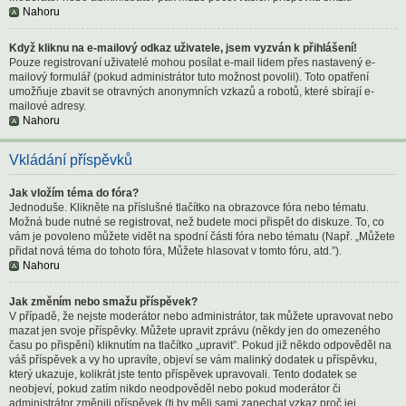
Nahoru
Když kliknu na e-mailový odkaz uživatele, jsem vyzván k přihlášení!
Pouze registrovaní uživatelé mohou posílat e-mail lidem přes nastavený e-
mailový formulář (pokud administrátor tuto možnost povolil). Toto opatření
umožňuje zbavit se otravných anonymních vzkazů a robotů, které sbírají e-
mailové adresy.
Nahoru
Vkládání příspěvků
Jak vložím téma do fóra?
Jednoduše. Klikněte na příslušné tlačítko na obrazovce fóra nebo tématu.
Možná bude nutné se registrovat, než budete moci přispět do diskuze. To, co
vám je povoleno můžete vidět na spodní části fóra nebo tématu (Např. „Můžete
přidat nová téma do tohoto fóra, Můžete hlasovat v tomto fóru, atd.”).
Nahoru
Jak změním nebo smažu příspěvek?
V případě, že nejste moderátor nebo administrátor, tak můžete upravovat nebo
mazat jen svoje příspěvky. Můžete upravit zprávu (někdy jen do omezeného
času po přispění) kliknutím na tlačítko „upravit”. Pokud již někdo odpověděl na
váš příspěvek a vy ho upravíte, objeví se vám malinký dodatek u příspěvku,
který ukazuje, kolikrát jste tento příspěvek upravovali. Tento dodatek se
neobjeví, pokud zatím nikdo neodpověděl nebo pokud moderátor či
administrátor změnili příspěvek (ti by měli sami zanechat vzkaz proč jej