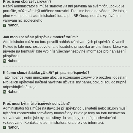
Proč jsem obdržel varování?
Každý administrátor si může stanovit vlastní pravidla na svém fóru, pokud je
porušíte, může vám být uděleno varování. Prosíme berte na vědomí, že toto je
plně v kompetenci administrátorů fóra a phpBB Group nemá s vydáváním
varování nic společného.
Nahoru
Jak mohu nahlásit příspěvek moderátorům?
Administrátor může na fóru povolit nahlašování vadných příspěvků uživateli.
Pokud je tato možnost povolena, u každého příspěvku uvidíte ikonu, která vás
přivede na formulář, kde vyplníte všechny nezbytné informace pro nahlášení
příspěvku.
Nahoru
K čemu slouží tlačítko „Uložit“ při psaní příspěvků?
Tato možnost vám umožňuje uložit si rozepsané zprávy pro pozdější odeslání.
Pro jejich opětovné načtení navštivte uživatelský panel, odkud jsou dostupné
odpovídající nástroje.
Nahoru
Proč musí být můj příspěvek schválen?
Administrátor fóra může nastavit, že příspěvky od uživatelů nebo skupin musí
být před zobrazením schváleny moderátory. Buďto je tedy na fóru nastaveno
schvalování, nebo jste byli umístěny do skupiny, u které je schvalování
vyžadováno. Kontaktujte administrátora fóra pro více informací.
Nahoru