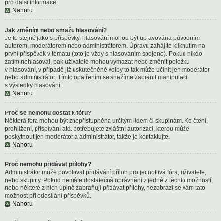
pro další informace.
Nahoru
Jak změním nebo smažu hlasování?
Je to stejné jako s příspěvky, hlasování mohou být upravována původním
autorem, moderátorem nebo administrátorem. Úpravu zahájíte kliknutím na
první příspěvek v tématu (toto je vždy s hlasováním spojeno). Pokud nikdo
zatím nehlasoval, pak uživatelé mohou vymazat nebo změnit položku
v hlasování, v případě již uskutečněné volby to tak může učinit jen moderátor
nebo administrátor. Tímto opatřením se snažíme zabránit manipulaci
s výsledky hlasování.
Nahoru
Proč se nemohu dostat k fóru?
Některá fóra mohou být znepřístupněna určitým lidem či skupinám. Ke čtení,
prohlížení, přispívání atd. potřebujete zvláštní autorizaci, kterou může
poskytnout jen moderátor a administrátor, takže je kontaktujte.
Nahoru
Proč nemohu přidávat přílohy?
Administrátor může povolovat přidávání příloh pro jednotlivá fóra, uživatele,
nebo skupiny. Pokud nemáte dostatečná oprávnění z jedné z těchto možností,
nebo některé z nich úplně zabraňují přidávat přílohy, nezobrazí se vám tato
možnost při odesílání příspěvků.
Nahoru