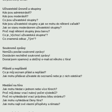
Uživatelské úrovně a skupiny
Kdo jsou administrátoři?
Kdo jsou moderátoři?
Co jsou uživatelské skupiny?
Kde jsou uživatelské skupiny a jak se mohu do některé zařadit?
Jak se stanu moderátorem uživatelské skupiny?
Proč mají některé skupiny jinou barvu?
Co je „Výchozí uživatelská skupina“?
Co znamená odkaz „Tým“?
Soukromé zprávy
Nemůžu posílat soukromé zprávy!
Dostávám nechtěné soukromé zprávy!
Dostal jsem spamový a obtížný e-mail od někoho z fóra!
Přátelé a nepřátelé
Co je můj seznam přátel a nepřátel?
Jak mohu přidávat uživatele do seznamů nebo je z nich odebírat?
Hledání na fóru
Jak mohu hledat v jednom nebo více fórech?
Proč můj dotaz vrací nulový počet výsledků?
Proč mi vyhledávání vrací prázdnou bílou stránku!?
Jak mohu vyhledávat členy fóra?
Jak mohu najít své vlastní příspěvky a témata?