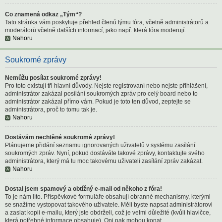
Co znamená odkaz „Tým“?
Tato stránka vám poskytuje přehled členů týmu fóra, včetně administrátorů a
moderátorů včetně dalších informací, jako např. která fóra moderují.
Nahoru
Soukromé zprávy
Nemůžu posílat soukromé zprávy!
Pro toto existují tři hlavní důvody. Nejste registrovaní nebo nejste přihlášení,
administrátor zakázal posílání soukromých zpráv pro celý board nebo to
administrátor zakázal přímo vám. Pokud je toto ten důvod, zeptejte se
administrátora, proč to tomu tak je.
Nahoru
Dostávám nechtěné soukromé zprávy!
Plánujeme přidání seznamu ignorovaných uživatelů v systému zasílání
soukromých zpráv. Nyní, pokud dostáváte takové zprávy, kontaktujte svého
administrátora, který má tu moc takovému uživateli zasílání zpráv zakázat.
Nahoru
Dostal jsem spamový a obtížný e-mail od někoho z fóra!
To je nám líto. Příspěvkové formuláře obsahují obranné mechanismy, kterými
se snažíme vystopovat takového uživatele. Měli byste napsat administrátorovi
a zaslat kopii e-mailu, který jste obdrželi, což je velmi důležité (kvůli hlavičce,
která potřebné informace obsahuje). Oni pak mohou konat.