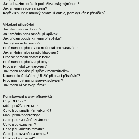
Jak zobrazím obrázek pod uživatelským jménem?
Jak změním svoje zařazení?
Když kliknu na e-mailový odkaz uživatele, jsem vyzván k přihlášení!
Vkládání příspěvků
Jak vložím téma do fóra?
Jak změním nebo smažu příspěvek?
Jak přidám podpis k mému příspěvku?
Jak vytvořím hlasování?
Proč nemohu přidat více možností pro hlasování?
Jak změním nebo smažu hlasování?
Proč se nemohu dostat k fóru?
Proč nemohu přidávat přílohy?
Proč jsem obdržel varování?
Jak mohu nahlásit příspěvek moderátorům?
K čemu slouží tlačítko „Uložit“ při psaní příspěvků?
Proč musí být můj příspěvek schválen?
Jak mohu oživit svoje téma?
Formátování a typy příspěvků
Co je BBCode?
Můžu používat HTML?
Co to jsou smajlíci (emotikony)?
Mohu přidávat obrázky?
Co to jsou Globální oznámení?
Co to jsou oznámení?
Co to jsou důležitá témata?
Co to jsou uzamčená témata?
Co jsou ikony témat?