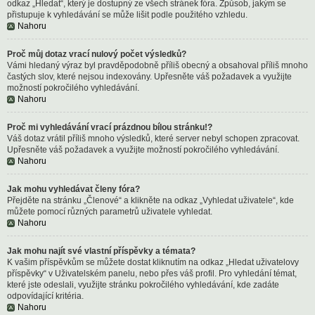
odkaz „Hledat“, který je dostupný ze všech stránek fóra. Způsob, jakým se
přistupuje k vyhledávání se může lišit podle použitého vzhledu.
Nahoru
Proč můj dotaz vrací nulový počet výsledků?
Vámi hledaný výraz byl pravděpodobně příliš obecný a obsahoval příliš mnoho
častých slov, které nejsou indexovány. Upřesněte váš požadavek a využijte
možností pokročilého vyhledávání.
Nahoru
Proč mi vyhledávání vrací prázdnou bílou stránku!?
Váš dotaz vrátil příliš mnoho výsledků, které server nebyl schopen zpracovat.
Upřesněte váš požadavek a využijte možností pokročilého vyhledávání.
Nahoru
Jak mohu vyhledávat členy fóra?
Přejděte na stránku „Členové“ a klikněte na odkaz „Vyhledat uživatele“, kde
můžete pomocí různých parametrů uživatele vyhledat.
Nahoru
Jak mohu najít své vlastní příspěvky a témata?
K vašim příspěvkům se můžete dostat kliknutím na odkaz „Hledat uživatelovy
příspěvky“ v Uživatelském panelu, nebo přes váš profil. Pro vyhledání témat,
které jste odeslali, využijte stránku pokročilého vyhledávání, kde zadáte
odpovídající kritéria.
Nahoru