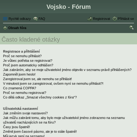
Vojsko - Fórum
Rychlé odkazy
FAQ
Registrovat
Přihlásit se
Obsah fóra
led
Často kladené otázky
at
Registrace a přihlášení
Proč se nemohu přihlásit?
Je vůbec potřeba se registrovat?
Proč jsem automaticky odhlášen?
Jak zabráním, aby se moje uživatelské jméno objevilo v seznamu právě přihlášených?
Zapomněl jsem heslo!
Zaregistroval jsem se, ale nemohu se přihlásit!
V minulosti jsem se zaregistroval, ovšem nyní se nemohu přihlásit?!
Co znamená COPPA?
Proč se nemohu registrovat?
Co dělá odkaz „Smazat všechny cookies z fóra“?
Uživatelská nastavení
Jak změním svoje nastavení?
Jak můžu zabránit tomu, aby bylo moje uživatelské jméno zobrazeno na seznamu
uživatelů nacházejících se na fóru?
Časy jsou špatně!
Změnil jsem časové pásmo, ale je to stále špatně!
Můj jazyk není na seznamu!