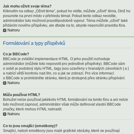
Jak mohu oživit svoje téma?
Kliknutím na odkaz „Oživit téma“, pokud ho vidíte, můžete „oživit“ téma, čímž ho
posunete na první místo v přehledu témat. Pokud tento odkaz nevidíte,
administrátor tuto možnost pravděpodobně vypnul. Téma můžete „oživit“ také
přidáním nového příspěvku, ale dbejte na to, abyste neporušili pravidla fóra.
Nahoru
Formátování a typy příspěvků
Co je BBCode?
BBCode je zvláštní implementace HTML. O jeho použití rozhoduje
administrátor (můžete toto nepovolit pro jednotlivé příspěvky). BBCode sám
o sobě je podobný stylu HTML, tagy jsou uzavřeny v hranatých závorkách [ a ]
a nabízí větší kontrolu nad tím, co a jak se zobrazí. Pro více informací
o BBCode si prohlédněte stránku, která je dostupná přes stránku přispívání.
Nahoru
Můžu používat HTML?
Bohužel nelze používat jakékoliv HTML formátování na tomto fóru a ani nelze
tuto možnost zapnout, administrátor však může definovat vlastní BBCode
značky, které mohou HTML nahradit.
Nahoru
Co to jsou smajlíci (emotikony)?
Smajlíci, neboli emotikony jsou malé grafické obrázky, které se používají