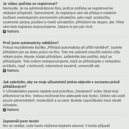
Je vůbec potřeba se registrovat?
Nemusíte. Je na administrátorovi fóra, jestli je potřeba se registrovat ke
vkládání příspěvků. Samozřejmě, že registrace vám dá přístup k ostatním
službám nedostupným anonymním uživatelům, jako např. postavičky,
soukromé zprávy, posílání e-mailů uživatelům, přihlášení do skupin, atd. Vřele
vám tedy registraci doporučujeme. Zabere to jen pár chvil.
Nahoru
Proč jsem automaticky odhlášen?
Pokud nezaškrtnete tlačítko „Přihlásit automaticky při příští návštěvě”, budete
přihlášeni jen po dobu práce na fóru. Toto má zabránit zneužití vašeho účtu
někým jiným. Abyste zůstali přihlášeni, zaškrtněte toto políčko, když se
přihlašujete. Toto ovšem nedoporučujeme, když se přihlašujete z veřejného
počítače, např. v knihovně, internetové kavárně, univerzitě atd.
Nahoru
Jak zabráním, aby se moje uživatelské jméno objevilo v seznamu právě
přihlášených?
V Uživatelském panelu najdete pod položkou „Nastavení“ volbu
Skrýt moji
přítomnost na fóru
. Volbou možnosti
Ano
aktivujete tuto funkci. Online vás uvidí
pouze administrátoři, moderátoři a vy sami. Budete započítáváni mezi skryté
uživatele.
Nahoru
Zapomněl jsem heslo!
Nic se neděje, vaše heslo můžeme kdykoliv obnovit. V tomto případě