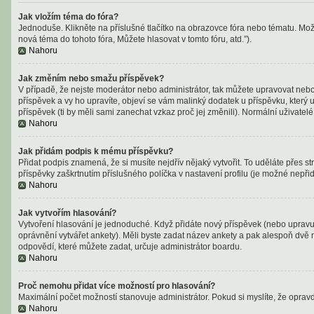
Jak vložím téma do fóra?
Jednoduše. Klikněte na příslušné tlačítko na obrazovce fóra nebo tématu. Mož
nová téma do tohoto fóra, Můžete hlasovat v tomto fóru, atd.”).
Nahoru
Jak změním nebo smažu příspěvek?
V případě, že nejste moderátor nebo administrátor, tak můžete upravovat nebo
příspěvek a vy ho upravíte, objeví se vám malinký dodatek u příspěvku, který 
příspěvek (ti by měli sami zanechat vzkaz proč jej změnili). Normální uživat
Nahoru
Jak přidám podpis k mému příspěvku?
Přidat podpis znamená, že si musíte nejdřív nějaký vytvořit. To uděláte přes 
příspěvky zaškrtnutím příslušného políčka v nastavení profilu (je možné nepř
Nahoru
Jak vytvořím hlasování?
Vytvoření hlasování je jednoduché. Když přidáte nový příspěvek (nebo upravuj
oprávnění vytvářet ankety). Měli byste zadat název ankety a pak alespoň dvě
odpovědí, které můžete zadat, určuje administrátor boardu.
Nahoru
Proč nemohu přidat více možností pro hlasování?
Maximální počet možností stanovuje administrátor. Pokud si myslíte, že opravd
Nahoru