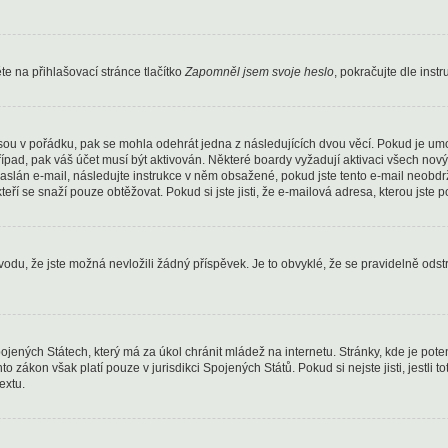
e na přihlašovací stránce tlačítko
Zapomněl jsem svoje heslo
, pokračujte dle inst
sou v pořádku, pak se mohla odehrát jedna z následujících dvou věcí. Pokud je um
řípad, pak váš účet musí být aktivován. Některé boardy vyžadují aktivaci všech nov
yl zaslán e-mail, následujte instrukce v něm obsažené, pokud jste tento e-mail neob
kteří se snaží pouze obtěžovat. Pokud si jste jisti, že e-mailová adresa, kterou jste p
u, že jste možná nevložili žádný příspěvek. Je to obvyklé, že se pravidelně odstraň
ojených Státech, který má za úkol chránit mládež na internetu. Stránky, kde je pot
to zákon však platí pouze v jurisdikci Spojených Států. Pokud si nejste jisti, jestli
extu.