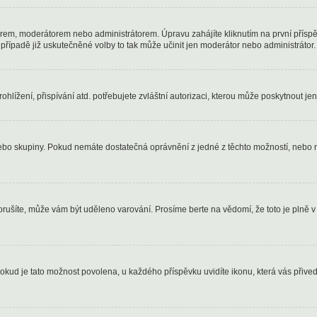
rem, moderátorem nebo administrátorem. Úpravu zahájíte kliknutím na první příspě
řípadě již uskutečněné volby to tak může učinit jen moderátor nebo administrátor.
lížení, přispívání atd. potřebujete zvláštní autorizaci, kterou může poskytnout jen 
 nebo skupiny. Pokud nemáte dostatečná oprávnění z jedné z těchto možností, nebo n
 porušíte, může vám být uděleno varování. Prosíme berte na vědomí, že toto je pl
Pokud je tato možnost povolena, u každého příspěvku uvidíte ikonu, která vás přiv