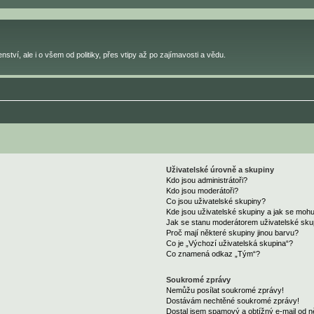
ství, ale i o všem od politiky, přes vtipy až po zajímavosti a vědu.
Uživatelské úrovně a skupiny
Kdo jsou administrátoři?
Kdo jsou moderátoři?
Co jsou uživatelské skupiny?
Kde jsou uživatelské skupiny a jak se mohu
Jak se stanu moderátorem uživatelské sku
Proč mají některé skupiny jinou barvu?
Co je „Výchozí uživatelská skupina“?
Co znamená odkaz „Tým“?
Soukromé zprávy
Nemůžu posílat soukromé zprávy!
Dostávám nechtěné soukromé zprávy!
Dostal jsem spamový a obtížný e-mail od n