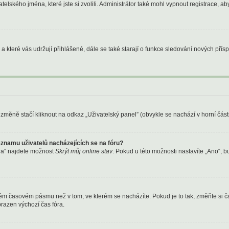
telského jména, které jste si zvolili. Administrátor také mohl vypnout registrace, a
a které vás udržují přihlášené, dále se také starají o funkce sledování nových pří
změně stačí kliknout na odkaz „Uživatelský panel” (obvykle se nachází v horní čás
znamu uživatelů nacházejících se na fóru?
ra“ najdete možnost
Skrýt můj online stav
. Pokud u této možnosti nastavíte „Ano“, 
ném časovém pásmu než v tom, ve kterém se nacházíte. Pokud je to tak, změňte si č
razen výchozí čas fóra.