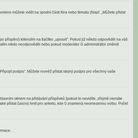
voleno můžete vidět na spodní části fóra nebo tématu (Např. „Můžete přidat
 přispění) kliknutím na tlačítko „upravit”. Pokud již někdo odpověděl na váš
d zatím nikdo neodpověděl nebo pokud moderátor či administrátor změnili
„Připojit podpis”. Můžete rovněž přidat stejný podpis pro všechny vaše
od hlavním oknem na přidávání příspěvků (pokud to nevidíte, zřejmě nemáte
 také přidat časový limit pro anketu, kde 0 znamená neomezenou volbu. Počet
ormace.