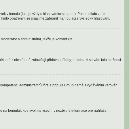
vek v tématu (toto je vždy s hlasováním spojeno). Pokud nikdo zatím
 Tímto opatřením se snažíme zabránit manipulaci s výsledky hlasování.
moderátor a administrátor, takže je kontaktujte.
ěkteré z nich úplně zabraňují přidávat přílohy, nezobrazí se vám tato možnost
ně v kompetenci administrátorů fóra a phpBB Group nemá s vydáváním varování
ede na formulář, kde vyplníte všechny nezbytné informace pro nahlášení