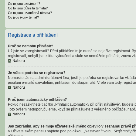
Co to jsou oznámení?
Co to jsou důležitá témata?
Co to jsou uzamčená témata?
Co jsou ikony témat?
Registrace a přihlášení
Proč se nemohu přihlásit?
Už jste se zaregistrovali? Před přihlášením je nutné se nejdříve registrovat. 
registrovali, nebyli jste z fóra vyloučeni a stále se nemůžete přihlásit, znov
Nahoru
Je vůbec potřeba se registrovat?
Nemusíte. Je na administrátorovi fóra, jestli je potřeba se registrovat ke v
posílání e-mailů uživatelům, přihlášení do skupin, atd. Vřele vám tedy registra
Nahoru
Proč jsem automaticky odhlášen?
Pokud nezaškrtnete tlačítko „Přihlásit automaticky při příští návštěvě”, budete 
Toto ovšem nedoporučujeme, když se přihlašujete z veřejného počítače, např. 
Nahoru
Jak zabráním, aby se moje uživatelské jméno objevilo v seznamu právě p
V Uživatelském panelu najdete pod položkou „Nastavení“ volbu
Skrýt moji př
uživatele.