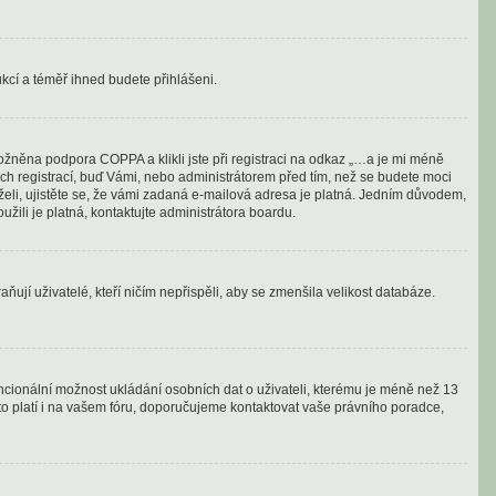
rukcí a téměř ihned budete přihlášeni.
ožněna podpora COPPA a klikli jste při registraci na odkaz „…a je mi méně
ých registrací, buď Vámi, nebo administrátorem před tím, než se budete moci
drželi, ujistěte se, že vámi zadaná e-mailová adresa je platná. Jedním důvodem,
oužili je platná, kontaktujte administrátora boardu.
ují uživatelé, kteří ničím nepřispěli, aby se zmenšila velikost databáze.
encionální možnost ukládání osobních dat o uživateli, kterému je méně než 13
 toto platí i na vašem fóru, doporučujeme kontaktovat vaše právního poradce,