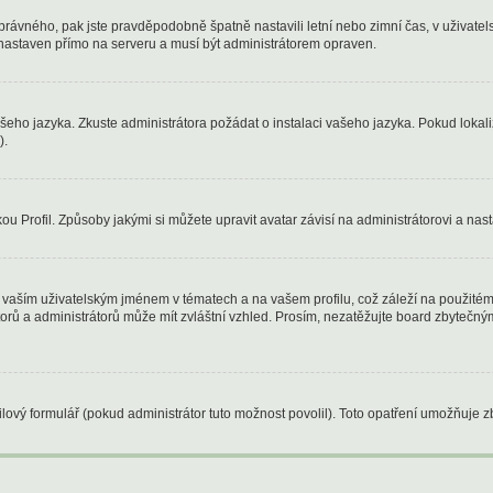
oho správného, pak jste pravděpodobně špatně nastavili letní nebo zimní čas, v uži
astaven přímo na serveru a musí být administrátorem opraven.
ašeho jazyka. Zkuste administrátora požádat o instalaci vašeho jazyka. Pokud lokal
).
u Profil. Způsoby jakými si můžete upravit avatar závisí na administrátorovi a nas
vaším uživatelským jménem v tématech a na vašem profilu, což záleží na použitém 
átorů a administrátorů může mít zvláštní vzhled. Prosím, nezatěžujte board zbytečn
ový formulář (pokud administrátor tuto možnost povolil). Toto opatření umožňuje z