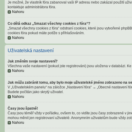
Je možné, že vlastník fóra zabanoval vaši IP adresu nebo zakázal použití uživa
kontaktuje administrátora fóra.
Nahoru
Co dělá odkaz „Smazat všechny cookies z fóra“?
„Smazat všechny cookies z fóra“ odstraní cookies, které jsou vytvořené phpBB 
cookies fóra pokud máte potíže s přihlašováním.
Nahoru
Uživatelská nastavení
Jak změním svoje nastavení?
Všechna vaše nastavení (pokud jste registrováni) jsou uložena v databázi. Ke 
Nahoru
Jak můžu zabránit tomu, aby bylo moje uživatelské jméno zobrazeno na se
V „Uživatelském panelu“ na záložce „Nastavení fóra“ → „Obecné nastavení fó
Budete počítán jako skrytý uživatel.
Nahoru
Časy jsou špatně!
Časy jsou téměř vždy v pořádku, ovšem to, co vidíte jsou časy zobrazené v ji
mohou měnit jen registrovaní uživatelé. Anonymním uživatelům bude vždy zob
Nahoru