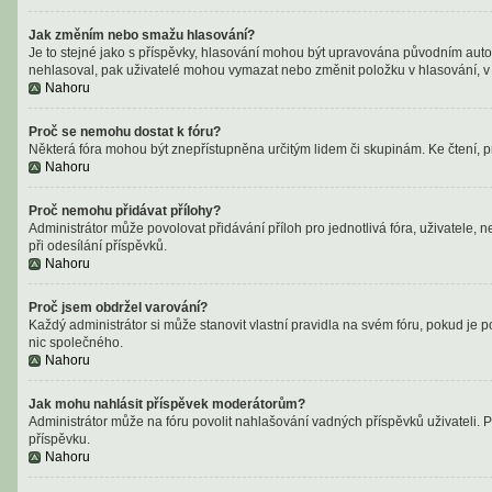
Jak změním nebo smažu hlasování?
Je to stejné jako s příspěvky, hlasování mohou být upravována původním auto
nehlasoval, pak uživatelé mohou vymazat nebo změnit položku v hlasování, v p
Nahoru
Proč se nemohu dostat k fóru?
Některá fóra mohou být znepřístupněna určitým lidem či skupinám. Ke čtení, proh
Nahoru
Proč nemohu přidávat přílohy?
Administrátor může povolovat přidávání příloh pro jednotlivá fóra, uživatele,
při odesílání příspěvků.
Nahoru
Proč jsem obdržel varování?
Každý administrátor si může stanovit vlastní pravidla na svém fóru, pokud je
nic společného.
Nahoru
Jak mohu nahlásit příspěvek moderátorům?
Administrátor může na fóru povolit nahlašování vadných příspěvků uživateli. 
příspěvku.
Nahoru