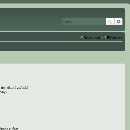
Registrovat
Přihlásit se
 do některé zařadit?
piny?
ěkoho z fóra!