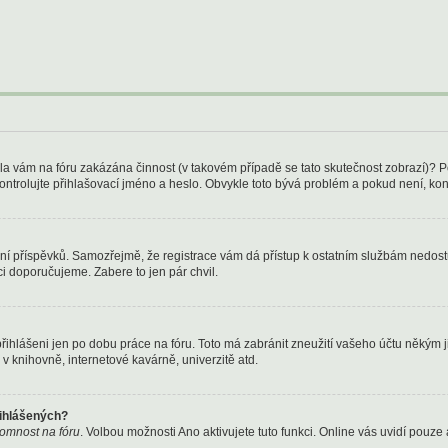
Byla vám na fóru zakázána činnost (v takovém případě se tato skutečnost zobrazí)? P
u zkontrolujte přihlašovací jméno a heslo. Obvykle toto bývá problém a pokud není, k
kládání příspěvků. Samozřejmě, že registrace vám dá přístup k ostatním službám ned
ci doporučujeme. Zabere to jen pár chvil.
přihlášeni jen po dobu práce na fóru. Toto má zabránit zneužití vašeho účtu někým jin
v knihovně, internetové kavárně, univerzitě atd.
řihlášených?
ítomnost na fóru
. Volbou možnosti
Ano
aktivujete tuto funkci. Online vás uvidí pouze