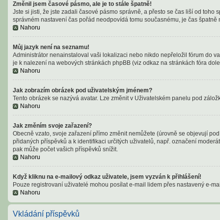
Změnil jsem časové pásmo, ale je to stále špatně!
Jste si jisti, že jste zadali časové pásmo správně, a přesto se čas liší od t
správném nastavení čas pořád neodpovídá tomu současnému, je čas špatně n
Nahoru
Můj jazyk není na seznamu!
Administrátor nenainstaloval vaši lokalizaci nebo nikdo nepřeložil fórum do v
je k nalezení na webových stránkách phpBB (viz odkaz na stránkách fóra dole
Nahoru
Jak zobrazím obrázek pod uživatelským jménem?
Tento obrázek se nazývá avatar. Lze změnit v Uživatelském panelu pod záložko
Nahoru
Jak změním svoje zařazení?
Obecně vzato, svoje zařazení přímo změnit nemůžete (úrovně se objevují pod 
přidaných příspěvků a k identifikaci určitých uživatelů, např. označení moder
pak může počet vašich příspěvků snížit.
Nahoru
Když kliknu na e-mailový odkaz uživatele, jsem vyzván k přihlášení!
Pouze registrovaní uživatelé mohou posílat e-mail lidem přes nastavený e-mail
Nahoru
Vkládání příspěvků