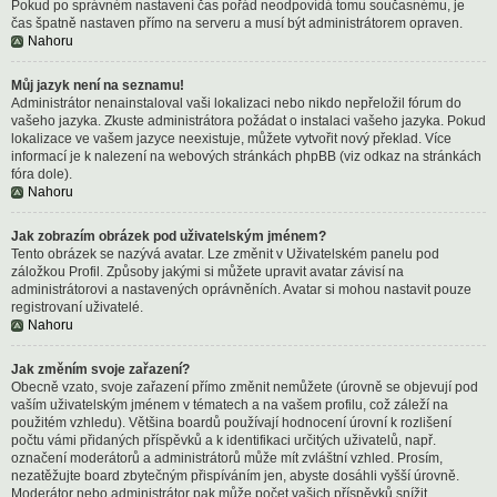
Pokud po správném nastavení čas pořád neodpovídá tomu současnému, je
čas špatně nastaven přímo na serveru a musí být administrátorem opraven.
Nahoru
Můj jazyk není na seznamu!
Administrátor nenainstaloval vaši lokalizaci nebo nikdo nepřeložil fórum do
vašeho jazyka. Zkuste administrátora požádat o instalaci vašeho jazyka. Pokud
lokalizace ve vašem jazyce neexistuje, můžete vytvořit nový překlad. Více
informací je k nalezení na webových stránkách phpBB (viz odkaz na stránkách
fóra dole).
Nahoru
Jak zobrazím obrázek pod uživatelským jménem?
Tento obrázek se nazývá avatar. Lze změnit v Uživatelském panelu pod
záložkou Profil. Způsoby jakými si můžete upravit avatar závisí na
administrátorovi a nastavených oprávněních. Avatar si mohou nastavit pouze
registrovaní uživatelé.
Nahoru
Jak změním svoje zařazení?
Obecně vzato, svoje zařazení přímo změnit nemůžete (úrovně se objevují pod
vaším uživatelským jménem v tématech a na vašem profilu, což záleží na
použitém vzhledu). Většina boardů používají hodnocení úrovní k rozlišení
počtu vámi přidaných příspěvků a k identifikaci určitých uživatelů, např.
označení moderátorů a administrátorů může mít zvláštní vzhled. Prosím,
nezatěžujte board zbytečným přispíváním jen, abyste dosáhli vyšší úrovně.
Moderátor nebo administrátor pak může počet vašich příspěvků snížit.