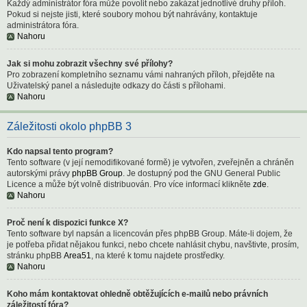
Každý administrátor fóra může povolit nebo zakázat jednotlivé druhy příloh.
Pokud si nejste jisti, které soubory mohou být nahrávány, kontaktuje
administrátora fóra.
Nahoru
Jak si mohu zobrazit všechny své přílohy?
Pro zobrazení kompletního seznamu vámi nahraných příloh, přejděte na
Uživatelský panel a následujte odkazy do části s přílohami.
Nahoru
Záležitosti okolo phpBB 3
Kdo napsal tento program?
Tento software (v její nemodifikované formě) je vytvořen, zveřejněn a chráněn
autorskými právy
phpBB Group
. Je dostupný pod the GNU General Public
Licence a může být volně distribuován. Pro více informací klikněte
zde
.
Nahoru
Proč není k dispozici funkce X?
Tento software byl napsán a licencován přes phpBB Group. Máte-li dojem, že
je potřeba přidat nějakou funkci, nebo chcete nahlásit chybu, navštivte, prosím,
stránku phpBB
Area51
, na které k tomu najdete prostředky.
Nahoru
Koho mám kontaktovat ohledně obtěžujících e-mailů nebo právních
záležitostí fóra?