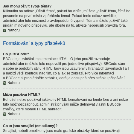
Jak mohu oživit svoje téma?
Kliknutím na odkaz „Oživit téma“, pokud ho vidíte, můžete „oživit“ téma, čímž ho
posunete na první místo v přehledu témat. Pokud tento odkaz nevidíte,
administrátor tuto možnost pravděpodobně vypnul. Téma můžete „oživit“ také
přidáním nového příspěvku, ale dbejte na to, abyste neporušili pravidla fóra.
Nahoru
Formátování a typy příspěvků
Co je BBCode?
BBCode je zvláštní implementace HTML. O jeho použití rozhoduje
administrátor (můžete toto nepovolit pro jednotlivé příspěvky). BBCode sám
o sobě je podobný stylu HTML, tagy jsou uzavřeny v hranatých závorkách [ a ]
a nabízí větší kontrolu nad tím, co a jak se zobrazí. Pro více informací
o BBCode si prohlédněte stránku, která je dostupná přes stránku přispívání.
Nahoru
Můžu používat HTML?
Bohužel nelze používat jakékoliv HTML formátování na tomto fóru a ani nelze
tuto možnost zapnout, administrátor však může definovat vlastní BBCode
značky, které mohou HTML nahradit.
Nahoru
Co to jsou smajlíci (emotikony)?
Smajlíci, neboli emotikony jsou malé grafické obrázky, které se používají