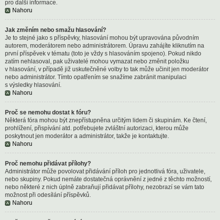
pro další informace.
Nahoru
Jak změním nebo smažu hlasování?
Je to stejné jako s příspěvky, hlasování mohou být upravována původním
autorem, moderátorem nebo administrátorem. Úpravu zahájíte kliknutím na
první příspěvek v tématu (toto je vždy s hlasováním spojeno). Pokud nikdo
zatím nehlasoval, pak uživatelé mohou vymazat nebo změnit položku
v hlasování, v případě již uskutečněné volby to tak může učinit jen moderátor
nebo administrátor. Tímto opatřením se snažíme zabránit manipulaci
s výsledky hlasování.
Nahoru
Proč se nemohu dostat k fóru?
Některá fóra mohou být znepřístupněna určitým lidem či skupinám. Ke čtení,
prohlížení, přispívání atd. potřebujete zvláštní autorizaci, kterou může
poskytnout jen moderátor a administrátor, takže je kontaktujte.
Nahoru
Proč nemohu přidávat přílohy?
Administrátor může povolovat přidávání příloh pro jednotlivá fóra, uživatele,
nebo skupiny. Pokud nemáte dostatečná oprávnění z jedné z těchto možností,
nebo některé z nich úplně zabraňují přidávat přílohy, nezobrazí se vám tato
možnost při odesílání příspěvků.
Nahoru