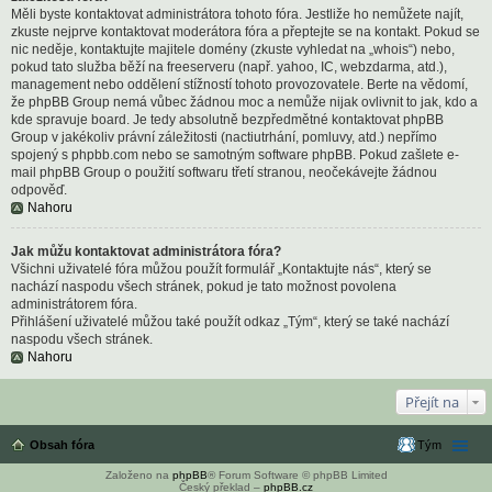
Měli byste kontaktovat administrátora tohoto fóra. Jestliže ho nemůžete najít,
zkuste nejprve kontaktovat moderátora fóra a přeptejte se na kontakt. Pokud se
nic neděje, kontaktujte majitele domény (zkuste vyhledat na „whois“) nebo,
pokud tato služba běží na freeserveru (např. yahoo, IC, webzdarma, atd.),
management nebo oddělení stížností tohoto provozovatele. Berte na vědomí,
že phpBB Group nemá vůbec žádnou moc a nemůže nijak ovlivnit to jak, kdo a
kde spravuje board. Je tedy absolutně bezpředmětné kontaktovat phpBB
Group v jakékoliv právní záležitosti (nactiutrhání, pomluvy, atd.) nepřímo
spojený s phpbb.com nebo se samotným software phpBB. Pokud zašlete e-
mail phpBB Group o použití softwaru třetí stranou, neočekávejte žádnou
odpověď.
Nahoru
Jak můžu kontaktovat administrátora fóra?
Všichni uživatelé fóra můžou použít formulář „Kontaktujte nás“, který se
nachází naspodu všech stránek, pokud je tato možnost povolena
administrátorem fóra.
Přihlášení uživatelé můžou také použít odkaz „Tým“, který se také nachází
naspodu všech stránek.
Nahoru
Přejít na
Obsah fóra
Tým
Založeno na
phpBB
® Forum Software © phpBB Limited
Český překlad –
phpBB.cz