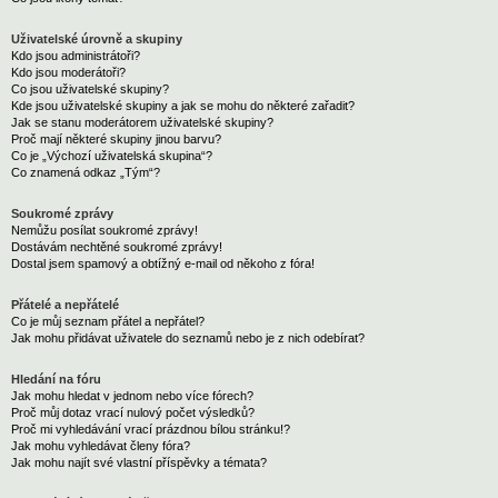
Uživatelské úrovně a skupiny
Kdo jsou administrátoři?
Kdo jsou moderátoři?
Co jsou uživatelské skupiny?
Kde jsou uživatelské skupiny a jak se mohu do některé zařadit?
Jak se stanu moderátorem uživatelské skupiny?
Proč mají některé skupiny jinou barvu?
Co je „Výchozí uživatelská skupina“?
Co znamená odkaz „Tým“?
Soukromé zprávy
Nemůžu posílat soukromé zprávy!
Dostávám nechtěné soukromé zprávy!
Dostal jsem spamový a obtížný e-mail od někoho z fóra!
Přátelé a nepřátelé
Co je můj seznam přátel a nepřátel?
Jak mohu přidávat uživatele do seznamů nebo je z nich odebírat?
Hledání na fóru
Jak mohu hledat v jednom nebo více fórech?
Proč můj dotaz vrací nulový počet výsledků?
Proč mi vyhledávání vrací prázdnou bílou stránku!?
Jak mohu vyhledávat členy fóra?
Jak mohu najít své vlastní příspěvky a témata?