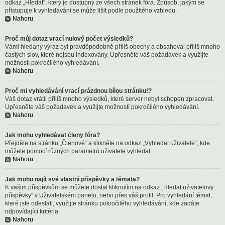
odkaz „Hledat“, který je dostupný ze všech stránek fóra. Způsob, jakým se
přistupuje k vyhledávání se může lišit podle použitého vzhledu.
Nahoru
Proč můj dotaz vrací nulový počet výsledků?
Vámi hledaný výraz byl pravděpodobně příliš obecný a obsahoval příliš mnoho
častých slov, které nejsou indexovány. Upřesněte váš požadavek a využijte
možností pokročilého vyhledávání.
Nahoru
Proč mi vyhledávání vrací prázdnou bílou stránku!?
Váš dotaz vrátil příliš mnoho výsledků, které server nebyl schopen zpracovat.
Upřesněte váš požadavek a využijte možností pokročilého vyhledávání.
Nahoru
Jak mohu vyhledávat členy fóra?
Přejděte na stránku „Členové“ a klikněte na odkaz „Vyhledat uživatele“, kde
můžete pomocí různých parametrů uživatele vyhledat.
Nahoru
Jak mohu najít své vlastní příspěvky a témata?
K vašim příspěvkům se můžete dostat kliknutím na odkaz „Hledat uživatelovy
příspěvky“ v Uživatelském panelu, nebo přes váš profil. Pro vyhledání témat,
které jste odeslali, využijte stránku pokročilého vyhledávání, kde zadáte
odpovídající kritéria.
Nahoru