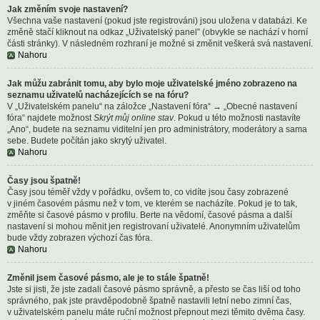
Jak změním svoje nastavení?
Všechna vaše nastavení (pokud jste registrováni) jsou uložena v databázi. Ke
změně stačí kliknout na odkaz „Uživatelský panel” (obvykle se nachází v horní
části stránky). V následném rozhraní je možné si změnit veškerá svá nastavení.
Nahoru
Jak můžu zabránit tomu, aby bylo moje uživatelské jméno zobrazeno na
seznamu uživatelů nacházejících se na fóru?
V „Uživatelském panelu“ na záložce „Nastavení fóra“ → „Obecné nastavení
fóra“ najdete možnost
Skrýt můj online stav
. Pokud u této možnosti nastavíte
„Ano“, budete na seznamu viditelní jen pro administrátory, moderátory a sama
sebe. Budete počítán jako skrytý uživatel.
Nahoru
Časy jsou špatně!
Časy jsou téměř vždy v pořádku, ovšem to, co vidíte jsou časy zobrazené
v jiném časovém pásmu než v tom, ve kterém se nacházíte. Pokud je to tak,
změňte si časové pásmo v profilu. Berte na vědomí, časové pásma a další
nastavení si mohou měnit jen registrovaní uživatelé. Anonymním uživatelům
bude vždy zobrazen výchozí čas fóra.
Nahoru
Změnil jsem časové pásmo, ale je to stále špatně!
Jste si jisti, že jste zadali časové pásmo správně, a přesto se čas liší od toho
správného, pak jste pravděpodobně špatně nastavili letní nebo zimní čas,
v uživatelském panelu máte ruční možnost přepnout mezi těmito dvěma časy.