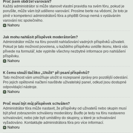
Proč jsem obdržel varování?
Každý administrátor si může stanovit vlastní pravidla na svém fóru, pokud je
porušíte, může vám být uděleno varování. Prosíme berte na vědomí, že toto je
plně v kompetenci administrátorů fóra a phpBB Group nemá s vydáváním
varování nic společného.
Nahoru
Jak mohu nahlásit příspěvek moderátorům?
Administrátor může na fóru povolit nahlašování vadných příspěvků uživateli.
Pokud je tato možnost povolena, u každého příspěvku uvidíte ikonu, která vás
přivede na formulář, kde vyplníte všechny nezbytné informace pro nahlášení
příspěvku.
Nahoru
K čemu slouží tlačítko „Uložit“ při psaní příspěvků?
Tato možnost vám umožňuje uložit si rozepsané zprávy pro pozdější odeslání.
Pro jejich opětovné načtení navštivte uživatelský panel, odkud jsou dostupné
odpovídající nástroje.
Nahoru
Proč musí být můj příspěvek schválen?
Administrátor fóra může nastavit, že příspěvky od uživatelů nebo skupin musí
být před zobrazením schváleny moderátory. Buďto je tedy na fóru nastaveno
schvalování, nebo jste byli umístěny do skupiny, u které je schvalování
vyžadováno. Kontaktujte administrátora fóra pro více informací.
Nahoru