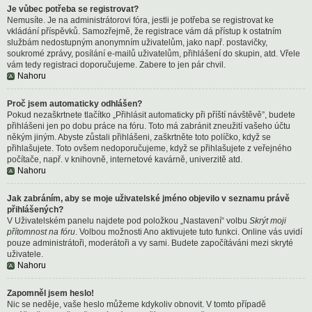
Je vůbec potřeba se registrovat?
Nemusíte. Je na administrátorovi fóra, jestli je potřeba se registrovat ke
vkládání příspěvků. Samozřejmě, že registrace vám dá přístup k ostatním
službám nedostupným anonymním uživatelům, jako např. postavičky,
soukromé zprávy, posílání e-mailů uživatelům, přihlášení do skupin, atd. Vřele
vám tedy registraci doporučujeme. Zabere to jen pár chvil.
Nahoru
Proč jsem automaticky odhlášen?
Pokud nezaškrtnete tlačítko „Přihlásit automaticky při příští návštěvě”, budete
přihlášeni jen po dobu práce na fóru. Toto má zabránit zneužití vašeho účtu
někým jiným. Abyste zůstali přihlášeni, zaškrtněte toto políčko, když se
přihlašujete. Toto ovšem nedoporučujeme, když se přihlašujete z veřejného
počítače, např. v knihovně, internetové kavárně, univerzitě atd.
Nahoru
Jak zabráním, aby se moje uživatelské jméno objevilo v seznamu právě
přihlášených?
V Uživatelském panelu najdete pod položkou „Nastavení“ volbu
Skrýt moji
přítomnost na fóru
. Volbou možnosti
Ano
aktivujete tuto funkci. Online vás uvidí
pouze administrátoři, moderátoři a vy sami. Budete započítáváni mezi skryté
uživatele.
Nahoru
Zapomněl jsem heslo!
Nic se neděje, vaše heslo můžeme kdykoliv obnovit. V tomto případě