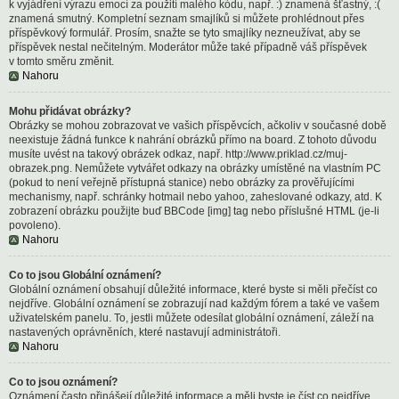
k vyjádření výrazu emocí za použití malého kódu, např. :) znamená šťastný, :(
znamená smutný. Kompletní seznam smajlíků si můžete prohlédnout přes
příspěvkový formulář. Prosím, snažte se tyto smajlíky nezneužívat, aby se
příspěvek nestal nečitelným. Moderátor může také případně váš příspěvek
v tomto směru změnit.
Nahoru
Mohu přidávat obrázky?
Obrázky se mohou zobrazovat ve vašich příspěvcích, ačkoliv v současné době
neexistuje žádná funkce k nahrání obrázků přímo na board. Z tohoto důvodu
musíte uvést na takový obrázek odkaz, např. http://www.priklad.cz/muj-
obrazek.png. Nemůžete vytvářet odkazy na obrázky umístěné na vlastním PC
(pokud to není veřejně přístupná stanice) nebo obrázky za prověřujícími
mechanismy, např. schránky hotmail nebo yahoo, zaheslované odkazy, atd. K
zobrazení obrázku použijte buď BBCode [img] tag nebo příslušné HTML (je-li
povoleno).
Nahoru
Co to jsou Globální oznámení?
Globální oznámení obsahují důležité informace, které byste si měli přečíst co
nejdříve. Globální oznámení se zobrazují nad každým fórem a také ve vašem
uživatelském panelu. To, jestli můžete odesílat globální oznámení, záleží na
nastavených oprávněních, které nastavují administrátoři.
Nahoru
Co to jsou oznámení?
Oznámení často přinášejí důležité informace a měli byste je číst co nejdříve.