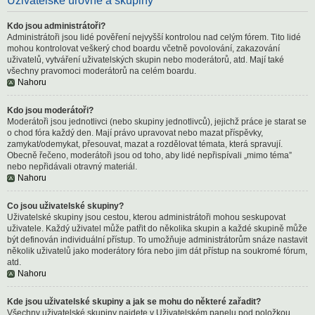
Uživatelské úrovně a skupiny
Kdo jsou administrátoři?
Administrátoři jsou lidé pověření nejvyšší kontrolou nad celým fórem. Tito lidé
mohou kontrolovat veškerý chod boardu včetně povolování, zakazování
uživatelů, vytváření uživatelských skupin nebo moderátorů, atd. Mají také
všechny pravomoci moderátorů na celém boardu.
Nahoru
Kdo jsou moderátoři?
Moderátoři jsou jednotlivci (nebo skupiny jednotlivců), jejichž práce je starat se
o chod fóra každý den. Mají právo upravovat nebo mazat příspěvky,
zamykat/odemykat, přesouvat, mazat a rozdělovat témata, která spravují.
Obecně řečeno, moderátoři jsou od toho, aby lidé nepřispívali „mimo téma”
nebo nepřidávali otravný materiál.
Nahoru
Co jsou uživatelské skupiny?
Uživatelské skupiny jsou cestou, kterou administrátoři mohou seskupovat
uživatele. Každý uživatel může patřit do několika skupin a každé skupině může
být definován individuální přístup. To umožňuje administrátorům snáze nastavit
několik uživatelů jako moderátory fóra nebo jim dát přístup na soukromé fórum,
atd.
Nahoru
Kde jsou uživatelské skupiny a jak se mohu do některé zařadit?
Všechny uživatelské skupiny najdete v Uživatelském panelu pod položkou