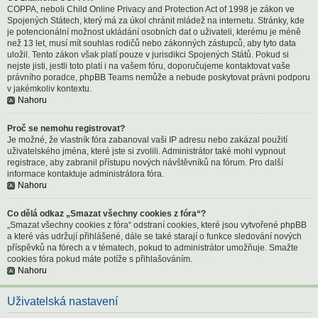
COPPA, neboli Child Online Privacy and Protection Act of 1998 je zákon ve
Spojených Státech, který má za úkol chránit mládež na internetu. Stránky, kde
je potencionální možnost ukládání osobních dat o uživateli, kterému je méně
než 13 let, musí mít souhlas rodičů nebo zákonných zástupců, aby tyto data
uložil. Tento zákon však platí pouze v jurisdikci Spojených Států. Pokud si
nejste jisti, jestli toto platí i na vašem fóru, doporučujeme kontaktovat vaše
právního poradce, phpBB Teams nemůže a nebude poskytovat právni podporu
v jakémkoliv kontextu.
Nahoru
Proč se nemohu registrovat?
Je možné, že vlastník fóra zabanoval vaši IP adresu nebo zakázal použití
uživatelského jména, které jste si zvolili. Administrátor také mohl vypnout
registrace, aby zabranil přístupu nových návštěvníků na fórum. Pro další
informace kontaktuje administrátora fóra.
Nahoru
Co dělá odkaz „Smazat všechny cookies z fóra“?
„Smazat všechny cookies z fóra“ odstraní cookies, které jsou vytvořené phpBB
a které vás udržují přihlášené, dále se také starají o funkce sledování nových
příspěvků na fórech a v tématech, pokud to administrátor umožňuje. Smažte
cookies fóra pokud máte potíže s přihlašováním.
Nahoru
Uživatelská nastavení