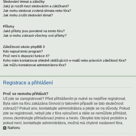
Sledování témat a záložky
Jaký je rozdíl mezi sledováním a záložkami?
Jak mohu sledovat zvolená témata nebo fóra?
Jak mohu zrušit sledování témat?
Přílohy
Jaké přílohy jsou povolené na tomto fóru?
Jak si mohu zobrazit všechny své přílohy?
Záležitosti okolo phpBB 3
Kdo napsal tento program?
Proč není k dispozici funkce X?
Koho mám kontaktovat ohledně obtěžujících e-mailů nebo právních záležitostí fóra?
Jak můžu kontaktovat administrátora fóra?
Registrace a přihlášení
Proč se nemohu přihlásit?
Už jste se zaregistrovali? Před přihlášením je nutné se nejdříve registrovat.
Byla vám na fóru zakázána činnost (v takovém případě se tato skutečnost
zobrazí)? Pokud ano, kontaktujte administrátora a ptejte se na důvody. Pokud
jste se registrovali, nebyli jste z fóra vyloučeni a stále se nemůžete přihlásit,
znovu zkontrolujte přihlašovací jméno a heslo. Obvykle toto bývá problém a
pokud není, kontaktujte administrátora, možná má chybné nastavení fóra.
Nahoru