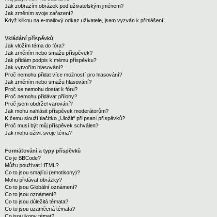
Jak zobrazím obrázek pod uživatelským jménem?
Jak změním svoje zařazení?
Když kliknu na e-mailový odkaz uživatele, jsem vyzván k přihlášení!
Vkládání příspěvků
Jak vložím téma do fóra?
Jak změním nebo smažu příspěvek?
Jak přidám podpis k mému příspěvku?
Jak vytvořím hlasování?
Proč nemohu přidat více možností pro hlasování?
Jak změním nebo smažu hlasování?
Proč se nemohu dostat k fóru?
Proč nemohu přidávat přílohy?
Proč jsem obdržel varování?
Jak mohu nahlásit příspěvek moderátorům?
K čemu slouží tlačítko „Uložit“ při psaní příspěvků?
Proč musí být můj příspěvek schválen?
Jak mohu oživit svoje téma?
Formátování a typy příspěvků
Co je BBCode?
Můžu používat HTML?
Co to jsou smajlíci (emotikony)?
Mohu přidávat obrázky?
Co to jsou Globální oznámení?
Co to jsou oznámení?
Co to jsou důležitá témata?
Co to jsou uzamčená témata?
Co jsou ikony témat?