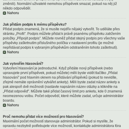
změnili). Normální uživatelé nemohou příspěvek smazat, pokud na něj již
někdo odpověděl.
Nahoru
Jak přidám podpis k mému příspěvku?
Přidat podpis znamená, že si musíte nejdřív nějaký vytvořit. To uděláte přes
stránku „Profil”. Podpis můžete přidat k právě psanému příspěvku zatržením
položky „Připojit podpis”. Můžete rovněž přidat stejný podpis pro všechny vaše
příspěvky zaškrtnutím příslušného políčka v nastavení profilu (je možné
nepřidávat podpis k vybraným příspěvkům odstraněním tohoto zaškrtnutí).
Nahoru
Jak vytvořím hlasování?
Vytvoření hlasování je jednoduché. Když přidáte nový příspěvek (nebo
upravujete první příspěvek, pokud můžete) měli byste vidět tlačítko „Přidat
hlasování” pod hlavním oknem na přidávání příspěvků (pokud to nevidíte,
zřejmě nemáte oprávnění vytvářet ankety). Měli byste zadat název ankety a
pak alespoň dvě možnosti (nastavte napsáním název otázky a klikněte na
„Přidat odpověď”. Můžete také přidat časový limit pro anketu, kde 0 znamená
neomezenou volbu. Počet odpovědí, které můžete zadat, určuje administrátor
boardu.
Nahoru
Proč nemohu přidat více možností pro hlasování?
Maximální počet možností stanovuje administrátor. Pokud si myslíte, že
opravdu nezbytně potřebujete více možností, kontaktujte administrátora fóra