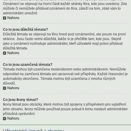
Oznámení se objevují na horní části každé stránky fóra, kde jsou uvedeny. Zda
můžete či nemůžete přidávat oznámení do fóra, záleží na tom, zdali vám to
administrátor umožnil.
Nahoru
Co to jsou důležitá témata?
Důležitá témata se objevují na fóru hned pod oznámeními, ale pouze na první
stránce. Jsou často velmi důležitá, takže si je přečtěte tam, kde jsou. Stejně
jako u oznámení rozhoduje administrátor, kteří uživatelé mají právo přidávat
důležitá témata.
Nahoru
Co to jsou uzamčená témata?
Témata mohou být uzamčena moderátorem nebo administrátorem. Nemůžete
odpovídat na zamčená témata ani upravovat své příspěvky. Každé hlasování je
automaticky ukončeno. Témata mohou být uzamčena z mnoha různých
důvodů.
Nahoru
Co jsou ikony témat?
Ikony témat jsou obrázky, které mohou být spojeny s příspěvkem pro vyjádření
jeho obsahu. Ikony můžete používat pouze pokud k tomu nastavil administrátor
příslušná oprávnění.
Nahoru