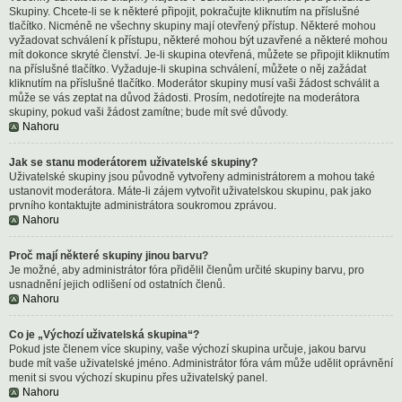
Skupiny. Chcete-li se k některé připojit, pokračujte kliknutím na příslušné
tlačítko. Nicméně ne všechny skupiny mají otevřený přístup. Některé mohou
vyžadovat schválení k přístupu, některé mohou být uzavřené a některé mohou
mít dokonce skryté členství. Je-li skupina otevřená, můžete se připojit kliknutím
na příslušné tlačítko. Vyžaduje-li skupina schválení, můžete o něj zažádat
kliknutím na příslušné tlačítko. Moderátor skupiny musí vaši žádost schválit a
může se vás zeptat na důvod žádosti. Prosím, nedotírejte na moderátora
skupiny, pokud vaši žádost zamítne; bude mít své důvody.
Nahoru
Jak se stanu moderátorem uživatelské skupiny?
Uživatelské skupiny jsou původně vytvořeny administrátorem a mohou také
ustanovit moderátora. Máte-li zájem vytvořit uživatelskou skupinu, pak jako
prvního kontaktujte administrátora soukromou zprávou.
Nahoru
Proč mají některé skupiny jinou barvu?
Je možné, aby administrátor fóra přidělil členům určité skupiny barvu, pro
usnadnění jejich odlišení od ostatních členů.
Nahoru
Co je „Výchozí uživatelská skupina“?
Pokud jste členem více skupiny, vaše výchozí skupina určuje, jakou barvu
bude mít vaše uživatelské jméno. Administrátor fóra vám může udělit oprávnění
menit si svou výchozí skupinu přes uživatelský panel.
Nahoru