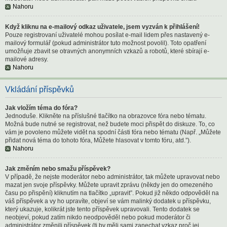
Nahoru
Když kliknu na e-mailový odkaz uživatele, jsem vyzván k přihlášení!
Pouze registrovaní uživatelé mohou posílat e-mail lidem přes nastavený e-
mailový formulář (pokud administrátor tuto možnost povolil). Toto opatření
umožňuje zbavit se otravných anonymních vzkazů a robotů, které sbírají e-
mailové adresy.
Nahoru
Vkládání příspěvků
Jak vložím téma do fóra?
Jednoduše. Klikněte na příslušné tlačítko na obrazovce fóra nebo tématu.
Možná bude nutné se registrovat, než budete moci přispět do diskuze. To, co
vám je povoleno můžete vidět na spodní části fóra nebo tématu (Např. „Můžete
přidat nová téma do tohoto fóra, Můžete hlasovat v tomto fóru, atd.”).
Nahoru
Jak změním nebo smažu příspěvek?
V případě, že nejste moderátor nebo administrátor, tak můžete upravovat nebo
mazat jen svoje příspěvky. Můžete upravit zprávu (někdy jen do omezeného
času po přispění) kliknutím na tlačítko „upravit”. Pokud již někdo odpověděl na
váš příspěvek a vy ho upravíte, objeví se vám malinký dodatek u příspěvku,
který ukazuje, kolikrát jste tento příspěvek upravovali. Tento dodatek se
neobjeví, pokud zatím nikdo neodpověděl nebo pokud moderátor či
administrátor změnili příspěvek (ti by měli sami zanechat vzkaz proč jej