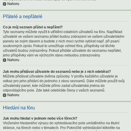
Nahoru
Přátelé a nepřátelé
Co je můj seznam přátel a nepřátel?
Tyto seznamy můžete využít k utřídění ostatních uživatelů na fóru. Například
uživatelé ve vašem seznamu přátel budou zobrazeni ve vašem uživatelském
panelu se svým stavem a budete z nich moci rychle vybírat např. při psaní
soukromých zpráv. Pokud to umožňuje vzhled fóra, příspěvky od těchto
uživatelů budou zvýrazněny. Pokud přidáte uživatele do seznamu nepřátel,
jeho příspěvky vám ve výchozím stavu nebudou zobrazovány.
Nahoru
Jak mohu přidávat uživatele do seznamů nebo je z nich odebírat?
Můžete přidávat uživatele dvěma způsoby. V profilu každého uživatele je
odkaz pro jeho přidání do jednoho z obou seznamů. Dále můžete použít svůj
uživatelský panel, kde můžete přímo zadat uživatelská jména do
odpovídajícího pole. Zde také odebíráte členy z vašich seznamů.
Nahoru
Hledání na fóru
Jak mohu hledat v jednom nebo více fórech?
Vloženém hledaného výrazu do vyhledávacího pole umístěného na titulní
stránce, na fórech nebo v tématech. Pro Pokročilé vyhledávání klikněte na