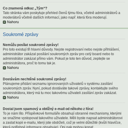
Co znamená odkaz „Tým“?
Tato stránka vám poskytuje přehled členů týmu fóra, včetně administrátorů a
moderátorů včetně dalších informací, jako např. která fóra moderují.
Nahoru
Soukromé zprávy
Nemůžu posílat soukromé zprávy!
Pro toto existují tři hlavní důvody. Nejste registrovaní nebo nejste přihlášení,
administrátor zakázal posílání soukromých zpráv pro celý board nebo to
administrátor zakázal přímo vám. Pokud je toto ten důvod, zeptejte se
administrátora, proč to tomu tak je.
Nahoru
Dostávám nechtěné soukromé zprávy!
Plánujeme přidání seznamu ignorovaných uživatelů v systému zasílání
soukromých zpráv. Nyní, pokud dostáváte takové zprávy, kontaktujte svého
administrátora, který má tu moc takovému uživateli zasílání zpráv zakázat.
Nahoru
Dostal jsem spamový a obtížný e-mail od někoho z fóra!
To je nám líto. Příspěvkové formuláře obsahují obranné mechanismy, kterými
se snažíme vystopovat takového uživatele. Měli byste napsat administrátorovi
a zaslat kopii e-mailu, který jste obdrželi, což je velmi důležité (kvůli hlavičce,
která potřebné informace obsahuje). Oni pak mohou konat.