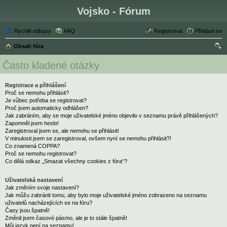
Vojsko - Fórum
Rychlé odkazy
FAQ
Registrovat
Přihlásit se
Obsah fóra
led
Často kladené otázky
at
Registrace a přihlášení
Proč se nemohu přihlásit?
Je vůbec potřeba se registrovat?
Proč jsem automaticky odhlášen?
Jak zabráním, aby se moje uživatelské jméno objevilo v seznamu právě přihlášených?
Zapomněl jsem heslo!
Zaregistroval jsem se, ale nemohu se přihlásit!
V minulosti jsem se zaregistroval, ovšem nyní se nemohu přihlásit?!
Co znamená COPPA?
Proč se nemohu registrovat?
Co dělá odkaz „Smazat všechny cookies z fóra“?
Uživatelská nastavení
Jak změním svoje nastavení?
Jak můžu zabránit tomu, aby bylo moje uživatelské jméno zobrazeno na seznamu
uživatelů nacházejících se na fóru?
Časy jsou špatně!
Změnil jsem časové pásmo, ale je to stále špatně!
Můj jazyk není na seznamu!