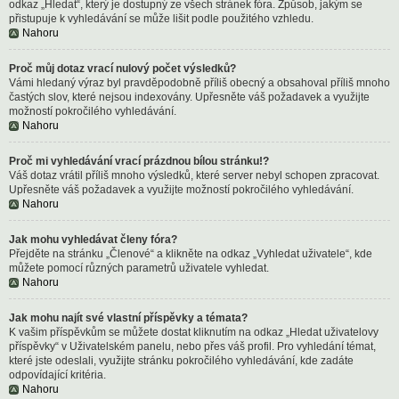
odkaz „Hledat“, který je dostupný ze všech stránek fóra. Způsob, jakým se
přistupuje k vyhledávání se může lišit podle použitého vzhledu.
Nahoru
Proč můj dotaz vrací nulový počet výsledků?
Vámi hledaný výraz byl pravděpodobně příliš obecný a obsahoval příliš mnoho
častých slov, které nejsou indexovány. Upřesněte váš požadavek a využijte
možností pokročilého vyhledávání.
Nahoru
Proč mi vyhledávání vrací prázdnou bílou stránku!?
Váš dotaz vrátil příliš mnoho výsledků, které server nebyl schopen zpracovat.
Upřesněte váš požadavek a využijte možností pokročilého vyhledávání.
Nahoru
Jak mohu vyhledávat členy fóra?
Přejděte na stránku „Členové“ a klikněte na odkaz „Vyhledat uživatele“, kde
můžete pomocí různých parametrů uživatele vyhledat.
Nahoru
Jak mohu najít své vlastní příspěvky a témata?
K vašim příspěvkům se můžete dostat kliknutím na odkaz „Hledat uživatelovy
příspěvky“ v Uživatelském panelu, nebo přes váš profil. Pro vyhledání témat,
které jste odeslali, využijte stránku pokročilého vyhledávání, kde zadáte
odpovídající kritéria.
Nahoru