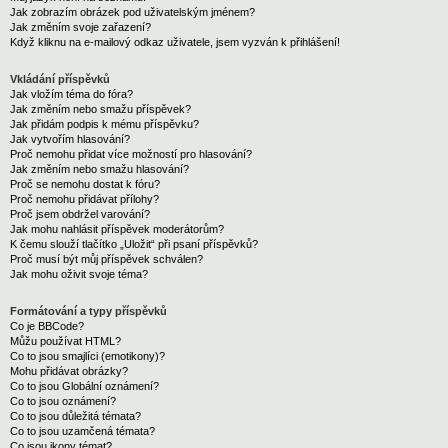
Jak zobrazím obrázek pod uživatelským jménem?
Jak změním svoje zařazení?
Když kliknu na e-mailový odkaz uživatele, jsem vyzván k přihlášení!
Vkládání příspěvků
Jak vložím téma do fóra?
Jak změním nebo smažu příspěvek?
Jak přidám podpis k mému příspěvku?
Jak vytvořím hlasování?
Proč nemohu přidat více možností pro hlasování?
Jak změním nebo smažu hlasování?
Proč se nemohu dostat k fóru?
Proč nemohu přidávat přílohy?
Proč jsem obdržel varování?
Jak mohu nahlásit příspěvek moderátorům?
K čemu slouží tlačítko „Uložit“ při psaní příspěvků?
Proč musí být můj příspěvek schválen?
Jak mohu oživit svoje téma?
Formátování a typy příspěvků
Co je BBCode?
Můžu používat HTML?
Co to jsou smajlíci (emotikony)?
Mohu přidávat obrázky?
Co to jsou Globální oznámení?
Co to jsou oznámení?
Co to jsou důležitá témata?
Co to jsou uzamčená témata?
Co jsou ikony témat?