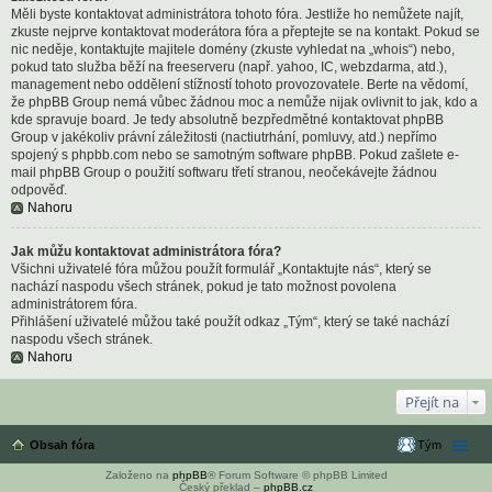
Měli byste kontaktovat administrátora tohoto fóra. Jestliže ho nemůžete najít,
zkuste nejprve kontaktovat moderátora fóra a přeptejte se na kontakt. Pokud se
nic neděje, kontaktujte majitele domény (zkuste vyhledat na „whois“) nebo,
pokud tato služba běží na freeserveru (např. yahoo, IC, webzdarma, atd.),
management nebo oddělení stížností tohoto provozovatele. Berte na vědomí,
že phpBB Group nemá vůbec žádnou moc a nemůže nijak ovlivnit to jak, kdo a
kde spravuje board. Je tedy absolutně bezpředmětné kontaktovat phpBB
Group v jakékoliv právní záležitosti (nactiutrhání, pomluvy, atd.) nepřímo
spojený s phpbb.com nebo se samotným software phpBB. Pokud zašlete e-
mail phpBB Group o použití softwaru třetí stranou, neočekávejte žádnou
odpověď.
Nahoru
Jak můžu kontaktovat administrátora fóra?
Všichni uživatelé fóra můžou použít formulář „Kontaktujte nás“, který se
nachází naspodu všech stránek, pokud je tato možnost povolena
administrátorem fóra.
Přihlášení uživatelé můžou také použít odkaz „Tým“, který se také nachází
naspodu všech stránek.
Nahoru
Přejít na
Obsah fóra
Tým
Založeno na
phpBB
® Forum Software © phpBB Limited
Český překlad –
phpBB.cz