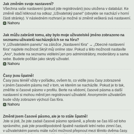
Jak změním svoje nastavení?
Všechna vaše nastavení (pokud jste registrováni) jsou uložena v databázi. Ke
změně stačí kliknout na odkaz „Uživatelský panel” (obvykle se nachází v horní
části stránky). V následném rozhraní je možné si změnit veškerá svá nastavení.
Nahoru
Jak můžu zabránit tomu, aby bylo moje uživatelské jméno zobrazeno na
seznamu uživatelů nacházejících se na fóru?
V „Uživatelském panelu“ na záložce „Nastavení fóra“ → „Obecné nastavení
fóra“ najdete možnost
Skrýt můj online stav
. Pokud u této možnosti nastavíte
„Ano“, budete na seznamu viditelní jen pro administrátory, moderátory a sama
sebe. Budete počítán jako skrytý uživatel.
Nahoru
Časy jsou špatně!
Časy jsou téměř vždy v pořádku, ovšem to, co vidíte jsou časy zobrazené
v jiném časovém pásmu než v tom, ve kterém se nacházíte. Pokud je to tak,
změňte si časové pásmo v profilu. Berte na vědomí, časové pásma a další
nastavení si mohou měnit jen registrovaní uživatelé. Anonymním uživatelům
bude vždy zobrazen výchozí čas fóra.
Nahoru
Změnil jsem časové pásmo, ale je to stále špatně!
Jste si jisti, že jste zadali časové pásmo správně, a přesto se čas liší od toho
správného, pak jste pravděpodobně špatně nastavili letní nebo zimní čas,
v uživatelském panelu máte ruční možnost přepnout mezi těmito dvěma časy.