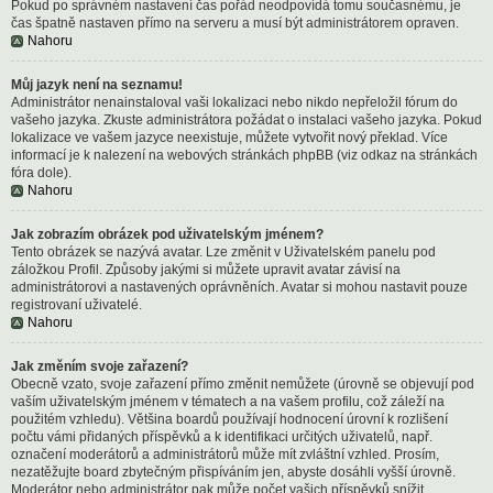
Pokud po správném nastavení čas pořád neodpovídá tomu současnému, je
čas špatně nastaven přímo na serveru a musí být administrátorem opraven.
Nahoru
Můj jazyk není na seznamu!
Administrátor nenainstaloval vaši lokalizaci nebo nikdo nepřeložil fórum do
vašeho jazyka. Zkuste administrátora požádat o instalaci vašeho jazyka. Pokud
lokalizace ve vašem jazyce neexistuje, můžete vytvořit nový překlad. Více
informací je k nalezení na webových stránkách phpBB (viz odkaz na stránkách
fóra dole).
Nahoru
Jak zobrazím obrázek pod uživatelským jménem?
Tento obrázek se nazývá avatar. Lze změnit v Uživatelském panelu pod
záložkou Profil. Způsoby jakými si můžete upravit avatar závisí na
administrátorovi a nastavených oprávněních. Avatar si mohou nastavit pouze
registrovaní uživatelé.
Nahoru
Jak změním svoje zařazení?
Obecně vzato, svoje zařazení přímo změnit nemůžete (úrovně se objevují pod
vaším uživatelským jménem v tématech a na vašem profilu, což záleží na
použitém vzhledu). Většina boardů používají hodnocení úrovní k rozlišení
počtu vámi přidaných příspěvků a k identifikaci určitých uživatelů, např.
označení moderátorů a administrátorů může mít zvláštní vzhled. Prosím,
nezatěžujte board zbytečným přispíváním jen, abyste dosáhli vyšší úrovně.
Moderátor nebo administrátor pak může počet vašich příspěvků snížit.