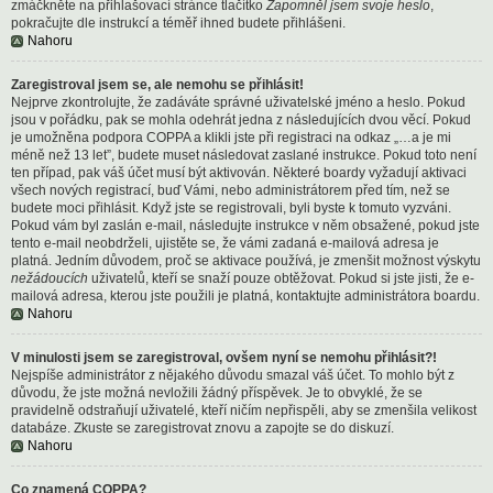
zmáčkněte na přihlašovací stránce tlačítko
Zapomněl jsem svoje heslo
,
pokračujte dle instrukcí a téměř ihned budete přihlášeni.
Nahoru
Zaregistroval jsem se, ale nemohu se přihlásit!
Nejprve zkontrolujte, že zadáváte správné uživatelské jméno a heslo. Pokud
jsou v pořádku, pak se mohla odehrát jedna z následujících dvou věcí. Pokud
je umožněna podpora COPPA a klikli jste při registraci na odkaz „…a je mi
méně než 13 let”, budete muset následovat zaslané instrukce. Pokud toto není
ten případ, pak váš účet musí být aktivován. Některé boardy vyžadují aktivaci
všech nových registrací, buď Vámi, nebo administrátorem před tím, než se
budete moci přihlásit. Když jste se registrovali, byli byste k tomuto vyzváni.
Pokud vám byl zaslán e-mail, následujte instrukce v něm obsažené, pokud jste
tento e-mail neobdrželi, ujistěte se, že vámi zadaná e-mailová adresa je
platná. Jedním důvodem, proč se aktivace používá, je zmenšit možnost výskytu
nežádoucích
uživatelů, kteří se snaží pouze obtěžovat. Pokud si jste jisti, že e-
mailová adresa, kterou jste použili je platná, kontaktujte administrátora boardu.
Nahoru
V minulosti jsem se zaregistroval, ovšem nyní se nemohu přihlásit?!
Nejspíše administrátor z nějakého důvodu smazal váš účet. To mohlo být z
důvodu, že jste možná nevložili žádný příspěvek. Je to obvyklé, že se
pravidelně odstraňují uživatelé, kteří ničím nepřispěli, aby se zmenšila velikost
databáze. Zkuste se zaregistrovat znovu a zapojte se do diskuzí.
Nahoru
Co znamená COPPA?