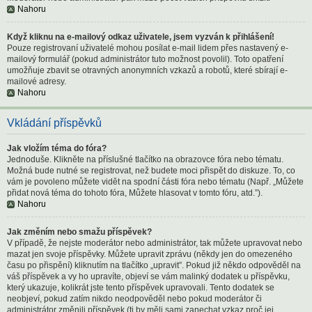
Nahoru
Když kliknu na e-mailový odkaz uživatele, jsem vyzván k přihlášení!
Pouze registrovaní uživatelé mohou posílat e-mail lidem přes nastavený e-
mailový formulář (pokud administrátor tuto možnost povolil). Toto opatření
umožňuje zbavit se otravných anonymních vzkazů a robotů, které sbírají e-
mailové adresy.
Nahoru
Vkládání příspěvků
Jak vložím téma do fóra?
Jednoduše. Klikněte na příslušné tlačítko na obrazovce fóra nebo tématu.
Možná bude nutné se registrovat, než budete moci přispět do diskuze. To, co
vám je povoleno můžete vidět na spodní části fóra nebo tématu (Např. „Můžete
přidat nová téma do tohoto fóra, Můžete hlasovat v tomto fóru, atd.”).
Nahoru
Jak změním nebo smažu příspěvek?
V případě, že nejste moderátor nebo administrátor, tak můžete upravovat nebo
mazat jen svoje příspěvky. Můžete upravit zprávu (někdy jen do omezeného
času po přispění) kliknutím na tlačítko „upravit”. Pokud již někdo odpověděl na
váš příspěvek a vy ho upravíte, objeví se vám malinký dodatek u příspěvku,
který ukazuje, kolikrát jste tento příspěvek upravovali. Tento dodatek se
neobjeví, pokud zatím nikdo neodpověděl nebo pokud moderátor či
administrátor změnili příspěvek (ti by měli sami zanechat vzkaz proč jej