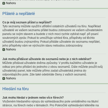
Nahoru
Přátelé a nepřátelé
Co je můj seznam přátel a nepřátel?
Tyto seznamy můžete využít k utřídění ostatních uživatelů na fóru. Například
uživatelé ve vašem seznamu přátel budou zobrazeni ve vašem uživatelském
panelu se svým stavem a budete z nich moci rychle vybírat např. při psaní
soukromých zpráv. Pokud to umožňuje vzhled fóra, příspěvky od těchto
uživatelů budou zvýrazněny. Pokud přidáte uživatele do seznamu nepřátel,
jeho příspěvky vám ve výchozím stavu nebudou zobrazovány.
Nahoru
Jak mohu přidávat uživatele do seznamů nebo je z nich odebírat?
Můžete přidávat uživatele dvěma způsoby. V profilu každého uživatele je
odkaz pro jeho přidání do jednoho z obou seznamů. Dále můžete použít svůj
uživatelský panel, kde můžete přímo zadat uživatelská jména do
odpovídajícího pole. Zde také odebíráte členy z vašich seznamů.
Nahoru
Hledání na fóru
Jak mohu hledat v jednom nebo více fórech?
Vloženém hledaného výrazu do vyhledávacího pole umístěného na titulní
stránce, na fórech nebo v tématech. Pro Pokročilé vyhledávání klikněte na