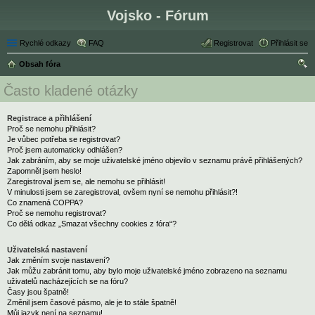
Vojsko - Fórum
Rychlé odkazy
FAQ
Registrovat
Přihlásit se
Obsah fóra
led
Často kladené otázky
at
Registrace a přihlášení
Proč se nemohu přihlásit?
Je vůbec potřeba se registrovat?
Proč jsem automaticky odhlášen?
Jak zabráním, aby se moje uživatelské jméno objevilo v seznamu právě přihlášených?
Zapomněl jsem heslo!
Zaregistroval jsem se, ale nemohu se přihlásit!
V minulosti jsem se zaregistroval, ovšem nyní se nemohu přihlásit?!
Co znamená COPPA?
Proč se nemohu registrovat?
Co dělá odkaz „Smazat všechny cookies z fóra“?
Uživatelská nastavení
Jak změním svoje nastavení?
Jak můžu zabránit tomu, aby bylo moje uživatelské jméno zobrazeno na seznamu
uživatelů nacházejících se na fóru?
Časy jsou špatně!
Změnil jsem časové pásmo, ale je to stále špatně!
Můj jazyk není na seznamu!