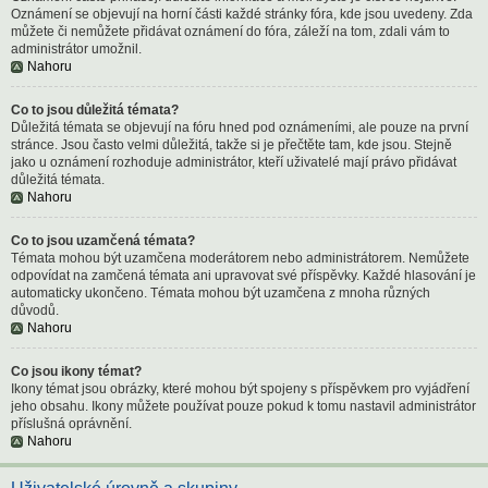
Oznámení se objevují na horní části každé stránky fóra, kde jsou uvedeny. Zda
můžete či nemůžete přidávat oznámení do fóra, záleží na tom, zdali vám to
administrátor umožnil.
Nahoru
Co to jsou důležitá témata?
Důležitá témata se objevují na fóru hned pod oznámeními, ale pouze na první
stránce. Jsou často velmi důležitá, takže si je přečtěte tam, kde jsou. Stejně
jako u oznámení rozhoduje administrátor, kteří uživatelé mají právo přidávat
důležitá témata.
Nahoru
Co to jsou uzamčená témata?
Témata mohou být uzamčena moderátorem nebo administrátorem. Nemůžete
odpovídat na zamčená témata ani upravovat své příspěvky. Každé hlasování je
automaticky ukončeno. Témata mohou být uzamčena z mnoha různých
důvodů.
Nahoru
Co jsou ikony témat?
Ikony témat jsou obrázky, které mohou být spojeny s příspěvkem pro vyjádření
jeho obsahu. Ikony můžete používat pouze pokud k tomu nastavil administrátor
příslušná oprávnění.
Nahoru