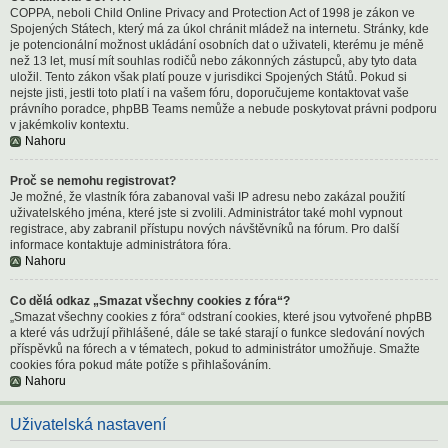
COPPA, neboli Child Online Privacy and Protection Act of 1998 je zákon ve
Spojených Státech, který má za úkol chránit mládež na internetu. Stránky, kde
je potencionální možnost ukládání osobních dat o uživateli, kterému je méně
než 13 let, musí mít souhlas rodičů nebo zákonných zástupců, aby tyto data
uložil. Tento zákon však platí pouze v jurisdikci Spojených Států. Pokud si
nejste jisti, jestli toto platí i na vašem fóru, doporučujeme kontaktovat vaše
právního poradce, phpBB Teams nemůže a nebude poskytovat právni podporu
v jakémkoliv kontextu.
Nahoru
Proč se nemohu registrovat?
Je možné, že vlastník fóra zabanoval vaši IP adresu nebo zakázal použití
uživatelského jména, které jste si zvolili. Administrátor také mohl vypnout
registrace, aby zabranil přístupu nových návštěvníků na fórum. Pro další
informace kontaktuje administrátora fóra.
Nahoru
Co dělá odkaz „Smazat všechny cookies z fóra“?
„Smazat všechny cookies z fóra“ odstraní cookies, které jsou vytvořené phpBB
a které vás udržují přihlášené, dále se také starají o funkce sledování nových
příspěvků na fórech a v tématech, pokud to administrátor umožňuje. Smažte
cookies fóra pokud máte potíže s přihlašováním.
Nahoru
Uživatelská nastavení