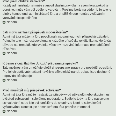
Proč jsem obdržel varování?
Každý administrátor si může stanovit vlastní pravidla na svém fóru, pokud je
porušíte, může vám být uděleno varování. Prosíme berte na vědomí, že toto je
plně v kompetenci administrátorů fóra a phpBB Group nemá s vydáváním
varování nic společného.
Nahoru
Jak mohu nahlásit příspěvek moderátorům?
Administrátor může na fóru povolit nahlašování vadných příspěvků uživateli.
Pokud je tato možnost povolena, u každého příspěvku uvidíte ikonu, která vás
přivede na formulář, kde vyplníte všechny nezbytné informace pro nahlášení
příspěvku.
Nahoru
K čemu slouží tlačítko „Uložit“ při psaní příspěvků?
Tato možnost vám umožňuje uložit si rozepsané zprávy pro pozdější odeslání.
Pro jejich opětovné načtení navštivte uživatelský panel, odkud jsou dostupné
odpovídající nástroje.
Nahoru
Proč musí být můj příspěvek schválen?
Administrátor fóra může nastavit, že příspěvky od uživatelů nebo skupin musí
být před zobrazením schváleny moderátory. Buďto je tedy na fóru nastaveno
schvalování, nebo jste byli umístěny do skupiny, u které je schvalování
vyžadováno. Kontaktujte administrátora fóra pro více informací.
Nahoru