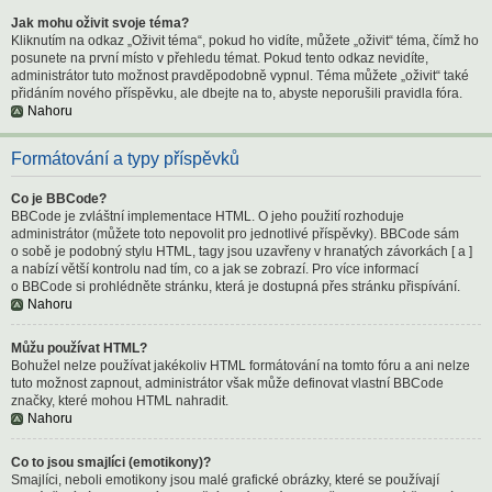
Jak mohu oživit svoje téma?
Kliknutím na odkaz „Oživit téma“, pokud ho vidíte, můžete „oživit“ téma, čímž ho
posunete na první místo v přehledu témat. Pokud tento odkaz nevidíte,
administrátor tuto možnost pravděpodobně vypnul. Téma můžete „oživit“ také
přidáním nového příspěvku, ale dbejte na to, abyste neporušili pravidla fóra.
Nahoru
Formátování a typy příspěvků
Co je BBCode?
BBCode je zvláštní implementace HTML. O jeho použití rozhoduje
administrátor (můžete toto nepovolit pro jednotlivé příspěvky). BBCode sám
o sobě je podobný stylu HTML, tagy jsou uzavřeny v hranatých závorkách [ a ]
a nabízí větší kontrolu nad tím, co a jak se zobrazí. Pro více informací
o BBCode si prohlédněte stránku, která je dostupná přes stránku přispívání.
Nahoru
Můžu používat HTML?
Bohužel nelze používat jakékoliv HTML formátování na tomto fóru a ani nelze
tuto možnost zapnout, administrátor však může definovat vlastní BBCode
značky, které mohou HTML nahradit.
Nahoru
Co to jsou smajlíci (emotikony)?
Smajlíci, neboli emotikony jsou malé grafické obrázky, které se používají