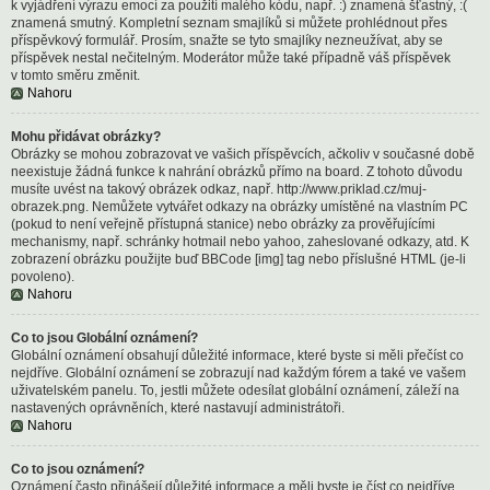
k vyjádření výrazu emocí za použití malého kódu, např. :) znamená šťastný, :(
znamená smutný. Kompletní seznam smajlíků si můžete prohlédnout přes
příspěvkový formulář. Prosím, snažte se tyto smajlíky nezneužívat, aby se
příspěvek nestal nečitelným. Moderátor může také případně váš příspěvek
v tomto směru změnit.
Nahoru
Mohu přidávat obrázky?
Obrázky se mohou zobrazovat ve vašich příspěvcích, ačkoliv v současné době
neexistuje žádná funkce k nahrání obrázků přímo na board. Z tohoto důvodu
musíte uvést na takový obrázek odkaz, např. http://www.priklad.cz/muj-
obrazek.png. Nemůžete vytvářet odkazy na obrázky umístěné na vlastním PC
(pokud to není veřejně přístupná stanice) nebo obrázky za prověřujícími
mechanismy, např. schránky hotmail nebo yahoo, zaheslované odkazy, atd. K
zobrazení obrázku použijte buď BBCode [img] tag nebo příslušné HTML (je-li
povoleno).
Nahoru
Co to jsou Globální oznámení?
Globální oznámení obsahují důležité informace, které byste si měli přečíst co
nejdříve. Globální oznámení se zobrazují nad každým fórem a také ve vašem
uživatelském panelu. To, jestli můžete odesílat globální oznámení, záleží na
nastavených oprávněních, které nastavují administrátoři.
Nahoru
Co to jsou oznámení?
Oznámení často přinášejí důležité informace a měli byste je číst co nejdříve.