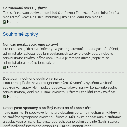
Co znamená odkaz „Tým“?
Tato stránka vám poskytuje přehled členů týmu fóra, včetně administrátorů a
moderátorů včetně dalších informací, jako např. která fóra moderují.
Nahoru
Soukromé zprávy
Nemůžu posílat soukromé zprávy!
Pro toto existují tři hlavní důvody. Nejste registrovaní nebo nejste přihlášení,
administrátor zakázal posílání soukromých zpráv pro celý board nebo to
administrátor zakázal přímo vám. Pokud je toto ten důvod, zeptejte se
administrátora, proč to tomu tak je.
Nahoru
Dostávám nechtěné soukromé zprávy!
Plánujeme přidání seznamu ignorovaných uživatelů v systému zasílání
soukromých zpráv. Nyní, pokud dostáváte takové zprávy, kontaktujte svého
administrátora, který má tu moc takovému uživateli zasílání zpráv zakázat.
Nahoru
Dostal jsem spamový a obtížný e-mail od někoho z fóra!
To je nám líto. Příspěvkové formuláře obsahují obranné mechanismy, kterými
se snažíme vystopovat takového uživatele. Měli byste napsat administrátorovi
a zaslat kopii e-mailu, který jste obdrželi, což je velmi důležité (kvůli hlavičce,
která potřebné informace obsahuje). Oni pak mohou konat.