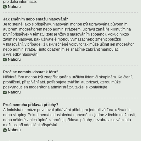
pro další informace.
Nahoru
Jak změním nebo smažu hlasování?
Je to stejné jako s příspěvky, hlasování mohou být upravována původním
autorem, moderátorem nebo administrátorem. Úpravu zahájíte kliknutím na
první příspěvek v tématu (toto je vždy s hlasováním spojeno). Pokud nikdo
zatím nehlasoval, pak uživatelé mohou vymazat nebo změnit položku
v hlasování, v případě již uskutečněné volby to tak může učinit jen moderátor
nebo administrátor. Tímto opatřením se snažíme zabránit manipulaci
s výsledky hlasování.
Nahoru
Proč se nemohu dostat k fóru?
Některá fóra mohou být znepřístupněna určitým lidem či skupinám. Ke čtení,
prohlížení, přispívání atd. potřebujete zvláštní autorizaci, kterou může
poskytnout jen moderátor a administrátor, takže je kontaktujte.
Nahoru
Proč nemohu přidávat přílohy?
Administrátor může povolovat přidávání příloh pro jednotlivá fóra, uživatele,
nebo skupiny. Pokud nemáte dostatečná oprávnění z jedné z těchto možností,
nebo některé z nich úplně zabraňují přidávat přílohy, nezobrazí se vám tato
možnost při odesílání příspěvků.
Nahoru