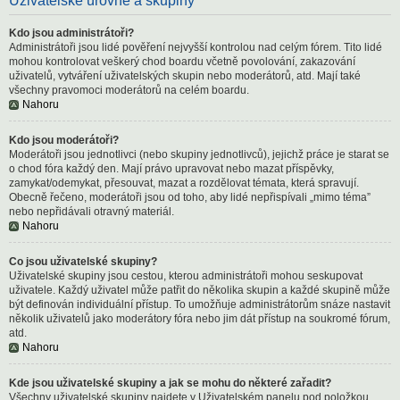
Uživatelské úrovně a skupiny
Kdo jsou administrátoři?
Administrátoři jsou lidé pověření nejvyšší kontrolou nad celým fórem. Tito lidé
mohou kontrolovat veškerý chod boardu včetně povolování, zakazování
uživatelů, vytváření uživatelských skupin nebo moderátorů, atd. Mají také
všechny pravomoci moderátorů na celém boardu.
Nahoru
Kdo jsou moderátoři?
Moderátoři jsou jednotlivci (nebo skupiny jednotlivců), jejichž práce je starat se
o chod fóra každý den. Mají právo upravovat nebo mazat příspěvky,
zamykat/odemykat, přesouvat, mazat a rozdělovat témata, která spravují.
Obecně řečeno, moderátoři jsou od toho, aby lidé nepřispívali „mimo téma”
nebo nepřidávali otravný materiál.
Nahoru
Co jsou uživatelské skupiny?
Uživatelské skupiny jsou cestou, kterou administrátoři mohou seskupovat
uživatele. Každý uživatel může patřit do několika skupin a každé skupině může
být definován individuální přístup. To umožňuje administrátorům snáze nastavit
několik uživatelů jako moderátory fóra nebo jim dát přístup na soukromé fórum,
atd.
Nahoru
Kde jsou uživatelské skupiny a jak se mohu do některé zařadit?
Všechny uživatelské skupiny najdete v Uživatelském panelu pod položkou