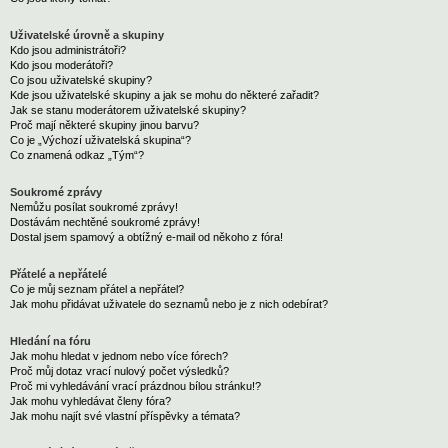
Uživatelské úrovně a skupiny
Kdo jsou administrátoři?
Kdo jsou moderátoři?
Co jsou uživatelské skupiny?
Kde jsou uživatelské skupiny a jak se mohu do některé zařadit?
Jak se stanu moderátorem uživatelské skupiny?
Proč mají některé skupiny jinou barvu?
Co je „Výchozí uživatelská skupina“?
Co znamená odkaz „Tým“?
Soukromé zprávy
Nemůžu posílat soukromé zprávy!
Dostávám nechtěné soukromé zprávy!
Dostal jsem spamový a obtížný e-mail od někoho z fóra!
Přátelé a nepřátelé
Co je můj seznam přátel a nepřátel?
Jak mohu přidávat uživatele do seznamů nebo je z nich odebírat?
Hledání na fóru
Jak mohu hledat v jednom nebo více fórech?
Proč můj dotaz vrací nulový počet výsledků?
Proč mi vyhledávání vrací prázdnou bílou stránku!?
Jak mohu vyhledávat členy fóra?
Jak mohu najít své vlastní příspěvky a témata?