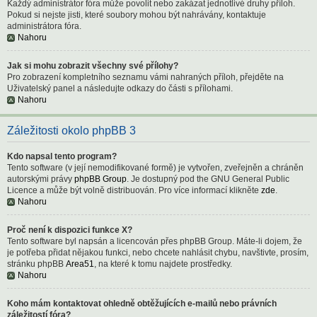
Každý administrátor fóra může povolit nebo zakázat jednotlivé druhy příloh.
Pokud si nejste jisti, které soubory mohou být nahrávány, kontaktuje
administrátora fóra.
Nahoru
Jak si mohu zobrazit všechny své přílohy?
Pro zobrazení kompletního seznamu vámi nahraných příloh, přejděte na
Uživatelský panel a následujte odkazy do části s přílohami.
Nahoru
Záležitosti okolo phpBB 3
Kdo napsal tento program?
Tento software (v její nemodifikované formě) je vytvořen, zveřejněn a chráněn
autorskými právy
phpBB Group
. Je dostupný pod the GNU General Public
Licence a může být volně distribuován. Pro více informací klikněte
zde
.
Nahoru
Proč není k dispozici funkce X?
Tento software byl napsán a licencován přes phpBB Group. Máte-li dojem, že
je potřeba přidat nějakou funkci, nebo chcete nahlásit chybu, navštivte, prosím,
stránku phpBB
Area51
, na které k tomu najdete prostředky.
Nahoru
Koho mám kontaktovat ohledně obtěžujících e-mailů nebo právních
záležitostí fóra?