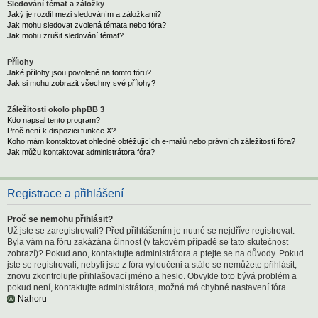
Sledování témat a záložky
Jaký je rozdíl mezi sledováním a záložkami?
Jak mohu sledovat zvolená témata nebo fóra?
Jak mohu zrušit sledování témat?
Přílohy
Jaké přílohy jsou povolené na tomto fóru?
Jak si mohu zobrazit všechny své přílohy?
Záležitosti okolo phpBB 3
Kdo napsal tento program?
Proč není k dispozici funkce X?
Koho mám kontaktovat ohledně obtěžujících e-mailů nebo právních záležitostí fóra?
Jak můžu kontaktovat administrátora fóra?
Registrace a přihlášení
Proč se nemohu přihlásit?
Už jste se zaregistrovali? Před přihlášením je nutné se nejdříve registrovat.
Byla vám na fóru zakázána činnost (v takovém případě se tato skutečnost
zobrazí)? Pokud ano, kontaktujte administrátora a ptejte se na důvody. Pokud
jste se registrovali, nebyli jste z fóra vyloučeni a stále se nemůžete přihlásit,
znovu zkontrolujte přihlašovací jméno a heslo. Obvykle toto bývá problém a
pokud není, kontaktujte administrátora, možná má chybné nastavení fóra.
Nahoru