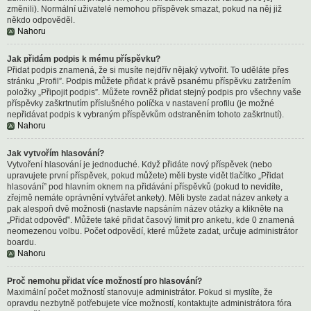
změnili). Normální uživatelé nemohou příspěvek smazat, pokud na něj již
někdo odpověděl.
Nahoru
Jak přidám podpis k mému příspěvku?
Přidat podpis znamená, že si musíte nejdřív nějaký vytvořit. To uděláte přes
stránku „Profil”. Podpis můžete přidat k právě psanému příspěvku zatržením
položky „Připojit podpis”. Můžete rovněž přidat stejný podpis pro všechny vaše
příspěvky zaškrtnutím příslušného políčka v nastavení profilu (je možné
nepřidávat podpis k vybraným příspěvkům odstraněním tohoto zaškrtnutí).
Nahoru
Jak vytvořím hlasování?
Vytvoření hlasování je jednoduché. Když přidáte nový příspěvek (nebo
upravujete první příspěvek, pokud můžete) měli byste vidět tlačítko „Přidat
hlasování” pod hlavním oknem na přidávání příspěvků (pokud to nevidíte,
zřejmě nemáte oprávnění vytvářet ankety). Měli byste zadat název ankety a
pak alespoň dvě možnosti (nastavte napsáním název otázky a klikněte na
„Přidat odpověď”. Můžete také přidat časový limit pro anketu, kde 0 znamená
neomezenou volbu. Počet odpovědí, které můžete zadat, určuje administrátor
boardu.
Nahoru
Proč nemohu přidat více možností pro hlasování?
Maximální počet možností stanovuje administrátor. Pokud si myslíte, že
opravdu nezbytně potřebujete více možností, kontaktujte administrátora fóra