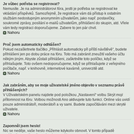
Je vůbec potřeba se registrovat?
Nemusíte. Je na administrátorovi fóra, jestli je potřeba se registrovat ke
vkládání příspěvků. Samozřejmě, že registrace vám dá přístup k ostatním
službám nedostupným anonymním uživatelům, jako např. postavičky,
soukromé zprávy, posílání e-mailů uživatelům, přihlášení do skupin, atd. Vřele
vám tedy registraci doporučujeme. Zabere to jen pár chvil.
Nahoru
Proč jsem automaticky odhlášen?
Pokud nezaškrtnete tlačítko „Přihlásit automaticky při příští návštěvě”, budete
přihlášeni jen po dobu práce na fóru. Toto má zabránit zneužití vašeho účtu
někým jiným. Abyste zůstali přihlášeni, zaškrtněte toto políčko, když se
přihlašujete. Toto ovšem nedoporučujeme, když se přihlašujete z veřejného
počítače, např. v knihovně, internetové kavárně, univerzitě atd.
Nahoru
Jak zabráním, aby se moje uživatelské jméno objevilo v seznamu právě
přihlášených?
V Uživatelském panelu najdete pod položkou „Nastavení“ volbu
Skrýt moji
přítomnost na fóru
. Volbou možnosti
Ano
aktivujete tuto funkci. Online vás uvidí
pouze administrátoři, moderátoři a vy sami. Budete započítáváni mezi skryté
uživatele.
Nahoru
Zapomněl jsem heslo!
Nic se neděje, vaše heslo můžeme kdykoliv obnovit. V tomto případě