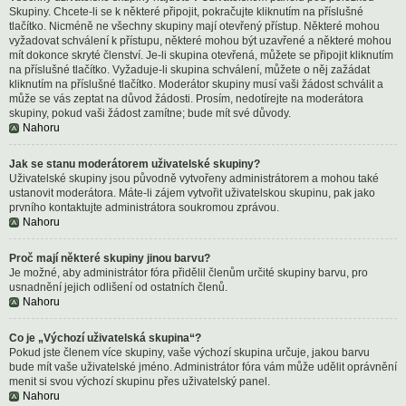
Skupiny. Chcete-li se k některé připojit, pokračujte kliknutím na příslušné
tlačítko. Nicméně ne všechny skupiny mají otevřený přístup. Některé mohou
vyžadovat schválení k přístupu, některé mohou být uzavřené a některé mohou
mít dokonce skryté členství. Je-li skupina otevřená, můžete se připojit kliknutím
na příslušné tlačítko. Vyžaduje-li skupina schválení, můžete o něj zažádat
kliknutím na příslušné tlačítko. Moderátor skupiny musí vaši žádost schválit a
může se vás zeptat na důvod žádosti. Prosím, nedotírejte na moderátora
skupiny, pokud vaši žádost zamítne; bude mít své důvody.
Nahoru
Jak se stanu moderátorem uživatelské skupiny?
Uživatelské skupiny jsou původně vytvořeny administrátorem a mohou také
ustanovit moderátora. Máte-li zájem vytvořit uživatelskou skupinu, pak jako
prvního kontaktujte administrátora soukromou zprávou.
Nahoru
Proč mají některé skupiny jinou barvu?
Je možné, aby administrátor fóra přidělil členům určité skupiny barvu, pro
usnadnění jejich odlišení od ostatních členů.
Nahoru
Co je „Výchozí uživatelská skupina“?
Pokud jste členem více skupiny, vaše výchozí skupina určuje, jakou barvu
bude mít vaše uživatelské jméno. Administrátor fóra vám může udělit oprávnění
menit si svou výchozí skupinu přes uživatelský panel.
Nahoru