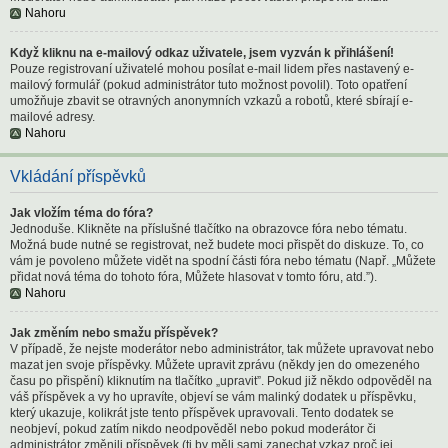
Nahoru
Když kliknu na e-mailový odkaz uživatele, jsem vyzván k přihlášení!
Pouze registrovaní uživatelé mohou posílat e-mail lidem přes nastavený e-
mailový formulář (pokud administrátor tuto možnost povolil). Toto opatření
umožňuje zbavit se otravných anonymních vzkazů a robotů, které sbírají e-
mailové adresy.
Nahoru
Vkládání příspěvků
Jak vložím téma do fóra?
Jednoduše. Klikněte na příslušné tlačítko na obrazovce fóra nebo tématu.
Možná bude nutné se registrovat, než budete moci přispět do diskuze. To, co
vám je povoleno můžete vidět na spodní části fóra nebo tématu (Např. „Můžete
přidat nová téma do tohoto fóra, Můžete hlasovat v tomto fóru, atd.”).
Nahoru
Jak změním nebo smažu příspěvek?
V případě, že nejste moderátor nebo administrátor, tak můžete upravovat nebo
mazat jen svoje příspěvky. Můžete upravit zprávu (někdy jen do omezeného
času po přispění) kliknutím na tlačítko „upravit”. Pokud již někdo odpověděl na
váš příspěvek a vy ho upravíte, objeví se vám malinký dodatek u příspěvku,
který ukazuje, kolikrát jste tento příspěvek upravovali. Tento dodatek se
neobjeví, pokud zatím nikdo neodpověděl nebo pokud moderátor či
administrátor změnili příspěvek (ti by měli sami zanechat vzkaz proč jej