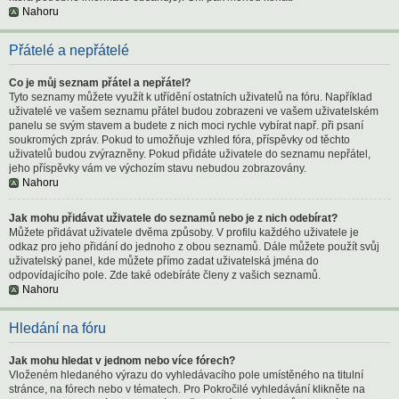
Nahoru
Přátelé a nepřátelé
Co je můj seznam přátel a nepřátel?
Tyto seznamy můžete využít k utřídění ostatních uživatelů na fóru. Například
uživatelé ve vašem seznamu přátel budou zobrazeni ve vašem uživatelském
panelu se svým stavem a budete z nich moci rychle vybírat např. při psaní
soukromých zpráv. Pokud to umožňuje vzhled fóra, příspěvky od těchto
uživatelů budou zvýrazněny. Pokud přidáte uživatele do seznamu nepřátel,
jeho příspěvky vám ve výchozím stavu nebudou zobrazovány.
Nahoru
Jak mohu přidávat uživatele do seznamů nebo je z nich odebírat?
Můžete přidávat uživatele dvěma způsoby. V profilu každého uživatele je
odkaz pro jeho přidání do jednoho z obou seznamů. Dále můžete použít svůj
uživatelský panel, kde můžete přímo zadat uživatelská jména do
odpovídajícího pole. Zde také odebíráte členy z vašich seznamů.
Nahoru
Hledání na fóru
Jak mohu hledat v jednom nebo více fórech?
Vloženém hledaného výrazu do vyhledávacího pole umístěného na titulní
stránce, na fórech nebo v tématech. Pro Pokročilé vyhledávání klikněte na