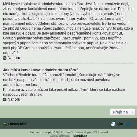
Měli byste kontaktovat administrátora tohoto fóra. Jestliže ho nemůžete najít,
zkuste nejprve kontaktovat moderátora fóra a přeptejte se na kontakt. Pokud se
nic neděje, kontaktujte majitele domény (zkuste vyhledat na „whois“) nebo,
pokud tato služba běží na freeserveru (např. yahoo, IC, webzdarma, atd.),
management nebo oddělení stížností tohoto provozovatele. Berte na vědomí,
že phpBB Group nemá vůbec žádnou moc a nemůže nijak ovlivnit to jak, kdo a
kde spravuje board. Je tedy absolutně bezpředmětné kontaktovat phpBB
Group v jakékoliv právní záležitosti (nactiutrhání, pomluvy, atd.) nepřímo
spojený s phpbb.com nebo se samotným software phpBB. Pokud zašlete e-
mail phpBB Group o použití softwaru třetí stranou, neočekávejte žádnou
odpověď.
Nahoru
Jak můžu kontaktovat administrátora fóra?
Všichni uživatelé fóra můžou použít formulář „Kontaktujte nás“, který se
nachází naspodu všech stránek, pokud je tato možnost povolena
administrátorem fóra.
Přihlášení uživatelé můžou také použít odkaz „Tým“, který se také nachází
naspodu všech stránek.
Nahoru
Přejít na
Obsah fóra
Tým
Založeno na
phpBB
® Forum Software © phpBB Limited
Český překlad –
phpBB.cz