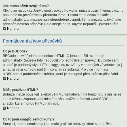
Jak mohu oživit svoje téma?
Kliknutím na odkaz „Oživit téma“, pokud ho vidíte, můžete „oživit“ téma, čímž ho
posunete na první místo v přehledu témat. Pokud tento odkaz nevidíte,
administrátor tuto možnost pravděpodobně vypnul. Téma můžete „oživit“ také
přidáním nového příspěvku, ale dbejte na to, abyste neporušili pravidla fóra.
Nahoru
Formátování a typy příspěvků
Co je BBCode?
BBCode je zvláštní implementace HTML. O jeho použití rozhoduje
administrátor (můžete toto nepovolit pro jednotlivé příspěvky). BBCode sám
o sobě je podobný stylu HTML, tagy jsou uzavřeny v hranatých závorkách [ a ]
a nabízí větší kontrolu nad tím, co a jak se zobrazí. Pro více informací
o BBCode si prohlédněte stránku, která je dostupná přes stránku přispívání.
Nahoru
Můžu používat HTML?
Bohužel nelze používat jakékoliv HTML formátování na tomto fóru a ani nelze
tuto možnost zapnout, administrátor však může definovat vlastní BBCode
značky, které mohou HTML nahradit.
Nahoru
Co to jsou smajlíci (emotikony)?
Smajlíci, neboli emotikony jsou malé grafické obrázky, které se používají