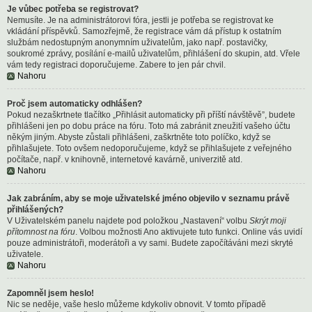
Je vůbec potřeba se registrovat?
Nemusíte. Je na administrátorovi fóra, jestli je potřeba se registrovat ke
vkládání příspěvků. Samozřejmě, že registrace vám dá přístup k ostatním
službám nedostupným anonymním uživatelům, jako např. postavičky,
soukromé zprávy, posílání e-mailů uživatelům, přihlášení do skupin, atd. Vřele
vám tedy registraci doporučujeme. Zabere to jen pár chvil.
Nahoru
Proč jsem automaticky odhlášen?
Pokud nezaškrtnete tlačítko „Přihlásit automaticky při příští návštěvě”, budete
přihlášeni jen po dobu práce na fóru. Toto má zabránit zneužití vašeho účtu
někým jiným. Abyste zůstali přihlášeni, zaškrtněte toto políčko, když se
přihlašujete. Toto ovšem nedoporučujeme, když se přihlašujete z veřejného
počítače, např. v knihovně, internetové kavárně, univerzitě atd.
Nahoru
Jak zabráním, aby se moje uživatelské jméno objevilo v seznamu právě
přihlášených?
V Uživatelském panelu najdete pod položkou „Nastavení“ volbu
Skrýt moji
přítomnost na fóru
. Volbou možnosti
Ano
aktivujete tuto funkci. Online vás uvidí
pouze administrátoři, moderátoři a vy sami. Budete započítáváni mezi skryté
uživatele.
Nahoru
Zapomněl jsem heslo!
Nic se neděje, vaše heslo můžeme kdykoliv obnovit. V tomto případě