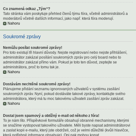
Co znamená odkaz „Tým“?
Tato stránka vám poskytuje přehled členů týmu fóra, včetně administrátorů a
moderátorů včetně dalších informací, jako např. která fóra moderují.
Nahoru
Soukromé zprávy
Nemůžu posílat soukromé zprávy!
Pro toto existují tři hlavní důvody. Nejste registrovaní nebo nejste přihlášení,
administrátor zakázal posílání soukromých zpráv pro celý board nebo to
administrátor zakázal přímo vám. Pokud je toto ten důvod, zeptejte se
administrátora, proč to tomu tak je.
Nahoru
Dostávám nechtěné soukromé zprávy!
Plánujeme přidání seznamu ignorovaných uživatelů v systému zasílání
soukromých zpráv. Nyní, pokud dostáváte takové zprávy, kontaktujte svého
administrátora, který má tu moc takovému uživateli zasílání zpráv zakázat.
Nahoru
Dostal jsem spamový a obtížný e-mail od někoho z fóra!
To je nám líto. Příspěvkové formuláře obsahují obranné mechanismy, kterými
se snažíme vystopovat takového uživatele. Měli byste napsat administrátorovi
a zaslat kopii e-mailu, který jste obdrželi, což je velmi důležité (kvůli hlavičce,
která potřebné informace obsahuje). Oni pak mohou konat.