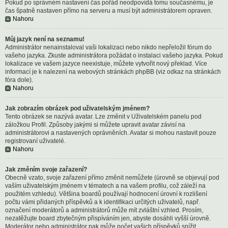
Pokud po správném nastavení čas pořád neodpovídá tomu současnému, je
čas špatně nastaven přímo na serveru a musí být administrátorem opraven.
Nahoru
Můj jazyk není na seznamu!
Administrátor nenainstaloval vaši lokalizaci nebo nikdo nepřeložil fórum do
vašeho jazyka. Zkuste administrátora požádat o instalaci vašeho jazyka. Pokud
lokalizace ve vašem jazyce neexistuje, můžete vytvořit nový překlad. Více
informací je k nalezení na webových stránkách phpBB (viz odkaz na stránkách
fóra dole).
Nahoru
Jak zobrazím obrázek pod uživatelským jménem?
Tento obrázek se nazývá avatar. Lze změnit v Uživatelském panelu pod
záložkou Profil. Způsoby jakými si můžete upravit avatar závisí na
administrátorovi a nastavených oprávněních. Avatar si mohou nastavit pouze
registrovaní uživatelé.
Nahoru
Jak změním svoje zařazení?
Obecně vzato, svoje zařazení přímo změnit nemůžete (úrovně se objevují pod
vaším uživatelským jménem v tématech a na vašem profilu, což záleží na
použitém vzhledu). Většina boardů používají hodnocení úrovní k rozlišení
počtu vámi přidaných příspěvků a k identifikaci určitých uživatelů, např.
označení moderátorů a administrátorů může mít zvláštní vzhled. Prosím,
nezatěžujte board zbytečným přispíváním jen, abyste dosáhli vyšší úrovně.
Moderátor nebo administrátor pak může počet vašich příspěvků snížit.