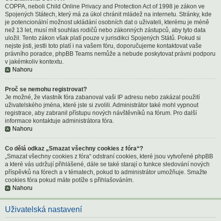
COPPA, neboli Child Online Privacy and Protection Act of 1998 je zákon ve
Spojených Státech, který má za úkol chránit mládež na internetu. Stránky, kde
je potencionální možnost ukládání osobních dat o uživateli, kterému je méně
než 13 let, musí mít souhlas rodičů nebo zákonných zástupců, aby tyto data
uložil. Tento zákon však platí pouze v jurisdikci Spojených Států. Pokud si
nejste jisti, jestli toto platí i na vašem fóru, doporučujeme kontaktovat vaše
právního poradce, phpBB Teams nemůže a nebude poskytovat právni podporu
v jakémkoliv kontextu.
Nahoru
Proč se nemohu registrovat?
Je možné, že vlastník fóra zabanoval vaši IP adresu nebo zakázal použití
uživatelského jména, které jste si zvolili. Administrátor také mohl vypnout
registrace, aby zabranil přístupu nových návštěvníků na fórum. Pro další
informace kontaktuje administrátora fóra.
Nahoru
Co dělá odkaz „Smazat všechny cookies z fóra“?
„Smazat všechny cookies z fóra“ odstraní cookies, které jsou vytvořené phpBB
a které vás udržují přihlášené, dále se také starají o funkce sledování nových
příspěvků na fórech a v tématech, pokud to administrátor umožňuje. Smažte
cookies fóra pokud máte potíže s přihlašováním.
Nahoru
Uživatelská nastavení