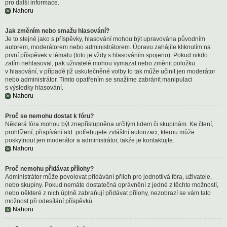
pro další informace.
Nahoru
Jak změním nebo smažu hlasování?
Je to stejné jako s příspěvky, hlasování mohou být upravována původním
autorem, moderátorem nebo administrátorem. Úpravu zahájíte kliknutím na
první příspěvek v tématu (toto je vždy s hlasováním spojeno). Pokud nikdo
zatím nehlasoval, pak uživatelé mohou vymazat nebo změnit položku
v hlasování, v případě již uskutečněné volby to tak může učinit jen moderátor
nebo administrátor. Tímto opatřením se snažíme zabránit manipulaci
s výsledky hlasování.
Nahoru
Proč se nemohu dostat k fóru?
Některá fóra mohou být znepřístupněna určitým lidem či skupinám. Ke čtení,
prohlížení, přispívání atd. potřebujete zvláštní autorizaci, kterou může
poskytnout jen moderátor a administrátor, takže je kontaktujte.
Nahoru
Proč nemohu přidávat přílohy?
Administrátor může povolovat přidávání příloh pro jednotlivá fóra, uživatele,
nebo skupiny. Pokud nemáte dostatečná oprávnění z jedné z těchto možností,
nebo některé z nich úplně zabraňují přidávat přílohy, nezobrazí se vám tato
možnost při odesílání příspěvků.
Nahoru