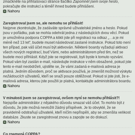
zmáčkněte na přihlašovací stránce tlačítko
Zapomněl jsem svoje heslo
,
pokračujte dle instrukcí a téměř ihned budete přihlášeni.
Nahoru
Zaregistroval jsem se, ale nemohu se přihlásit!
Nejprve zkontrolujte, že zadáváte správné uživatelské jméno a heslo. Pokud
jsou v pořádku, pak se mohla odehrát jedna z následujících dvou věcí. Pokud
je umožněna podpora COPPA a klikli jste při registraci na odkaz „…a je mi
méně než 13 let”, budete muset následovat zaslané instrukce. Pokud toto není
ten případ, pak váš účet musí být aktivován. Některé boardy vyžadují aktivaci
všech nových registrací, buď Vámi, nebo administrátorem před tím, než se
budete moci přihlásit. Když jste se registrovali, byli byste k tomuto vyzváni.
Pokud vám byl zaslán e-mail, následujte instrukce v něm obsažené, pokud jste
tento e-mail neobdrželi, ujistěte se, že vámi zadaná e-mailová adresa je
platná. Jedním důvodem, proč se aktivace používá, je zmenšit možnost výskytu
nežádoucích
uživatelů, kteří se snaží pouze obtěžovat. Pokud si jste jisti, že e-
mailová adresa, kterou jste použili je platná, kontaktujte administrátora boardu.
Nahoru
V minulosti jsem se zaregistroval, ovšem nyní se nemohu přihlásit?!
Nejspíše administrátor z nějakého důvodu smazal váš účet. To mohlo být z
důvodu, že jste možná nevložili žádný příspěvek. Je to obvyklé, že se
pravidelně odstraňují uživatelé, kteří ničím nepřispěli, aby se zmenšila velikost
databáze. Zkuste se zaregistrovat znovu a zapojte se do diskuzí.
Nahoru
Co znamená COPPA?