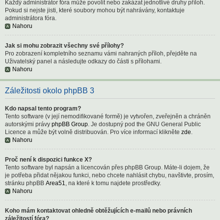
Každý administrátor fóra může povolit nebo zakázat jednotlivé druhy příloh.
Pokud si nejste jisti, které soubory mohou být nahrávány, kontaktuje
administrátora fóra.
Nahoru
Jak si mohu zobrazit všechny své přílohy?
Pro zobrazení kompletního seznamu vámi nahraných příloh, přejděte na
Uživatelský panel a následujte odkazy do části s přílohami.
Nahoru
Záležitosti okolo phpBB 3
Kdo napsal tento program?
Tento software (v její nemodifikované formě) je vytvořen, zveřejněn a chráněn
autorskými právy
phpBB Group
. Je dostupný pod the GNU General Public
Licence a může být volně distribuován. Pro více informací klikněte
zde
.
Nahoru
Proč není k dispozici funkce X?
Tento software byl napsán a licencován přes phpBB Group. Máte-li dojem, že
je potřeba přidat nějakou funkci, nebo chcete nahlásit chybu, navštivte, prosím,
stránku phpBB
Area51
, na které k tomu najdete prostředky.
Nahoru
Koho mám kontaktovat ohledně obtěžujících e-mailů nebo právních
záležitostí fóra?