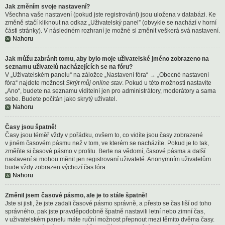
Jak změním svoje nastavení?
Všechna vaše nastavení (pokud jste registrováni) jsou uložena v databázi. Ke
změně stačí kliknout na odkaz „Uživatelský panel” (obvykle se nachází v horní
části stránky). V následném rozhraní je možné si změnit veškerá svá nastavení.
Nahoru
Jak můžu zabránit tomu, aby bylo moje uživatelské jméno zobrazeno na
seznamu uživatelů nacházejících se na fóru?
V „Uživatelském panelu“ na záložce „Nastavení fóra“ → „Obecné nastavení
fóra“ najdete možnost
Skrýt můj online stav
. Pokud u této možnosti nastavíte
„Ano“, budete na seznamu viditelní jen pro administrátory, moderátory a sama
sebe. Budete počítán jako skrytý uživatel.
Nahoru
Časy jsou špatně!
Časy jsou téměř vždy v pořádku, ovšem to, co vidíte jsou časy zobrazené
v jiném časovém pásmu než v tom, ve kterém se nacházíte. Pokud je to tak,
změňte si časové pásmo v profilu. Berte na vědomí, časové pásma a další
nastavení si mohou měnit jen registrovaní uživatelé. Anonymním uživatelům
bude vždy zobrazen výchozí čas fóra.
Nahoru
Změnil jsem časové pásmo, ale je to stále špatně!
Jste si jisti, že jste zadali časové pásmo správně, a přesto se čas liší od toho
správného, pak jste pravděpodobně špatně nastavili letní nebo zimní čas,
v uživatelském panelu máte ruční možnost přepnout mezi těmito dvěma časy.