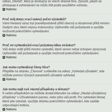
odkaz „Hledat“, který je dostupný ze všech stránek fóra. Způsob, jakým se
přistupuje k vyhledávání se může lišit podle použitého vzhledu.
Nahoru
Proč můj dotaz vrací nulový počet výsledků?
Vámi hledaný výraz byl pravděpodobně příliš obecný a obsahoval příliš mnoho
častých slov, které nejsou indexovány. Upřesněte váš požadavek a využijte
možností pokročilého vyhledávání.
Nahoru
Proč mi vyhledávání vrací prázdnou bílou stránku!?
Váš dotaz vrátil příliš mnoho výsledků, které server nebyl schopen zpracovat.
Upřesněte váš požadavek a využijte možností pokročilého vyhledávání.
Nahoru
Jak mohu vyhledávat členy fóra?
Přejděte na stránku „Členové“ a klikněte na odkaz „Vyhledat uživatele“, kde
můžete pomocí různých parametrů uživatele vyhledat.
Nahoru
Jak mohu najít své vlastní příspěvky a témata?
K vašim příspěvkům se můžete dostat kliknutím na odkaz „Hledat uživatelovy
příspěvky“ v Uživatelském panelu, nebo přes váš profil. Pro vyhledání témat,
které jste odeslali, využijte stránku pokročilého vyhledávání, kde zadáte
odpovídající kritéria.
Nahoru