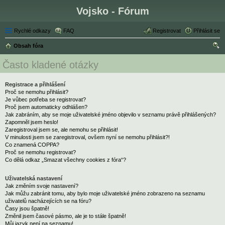
Vojsko - Fórum
Rychlé odkazy
FAQ
Registrovat
Přihlásit se
Obsah fóra
led
Často kladené otázky
at
Registrace a přihlášení
Proč se nemohu přihlásit?
Je vůbec potřeba se registrovat?
Proč jsem automaticky odhlášen?
Jak zabráním, aby se moje uživatelské jméno objevilo v seznamu právě přihlášených?
Zapomněl jsem heslo!
Zaregistroval jsem se, ale nemohu se přihlásit!
V minulosti jsem se zaregistroval, ovšem nyní se nemohu přihlásit?!
Co znamená COPPA?
Proč se nemohu registrovat?
Co dělá odkaz „Smazat všechny cookies z fóra“?
Uživatelská nastavení
Jak změním svoje nastavení?
Jak můžu zabránit tomu, aby bylo moje uživatelské jméno zobrazeno na seznamu
uživatelů nacházejících se na fóru?
Časy jsou špatně!
Změnil jsem časové pásmo, ale je to stále špatně!
Můj jazyk není na seznamu!