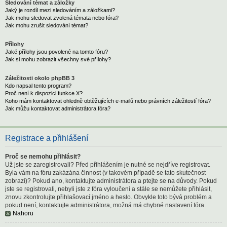
Sledování témat a záložky
Jaký je rozdíl mezi sledováním a záložkami?
Jak mohu sledovat zvolená témata nebo fóra?
Jak mohu zrušit sledování témat?
Přílohy
Jaké přílohy jsou povolené na tomto fóru?
Jak si mohu zobrazit všechny své přílohy?
Záležitosti okolo phpBB 3
Kdo napsal tento program?
Proč není k dispozici funkce X?
Koho mám kontaktovat ohledně obtěžujících e-mailů nebo právních záležitostí fóra?
Jak můžu kontaktovat administrátora fóra?
Registrace a přihlášení
Proč se nemohu přihlásit?
Už jste se zaregistrovali? Před přihlášením je nutné se nejdříve registrovat.
Byla vám na fóru zakázána činnost (v takovém případě se tato skutečnost
zobrazí)? Pokud ano, kontaktujte administrátora a ptejte se na důvody. Pokud
jste se registrovali, nebyli jste z fóra vyloučeni a stále se nemůžete přihlásit,
znovu zkontrolujte přihlašovací jméno a heslo. Obvykle toto bývá problém a
pokud není, kontaktujte administrátora, možná má chybné nastavení fóra.
Nahoru