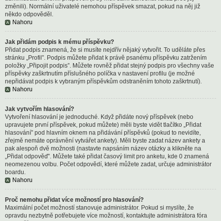
změnili). Normální uživatelé nemohou příspěvek smazat, pokud na něj již
někdo odpověděl.
Nahoru
Jak přidám podpis k mému příspěvku?
Přidat podpis znamená, že si musíte nejdřív nějaký vytvořit. To uděláte přes
stránku „Profil”. Podpis můžete přidat k právě psanému příspěvku zatržením
položky „Připojit podpis”. Můžete rovněž přidat stejný podpis pro všechny vaše
příspěvky zaškrtnutím příslušného políčka v nastavení profilu (je možné
nepřidávat podpis k vybraným příspěvkům odstraněním tohoto zaškrtnutí).
Nahoru
Jak vytvořím hlasování?
Vytvoření hlasování je jednoduché. Když přidáte nový příspěvek (nebo
upravujete první příspěvek, pokud můžete) měli byste vidět tlačítko „Přidat
hlasování” pod hlavním oknem na přidávání příspěvků (pokud to nevidíte,
zřejmě nemáte oprávnění vytvářet ankety). Měli byste zadat název ankety a
pak alespoň dvě možnosti (nastavte napsáním název otázky a klikněte na
„Přidat odpověď”. Můžete také přidat časový limit pro anketu, kde 0 znamená
neomezenou volbu. Počet odpovědí, které můžete zadat, určuje administrátor
boardu.
Nahoru
Proč nemohu přidat více možností pro hlasování?
Maximální počet možností stanovuje administrátor. Pokud si myslíte, že
opravdu nezbytně potřebujete více možností, kontaktujte administrátora fóra