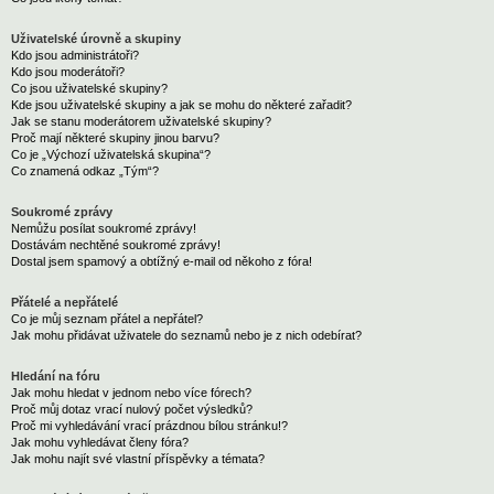
Uživatelské úrovně a skupiny
Kdo jsou administrátoři?
Kdo jsou moderátoři?
Co jsou uživatelské skupiny?
Kde jsou uživatelské skupiny a jak se mohu do některé zařadit?
Jak se stanu moderátorem uživatelské skupiny?
Proč mají některé skupiny jinou barvu?
Co je „Výchozí uživatelská skupina“?
Co znamená odkaz „Tým“?
Soukromé zprávy
Nemůžu posílat soukromé zprávy!
Dostávám nechtěné soukromé zprávy!
Dostal jsem spamový a obtížný e-mail od někoho z fóra!
Přátelé a nepřátelé
Co je můj seznam přátel a nepřátel?
Jak mohu přidávat uživatele do seznamů nebo je z nich odebírat?
Hledání na fóru
Jak mohu hledat v jednom nebo více fórech?
Proč můj dotaz vrací nulový počet výsledků?
Proč mi vyhledávání vrací prázdnou bílou stránku!?
Jak mohu vyhledávat členy fóra?
Jak mohu najít své vlastní příspěvky a témata?