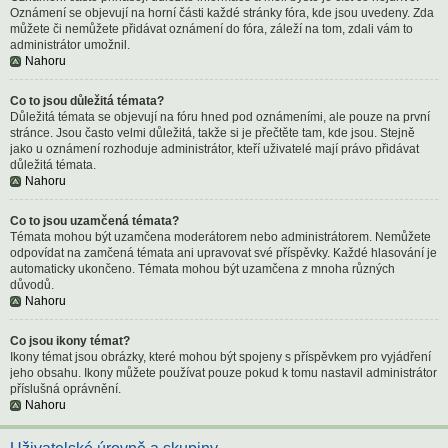
Oznámení se objevují na horní části každé stránky fóra, kde jsou uvedeny. Zda
můžete či nemůžete přidávat oznámení do fóra, záleží na tom, zdali vám to
administrátor umožnil.
Nahoru
Co to jsou důležitá témata?
Důležitá témata se objevují na fóru hned pod oznámeními, ale pouze na první
stránce. Jsou často velmi důležitá, takže si je přečtěte tam, kde jsou. Stejně
jako u oznámení rozhoduje administrátor, kteří uživatelé mají právo přidávat
důležitá témata.
Nahoru
Co to jsou uzamčená témata?
Témata mohou být uzamčena moderátorem nebo administrátorem. Nemůžete
odpovídat na zamčená témata ani upravovat své příspěvky. Každé hlasování je
automaticky ukončeno. Témata mohou být uzamčena z mnoha různých
důvodů.
Nahoru
Co jsou ikony témat?
Ikony témat jsou obrázky, které mohou být spojeny s příspěvkem pro vyjádření
jeho obsahu. Ikony můžete používat pouze pokud k tomu nastavil administrátor
příslušná oprávnění.
Nahoru