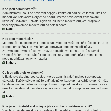
Uživatelské úrovně a skupiny
Kdo jsou administrátoři?
Administrátoři jsou lidé pověření nejvyšší kontrolou nad celým fórem. Tito lidé
mohou kontrolovat veškerý chod boardu včetně povolování, zakazování
uživatelů, vytváření uživatelských skupin nebo moderátorů, atd. Mají také
všechny pravomoci moderátorů na celém boardu.
Nahoru
Kdo jsou moderátoři?
Moderátoři jsou jednotlivci (nebo skupiny jednotlivců), jejichž práce je starat se
o chod fóra každý den. Mají právo upravovat nebo mazat příspěvky,
zamykat/odemykat, přesouvat, mazat a rozdělovat témata, která spravují.
Obecně řečeno, moderátoři jsou od toho, aby lidé nepřispívali „mimo téma”
nebo nepřidávali otravný materiál.
Nahoru
Co jsou uživatelské skupiny?
Uživatelské skupiny jsou cestou, kterou administrátoři mohou seskupovat
uživatele. Každý uživatel může patřit do několika skupin a každé skupině může
být definován individuální přístup. To umožňuje administrátorům snáze nastavit
několik uživatelů jako moderátory fóra nebo jim dát přístup na soukromé fórum,
atd.
Nahoru
Kde jsou uživatelské skupiny a jak se mohu do některé zařadit?
Všechny uživatelské skupiny najdete v Uživatelském panelu pod položkou