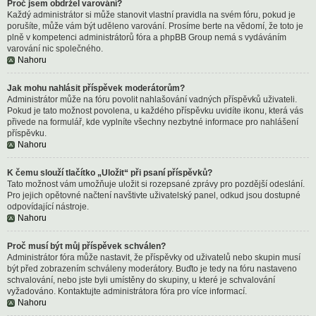
Proč jsem obdržel varování?
Každý administrátor si může stanovit vlastní pravidla na svém fóru, pokud je
porušíte, může vám být uděleno varování. Prosíme berte na vědomí, že toto je
plně v kompetenci administrátorů fóra a phpBB Group nemá s vydáváním
varování nic společného.
Nahoru
Jak mohu nahlásit příspěvek moderátorům?
Administrátor může na fóru povolit nahlašování vadných příspěvků uživateli.
Pokud je tato možnost povolena, u každého příspěvku uvidíte ikonu, která vás
přivede na formulář, kde vyplníte všechny nezbytné informace pro nahlášení
příspěvku.
Nahoru
K čemu slouží tlačítko „Uložit“ při psaní příspěvků?
Tato možnost vám umožňuje uložit si rozepsané zprávy pro pozdější odeslání.
Pro jejich opětovné načtení navštivte uživatelský panel, odkud jsou dostupné
odpovídající nástroje.
Nahoru
Proč musí být můj příspěvek schválen?
Administrátor fóra může nastavit, že příspěvky od uživatelů nebo skupin musí
být před zobrazením schváleny moderátory. Buďto je tedy na fóru nastaveno
schvalování, nebo jste byli umístěny do skupiny, u které je schvalování
vyžadováno. Kontaktujte administrátora fóra pro více informací.
Nahoru