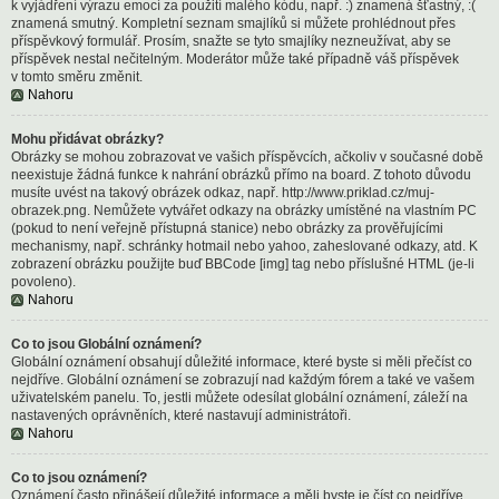
k vyjádření výrazu emocí za použití malého kódu, např. :) znamená šťastný, :(
znamená smutný. Kompletní seznam smajlíků si můžete prohlédnout přes
příspěvkový formulář. Prosím, snažte se tyto smajlíky nezneužívat, aby se
příspěvek nestal nečitelným. Moderátor může také případně váš příspěvek
v tomto směru změnit.
Nahoru
Mohu přidávat obrázky?
Obrázky se mohou zobrazovat ve vašich příspěvcích, ačkoliv v současné době
neexistuje žádná funkce k nahrání obrázků přímo na board. Z tohoto důvodu
musíte uvést na takový obrázek odkaz, např. http://www.priklad.cz/muj-
obrazek.png. Nemůžete vytvářet odkazy na obrázky umístěné na vlastním PC
(pokud to není veřejně přístupná stanice) nebo obrázky za prověřujícími
mechanismy, např. schránky hotmail nebo yahoo, zaheslované odkazy, atd. K
zobrazení obrázku použijte buď BBCode [img] tag nebo příslušné HTML (je-li
povoleno).
Nahoru
Co to jsou Globální oznámení?
Globální oznámení obsahují důležité informace, které byste si měli přečíst co
nejdříve. Globální oznámení se zobrazují nad každým fórem a také ve vašem
uživatelském panelu. To, jestli můžete odesílat globální oznámení, záleží na
nastavených oprávněních, které nastavují administrátoři.
Nahoru
Co to jsou oznámení?
Oznámení často přinášejí důležité informace a měli byste je číst co nejdříve.