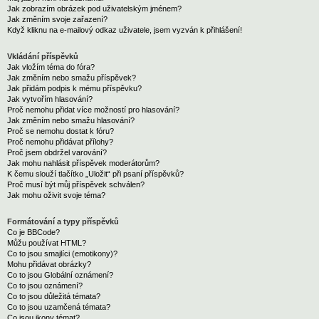
Jak zobrazím obrázek pod uživatelským jménem?
Jak změním svoje zařazení?
Když kliknu na e-mailový odkaz uživatele, jsem vyzván k přihlášení!
Vkládání příspěvků
Jak vložím téma do fóra?
Jak změním nebo smažu příspěvek?
Jak přidám podpis k mému příspěvku?
Jak vytvořím hlasování?
Proč nemohu přidat více možností pro hlasování?
Jak změním nebo smažu hlasování?
Proč se nemohu dostat k fóru?
Proč nemohu přidávat přílohy?
Proč jsem obdržel varování?
Jak mohu nahlásit příspěvek moderátorům?
K čemu slouží tlačítko „Uložit“ při psaní příspěvků?
Proč musí být můj příspěvek schválen?
Jak mohu oživit svoje téma?
Formátování a typy příspěvků
Co je BBCode?
Můžu používat HTML?
Co to jsou smajlíci (emotikony)?
Mohu přidávat obrázky?
Co to jsou Globální oznámení?
Co to jsou oznámení?
Co to jsou důležitá témata?
Co to jsou uzamčená témata?
Co jsou ikony témat?