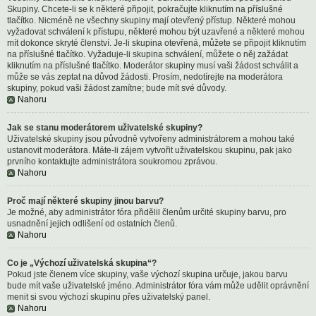
Skupiny. Chcete-li se k některé připojit, pokračujte kliknutím na příslušné
tlačítko. Nicméně ne všechny skupiny mají otevřený přístup. Některé mohou
vyžadovat schválení k přístupu, některé mohou být uzavřené a některé mohou
mít dokonce skryté členství. Je-li skupina otevřená, můžete se připojit kliknutím
na příslušné tlačítko. Vyžaduje-li skupina schválení, můžete o něj zažádat
kliknutím na příslušné tlačítko. Moderátor skupiny musí vaši žádost schválit a
může se vás zeptat na důvod žádosti. Prosím, nedotírejte na moderátora
skupiny, pokud vaši žádost zamítne; bude mít své důvody.
Nahoru
Jak se stanu moderátorem uživatelské skupiny?
Uživatelské skupiny jsou původně vytvořeny administrátorem a mohou také
ustanovit moderátora. Máte-li zájem vytvořit uživatelskou skupinu, pak jako
prvního kontaktujte administrátora soukromou zprávou.
Nahoru
Proč mají některé skupiny jinou barvu?
Je možné, aby administrátor fóra přidělil členům určité skupiny barvu, pro
usnadnění jejich odlišení od ostatních členů.
Nahoru
Co je „Výchozí uživatelská skupina“?
Pokud jste členem více skupiny, vaše výchozí skupina určuje, jakou barvu
bude mít vaše uživatelské jméno. Administrátor fóra vám může udělit oprávnění
menit si svou výchozí skupinu přes uživatelský panel.
Nahoru