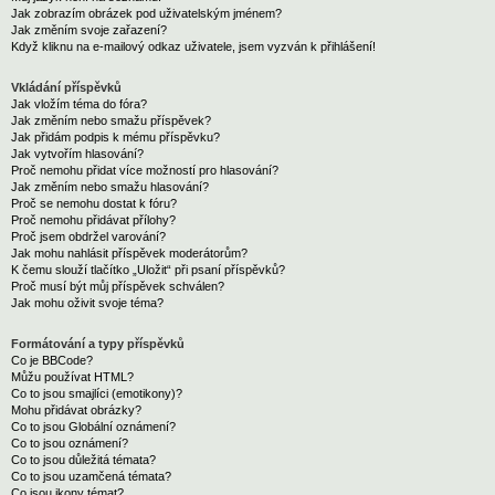
Jak zobrazím obrázek pod uživatelským jménem?
Jak změním svoje zařazení?
Když kliknu na e-mailový odkaz uživatele, jsem vyzván k přihlášení!
Vkládání příspěvků
Jak vložím téma do fóra?
Jak změním nebo smažu příspěvek?
Jak přidám podpis k mému příspěvku?
Jak vytvořím hlasování?
Proč nemohu přidat více možností pro hlasování?
Jak změním nebo smažu hlasování?
Proč se nemohu dostat k fóru?
Proč nemohu přidávat přílohy?
Proč jsem obdržel varování?
Jak mohu nahlásit příspěvek moderátorům?
K čemu slouží tlačítko „Uložit“ při psaní příspěvků?
Proč musí být můj příspěvek schválen?
Jak mohu oživit svoje téma?
Formátování a typy příspěvků
Co je BBCode?
Můžu používat HTML?
Co to jsou smajlíci (emotikony)?
Mohu přidávat obrázky?
Co to jsou Globální oznámení?
Co to jsou oznámení?
Co to jsou důležitá témata?
Co to jsou uzamčená témata?
Co jsou ikony témat?