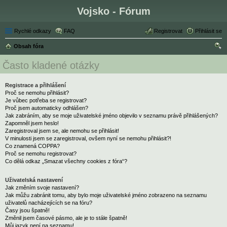
Vojsko - Fórum
Rychlé odkazy
FAQ
Registrovat
Přihlásit se
Obsah fóra
led
Často kladené otázky
at
Registrace a přihlášení
Proč se nemohu přihlásit?
Je vůbec potřeba se registrovat?
Proč jsem automaticky odhlášen?
Jak zabráním, aby se moje uživatelské jméno objevilo v seznamu právě přihlášených?
Zapomněl jsem heslo!
Zaregistroval jsem se, ale nemohu se přihlásit!
V minulosti jsem se zaregistroval, ovšem nyní se nemohu přihlásit?!
Co znamená COPPA?
Proč se nemohu registrovat?
Co dělá odkaz „Smazat všechny cookies z fóra“?
Uživatelská nastavení
Jak změním svoje nastavení?
Jak můžu zabránit tomu, aby bylo moje uživatelské jméno zobrazeno na seznamu
uživatelů nacházejících se na fóru?
Časy jsou špatně!
Změnil jsem časové pásmo, ale je to stále špatně!
Můj jazyk není na seznamu!