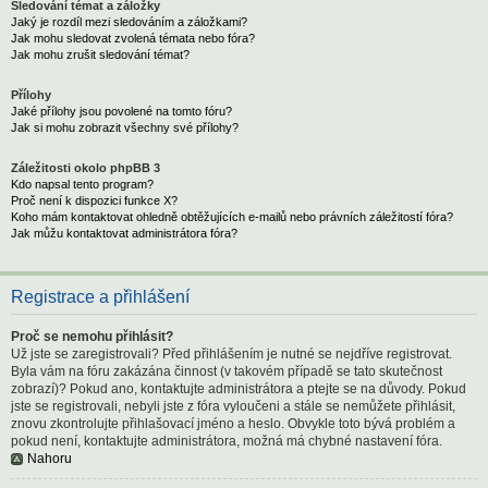
Sledování témat a záložky
Jaký je rozdíl mezi sledováním a záložkami?
Jak mohu sledovat zvolená témata nebo fóra?
Jak mohu zrušit sledování témat?
Přílohy
Jaké přílohy jsou povolené na tomto fóru?
Jak si mohu zobrazit všechny své přílohy?
Záležitosti okolo phpBB 3
Kdo napsal tento program?
Proč není k dispozici funkce X?
Koho mám kontaktovat ohledně obtěžujících e-mailů nebo právních záležitostí fóra?
Jak můžu kontaktovat administrátora fóra?
Registrace a přihlášení
Proč se nemohu přihlásit?
Už jste se zaregistrovali? Před přihlášením je nutné se nejdříve registrovat.
Byla vám na fóru zakázána činnost (v takovém případě se tato skutečnost
zobrazí)? Pokud ano, kontaktujte administrátora a ptejte se na důvody. Pokud
jste se registrovali, nebyli jste z fóra vyloučeni a stále se nemůžete přihlásit,
znovu zkontrolujte přihlašovací jméno a heslo. Obvykle toto bývá problém a
pokud není, kontaktujte administrátora, možná má chybné nastavení fóra.
Nahoru