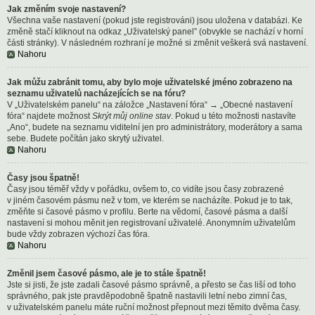
Jak změním svoje nastavení?
Všechna vaše nastavení (pokud jste registrováni) jsou uložena v databázi. Ke
změně stačí kliknout na odkaz „Uživatelský panel” (obvykle se nachází v horní
části stránky). V následném rozhraní je možné si změnit veškerá svá nastavení.
Nahoru
Jak můžu zabránit tomu, aby bylo moje uživatelské jméno zobrazeno na
seznamu uživatelů nacházejících se na fóru?
V „Uživatelském panelu“ na záložce „Nastavení fóra“ → „Obecné nastavení
fóra“ najdete možnost
Skrýt můj online stav
. Pokud u této možnosti nastavíte
„Ano“, budete na seznamu viditelní jen pro administrátory, moderátory a sama
sebe. Budete počítán jako skrytý uživatel.
Nahoru
Časy jsou špatně!
Časy jsou téměř vždy v pořádku, ovšem to, co vidíte jsou časy zobrazené
v jiném časovém pásmu než v tom, ve kterém se nacházíte. Pokud je to tak,
změňte si časové pásmo v profilu. Berte na vědomí, časové pásma a další
nastavení si mohou měnit jen registrovaní uživatelé. Anonymním uživatelům
bude vždy zobrazen výchozí čas fóra.
Nahoru
Změnil jsem časové pásmo, ale je to stále špatně!
Jste si jisti, že jste zadali časové pásmo správně, a přesto se čas liší od toho
správného, pak jste pravděpodobně špatně nastavili letní nebo zimní čas,
v uživatelském panelu máte ruční možnost přepnout mezi těmito dvěma časy.