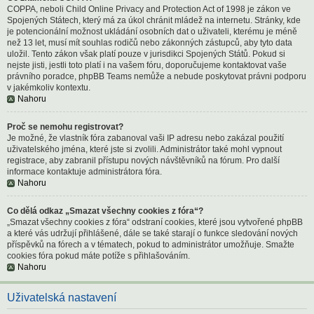
COPPA, neboli Child Online Privacy and Protection Act of 1998 je zákon ve
Spojených Státech, který má za úkol chránit mládež na internetu. Stránky, kde
je potencionální možnost ukládání osobních dat o uživateli, kterému je méně
než 13 let, musí mít souhlas rodičů nebo zákonných zástupců, aby tyto data
uložil. Tento zákon však platí pouze v jurisdikci Spojených Států. Pokud si
nejste jisti, jestli toto platí i na vašem fóru, doporučujeme kontaktovat vaše
právního poradce, phpBB Teams nemůže a nebude poskytovat právni podporu
v jakémkoliv kontextu.
Nahoru
Proč se nemohu registrovat?
Je možné, že vlastník fóra zabanoval vaši IP adresu nebo zakázal použití
uživatelského jména, které jste si zvolili. Administrátor také mohl vypnout
registrace, aby zabranil přístupu nových návštěvníků na fórum. Pro další
informace kontaktuje administrátora fóra.
Nahoru
Co dělá odkaz „Smazat všechny cookies z fóra“?
„Smazat všechny cookies z fóra“ odstraní cookies, které jsou vytvořené phpBB
a které vás udržují přihlášené, dále se také starají o funkce sledování nových
příspěvků na fórech a v tématech, pokud to administrátor umožňuje. Smažte
cookies fóra pokud máte potíže s přihlašováním.
Nahoru
Uživatelská nastavení