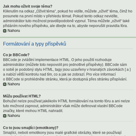
Jak mohu oživit svoje téma?
Kliknutím na odkaz „Oživit téma“, pokud ho vidíte, můžete „oživit“ téma, čímž ho
posunete na první místo v přehledu témat. Pokud tento odkaz nevidíte,
administrátor tuto možnost pravděpodobně vypnul. Téma můžete „oživit“ také
přidáním nového příspěvku, ale dbejte na to, abyste neporušili pravidla fóra.
Nahoru
Formátování a typy příspěvků
Co je BBCode?
BBCode je zvláštní implementace HTML. O jeho použití rozhoduje
administrátor (můžete toto nepovolit pro jednotlivé příspěvky). BBCode sám
o sobě je podobný stylu HTML, tagy jsou uzavřeny v hranatých závorkách [ a ]
a nabízí větší kontrolu nad tím, co a jak se zobrazí. Pro více informací
o BBCode si prohlédněte stránku, která je dostupná přes stránku přispívání.
Nahoru
Můžu používat HTML?
Bohužel nelze používat jakékoliv HTML formátování na tomto fóru a ani nelze
tuto možnost zapnout, administrátor však může definovat vlastní BBCode
značky, které mohou HTML nahradit.
Nahoru
Co to jsou smajlíci (emotikony)?
Smajlíci, neboli emotikony jsou malé grafické obrázky, které se používají