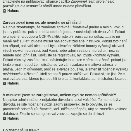
zmáčkněte na přihlašovací stránce tlačítko
Zapomněl jsem svoje heslo
,
pokračujte dle instrukcí a téměř ihned budete přihlášeni.
Nahoru
Zaregistroval jsem se, ale nemohu se přihlásit!
Nejprve zkontrolujte, že zadáváte správné uživatelské jméno a heslo. Pokud
jsou v pořádku, pak se mohla odehrát jedna z následujících dvou věcí. Pokud
je umožněna podpora COPPA a klikli jste při registraci na odkaz „…a je mi
méně než 13 let”, budete muset následovat zaslané instrukce. Pokud toto není
ten případ, pak váš účet musí být aktivován. Některé boardy vyžadují aktivaci
všech nových registrací, buď Vámi, nebo administrátorem před tím, než se
budete moci přihlásit. Když jste se registrovali, byli byste k tomuto vyzváni.
Pokud vám byl zaslán e-mail, následujte instrukce v něm obsažené, pokud jste
tento e-mail neobdrželi, ujistěte se, že vámi zadaná e-mailová adresa je
platná. Jedním důvodem, proč se aktivace používá, je zmenšit možnost výskytu
nežádoucích
uživatelů, kteří se snaží pouze obtěžovat. Pokud si jste jisti, že e-
mailová adresa, kterou jste použili je platná, kontaktujte administrátora boardu.
Nahoru
V minulosti jsem se zaregistroval, ovšem nyní se nemohu přihlásit?!
Nejspíše administrátor z nějakého důvodu smazal váš účet. To mohlo být z
důvodu, že jste možná nevložili žádný příspěvek. Je to obvyklé, že se
pravidelně odstraňují uživatelé, kteří ničím nepřispěli, aby se zmenšila velikost
databáze. Zkuste se zaregistrovat znovu a zapojte se do diskuzí.
Nahoru
Co znamená COPPA?