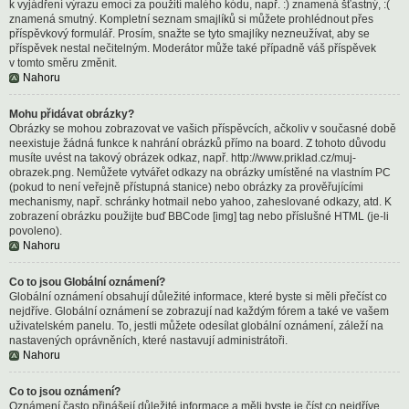
k vyjádření výrazu emocí za použití malého kódu, např. :) znamená šťastný, :(
znamená smutný. Kompletní seznam smajlíků si můžete prohlédnout přes
příspěvkový formulář. Prosím, snažte se tyto smajlíky nezneužívat, aby se
příspěvek nestal nečitelným. Moderátor může také případně váš příspěvek
v tomto směru změnit.
Nahoru
Mohu přidávat obrázky?
Obrázky se mohou zobrazovat ve vašich příspěvcích, ačkoliv v současné době
neexistuje žádná funkce k nahrání obrázků přímo na board. Z tohoto důvodu
musíte uvést na takový obrázek odkaz, např. http://www.priklad.cz/muj-
obrazek.png. Nemůžete vytvářet odkazy na obrázky umístěné na vlastním PC
(pokud to není veřejně přístupná stanice) nebo obrázky za prověřujícími
mechanismy, např. schránky hotmail nebo yahoo, zaheslované odkazy, atd. K
zobrazení obrázku použijte buď BBCode [img] tag nebo příslušné HTML (je-li
povoleno).
Nahoru
Co to jsou Globální oznámení?
Globální oznámení obsahují důležité informace, které byste si měli přečíst co
nejdříve. Globální oznámení se zobrazují nad každým fórem a také ve vašem
uživatelském panelu. To, jestli můžete odesílat globální oznámení, záleží na
nastavených oprávněních, které nastavují administrátoři.
Nahoru
Co to jsou oznámení?
Oznámení často přinášejí důležité informace a měli byste je číst co nejdříve.