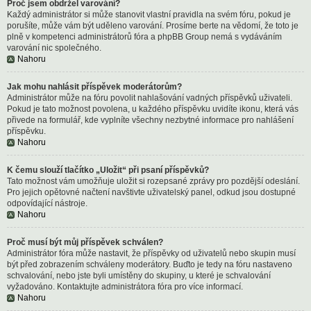
Proč jsem obdržel varování?
Každý administrátor si může stanovit vlastní pravidla na svém fóru, pokud je
porušíte, může vám být uděleno varování. Prosíme berte na vědomí, že toto je
plně v kompetenci administrátorů fóra a phpBB Group nemá s vydáváním
varování nic společného.
Nahoru
Jak mohu nahlásit příspěvek moderátorům?
Administrátor může na fóru povolit nahlašování vadných příspěvků uživateli.
Pokud je tato možnost povolena, u každého příspěvku uvidíte ikonu, která vás
přivede na formulář, kde vyplníte všechny nezbytné informace pro nahlášení
příspěvku.
Nahoru
K čemu slouží tlačítko „Uložit“ při psaní příspěvků?
Tato možnost vám umožňuje uložit si rozepsané zprávy pro pozdější odeslání.
Pro jejich opětovné načtení navštivte uživatelský panel, odkud jsou dostupné
odpovídající nástroje.
Nahoru
Proč musí být můj příspěvek schválen?
Administrátor fóra může nastavit, že příspěvky od uživatelů nebo skupin musí
být před zobrazením schváleny moderátory. Buďto je tedy na fóru nastaveno
schvalování, nebo jste byli umístěny do skupiny, u které je schvalování
vyžadováno. Kontaktujte administrátora fóra pro více informací.
Nahoru