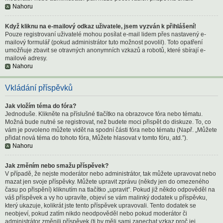
Nahoru
Když kliknu na e-mailový odkaz uživatele, jsem vyzván k přihlášení!
Pouze registrovaní uživatelé mohou posílat e-mail lidem přes nastavený e-
mailový formulář (pokud administrátor tuto možnost povolil). Toto opatření
umožňuje zbavit se otravných anonymních vzkazů a robotů, které sbírají e-
mailové adresy.
Nahoru
Vkládání příspěvků
Jak vložím téma do fóra?
Jednoduše. Klikněte na příslušné tlačítko na obrazovce fóra nebo tématu.
Možná bude nutné se registrovat, než budete moci přispět do diskuze. To, co
vám je povoleno můžete vidět na spodní části fóra nebo tématu (Např. „Můžete
přidat nová téma do tohoto fóra, Můžete hlasovat v tomto fóru, atd.”).
Nahoru
Jak změním nebo smažu příspěvek?
V případě, že nejste moderátor nebo administrátor, tak můžete upravovat nebo
mazat jen svoje příspěvky. Můžete upravit zprávu (někdy jen do omezeného
času po přispění) kliknutím na tlačítko „upravit”. Pokud již někdo odpověděl na
váš příspěvek a vy ho upravíte, objeví se vám malinký dodatek u příspěvku,
který ukazuje, kolikrát jste tento příspěvek upravovali. Tento dodatek se
neobjeví, pokud zatím nikdo neodpověděl nebo pokud moderátor či
administrátor změnili příspěvek (ti by měli sami zanechat vzkaz proč jej