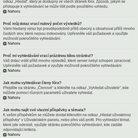
odkaz „Hledat“, který je dostupný ze všech stránek fóra. Způsob, jakým se
přistupuje k vyhledávání se může lišit podle použitého vzhledu.
Nahoru
Proč můj dotaz vrací nulový počet výsledků?
Vámi hledaný výraz byl pravděpodobně příliš obecný a obsahoval příliš mnoho
častých slov, které nejsou indexovány. Upřesněte váš požadavek a využijte
možností pokročilého vyhledávání.
Nahoru
Proč mi vyhledávání vrací prázdnou bílou stránku!?
Váš dotaz vrátil příliš mnoho výsledků, které server nebyl schopen zpracovat.
Upřesněte váš požadavek a využijte možností pokročilého vyhledávání.
Nahoru
Jak mohu vyhledávat členy fóra?
Přejděte na stránku „Členové“ a klikněte na odkaz „Vyhledat uživatele“, kde
můžete pomocí různých parametrů uživatele vyhledat.
Nahoru
Jak mohu najít své vlastní příspěvky a témata?
K vašim příspěvkům se můžete dostat kliknutím na odkaz „Hledat uživatelovy
příspěvky“ v Uživatelském panelu, nebo přes váš profil. Pro vyhledání témat,
které jste odeslali, využijte stránku pokročilého vyhledávání, kde zadáte
odpovídající kritéria.
Nahoru