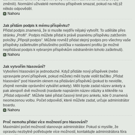
změnili). Normální uživatelé nemohou příspěvek smazat, pokud na něj již
někdo odpověděl.
Nahoru
Jak přidám podpis k mému příspěvku?
Přidat podpis znamená, že si musíte nejdřív nějaký vytvořit. To uděláte přes
stránku „Profil”. Podpis můžete přidat k právě psanému příspěvku zatržením
položky „Připojit podpis”. Můžete rovněž přidat stejný podpis pro všechny vaše
příspěvky zaškrtnutím příslušného políčka v nastavení profilu (je možné
nepřidávat podpis k vybraným příspěvkům odstraněním tohoto zaškrtnutí).
Nahoru
Jak vytvořím hlasování?
Vytvoření hlasování je jednoduché. Když přidáte nový příspěvek (nebo
upravujete první příspěvek, pokud můžete) měli byste vidět tlačítko „Přidat
hlasování” pod hlavním oknem na přidávání příspěvků (pokud to nevidíte,
zřejmě nemáte oprávnění vytvářet ankety). Měli byste zadat název ankety a
pak alespoň dvě možnosti (nastavte napsáním název otázky a klikněte na
„Přidat odpověď”. Můžete také přidat časový limit pro anketu, kde 0 znamená
neomezenou volbu. Počet odpovědí, které můžete zadat, určuje administrátor
boardu.
Nahoru
Proč nemohu přidat více možností pro hlasování?
Maximální počet možností stanovuje administrátor. Pokud si myslíte, že
opravdu nezbytně potřebujete více možností, kontaktujte administrátora fóra