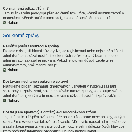
Co znamená odkaz „Tým“?
Tato stránka vám poskytuje přehled členů týmu fóra, včetně administrátorů a
moderátorů včetně dalších informací, jako např. která fóra moderují.
Nahoru
Soukromé zprávy
Nemůžu posílat soukromé zprávy!
Pro toto existují tři hlavní důvody. Nejste registrovaní nebo nejste přihlášení,
administrátor zakázal posílání soukromých zpráv pro celý board nebo to
administrátor zakázal přímo vám. Pokud je toto ten důvod, zeptejte se
administrátora, proč to tomu tak je.
Nahoru
Dostávám nechtěné soukromé zprávy!
Plánujeme přidání seznamu ignorovaných uživatelů v systému zasílání
soukromých zpráv. Nyní, pokud dostáváte takové zprávy, kontaktujte svého
administrátora, který má tu moc takovému uživateli zasílání zpráv zakázat.
Nahoru
Dostal jsem spamový a obtížný e-mail od někoho z fóra!
To je nám líto. Příspěvkové formuláře obsahují obranné mechanismy, kterými
se snažíme vystopovat takového uživatele. Měli byste napsat administrátorovi
a zaslat kopii e-mailu, který jste obdrželi, což je velmi důležité (kvůli hlavičce,
která potřebné informace obsahuje). Oni pak mohou konat.