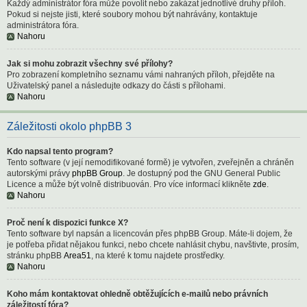
Každý administrátor fóra může povolit nebo zakázat jednotlivé druhy příloh.
Pokud si nejste jisti, které soubory mohou být nahrávány, kontaktuje
administrátora fóra.
Nahoru
Jak si mohu zobrazit všechny své přílohy?
Pro zobrazení kompletního seznamu vámi nahraných příloh, přejděte na
Uživatelský panel a následujte odkazy do části s přílohami.
Nahoru
Záležitosti okolo phpBB 3
Kdo napsal tento program?
Tento software (v její nemodifikované formě) je vytvořen, zveřejněn a chráněn
autorskými právy
phpBB Group
. Je dostupný pod the GNU General Public
Licence a může být volně distribuován. Pro více informací klikněte
zde
.
Nahoru
Proč není k dispozici funkce X?
Tento software byl napsán a licencován přes phpBB Group. Máte-li dojem, že
je potřeba přidat nějakou funkci, nebo chcete nahlásit chybu, navštivte, prosím,
stránku phpBB
Area51
, na které k tomu najdete prostředky.
Nahoru
Koho mám kontaktovat ohledně obtěžujících e-mailů nebo právních
záležitostí fóra?