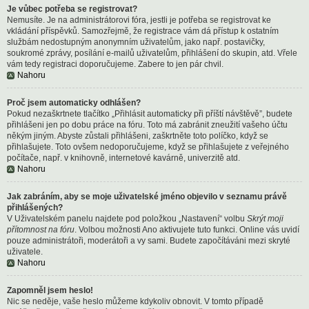
Je vůbec potřeba se registrovat?
Nemusíte. Je na administrátorovi fóra, jestli je potřeba se registrovat ke
vkládání příspěvků. Samozřejmě, že registrace vám dá přístup k ostatním
službám nedostupným anonymním uživatelům, jako např. postavičky,
soukromé zprávy, posílání e-mailů uživatelům, přihlášení do skupin, atd. Vřele
vám tedy registraci doporučujeme. Zabere to jen pár chvil.
Nahoru
Proč jsem automaticky odhlášen?
Pokud nezaškrtnete tlačítko „Přihlásit automaticky při příští návštěvě”, budete
přihlášeni jen po dobu práce na fóru. Toto má zabránit zneužití vašeho účtu
někým jiným. Abyste zůstali přihlášeni, zaškrtněte toto políčko, když se
přihlašujete. Toto ovšem nedoporučujeme, když se přihlašujete z veřejného
počítače, např. v knihovně, internetové kavárně, univerzitě atd.
Nahoru
Jak zabráním, aby se moje uživatelské jméno objevilo v seznamu právě
přihlášených?
V Uživatelském panelu najdete pod položkou „Nastavení“ volbu
Skrýt moji
přítomnost na fóru
. Volbou možnosti
Ano
aktivujete tuto funkci. Online vás uvidí
pouze administrátoři, moderátoři a vy sami. Budete započítáváni mezi skryté
uživatele.
Nahoru
Zapomněl jsem heslo!
Nic se neděje, vaše heslo můžeme kdykoliv obnovit. V tomto případě