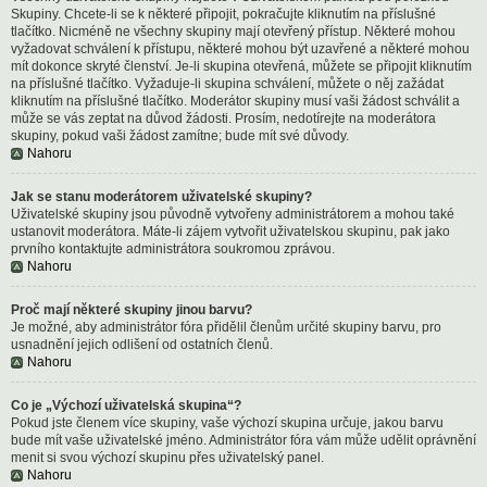
Skupiny. Chcete-li se k některé připojit, pokračujte kliknutím na příslušné
tlačítko. Nicméně ne všechny skupiny mají otevřený přístup. Některé mohou
vyžadovat schválení k přístupu, některé mohou být uzavřené a některé mohou
mít dokonce skryté členství. Je-li skupina otevřená, můžete se připojit kliknutím
na příslušné tlačítko. Vyžaduje-li skupina schválení, můžete o něj zažádat
kliknutím na příslušné tlačítko. Moderátor skupiny musí vaši žádost schválit a
může se vás zeptat na důvod žádosti. Prosím, nedotírejte na moderátora
skupiny, pokud vaši žádost zamítne; bude mít své důvody.
Nahoru
Jak se stanu moderátorem uživatelské skupiny?
Uživatelské skupiny jsou původně vytvořeny administrátorem a mohou také
ustanovit moderátora. Máte-li zájem vytvořit uživatelskou skupinu, pak jako
prvního kontaktujte administrátora soukromou zprávou.
Nahoru
Proč mají některé skupiny jinou barvu?
Je možné, aby administrátor fóra přidělil členům určité skupiny barvu, pro
usnadnění jejich odlišení od ostatních členů.
Nahoru
Co je „Výchozí uživatelská skupina“?
Pokud jste členem více skupiny, vaše výchozí skupina určuje, jakou barvu
bude mít vaše uživatelské jméno. Administrátor fóra vám může udělit oprávnění
menit si svou výchozí skupinu přes uživatelský panel.
Nahoru