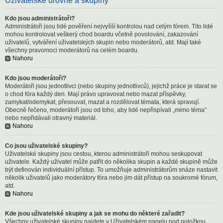
Uživatelské úrovně a skupiny
Kdo jsou administrátoři?
Administrátoři jsou lidé pověření nejvyšší kontrolou nad celým fórem. Tito lidé
mohou kontrolovat veškerý chod boardu včetně povolování, zakazování
uživatelů, vytváření uživatelských skupin nebo moderátorů, atd. Mají také
všechny pravomoci moderátorů na celém boardu.
Nahoru
Kdo jsou moderátoři?
Moderátoři jsou jednotlivci (nebo skupiny jednotlivců), jejichž práce je starat se
o chod fóra každý den. Mají právo upravovat nebo mazat příspěvky,
zamykat/odemykat, přesouvat, mazat a rozdělovat témata, která spravují.
Obecně řečeno, moderátoři jsou od toho, aby lidé nepřispívali „mimo téma”
nebo nepřidávali otravný materiál.
Nahoru
Co jsou uživatelské skupiny?
Uživatelské skupiny jsou cestou, kterou administrátoři mohou seskupovat
uživatele. Každý uživatel může patřit do několika skupin a každé skupině může
být definován individuální přístup. To umožňuje administrátorům snáze nastavit
několik uživatelů jako moderátory fóra nebo jim dát přístup na soukromé fórum,
atd.
Nahoru
Kde jsou uživatelské skupiny a jak se mohu do některé zařadit?
Všechny uživatelské skupiny najdete v Uživatelském panelu pod položkou