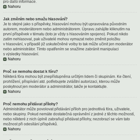
pro další informace.
Nahoru
Jak změním nebo smažu hlasování?
Je to stejné jako s příspěvky, hlasování mohou být upravována původním
autorem, moderátorem nebo administrátorem. Úpravu zahájíte kliknutím na
první příspěvek v tématu (toto je vždy s hlasováním spojeno). Pokud nikdo
zatím nehlasoval, pak uživatelé mohou vymazat nebo změnit položku
v hlasování, v případě již uskutečněné volby to tak může učinit jen moderátor
nebo administrátor. Tímto opatřením se snažíme zabránit manipulaci
s výsledky hlasování.
Nahoru
Proč se nemohu dostat k fóru?
Některá fóra mohou být znepřístupněna určitým lidem či skupinám. Ke čtení,
prohlížení, přispívání atd. potřebujete zvláštní autorizaci, kterou může
poskytnout jen moderátor a administrátor, takže je kontaktujte.
Nahoru
Proč nemohu přidávat přílohy?
Administrátor může povolovat přidávání příloh pro jednotlivá fóra, uživatele,
nebo skupiny. Pokud nemáte dostatečná oprávnění z jedné z těchto možností,
nebo některé z nich úplně zabraňují přidávat přílohy, nezobrazí se vám tato
možnost při odesílání příspěvků.
Nahoru