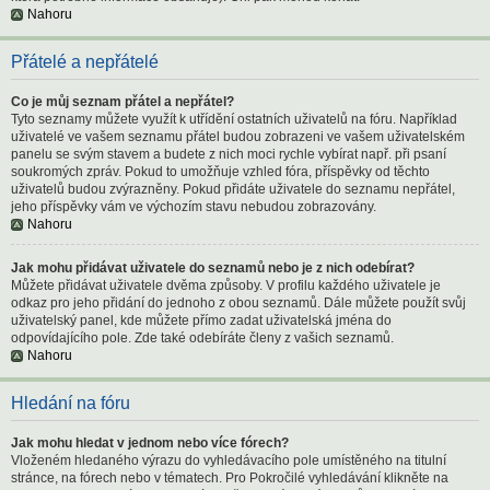
Nahoru
Přátelé a nepřátelé
Co je můj seznam přátel a nepřátel?
Tyto seznamy můžete využít k utřídění ostatních uživatelů na fóru. Například
uživatelé ve vašem seznamu přátel budou zobrazeni ve vašem uživatelském
panelu se svým stavem a budete z nich moci rychle vybírat např. při psaní
soukromých zpráv. Pokud to umožňuje vzhled fóra, příspěvky od těchto
uživatelů budou zvýrazněny. Pokud přidáte uživatele do seznamu nepřátel,
jeho příspěvky vám ve výchozím stavu nebudou zobrazovány.
Nahoru
Jak mohu přidávat uživatele do seznamů nebo je z nich odebírat?
Můžete přidávat uživatele dvěma způsoby. V profilu každého uživatele je
odkaz pro jeho přidání do jednoho z obou seznamů. Dále můžete použít svůj
uživatelský panel, kde můžete přímo zadat uživatelská jména do
odpovídajícího pole. Zde také odebíráte členy z vašich seznamů.
Nahoru
Hledání na fóru
Jak mohu hledat v jednom nebo více fórech?
Vloženém hledaného výrazu do vyhledávacího pole umístěného na titulní
stránce, na fórech nebo v tématech. Pro Pokročilé vyhledávání klikněte na