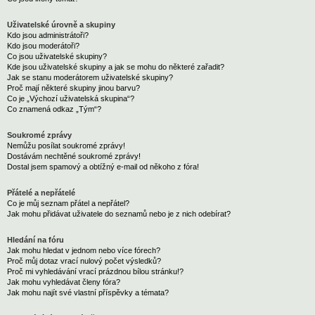
Uživatelské úrovně a skupiny
Kdo jsou administrátoři?
Kdo jsou moderátoři?
Co jsou uživatelské skupiny?
Kde jsou uživatelské skupiny a jak se mohu do některé zařadit?
Jak se stanu moderátorem uživatelské skupiny?
Proč mají některé skupiny jinou barvu?
Co je „Výchozí uživatelská skupina“?
Co znamená odkaz „Tým“?
Soukromé zprávy
Nemůžu posílat soukromé zprávy!
Dostávám nechtěné soukromé zprávy!
Dostal jsem spamový a obtížný e-mail od někoho z fóra!
Přátelé a nepřátelé
Co je můj seznam přátel a nepřátel?
Jak mohu přidávat uživatele do seznamů nebo je z nich odebírat?
Hledání na fóru
Jak mohu hledat v jednom nebo více fórech?
Proč můj dotaz vrací nulový počet výsledků?
Proč mi vyhledávání vrací prázdnou bílou stránku!?
Jak mohu vyhledávat členy fóra?
Jak mohu najít své vlastní příspěvky a témata?