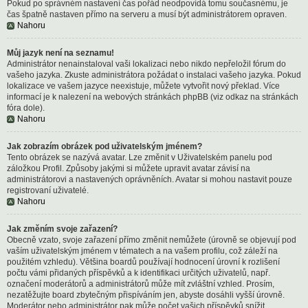
Pokud po správném nastavení čas pořád neodpovídá tomu současnému, je
čas špatně nastaven přímo na serveru a musí být administrátorem opraven.
Nahoru
Můj jazyk není na seznamu!
Administrátor nenainstaloval vaši lokalizaci nebo nikdo nepřeložil fórum do
vašeho jazyka. Zkuste administrátora požádat o instalaci vašeho jazyka. Pokud
lokalizace ve vašem jazyce neexistuje, můžete vytvořit nový překlad. Více
informací je k nalezení na webových stránkách phpBB (viz odkaz na stránkách
fóra dole).
Nahoru
Jak zobrazím obrázek pod uživatelským jménem?
Tento obrázek se nazývá avatar. Lze změnit v Uživatelském panelu pod
záložkou Profil. Způsoby jakými si můžete upravit avatar závisí na
administrátorovi a nastavených oprávněních. Avatar si mohou nastavit pouze
registrovaní uživatelé.
Nahoru
Jak změním svoje zařazení?
Obecně vzato, svoje zařazení přímo změnit nemůžete (úrovně se objevují pod
vaším uživatelským jménem v tématech a na vašem profilu, což záleží na
použitém vzhledu). Většina boardů používají hodnocení úrovní k rozlišení
počtu vámi přidaných příspěvků a k identifikaci určitých uživatelů, např.
označení moderátorů a administrátorů může mít zvláštní vzhled. Prosím,
nezatěžujte board zbytečným přispíváním jen, abyste dosáhli vyšší úrovně.
Moderátor nebo administrátor pak může počet vašich příspěvků snížit.