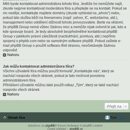
Měli byste kontaktovat administrátora tohoto fóra. Jestliže ho nemůžete najít,
zkuste nejprve kontaktovat moderátora fóra a přeptejte se na kontakt. Pokud se
nic neděje, kontaktujte majitele domény (zkuste vyhledat na „whois“) nebo,
pokud tato služba běží na freeserveru (např. yahoo, IC, webzdarma, atd.),
management nebo oddělení stížností tohoto provozovatele. Berte na vědomí,
že phpBB Group nemá vůbec žádnou moc a nemůže nijak ovlivnit to jak, kdo a
kde spravuje board. Je tedy absolutně bezpředmětné kontaktovat phpBB
Group v jakékoliv právní záležitosti (nactiutrhání, pomluvy, atd.) nepřímo
spojený s phpbb.com nebo se samotným software phpBB. Pokud zašlete e-
mail phpBB Group o použití softwaru třetí stranou, neočekávejte žádnou
odpověď.
Nahoru
Jak můžu kontaktovat administrátora fóra?
Všichni uživatelé fóra můžou použít formulář „Kontaktujte nás“, který se
nachází naspodu všech stránek, pokud je tato možnost povolena
administrátorem fóra.
Přihlášení uživatelé můžou také použít odkaz „Tým“, který se také nachází
naspodu všech stránek.
Nahoru
Přejít na
Obsah fóra
Tým
Založeno na
phpBB
® Forum Software © phpBB Limited
Český překlad –
phpBB.cz