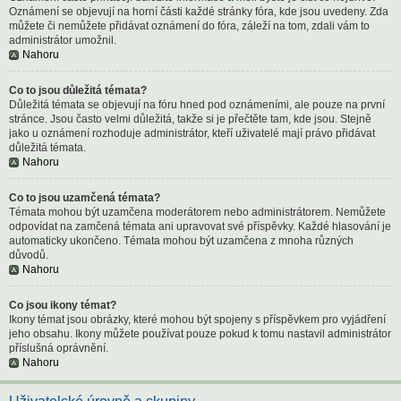
Oznámení se objevují na horní části každé stránky fóra, kde jsou uvedeny. Zda
můžete či nemůžete přidávat oznámení do fóra, záleží na tom, zdali vám to
administrátor umožnil.
Nahoru
Co to jsou důležitá témata?
Důležitá témata se objevují na fóru hned pod oznámeními, ale pouze na první
stránce. Jsou často velmi důležitá, takže si je přečtěte tam, kde jsou. Stejně
jako u oznámení rozhoduje administrátor, kteří uživatelé mají právo přidávat
důležitá témata.
Nahoru
Co to jsou uzamčená témata?
Témata mohou být uzamčena moderátorem nebo administrátorem. Nemůžete
odpovídat na zamčená témata ani upravovat své příspěvky. Každé hlasování je
automaticky ukončeno. Témata mohou být uzamčena z mnoha různých
důvodů.
Nahoru
Co jsou ikony témat?
Ikony témat jsou obrázky, které mohou být spojeny s příspěvkem pro vyjádření
jeho obsahu. Ikony můžete používat pouze pokud k tomu nastavil administrátor
příslušná oprávnění.
Nahoru