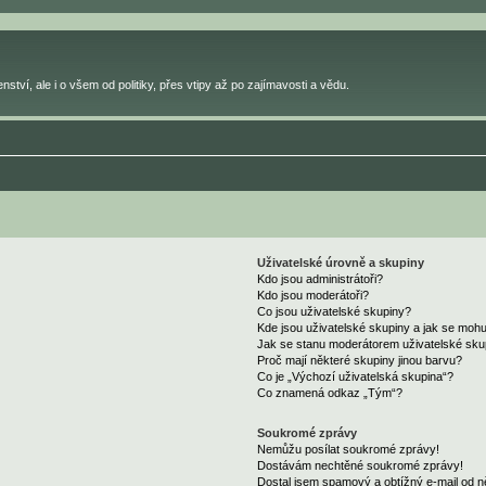
ství, ale i o všem od politiky, přes vtipy až po zajímavosti a vědu.
Uživatelské úrovně a skupiny
Kdo jsou administrátoři?
Kdo jsou moderátoři?
Co jsou uživatelské skupiny?
Kde jsou uživatelské skupiny a jak se mohu
Jak se stanu moderátorem uživatelské sku
Proč mají některé skupiny jinou barvu?
Co je „Výchozí uživatelská skupina“?
Co znamená odkaz „Tým“?
Soukromé zprávy
Nemůžu posílat soukromé zprávy!
Dostávám nechtěné soukromé zprávy!
Dostal jsem spamový a obtížný e-mail od n