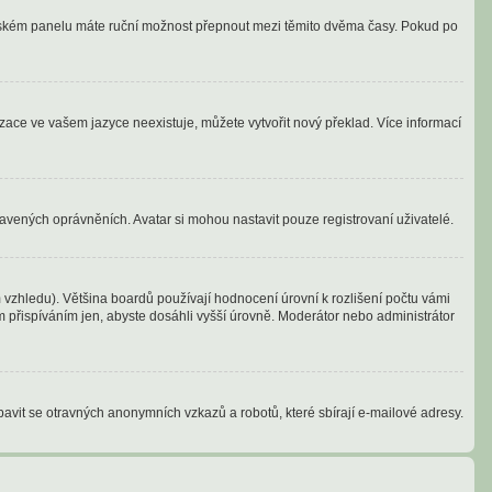
vatelském panelu máte ruční možnost přepnout mezi těmito dvěma časy. Pokud po
izace ve vašem jazyce neexistuje, můžete vytvořit nový překlad. Více informací
tavených oprávněních. Avatar si mohou nastavit pouze registrovaní uživatelé.
vzhledu). Většina boardů používají hodnocení úrovní k rozlišení počtu vámi
ým přispíváním jen, abyste dosáhli vyšší úrovně. Moderátor nebo administrátor
bavit se otravných anonymních vzkazů a robotů, které sbírají e-mailové adresy.