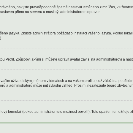
oho správného, pak jste pravděpodobně špatně nastavili letní nebo zimní čas, v uži
astaven přímo na serveru a musí být administrátorem opraven.
ašeho jazyka. Zkuste administrátora požádat o instalaci vašeho jazyka. Pokud lokal
).
u Profil. Způsoby jakými si můžete upravit avatar závisí na administrátorovi a nas
vaším uživatelským jménem v tématech a na vašem profilu, což záleží na použitém 
átorů a administrátorů může mít zvláštní vzhled. Prosím, nezatěžujte board zbytečn
ový formulář (pokud administrátor tuto možnost povolil). Toto opatření umožňuje z