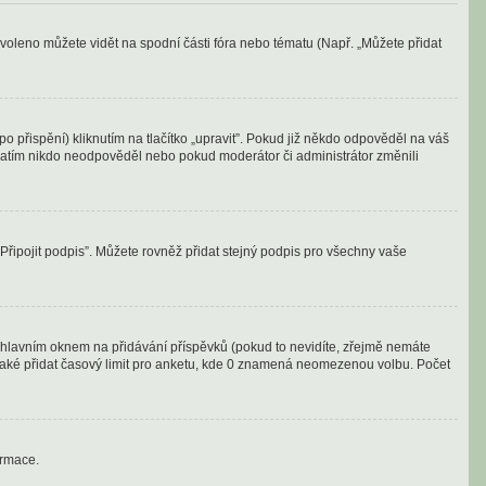
voleno můžete vidět na spodní části fóra nebo tématu (Např. „Můžete přidat
 přispění) kliknutím na tlačítko „upravit”. Pokud již někdo odpověděl na váš
d zatím nikdo neodpověděl nebo pokud moderátor či administrátor změnili
„Připojit podpis”. Můžete rovněž přidat stejný podpis pro všechny vaše
od hlavním oknem na přidávání příspěvků (pokud to nevidíte, zřejmě nemáte
 také přidat časový limit pro anketu, kde 0 znamená neomezenou volbu. Počet
ormace.