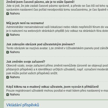
Změnil jsem časové pásmo, ale je to stále špatně!
Jste si jisti, že jste zadali časové pásmo správně, a přesto se čas liší od t
správném nastavení čas pořád neodpovídá tomu současnému, je čas špatně n
Nahoru
Můj jazyk není na seznamu!
Administrátor nenainstaloval vaši lokalizaci nebo nikdo nepřeložil fórum do v
je k nalezení na webových stránkách phpBB (viz odkaz na stránkách fóra dole
Nahoru
Jak zobrazím obrázek pod uživatelským jménem?
Tento obrázek se nazývá avatar. Lze změnit v Uživatelském panelu pod záložko
Nahoru
Jak změním svoje zařazení?
Obecně vzato, svoje zařazení přímo změnit nemůžete (úrovně se objevují pod 
přidaných příspěvků a k identifikaci určitých uživatelů, např. označení moder
pak může počet vašich příspěvků snížit.
Nahoru
Když kliknu na e-mailový odkaz uživatele, jsem vyzván k přihlášení!
Pouze registrovaní uživatelé mohou posílat e-mail lidem přes nastavený e-mail
Nahoru
Vkládání příspěvků