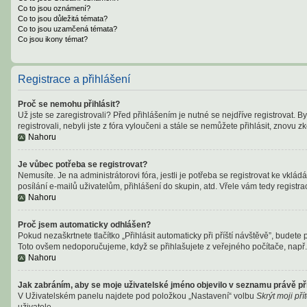
Co to jsou oznámení?
Co to jsou důležitá témata?
Co to jsou uzamčená témata?
Co jsou ikony témat?
Registrace a přihlášení
Proč se nemohu přihlásit?
Už jste se zaregistrovali? Před přihlášením je nutné se nejdříve registrovat. 
registrovali, nebyli jste z fóra vyloučeni a stále se nemůžete přihlásit, znov
Nahoru
Je vůbec potřeba se registrovat?
Nemusíte. Je na administrátorovi fóra, jestli je potřeba se registrovat ke v
posílání e-mailů uživatelům, přihlášení do skupin, atd. Vřele vám tedy registra
Nahoru
Proč jsem automaticky odhlášen?
Pokud nezaškrtnete tlačítko „Přihlásit automaticky při příští návštěvě”, budete 
Toto ovšem nedoporučujeme, když se přihlašujete z veřejného počítače, např. 
Nahoru
Jak zabráním, aby se moje uživatelské jméno objevilo v seznamu právě p
V Uživatelském panelu najdete pod položkou „Nastavení“ volbu
Skrýt moji př
uživatele.