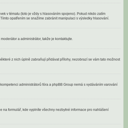
vek v tématu (toto je vždy s hlasováním spojeno). Pokud nikdo zatím
 Tímto opatřením se snažíme zabránit manipulaci s výsledky hlasování.
moderátor a administrátor, takže je kontaktujte.
ěkteré z nich úplně zabraňují přidávat přílohy, nezobrazí se vám tato možnost
ně v kompetenci administrátorů fóra a phpBB Group nemá s vydáváním varování
ede na formulář, kde vyplníte všechny nezbytné informace pro nahlášení