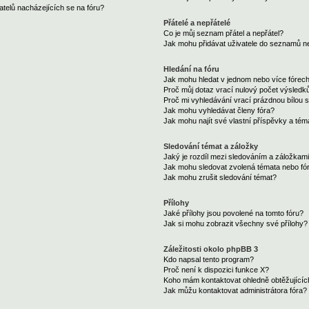
telů nacházejících se na fóru?
Přátelé a nepřátelé
Co je můj seznam přátel a nepřátel?
Jak mohu přidávat uživatele do seznamů ne
Hledání na fóru
Jak mohu hledat v jednom nebo více fórec
Proč můj dotaz vrací nulový počet výsledk
Proč mi vyhledávání vrací prázdnou bílou s
Jak mohu vyhledávat členy fóra?
Jak mohu najít své vlastní příspěvky a tém
Sledování témat a záložky
Jaký je rozdíl mezi sledováním a záložkam
Jak mohu sledovat zvolená témata nebo fó
Jak mohu zrušit sledování témat?
Přílohy
Jaké přílohy jsou povolené na tomto fóru?
Jak si mohu zobrazit všechny své přílohy?
Záležitosti okolo phpBB 3
Kdo napsal tento program?
Proč není k dispozici funkce X?
Koho mám kontaktovat ohledně obtěžujících 
Jak můžu kontaktovat administrátora fóra?