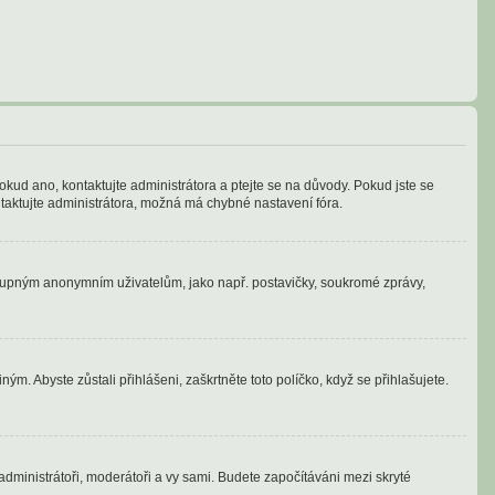
okud ano, kontaktujte administrátora a ptejte se na důvody. Pokud jste se
ontaktujte administrátora, možná má chybné nastavení fóra.
ostupným anonymním uživatelům, jako např. postavičky, soukromé zprávy,
ým. Abyste zůstali přihlášeni, zaškrtněte toto políčko, když se přihlašujete.
 administrátoři, moderátoři a vy sami. Budete započítáváni mezi skryté