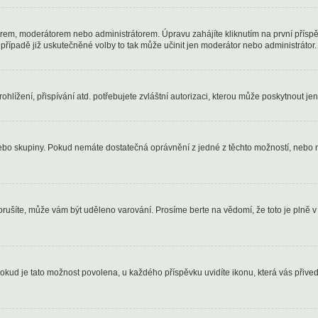
rem, moderátorem nebo administrátorem. Úpravu zahájíte kliknutím na první příspě
řípadě již uskutečněné volby to tak může učinit jen moderátor nebo administrátor.
lížení, přispívání atd. potřebujete zvláštní autorizaci, kterou může poskytnout jen 
 nebo skupiny. Pokud nemáte dostatečná oprávnění z jedné z těchto možností, nebo n
 porušíte, může vám být uděleno varování. Prosíme berte na vědomí, že toto je pl
Pokud je tato možnost povolena, u každého příspěvku uvidíte ikonu, která vás přiv