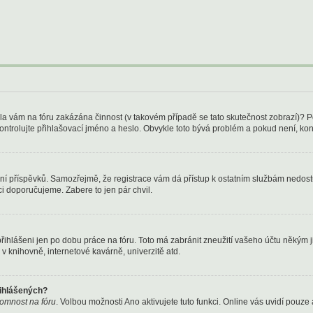
Byla vám na fóru zakázána činnost (v takovém případě se tato skutečnost zobrazí)? P
u zkontrolujte přihlašovací jméno a heslo. Obvykle toto bývá problém a pokud není, k
kládání příspěvků. Samozřejmě, že registrace vám dá přístup k ostatním službám ned
ci doporučujeme. Zabere to jen pár chvil.
přihlášeni jen po dobu práce na fóru. Toto má zabránit zneužití vašeho účtu někým jin
v knihovně, internetové kavárně, univerzitě atd.
řihlášených?
ítomnost na fóru
. Volbou možnosti
Ano
aktivujete tuto funkci. Online vás uvidí pouze