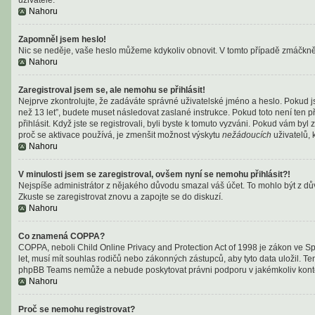
Nahoru
Zapomněl jsem heslo!
Nic se neděje, vaše heslo můžeme kdykoliv obnovit. V tomto případě zmáčknět
Nahoru
Zaregistroval jsem se, ale nemohu se přihlásit!
Nejprve zkontrolujte, že zadáváte správné uživatelské jméno a heslo. Pokud j
než 13 let”, budete muset následovat zaslané instrukce. Pokud toto není ten p
přihlásit. Když jste se registrovali, byli byste k tomuto vyzváni. Pokud vám b
proč se aktivace používá, je zmenšit možnost výskytu
nežádoucích
uživatelů, 
Nahoru
V minulosti jsem se zaregistroval, ovšem nyní se nemohu přihlásit?!
Nejspíše administrátor z nějakého důvodu smazal váš účet. To mohlo být z důvod
Zkuste se zaregistrovat znovu a zapojte se do diskuzí.
Nahoru
Co znamená COPPA?
COPPA, neboli Child Online Privacy and Protection Act of 1998 je zákon ve Sp
let, musí mít souhlas rodičů nebo zákonných zástupců, aby tyto data uložil. Ten
phpBB Teams nemůže a nebude poskytovat právni podporu v jakémkoliv kont
Nahoru
Proč se nemohu registrovat?