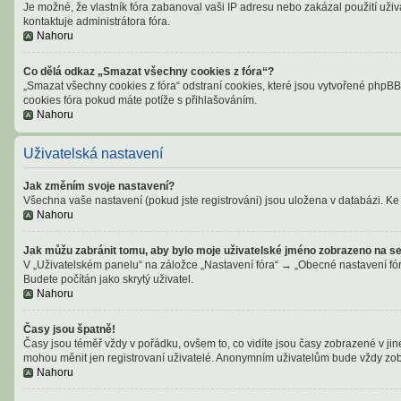
Je možné, že vlastník fóra zabanoval vaši IP adresu nebo zakázal použití uživa
kontaktuje administrátora fóra.
Nahoru
Co dělá odkaz „Smazat všechny cookies z fóra“?
„Smazat všechny cookies z fóra“ odstraní cookies, které jsou vytvořené phpBB 
cookies fóra pokud máte potíže s přihlašováním.
Nahoru
Uživatelská nastavení
Jak změním svoje nastavení?
Všechna vaše nastavení (pokud jste registrováni) jsou uložena v databázi. Ke 
Nahoru
Jak můžu zabránit tomu, aby bylo moje uživatelské jméno zobrazeno na se
V „Uživatelském panelu“ na záložce „Nastavení fóra“ → „Obecné nastavení fó
Budete počítán jako skrytý uživatel.
Nahoru
Časy jsou špatně!
Časy jsou téměř vždy v pořádku, ovšem to, co vidíte jsou časy zobrazené v ji
mohou měnit jen registrovaní uživatelé. Anonymním uživatelům bude vždy zob
Nahoru