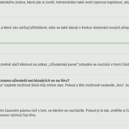
telského jména, které jste si zvolili. Administrátor také mohl vypnout registrace, a
a které vás udržují přihlášené, dále se také starají o funkce sledování nových pří
změně stačí kliknout na odkaz „Uživatelský panel” (obvykle se nachází v horní čás
znamu uživatelů nacházejících se na fóru?
ra“ najdete možnost
Skrýt můj online stav
. Pokud u této možnosti nastavíte „Ano“, 
ném časovém pásmu než v tom, ve kterém se nacházíte. Pokud je to tak, změňte si č
razen výchozí čas fóra.