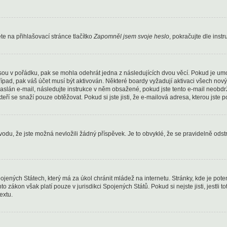
e na přihlašovací stránce tlačítko
Zapomněl jsem svoje heslo
, pokračujte dle inst
sou v pořádku, pak se mohla odehrát jedna z následujících dvou věcí. Pokud je um
řípad, pak váš účet musí být aktivován. Některé boardy vyžadují aktivaci všech nov
yl zaslán e-mail, následujte instrukce v něm obsažené, pokud jste tento e-mail neob
kteří se snaží pouze obtěžovat. Pokud si jste jisti, že e-mailová adresa, kterou jste p
u, že jste možná nevložili žádný příspěvek. Je to obvyklé, že se pravidelně odstraň
ojených Státech, který má za úkol chránit mládež na internetu. Stránky, kde je pot
to zákon však platí pouze v jurisdikci Spojených Států. Pokud si nejste jisti, jestli
extu.