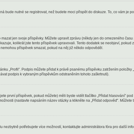
ná bude nutné se registrovat, než budete moci přispět do diskuze. To, co vám je po
 mazat jen svoje příspěvky. Můžete upravit zprávu (někdy jen do omezeného času po
ukazuje, kolikrát jste tento příspěvek upravovali. Tento dodatek se neobjeví, poku
elé nemohou příspěvek smazat, pokud na něj již někdo odpověděl.
stránku „Profil”. Podpis můžete přidat k právě psanému příspěvku zatržením položky 
idávat podpis k vybraným příspěvkům odstraněním tohoto zaškrtnutí).
ete první příspěvek, pokud můžete) měli byste vidět tlačítko „Přidat hlasování” p
 možnosti (nastavte napsáním název otázky a klikněte na „Přidat odpověď”. Můžete
u nezbytně potřebujete více možností, kontaktujte administrátora fóra pro další inf