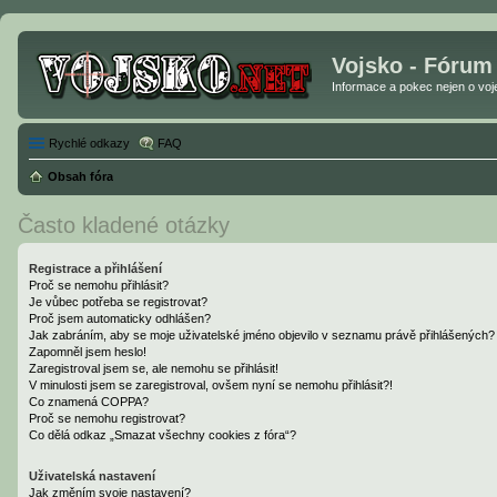
Vojsko - Fórum
Informace a pokec nejen o vojen
Rychlé odkazy
FAQ
Obsah fóra
Často kladené otázky
Registrace a přihlášení
Proč se nemohu přihlásit?
Je vůbec potřeba se registrovat?
Proč jsem automaticky odhlášen?
Jak zabráním, aby se moje uživatelské jméno objevilo v seznamu právě přihlášených?
Zapomněl jsem heslo!
Zaregistroval jsem se, ale nemohu se přihlásit!
V minulosti jsem se zaregistroval, ovšem nyní se nemohu přihlásit?!
Co znamená COPPA?
Proč se nemohu registrovat?
Co dělá odkaz „Smazat všechny cookies z fóra“?
Uživatelská nastavení
Jak změním svoje nastavení?