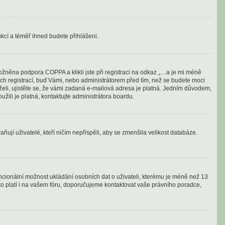
rukcí a téměř ihned budete přihlášeni.
ožněna podpora COPPA a klikli jste při registraci na odkaz „…a je mi méně
ých registrací, buď Vámi, nebo administrátorem před tím, než se budete moci
drželi, ujistěte se, že vámi zadaná e-mailová adresa je platná. Jedním důvodem,
oužili je platná, kontaktujte administrátora boardu.
ují uživatelé, kteří ničím nepřispěli, aby se zmenšila velikost databáze.
encionální možnost ukládání osobních dat o uživateli, kterému je méně než 13
 toto platí i na vašem fóru, doporučujeme kontaktovat vaše právního poradce,