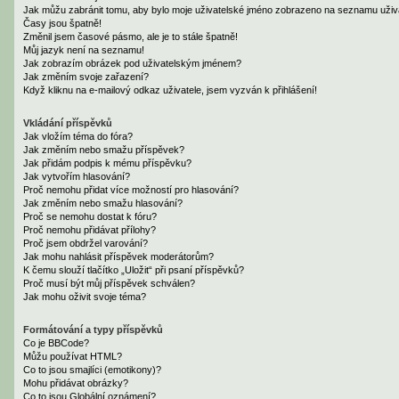
Jak můžu zabránit tomu, aby bylo moje uživatelské jméno zobrazeno na seznamu uživa
Časy jsou špatně!
Změnil jsem časové pásmo, ale je to stále špatně!
Můj jazyk není na seznamu!
Jak zobrazím obrázek pod uživatelským jménem?
Jak změním svoje zařazení?
Když kliknu na e-mailový odkaz uživatele, jsem vyzván k přihlášení!
Vkládání příspěvků
Jak vložím téma do fóra?
Jak změním nebo smažu příspěvek?
Jak přidám podpis k mému příspěvku?
Jak vytvořím hlasování?
Proč nemohu přidat více možností pro hlasování?
Jak změním nebo smažu hlasování?
Proč se nemohu dostat k fóru?
Proč nemohu přidávat přílohy?
Proč jsem obdržel varování?
Jak mohu nahlásit příspěvek moderátorům?
K čemu slouží tlačítko „Uložit“ při psaní příspěvků?
Proč musí být můj příspěvek schválen?
Jak mohu oživit svoje téma?
Formátování a typy příspěvků
Co je BBCode?
Můžu používat HTML?
Co to jsou smajlíci (emotikony)?
Mohu přidávat obrázky?
Co to jsou Globální oznámení?