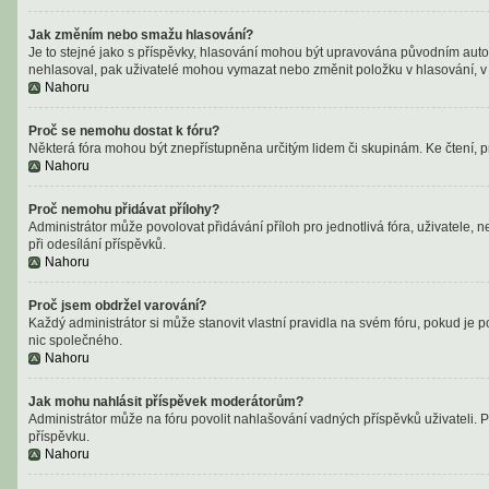
Jak změním nebo smažu hlasování?
Je to stejné jako s příspěvky, hlasování mohou být upravována původním auto
nehlasoval, pak uživatelé mohou vymazat nebo změnit položku v hlasování, v p
Nahoru
Proč se nemohu dostat k fóru?
Některá fóra mohou být znepřístupněna určitým lidem či skupinám. Ke čtení, proh
Nahoru
Proč nemohu přidávat přílohy?
Administrátor může povolovat přidávání příloh pro jednotlivá fóra, uživatele,
při odesílání příspěvků.
Nahoru
Proč jsem obdržel varování?
Každý administrátor si může stanovit vlastní pravidla na svém fóru, pokud je
nic společného.
Nahoru
Jak mohu nahlásit příspěvek moderátorům?
Administrátor může na fóru povolit nahlašování vadných příspěvků uživateli. 
příspěvku.
Nahoru