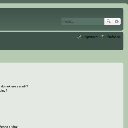
Registrovat
Přihlásit se
 do některé zařadit?
piny?
ěkoho z fóra!