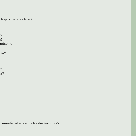
bo je z nich odebírat?
h?
ů?
tránku!?
ata?
i?
ra?
e-mailů nebo právních záležitostí fóra?