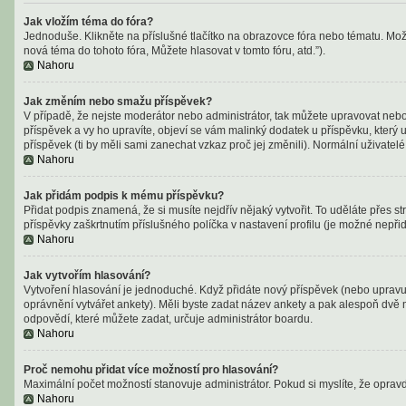
Jak vložím téma do fóra?
Jednoduše. Klikněte na příslušné tlačítko na obrazovce fóra nebo tématu. Mož
nová téma do tohoto fóra, Můžete hlasovat v tomto fóru, atd.”).
Nahoru
Jak změním nebo smažu příspěvek?
V případě, že nejste moderátor nebo administrátor, tak můžete upravovat nebo
příspěvek a vy ho upravíte, objeví se vám malinký dodatek u příspěvku, který 
příspěvek (ti by měli sami zanechat vzkaz proč jej změnili). Normální uživat
Nahoru
Jak přidám podpis k mému příspěvku?
Přidat podpis znamená, že si musíte nejdřív nějaký vytvořit. To uděláte přes 
příspěvky zaškrtnutím příslušného políčka v nastavení profilu (je možné nepř
Nahoru
Jak vytvořím hlasování?
Vytvoření hlasování je jednoduché. Když přidáte nový příspěvek (nebo upravuj
oprávnění vytvářet ankety). Měli byste zadat název ankety a pak alespoň dvě
odpovědí, které můžete zadat, určuje administrátor boardu.
Nahoru
Proč nemohu přidat více možností pro hlasování?
Maximální počet možností stanovuje administrátor. Pokud si myslíte, že opravd
Nahoru