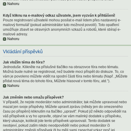
Nahoru
Když kliknu na e-mailový odkaz uživatele, jsem vyzván k přihlášení!
Pouze registrovaní uživatelé mohou posílat e-mail lidem přes nastavený e-
mailový formulář (pokud administrátor tuto možnost povolil). Toto opatření
umožňuje zbavit se otravných anonymních vzkazů a robotů, které sbírají e-
mailové adresy.
Nahoru
Vkládání příspěvků
Jak vložím téma do fóra?
Jednoduše. Klikněte na příslušné tlačítko na obrazovce fóra nebo tématu.
Možná bude nutné se registrovat, než budete moci přispět do diskuze. To, co
vám je povoleno můžete vidět na spodní části fóra nebo tématu (Např. „Můžete
přidat nová téma do tohoto fóra, Můžete hlasovat v tomto fóru, atd.”).
Nahoru
Jak změním nebo smažu příspěvek?
V případě, že nejste moderátor nebo administrátor, tak můžete upravovat nebo
mazat jen svoje příspěvky. Můžete upravit zprávu (někdy jen do omezeného
času po přispění) kliknutím na tlačítko „upravit”. Pokud již někdo odpověděl na
váš příspěvek a vy ho upravíte, objeví se vám malinký dodatek u příspěvku,
který ukazuje, kolikrát jste tento příspěvek upravovali. Tento dodatek se
neobjeví, pokud zatím nikdo neodpověděl nebo pokud moderátor či
administrátor změnili příspěvek (ti by měli sami zanechat vzkaz proč jej