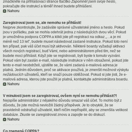
zmáčkněte na přihlašovací stránce tlačítko
Zapomněl jsem svoje heslo
,
pokračujte dle instrukcí a téměř ihned budete přihlášeni.
Nahoru
Zaregistroval jsem se, ale nemohu se přihlásit!
Nejprve zkontrolujte, že zadáváte správné uživatelské jméno a heslo. Pokud
jsou v pořádku, pak se mohla odehrát jedna z následujících dvou věcí. Pokud
je umožněna podpora COPPA a klikli jste při registraci na odkaz „…a je mi
méně než 13 let”, budete muset následovat zaslané instrukce. Pokud toto není
ten případ, pak váš účet musí být aktivován. Některé boardy vyžadují aktivaci
všech nových registrací, buď Vámi, nebo administrátorem před tím, než se
budete moci přihlásit. Když jste se registrovali, byli byste k tomuto vyzváni.
Pokud vám byl zaslán e-mail, následujte instrukce v něm obsažené, pokud jste
tento e-mail neobdrželi, ujistěte se, že vámi zadaná e-mailová adresa je
platná. Jedním důvodem, proč se aktivace používá, je zmenšit možnost výskytu
nežádoucích
uživatelů, kteří se snaží pouze obtěžovat. Pokud si jste jisti, že e-
mailová adresa, kterou jste použili je platná, kontaktujte administrátora boardu.
Nahoru
V minulosti jsem se zaregistroval, ovšem nyní se nemohu přihlásit?!
Nejspíše administrátor z nějakého důvodu smazal váš účet. To mohlo být z
důvodu, že jste možná nevložili žádný příspěvek. Je to obvyklé, že se
pravidelně odstraňují uživatelé, kteří ničím nepřispěli, aby se zmenšila velikost
databáze. Zkuste se zaregistrovat znovu a zapojte se do diskuzí.
Nahoru
Co znamená COPPA?