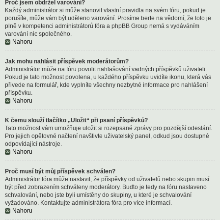
Proč jsem obdržel varování?
Každý administrátor si může stanovit vlastní pravidla na svém fóru, pokud je
porušíte, může vám být uděleno varování. Prosíme berte na vědomí, že toto je
plně v kompetenci administrátorů fóra a phpBB Group nemá s vydáváním
varování nic společného.
Nahoru
Jak mohu nahlásit příspěvek moderátorům?
Administrátor může na fóru povolit nahlašování vadných příspěvků uživateli.
Pokud je tato možnost povolena, u každého příspěvku uvidíte ikonu, která vás
přivede na formulář, kde vyplníte všechny nezbytné informace pro nahlášení
příspěvku.
Nahoru
K čemu slouží tlačítko „Uložit“ při psaní příspěvků?
Tato možnost vám umožňuje uložit si rozepsané zprávy pro pozdější odeslání.
Pro jejich opětovné načtení navštivte uživatelský panel, odkud jsou dostupné
odpovídající nástroje.
Nahoru
Proč musí být můj příspěvek schválen?
Administrátor fóra může nastavit, že příspěvky od uživatelů nebo skupin musí
být před zobrazením schváleny moderátory. Buďto je tedy na fóru nastaveno
schvalování, nebo jste byli umístěny do skupiny, u které je schvalování
vyžadováno. Kontaktujte administrátora fóra pro více informací.
Nahoru