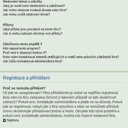
Sledování témat a záložky
Jaký je rozdíl mezi sledováním a záložkami?
Jak mohu sledovat zvolená témata nebo fóra?
Jak mohu zrušit sledování témat?
Přílohy
Jaké přílohy jsou povolené na tomto fóru?
Jak si mohu zobrazit všechny své přílohy?
Záležitosti okolo phpBB 3
Kdo napsal tento program?
Proč není k dispozici funkce X?
Koho mám kontaktovat ohledně obtěžujících e-mailů nebo právních záležitostí fóra?
Jak můžu kontaktovat administrátora fóra?
Registrace a přihlášení
Proč se nemohu přihlásit?
Už jste se zaregistrovali? Před přihlášením je nutné se nejdříve registrovat.
Byla vám na fóru zakázána činnost (v takovém případě se tato skutečnost
zobrazí)? Pokud ano, kontaktujte administrátora a ptejte se na důvody. Pokud
jste se registrovali, nebyli jste z fóra vyloučeni a stále se nemůžete přihlásit,
znovu zkontrolujte přihlašovací jméno a heslo. Obvykle toto bývá problém a
pokud není, kontaktujte administrátora, možná má chybné nastavení fóra.
Nahoru