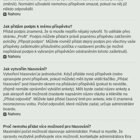
změnili). Normální uživatelé nemohou příspěvek smazat, pokud na něj již
někdo odpověděl.
Nahoru
Jak přidám podpis k mému příspěvku?
Přidat podpis znamená, že si musíte nejdřív nějaký vytvořit. To uděláte přes
stránku „Profil”. Podpis můžete přidat k právě psanému příspěvku zatržením
položky „Připojit podpis”. Můžete rovněž přidat stejný podpis pro všechny vaše
příspěvky zaškrtnutím příslušného políčka v nastavení profilu (je možné
nepřidávat podpis k vybraným příspěvkům odstraněním tohoto zaškrtnutí).
Nahoru
Jak vytvořím hlasování?
Vytvoření hlasování je jednoduché. Když přidáte nový příspěvek (nebo
upravujete první příspěvek, pokud můžete) měli byste vidět tlačítko „Přidat
hlasování” pod hlavním oknem na přidávání příspěvků (pokud to nevidíte,
zřejmě nemáte oprávnění vytvářet ankety). Měli byste zadat název ankety a
pak alespoň dvě možnosti (nastavte napsáním název otázky a klikněte na
„Přidat odpověď”. Můžete také přidat časový limit pro anketu, kde 0 znamená
neomezenou volbu. Počet odpovědí, které můžete zadat, určuje administrátor
boardu.
Nahoru
Proč nemohu přidat více možností pro hlasování?
Maximální počet možností stanovuje administrátor. Pokud si myslíte, že
opravdu nezbytně potřebujete více možností, kontaktujte administrátora fóra