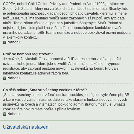
COPPA, neboli Child Online Privacy and Protection Act of 1998 je zákon ve
Spojených Státech, který má za úkol chránit mládež na internetu. Stránky, kde
je potencionální možnost ukládání osobních dat o uživateli, kterému je méně
než 13 let, musí mít souhlas rodičů nebo zákonných zástupců, aby tyto data
uložil. Tento zákon však platí pouze v jurisdikci Spojených Států. Pokud si
nejste jisti, jestli toto platí i na vašem fóru, doporučujeme kontaktovat vaše
právního poradce, phpBB Teams nemůže a nebude poskytovat právni podporu
v jakémkoliv kontextu.
Nahoru
Proč se nemohu registrovat?
Je možné, že vlastník fóra zabanoval vaši IP adresu nebo zakázal použití
uživatelského jména, které jste si zvolili. Administrátor také mohl vypnout
registrace, aby zabranil přístupu nových návštěvníků na fórum. Pro další
informace kontaktuje administrátora fóra.
Nahoru
Co dělá odkaz „Smazat všechny cookies z fóra“?
„Smazat všechny cookies z fóra“ odstraní cookies, které jsou vytvořené phpBB
a které vás udržují přihlášené, dále se také starají o funkce sledování nových
příspěvků na fórech a v tématech, pokud to administrátor umožňuje. Smažte
cookies fóra pokud máte potíže s přihlašováním.
Nahoru
Uživatelská nastavení