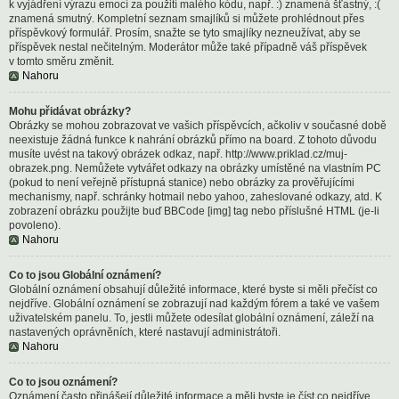
k vyjádření výrazu emocí za použití malého kódu, např. :) znamená šťastný, :(
znamená smutný. Kompletní seznam smajlíků si můžete prohlédnout přes
příspěvkový formulář. Prosím, snažte se tyto smajlíky nezneužívat, aby se
příspěvek nestal nečitelným. Moderátor může také případně váš příspěvek
v tomto směru změnit.
Nahoru
Mohu přidávat obrázky?
Obrázky se mohou zobrazovat ve vašich příspěvcích, ačkoliv v současné době
neexistuje žádná funkce k nahrání obrázků přímo na board. Z tohoto důvodu
musíte uvést na takový obrázek odkaz, např. http://www.priklad.cz/muj-
obrazek.png. Nemůžete vytvářet odkazy na obrázky umístěné na vlastním PC
(pokud to není veřejně přístupná stanice) nebo obrázky za prověřujícími
mechanismy, např. schránky hotmail nebo yahoo, zaheslované odkazy, atd. K
zobrazení obrázku použijte buď BBCode [img] tag nebo příslušné HTML (je-li
povoleno).
Nahoru
Co to jsou Globální oznámení?
Globální oznámení obsahují důležité informace, které byste si měli přečíst co
nejdříve. Globální oznámení se zobrazují nad každým fórem a také ve vašem
uživatelském panelu. To, jestli můžete odesílat globální oznámení, záleží na
nastavených oprávněních, které nastavují administrátoři.
Nahoru
Co to jsou oznámení?
Oznámení často přinášejí důležité informace a měli byste je číst co nejdříve.