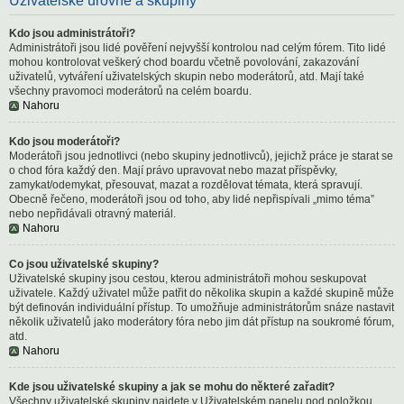
Uživatelské úrovně a skupiny
Kdo jsou administrátoři?
Administrátoři jsou lidé pověření nejvyšší kontrolou nad celým fórem. Tito lidé
mohou kontrolovat veškerý chod boardu včetně povolování, zakazování
uživatelů, vytváření uživatelských skupin nebo moderátorů, atd. Mají také
všechny pravomoci moderátorů na celém boardu.
Nahoru
Kdo jsou moderátoři?
Moderátoři jsou jednotlivci (nebo skupiny jednotlivců), jejichž práce je starat se
o chod fóra každý den. Mají právo upravovat nebo mazat příspěvky,
zamykat/odemykat, přesouvat, mazat a rozdělovat témata, která spravují.
Obecně řečeno, moderátoři jsou od toho, aby lidé nepřispívali „mimo téma”
nebo nepřidávali otravný materiál.
Nahoru
Co jsou uživatelské skupiny?
Uživatelské skupiny jsou cestou, kterou administrátoři mohou seskupovat
uživatele. Každý uživatel může patřit do několika skupin a každé skupině může
být definován individuální přístup. To umožňuje administrátorům snáze nastavit
několik uživatelů jako moderátory fóra nebo jim dát přístup na soukromé fórum,
atd.
Nahoru
Kde jsou uživatelské skupiny a jak se mohu do některé zařadit?
Všechny uživatelské skupiny najdete v Uživatelském panelu pod položkou