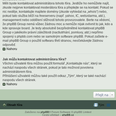
Měli byste kontaktovat administrátora tohoto fóra. Jestliže ho nemůžete najít,
zkuste nejprve kontaktovat moderátora fóra a přeptejte se na kontakt. Pokud se
nic neděje, kontaktujte majitele domény (zkuste vyhledat na „whois“) nebo,
pokud tato služba běží na freeserveru (např. yahoo, IC, webzdarma, atd.),
management nebo oddělení stížností tohoto provozovatele. Berte na vědomí,
že phpBB Group nemá vůbec žádnou moc a nemůže nijak ovlivnit to jak, kdo a
kde spravuje board. Je tedy absolutně bezpředmětné kontaktovat phpBB
Group v jakékoliv právní záležitosti (nactiutrhání, pomluvy, atd.) nepřímo
spojený s phpbb.com nebo se samotným software phpBB. Pokud zašlete e-
mail phpBB Group o použití softwaru třetí stranou, neočekávejte žádnou
odpověď.
Nahoru
Jak můžu kontaktovat administrátora fóra?
Všichni uživatelé fóra můžou použít formulář „Kontaktujte nás“, který se
nachází naspodu všech stránek, pokud je tato možnost povolena
administrátorem fóra.
Přihlášení uživatelé můžou také použít odkaz „Tým“, který se také nachází
naspodu všech stránek.
Nahoru
Přejít na
Obsah fóra
Tým
Založeno na
phpBB
® Forum Software © phpBB Limited
Český překlad –
phpBB.cz