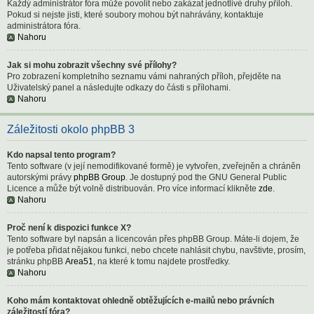
Každý administrátor fóra může povolit nebo zakázat jednotlivé druhy příloh.
Pokud si nejste jisti, které soubory mohou být nahrávány, kontaktuje
administrátora fóra.
Nahoru
Jak si mohu zobrazit všechny své přílohy?
Pro zobrazení kompletního seznamu vámi nahraných příloh, přejděte na
Uživatelský panel a následujte odkazy do části s přílohami.
Nahoru
Záležitosti okolo phpBB 3
Kdo napsal tento program?
Tento software (v její nemodifikované formě) je vytvořen, zveřejněn a chráněn
autorskými právy
phpBB Group
. Je dostupný pod the GNU General Public
Licence a může být volně distribuován. Pro více informací klikněte
zde
.
Nahoru
Proč není k dispozici funkce X?
Tento software byl napsán a licencován přes phpBB Group. Máte-li dojem, že
je potřeba přidat nějakou funkci, nebo chcete nahlásit chybu, navštivte, prosím,
stránku phpBB
Area51
, na které k tomu najdete prostředky.
Nahoru
Koho mám kontaktovat ohledně obtěžujících e-mailů nebo právních
záležitostí fóra?