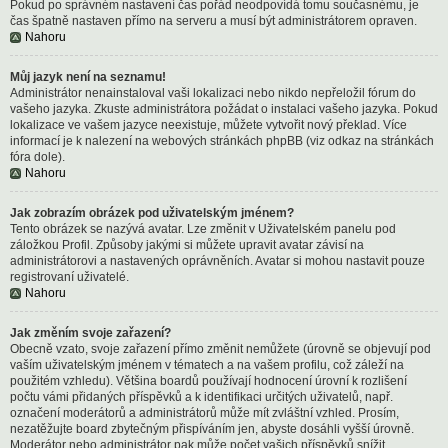
Pokud po správném nastavení čas pořád neodpovídá tomu současnému, je
čas špatně nastaven přímo na serveru a musí být administrátorem opraven.
Nahoru
Můj jazyk není na seznamu!
Administrátor nenainstaloval vaši lokalizaci nebo nikdo nepřeložil fórum do
vašeho jazyka. Zkuste administrátora požádat o instalaci vašeho jazyka. Pokud
lokalizace ve vašem jazyce neexistuje, můžete vytvořit nový překlad. Více
informací je k nalezení na webových stránkách phpBB (viz odkaz na stránkách
fóra dole).
Nahoru
Jak zobrazím obrázek pod uživatelským jménem?
Tento obrázek se nazývá avatar. Lze změnit v Uživatelském panelu pod
záložkou Profil. Způsoby jakými si můžete upravit avatar závisí na
administrátorovi a nastavených oprávněních. Avatar si mohou nastavit pouze
registrovaní uživatelé.
Nahoru
Jak změním svoje zařazení?
Obecně vzato, svoje zařazení přímo změnit nemůžete (úrovně se objevují pod
vaším uživatelským jménem v tématech a na vašem profilu, což záleží na
použitém vzhledu). Většina boardů používají hodnocení úrovní k rozlišení
počtu vámi přidaných příspěvků a k identifikaci určitých uživatelů, např.
označení moderátorů a administrátorů může mít zvláštní vzhled. Prosím,
nezatěžujte board zbytečným přispíváním jen, abyste dosáhli vyšší úrovně.
Moderátor nebo administrátor pak může počet vašich příspěvků snížit.