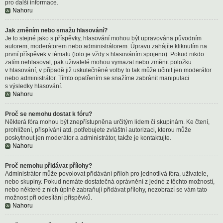
pro další informace.
Nahoru
Jak změním nebo smažu hlasování?
Je to stejné jako s příspěvky, hlasování mohou být upravována původním
autorem, moderátorem nebo administrátorem. Úpravu zahájíte kliknutím na
první příspěvek v tématu (toto je vždy s hlasováním spojeno). Pokud nikdo
zatím nehlasoval, pak uživatelé mohou vymazat nebo změnit položku
v hlasování, v případě již uskutečněné volby to tak může učinit jen moderátor
nebo administrátor. Tímto opatřením se snažíme zabránit manipulaci
s výsledky hlasování.
Nahoru
Proč se nemohu dostat k fóru?
Některá fóra mohou být znepřístupněna určitým lidem či skupinám. Ke čtení,
prohlížení, přispívání atd. potřebujete zvláštní autorizaci, kterou může
poskytnout jen moderátor a administrátor, takže je kontaktujte.
Nahoru
Proč nemohu přidávat přílohy?
Administrátor může povolovat přidávání příloh pro jednotlivá fóra, uživatele,
nebo skupiny. Pokud nemáte dostatečná oprávnění z jedné z těchto možností,
nebo některé z nich úplně zabraňují přidávat přílohy, nezobrazí se vám tato
možnost při odesílání příspěvků.
Nahoru