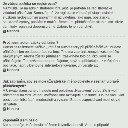
Je vůbec potřeba se registrovat?
Nemusíte. Je na administrátorovi fóra, jestli je potřeba se registrovat ke
vkládání příspěvků. Samozřejmě, že registrace vám dá přístup k ostatním
službám nedostupným anonymním uživatelům, jako např. postavičky,
soukromé zprávy, posílání e-mailů uživatelům, přihlášení do skupin, atd. Vřele
vám tedy registraci doporučujeme. Zabere to jen pár chvil.
Nahoru
Proč jsem automaticky odhlášen?
Pokud nezaškrtnete tlačítko „Přihlásit automaticky při příští návštěvě”, budete
přihlášeni jen po dobu práce na fóru. Toto má zabránit zneužití vašeho účtu
někým jiným. Abyste zůstali přihlášeni, zaškrtněte toto políčko, když se
přihlašujete. Toto ovšem nedoporučujeme, když se přihlašujete z veřejného
počítače, např. v knihovně, internetové kavárně, univerzitě atd.
Nahoru
Jak zabráním, aby se moje uživatelské jméno objevilo v seznamu právě
přihlášených?
V Uživatelském panelu najdete pod položkou „Nastavení“ volbu
Skrýt moji
přítomnost na fóru
. Volbou možnosti
Ano
aktivujete tuto funkci. Online vás uvidí
pouze administrátoři, moderátoři a vy sami. Budete započítáváni mezi skryté
uživatele.
Nahoru
Zapomněl jsem heslo!
Nic se neděje, vaše heslo můžeme kdykoliv obnovit. V tomto případě