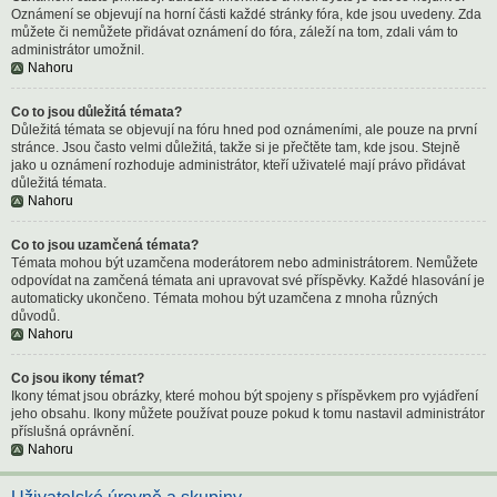
Oznámení se objevují na horní části každé stránky fóra, kde jsou uvedeny. Zda
můžete či nemůžete přidávat oznámení do fóra, záleží na tom, zdali vám to
administrátor umožnil.
Nahoru
Co to jsou důležitá témata?
Důležitá témata se objevují na fóru hned pod oznámeními, ale pouze na první
stránce. Jsou často velmi důležitá, takže si je přečtěte tam, kde jsou. Stejně
jako u oznámení rozhoduje administrátor, kteří uživatelé mají právo přidávat
důležitá témata.
Nahoru
Co to jsou uzamčená témata?
Témata mohou být uzamčena moderátorem nebo administrátorem. Nemůžete
odpovídat na zamčená témata ani upravovat své příspěvky. Každé hlasování je
automaticky ukončeno. Témata mohou být uzamčena z mnoha různých
důvodů.
Nahoru
Co jsou ikony témat?
Ikony témat jsou obrázky, které mohou být spojeny s příspěvkem pro vyjádření
jeho obsahu. Ikony můžete používat pouze pokud k tomu nastavil administrátor
příslušná oprávnění.
Nahoru