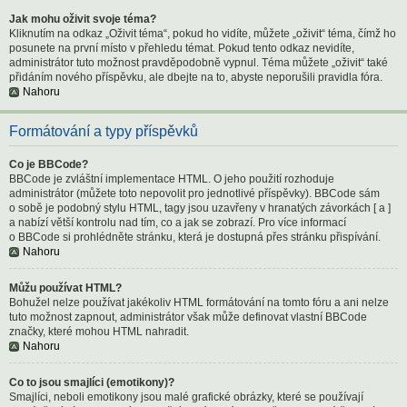
Jak mohu oživit svoje téma?
Kliknutím na odkaz „Oživit téma“, pokud ho vidíte, můžete „oživit“ téma, čímž ho
posunete na první místo v přehledu témat. Pokud tento odkaz nevidíte,
administrátor tuto možnost pravděpodobně vypnul. Téma můžete „oživit“ také
přidáním nového příspěvku, ale dbejte na to, abyste neporušili pravidla fóra.
Nahoru
Formátování a typy příspěvků
Co je BBCode?
BBCode je zvláštní implementace HTML. O jeho použití rozhoduje
administrátor (můžete toto nepovolit pro jednotlivé příspěvky). BBCode sám
o sobě je podobný stylu HTML, tagy jsou uzavřeny v hranatých závorkách [ a ]
a nabízí větší kontrolu nad tím, co a jak se zobrazí. Pro více informací
o BBCode si prohlédněte stránku, která je dostupná přes stránku přispívání.
Nahoru
Můžu používat HTML?
Bohužel nelze používat jakékoliv HTML formátování na tomto fóru a ani nelze
tuto možnost zapnout, administrátor však může definovat vlastní BBCode
značky, které mohou HTML nahradit.
Nahoru
Co to jsou smajlíci (emotikony)?
Smajlíci, neboli emotikony jsou malé grafické obrázky, které se používají