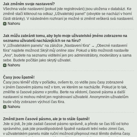
Jak změním svoje nastavení?
Všechna vaše nastavení (pokud jste registrováni) jsou uložena v databázi. Ke
změně stačí kliknout na odkaz „Uživatelský panel” (obvykle se nachází v horní
části stránky). V následném rozhraní je možné si změnit veškerá svá nastavení.
Nahoru
Jak můžu zabránit tomu, aby bylo moje uživatelské jméno zobrazeno na
seznamu uživatelů nacházejících se na fóru?
V „Uživatelském panelu“ na záložce „Nastavení fóra“ → „Obecné nastavení
fóra“ najdete možnost
Skrýt můj online stav
. Pokud u této možnosti nastavíte
„Ano“, budete na seznamu viditelní jen pro administrátory, moderátory a sama
sebe. Budete počítán jako skrytý uživatel.
Nahoru
Časy jsou špatně!
Časy jsou téměř vždy v pořádku, ovšem to, co vidíte jsou časy zobrazené
v jiném časovém pásmu než v tom, ve kterém se nacházíte. Pokud je to tak,
změňte si časové pásmo v profilu. Berte na vědomí, časové pásma a další
nastavení si mohou měnit jen registrovaní uživatelé. Anonymním uživatelům
bude vždy zobrazen výchozí čas fóra.
Nahoru
Změnil jsem časové pásmo, ale je to stále špatně!
Jste si jisti, že jste zadali časové pásmo správně, a přesto se čas liší od toho
správného, pak jste pravděpodobně špatně nastavili letní nebo zimní čas,
v uživatelském panelu máte ruční možnost přepnout mezi těmito dvěma časy.