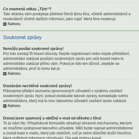
Co znamená odkaz „Tým“?
Tato stránka vám poskytuje přehled členů týmu fóra, včetně administrátorů a
moderátorů včetně dalších informací, jako např. která fóra moderují.
Nahoru
Soukromé zprávy
Nemůžu posílat soukromé zprávy!
Pro toto existují tři hlavní důvody. Nejste registrovaní nebo nejste přihlášení,
administrátor zakázal posílání soukromých zpráv pro celý board nebo to
administrátor zakázal přímo vám. Pokud je toto ten důvod, zeptejte se
administrátora, proč to tomu tak je.
Nahoru
Dostávám nechtěné soukromé zprávy!
Plánujeme přidání seznamu ignorovaných uživatelů v systému zasílání
soukromých zpráv. Nyní, pokud dostáváte takové zprávy, kontaktujte svého
administrátora, který má tu moc takovému uživateli zasílání zpráv zakázat.
Nahoru
Dostal jsem spamový a obtížný e-mail od někoho z fóra!
To je nám líto. Příspěvkové formuláře obsahují obranné mechanismy, kterými
se snažíme vystopovat takového uživatele. Měli byste napsat administrátorovi
a zaslat kopii e-mailu, který jste obdrželi, což je velmi důležité (kvůli hlavičce,
která potřebné informace obsahuje). Oni pak mohou konat.