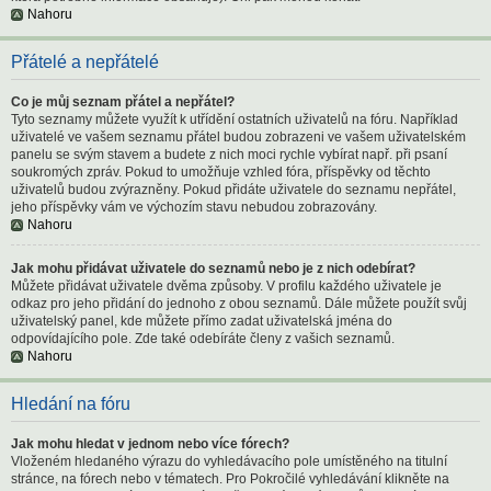
Nahoru
Přátelé a nepřátelé
Co je můj seznam přátel a nepřátel?
Tyto seznamy můžete využít k utřídění ostatních uživatelů na fóru. Například
uživatelé ve vašem seznamu přátel budou zobrazeni ve vašem uživatelském
panelu se svým stavem a budete z nich moci rychle vybírat např. při psaní
soukromých zpráv. Pokud to umožňuje vzhled fóra, příspěvky od těchto
uživatelů budou zvýrazněny. Pokud přidáte uživatele do seznamu nepřátel,
jeho příspěvky vám ve výchozím stavu nebudou zobrazovány.
Nahoru
Jak mohu přidávat uživatele do seznamů nebo je z nich odebírat?
Můžete přidávat uživatele dvěma způsoby. V profilu každého uživatele je
odkaz pro jeho přidání do jednoho z obou seznamů. Dále můžete použít svůj
uživatelský panel, kde můžete přímo zadat uživatelská jména do
odpovídajícího pole. Zde také odebíráte členy z vašich seznamů.
Nahoru
Hledání na fóru
Jak mohu hledat v jednom nebo více fórech?
Vloženém hledaného výrazu do vyhledávacího pole umístěného na titulní
stránce, na fórech nebo v tématech. Pro Pokročilé vyhledávání klikněte na