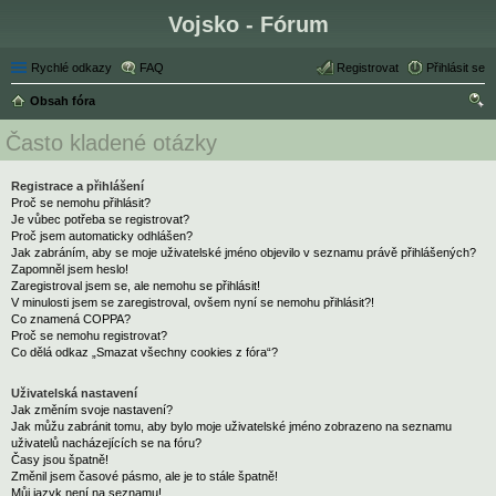
Vojsko - Fórum
Rychlé odkazy
FAQ
Registrovat
Přihlásit se
Obsah fóra
led
Často kladené otázky
at
Registrace a přihlášení
Proč se nemohu přihlásit?
Je vůbec potřeba se registrovat?
Proč jsem automaticky odhlášen?
Jak zabráním, aby se moje uživatelské jméno objevilo v seznamu právě přihlášených?
Zapomněl jsem heslo!
Zaregistroval jsem se, ale nemohu se přihlásit!
V minulosti jsem se zaregistroval, ovšem nyní se nemohu přihlásit?!
Co znamená COPPA?
Proč se nemohu registrovat?
Co dělá odkaz „Smazat všechny cookies z fóra“?
Uživatelská nastavení
Jak změním svoje nastavení?
Jak můžu zabránit tomu, aby bylo moje uživatelské jméno zobrazeno na seznamu
uživatelů nacházejících se na fóru?
Časy jsou špatně!
Změnil jsem časové pásmo, ale je to stále špatně!
Můj jazyk není na seznamu!