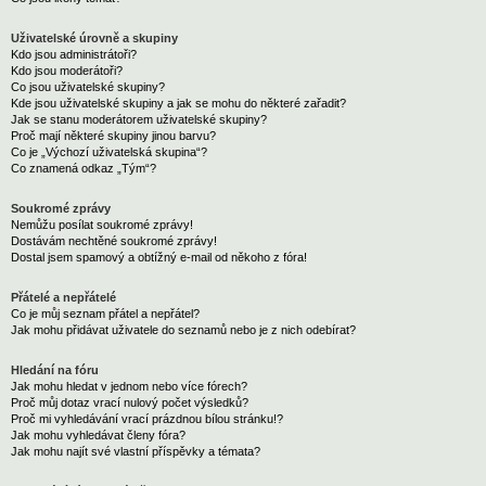
Uživatelské úrovně a skupiny
Kdo jsou administrátoři?
Kdo jsou moderátoři?
Co jsou uživatelské skupiny?
Kde jsou uživatelské skupiny a jak se mohu do některé zařadit?
Jak se stanu moderátorem uživatelské skupiny?
Proč mají některé skupiny jinou barvu?
Co je „Výchozí uživatelská skupina“?
Co znamená odkaz „Tým“?
Soukromé zprávy
Nemůžu posílat soukromé zprávy!
Dostávám nechtěné soukromé zprávy!
Dostal jsem spamový a obtížný e-mail od někoho z fóra!
Přátelé a nepřátelé
Co je můj seznam přátel a nepřátel?
Jak mohu přidávat uživatele do seznamů nebo je z nich odebírat?
Hledání na fóru
Jak mohu hledat v jednom nebo více fórech?
Proč můj dotaz vrací nulový počet výsledků?
Proč mi vyhledávání vrací prázdnou bílou stránku!?
Jak mohu vyhledávat členy fóra?
Jak mohu najít své vlastní příspěvky a témata?