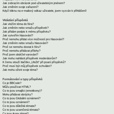
Jak zobrazím obrázek pod uživatelským jménem?
Jak změním svoje zařazení?
Když kliknu na e-mailový odkaz uživatele, jsem vyzván k přihlášení!
Vkládání příspěvků
Jak vložím téma do fóra?
Jak změním nebo smažu příspěvek?
Jak přidám podpis k mému příspěvku?
Jak vytvořím hlasování?
Proč nemohu přidat více možností pro hlasování?
Jak změním nebo smažu hlasování?
Proč se nemohu dostat k fóru?
Proč nemohu přidávat přílohy?
Proč jsem obdržel varování?
Jak mohu nahlásit příspěvek moderátorům?
K čemu slouží tlačítko „Uložit“ při psaní příspěvků?
Proč musí být můj příspěvek schválen?
Jak mohu oživit svoje téma?
Formátování a typy příspěvků
Co je BBCode?
Můžu používat HTML?
Co to jsou smajlíci (emotikony)?
Mohu přidávat obrázky?
Co to jsou Globální oznámení?
Co to jsou oznámení?
Co to jsou důležitá témata?
Co to jsou uzamčená témata?
Co jsou ikony témat?