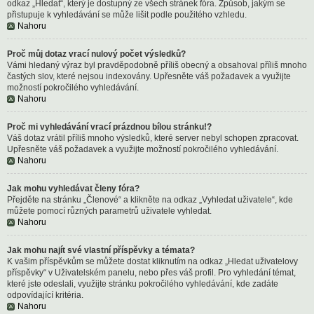
odkaz „Hledat“, který je dostupný ze všech stránek fóra. Způsob, jakým se
přistupuje k vyhledávání se může lišit podle použitého vzhledu.
Nahoru
Proč můj dotaz vrací nulový počet výsledků?
Vámi hledaný výraz byl pravděpodobně příliš obecný a obsahoval příliš mnoho
častých slov, které nejsou indexovány. Upřesněte váš požadavek a využijte
možností pokročilého vyhledávání.
Nahoru
Proč mi vyhledávání vrací prázdnou bílou stránku!?
Váš dotaz vrátil příliš mnoho výsledků, které server nebyl schopen zpracovat.
Upřesněte váš požadavek a využijte možností pokročilého vyhledávání.
Nahoru
Jak mohu vyhledávat členy fóra?
Přejděte na stránku „Členové“ a klikněte na odkaz „Vyhledat uživatele“, kde
můžete pomocí různých parametrů uživatele vyhledat.
Nahoru
Jak mohu najít své vlastní příspěvky a témata?
K vašim příspěvkům se můžete dostat kliknutím na odkaz „Hledat uživatelovy
příspěvky“ v Uživatelském panelu, nebo přes váš profil. Pro vyhledání témat,
které jste odeslali, využijte stránku pokročilého vyhledávání, kde zadáte
odpovídající kritéria.
Nahoru