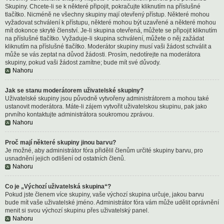
Skupiny. Chcete-li se k některé připojit, pokračujte kliknutím na příslušné
tlačítko. Nicméně ne všechny skupiny mají otevřený přístup. Některé mohou
vyžadovat schválení k přístupu, některé mohou být uzavřené a některé mohou
mít dokonce skryté členství. Je-li skupina otevřená, můžete se připojit kliknutím
na příslušné tlačítko. Vyžaduje-li skupina schválení, můžete o něj zažádat
kliknutím na příslušné tlačítko. Moderátor skupiny musí vaši žádost schválit a
může se vás zeptat na důvod žádosti. Prosím, nedotírejte na moderátora
skupiny, pokud vaši žádost zamítne; bude mít své důvody.
Nahoru
Jak se stanu moderátorem uživatelské skupiny?
Uživatelské skupiny jsou původně vytvořeny administrátorem a mohou také
ustanovit moderátora. Máte-li zájem vytvořit uživatelskou skupinu, pak jako
prvního kontaktujte administrátora soukromou zprávou.
Nahoru
Proč mají některé skupiny jinou barvu?
Je možné, aby administrátor fóra přidělil členům určité skupiny barvu, pro
usnadnění jejich odlišení od ostatních členů.
Nahoru
Co je „Výchozí uživatelská skupina“?
Pokud jste členem více skupiny, vaše výchozí skupina určuje, jakou barvu
bude mít vaše uživatelské jméno. Administrátor fóra vám může udělit oprávnění
menit si svou výchozí skupinu přes uživatelský panel.
Nahoru