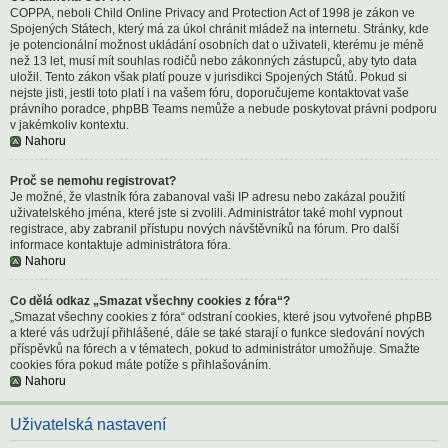
COPPA, neboli Child Online Privacy and Protection Act of 1998 je zákon ve
Spojených Státech, který má za úkol chránit mládež na internetu. Stránky, kde
je potencionální možnost ukládání osobních dat o uživateli, kterému je méně
než 13 let, musí mít souhlas rodičů nebo zákonných zástupců, aby tyto data
uložil. Tento zákon však platí pouze v jurisdikci Spojených Států. Pokud si
nejste jisti, jestli toto platí i na vašem fóru, doporučujeme kontaktovat vaše
právního poradce, phpBB Teams nemůže a nebude poskytovat právni podporu
v jakémkoliv kontextu.
Nahoru
Proč se nemohu registrovat?
Je možné, že vlastník fóra zabanoval vaši IP adresu nebo zakázal použití
uživatelského jména, které jste si zvolili. Administrátor také mohl vypnout
registrace, aby zabranil přístupu nových návštěvníků na fórum. Pro další
informace kontaktuje administrátora fóra.
Nahoru
Co dělá odkaz „Smazat všechny cookies z fóra“?
„Smazat všechny cookies z fóra“ odstraní cookies, které jsou vytvořené phpBB
a které vás udržují přihlášené, dále se také starají o funkce sledování nových
příspěvků na fórech a v tématech, pokud to administrátor umožňuje. Smažte
cookies fóra pokud máte potíže s přihlašováním.
Nahoru
Uživatelská nastavení