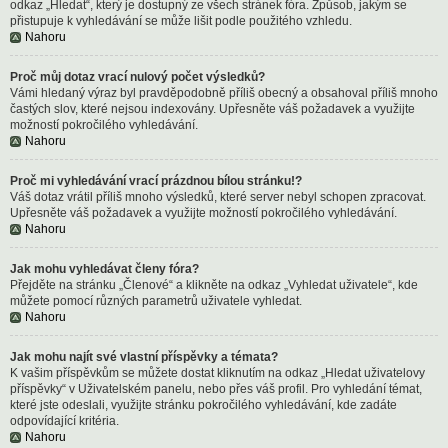
odkaz „Hledat“, který je dostupný ze všech stránek fóra. Způsob, jakým se
přistupuje k vyhledávání se může lišit podle použitého vzhledu.
Nahoru
Proč můj dotaz vrací nulový počet výsledků?
Vámi hledaný výraz byl pravděpodobně příliš obecný a obsahoval příliš mnoho
častých slov, které nejsou indexovány. Upřesněte váš požadavek a využijte
možností pokročilého vyhledávání.
Nahoru
Proč mi vyhledávání vrací prázdnou bílou stránku!?
Váš dotaz vrátil příliš mnoho výsledků, které server nebyl schopen zpracovat.
Upřesněte váš požadavek a využijte možností pokročilého vyhledávání.
Nahoru
Jak mohu vyhledávat členy fóra?
Přejděte na stránku „Členové“ a klikněte na odkaz „Vyhledat uživatele“, kde
můžete pomocí různých parametrů uživatele vyhledat.
Nahoru
Jak mohu najít své vlastní příspěvky a témata?
K vašim příspěvkům se můžete dostat kliknutím na odkaz „Hledat uživatelovy
příspěvky“ v Uživatelském panelu, nebo přes váš profil. Pro vyhledání témat,
které jste odeslali, využijte stránku pokročilého vyhledávání, kde zadáte
odpovídající kritéria.
Nahoru