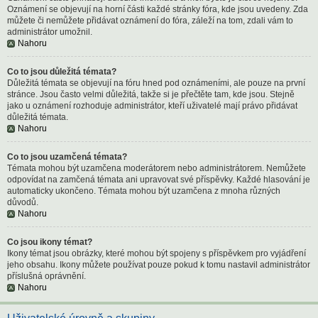
Oznámení se objevují na horní části každé stránky fóra, kde jsou uvedeny. Zda
můžete či nemůžete přidávat oznámení do fóra, záleží na tom, zdali vám to
administrátor umožnil.
Nahoru
Co to jsou důležitá témata?
Důležitá témata se objevují na fóru hned pod oznámeními, ale pouze na první
stránce. Jsou často velmi důležitá, takže si je přečtěte tam, kde jsou. Stejně
jako u oznámení rozhoduje administrátor, kteří uživatelé mají právo přidávat
důležitá témata.
Nahoru
Co to jsou uzamčená témata?
Témata mohou být uzamčena moderátorem nebo administrátorem. Nemůžete
odpovídat na zamčená témata ani upravovat své příspěvky. Každé hlasování je
automaticky ukončeno. Témata mohou být uzamčena z mnoha různých
důvodů.
Nahoru
Co jsou ikony témat?
Ikony témat jsou obrázky, které mohou být spojeny s příspěvkem pro vyjádření
jeho obsahu. Ikony můžete používat pouze pokud k tomu nastavil administrátor
příslušná oprávnění.
Nahoru