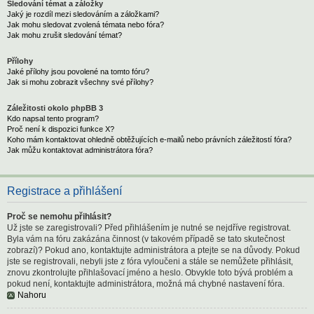
Sledování témat a záložky
Jaký je rozdíl mezi sledováním a záložkami?
Jak mohu sledovat zvolená témata nebo fóra?
Jak mohu zrušit sledování témat?
Přílohy
Jaké přílohy jsou povolené na tomto fóru?
Jak si mohu zobrazit všechny své přílohy?
Záležitosti okolo phpBB 3
Kdo napsal tento program?
Proč není k dispozici funkce X?
Koho mám kontaktovat ohledně obtěžujících e-mailů nebo právních záležitostí fóra?
Jak můžu kontaktovat administrátora fóra?
Registrace a přihlášení
Proč se nemohu přihlásit?
Už jste se zaregistrovali? Před přihlášením je nutné se nejdříve registrovat.
Byla vám na fóru zakázána činnost (v takovém případě se tato skutečnost
zobrazí)? Pokud ano, kontaktujte administrátora a ptejte se na důvody. Pokud
jste se registrovali, nebyli jste z fóra vyloučeni a stále se nemůžete přihlásit,
znovu zkontrolujte přihlašovací jméno a heslo. Obvykle toto bývá problém a
pokud není, kontaktujte administrátora, možná má chybné nastavení fóra.
Nahoru