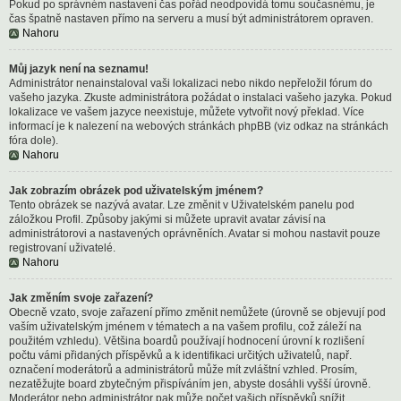
Pokud po správném nastavení čas pořád neodpovídá tomu současnému, je
čas špatně nastaven přímo na serveru a musí být administrátorem opraven.
Nahoru
Můj jazyk není na seznamu!
Administrátor nenainstaloval vaši lokalizaci nebo nikdo nepřeložil fórum do
vašeho jazyka. Zkuste administrátora požádat o instalaci vašeho jazyka. Pokud
lokalizace ve vašem jazyce neexistuje, můžete vytvořit nový překlad. Více
informací je k nalezení na webových stránkách phpBB (viz odkaz na stránkách
fóra dole).
Nahoru
Jak zobrazím obrázek pod uživatelským jménem?
Tento obrázek se nazývá avatar. Lze změnit v Uživatelském panelu pod
záložkou Profil. Způsoby jakými si můžete upravit avatar závisí na
administrátorovi a nastavených oprávněních. Avatar si mohou nastavit pouze
registrovaní uživatelé.
Nahoru
Jak změním svoje zařazení?
Obecně vzato, svoje zařazení přímo změnit nemůžete (úrovně se objevují pod
vaším uživatelským jménem v tématech a na vašem profilu, což záleží na
použitém vzhledu). Většina boardů používají hodnocení úrovní k rozlišení
počtu vámi přidaných příspěvků a k identifikaci určitých uživatelů, např.
označení moderátorů a administrátorů může mít zvláštní vzhled. Prosím,
nezatěžujte board zbytečným přispíváním jen, abyste dosáhli vyšší úrovně.
Moderátor nebo administrátor pak může počet vašich příspěvků snížit.