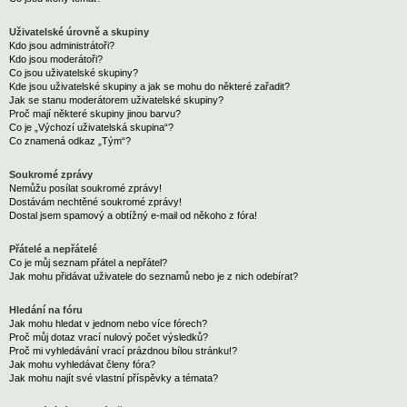
Uživatelské úrovně a skupiny
Kdo jsou administrátoři?
Kdo jsou moderátoři?
Co jsou uživatelské skupiny?
Kde jsou uživatelské skupiny a jak se mohu do některé zařadit?
Jak se stanu moderátorem uživatelské skupiny?
Proč mají některé skupiny jinou barvu?
Co je „Výchozí uživatelská skupina“?
Co znamená odkaz „Tým“?
Soukromé zprávy
Nemůžu posílat soukromé zprávy!
Dostávám nechtěné soukromé zprávy!
Dostal jsem spamový a obtížný e-mail od někoho z fóra!
Přátelé a nepřátelé
Co je můj seznam přátel a nepřátel?
Jak mohu přidávat uživatele do seznamů nebo je z nich odebírat?
Hledání na fóru
Jak mohu hledat v jednom nebo více fórech?
Proč můj dotaz vrací nulový počet výsledků?
Proč mi vyhledávání vrací prázdnou bílou stránku!?
Jak mohu vyhledávat členy fóra?
Jak mohu najít své vlastní příspěvky a témata?