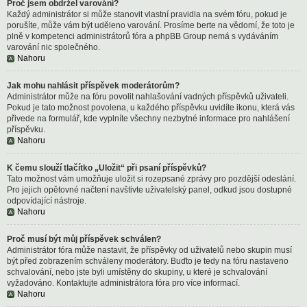
Proč jsem obdržel varování?
Každý administrátor si může stanovit vlastní pravidla na svém fóru, pokud je
porušíte, může vám být uděleno varování. Prosíme berte na vědomí, že toto je
plně v kompetenci administrátorů fóra a phpBB Group nemá s vydáváním
varování nic společného.
Nahoru
Jak mohu nahlásit příspěvek moderátorům?
Administrátor může na fóru povolit nahlašování vadných příspěvků uživateli.
Pokud je tato možnost povolena, u každého příspěvku uvidíte ikonu, která vás
přivede na formulář, kde vyplníte všechny nezbytné informace pro nahlášení
příspěvku.
Nahoru
K čemu slouží tlačítko „Uložit“ při psaní příspěvků?
Tato možnost vám umožňuje uložit si rozepsané zprávy pro pozdější odeslání.
Pro jejich opětovné načtení navštivte uživatelský panel, odkud jsou dostupné
odpovídající nástroje.
Nahoru
Proč musí být můj příspěvek schválen?
Administrátor fóra může nastavit, že příspěvky od uživatelů nebo skupin musí
být před zobrazením schváleny moderátory. Buďto je tedy na fóru nastaveno
schvalování, nebo jste byli umístěny do skupiny, u které je schvalování
vyžadováno. Kontaktujte administrátora fóra pro více informací.
Nahoru