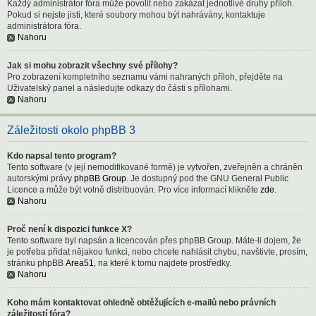
Každý administrátor fóra může povolit nebo zakázat jednotlivé druhy příloh.
Pokud si nejste jisti, které soubory mohou být nahrávány, kontaktuje
administrátora fóra.
Nahoru
Jak si mohu zobrazit všechny své přílohy?
Pro zobrazení kompletního seznamu vámi nahraných příloh, přejděte na
Uživatelský panel a následujte odkazy do části s přílohami.
Nahoru
Záležitosti okolo phpBB 3
Kdo napsal tento program?
Tento software (v její nemodifikované formě) je vytvořen, zveřejněn a chráněn
autorskými právy
phpBB Group
. Je dostupný pod the GNU General Public
Licence a může být volně distribuován. Pro více informací klikněte
zde
.
Nahoru
Proč není k dispozici funkce X?
Tento software byl napsán a licencován přes phpBB Group. Máte-li dojem, že
je potřeba přidat nějakou funkci, nebo chcete nahlásit chybu, navštivte, prosím,
stránku phpBB
Area51
, na které k tomu najdete prostředky.
Nahoru
Koho mám kontaktovat ohledně obtěžujících e-mailů nebo právních
záležitostí fóra?