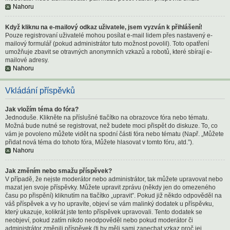
Nahoru
Když kliknu na e-mailový odkaz uživatele, jsem vyzván k přihlášení!
Pouze registrovaní uživatelé mohou posílat e-mail lidem přes nastavený e-
mailový formulář (pokud administrátor tuto možnost povolil). Toto opatření
umožňuje zbavit se otravných anonymních vzkazů a robotů, které sbírají e-
mailové adresy.
Nahoru
Vkládání příspěvků
Jak vložím téma do fóra?
Jednoduše. Klikněte na příslušné tlačítko na obrazovce fóra nebo tématu.
Možná bude nutné se registrovat, než budete moci přispět do diskuze. To, co
vám je povoleno můžete vidět na spodní části fóra nebo tématu (Např. „Můžete
přidat nová téma do tohoto fóra, Můžete hlasovat v tomto fóru, atd.”).
Nahoru
Jak změním nebo smažu příspěvek?
V případě, že nejste moderátor nebo administrátor, tak můžete upravovat nebo
mazat jen svoje příspěvky. Můžete upravit zprávu (někdy jen do omezeného
času po přispění) kliknutím na tlačítko „upravit”. Pokud již někdo odpověděl na
váš příspěvek a vy ho upravíte, objeví se vám malinký dodatek u příspěvku,
který ukazuje, kolikrát jste tento příspěvek upravovali. Tento dodatek se
neobjeví, pokud zatím nikdo neodpověděl nebo pokud moderátor či
administrátor změnili příspěvek (ti by měli sami zanechat vzkaz proč jej