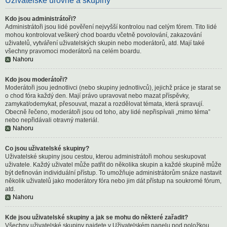
Uživatelské úrovně a skupiny
Kdo jsou administrátoři?
Administrátoři jsou lidé pověření nejvyšší kontrolou nad celým fórem. Tito lidé
mohou kontrolovat veškerý chod boardu včetně povolování, zakazování
uživatelů, vytváření uživatelských skupin nebo moderátorů, atd. Mají také
všechny pravomoci moderátorů na celém boardu.
Nahoru
Kdo jsou moderátoři?
Moderátoři jsou jednotlivci (nebo skupiny jednotlivců), jejichž práce je starat se
o chod fóra každý den. Mají právo upravovat nebo mazat příspěvky,
zamykat/odemykat, přesouvat, mazat a rozdělovat témata, která spravují.
Obecně řečeno, moderátoři jsou od toho, aby lidé nepřispívali „mimo téma”
nebo nepřidávali otravný materiál.
Nahoru
Co jsou uživatelské skupiny?
Uživatelské skupiny jsou cestou, kterou administrátoři mohou seskupovat
uživatele. Každý uživatel může patřit do několika skupin a každé skupině může
být definován individuální přístup. To umožňuje administrátorům snáze nastavit
několik uživatelů jako moderátory fóra nebo jim dát přístup na soukromé fórum,
atd.
Nahoru
Kde jsou uživatelské skupiny a jak se mohu do některé zařadit?
Všechny uživatelské skupiny najdete v Uživatelském panelu pod položkou