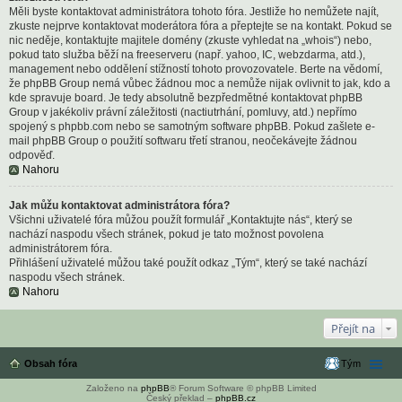
Měli byste kontaktovat administrátora tohoto fóra. Jestliže ho nemůžete najít,
zkuste nejprve kontaktovat moderátora fóra a přeptejte se na kontakt. Pokud se
nic neděje, kontaktujte majitele domény (zkuste vyhledat na „whois“) nebo,
pokud tato služba běží na freeserveru (např. yahoo, IC, webzdarma, atd.),
management nebo oddělení stížností tohoto provozovatele. Berte na vědomí,
že phpBB Group nemá vůbec žádnou moc a nemůže nijak ovlivnit to jak, kdo a
kde spravuje board. Je tedy absolutně bezpředmětné kontaktovat phpBB
Group v jakékoliv právní záležitosti (nactiutrhání, pomluvy, atd.) nepřímo
spojený s phpbb.com nebo se samotným software phpBB. Pokud zašlete e-
mail phpBB Group o použití softwaru třetí stranou, neočekávejte žádnou
odpověď.
Nahoru
Jak můžu kontaktovat administrátora fóra?
Všichni uživatelé fóra můžou použít formulář „Kontaktujte nás“, který se
nachází naspodu všech stránek, pokud je tato možnost povolena
administrátorem fóra.
Přihlášení uživatelé můžou také použít odkaz „Tým“, který se také nachází
naspodu všech stránek.
Nahoru
Přejít na
Obsah fóra
Tým
Založeno na
phpBB
® Forum Software © phpBB Limited
Český překlad –
phpBB.cz