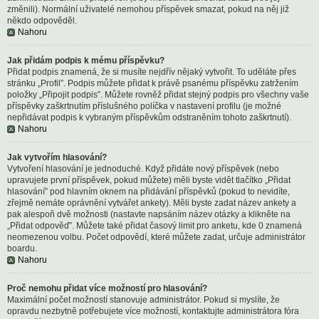
změnili). Normální uživatelé nemohou příspěvek smazat, pokud na něj již
někdo odpověděl.
Nahoru
Jak přidám podpis k mému příspěvku?
Přidat podpis znamená, že si musíte nejdřív nějaký vytvořit. To uděláte přes
stránku „Profil”. Podpis můžete přidat k právě psanému příspěvku zatržením
položky „Připojit podpis”. Můžete rovněž přidat stejný podpis pro všechny vaše
příspěvky zaškrtnutím příslušného políčka v nastavení profilu (je možné
nepřidávat podpis k vybraným příspěvkům odstraněním tohoto zaškrtnutí).
Nahoru
Jak vytvořím hlasování?
Vytvoření hlasování je jednoduché. Když přidáte nový příspěvek (nebo
upravujete první příspěvek, pokud můžete) měli byste vidět tlačítko „Přidat
hlasování” pod hlavním oknem na přidávání příspěvků (pokud to nevidíte,
zřejmě nemáte oprávnění vytvářet ankety). Měli byste zadat název ankety a
pak alespoň dvě možnosti (nastavte napsáním název otázky a klikněte na
„Přidat odpověď”. Můžete také přidat časový limit pro anketu, kde 0 znamená
neomezenou volbu. Počet odpovědí, které můžete zadat, určuje administrátor
boardu.
Nahoru
Proč nemohu přidat více možností pro hlasování?
Maximální počet možností stanovuje administrátor. Pokud si myslíte, že
opravdu nezbytně potřebujete více možností, kontaktujte administrátora fóra