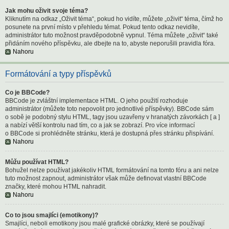
Jak mohu oživit svoje téma?
Kliknutím na odkaz „Oživit téma“, pokud ho vidíte, můžete „oživit“ téma, čímž ho
posunete na první místo v přehledu témat. Pokud tento odkaz nevidíte,
administrátor tuto možnost pravděpodobně vypnul. Téma můžete „oživit“ také
přidáním nového příspěvku, ale dbejte na to, abyste neporušili pravidla fóra.
Nahoru
Formátování a typy příspěvků
Co je BBCode?
BBCode je zvláštní implementace HTML. O jeho použití rozhoduje
administrátor (můžete toto nepovolit pro jednotlivé příspěvky). BBCode sám
o sobě je podobný stylu HTML, tagy jsou uzavřeny v hranatých závorkách [ a ]
a nabízí větší kontrolu nad tím, co a jak se zobrazí. Pro více informací
o BBCode si prohlédněte stránku, která je dostupná přes stránku přispívání.
Nahoru
Můžu používat HTML?
Bohužel nelze používat jakékoliv HTML formátování na tomto fóru a ani nelze
tuto možnost zapnout, administrátor však může definovat vlastní BBCode
značky, které mohou HTML nahradit.
Nahoru
Co to jsou smajlíci (emotikony)?
Smajlíci, neboli emotikony jsou malé grafické obrázky, které se používají