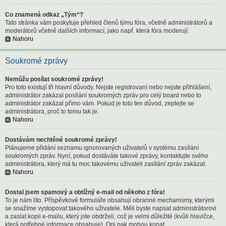
Co znamená odkaz „Tým“?
Tato stránka vám poskytuje přehled členů týmu fóra, včetně administrátorů a
moderátorů včetně dalších informací, jako např. která fóra moderují.
Nahoru
Soukromé zprávy
Nemůžu posílat soukromé zprávy!
Pro toto existují tři hlavní důvody. Nejste registrovaní nebo nejste přihlášení,
administrátor zakázal posílání soukromých zpráv pro celý board nebo to
administrátor zakázal přímo vám. Pokud je toto ten důvod, zeptejte se
administrátora, proč to tomu tak je.
Nahoru
Dostávám nechtěné soukromé zprávy!
Plánujeme přidání seznamu ignorovaných uživatelů v systému zasílání
soukromých zpráv. Nyní, pokud dostáváte takové zprávy, kontaktujte svého
administrátora, který má tu moc takovému uživateli zasílání zpráv zakázat.
Nahoru
Dostal jsem spamový a obtížný e-mail od někoho z fóra!
To je nám líto. Příspěvkové formuláře obsahují obranné mechanismy, kterými
se snažíme vystopovat takového uživatele. Měli byste napsat administrátorovi
a zaslat kopii e-mailu, který jste obdrželi, což je velmi důležité (kvůli hlavičce,
která potřebné informace obsahuje). Oni pak mohou konat.