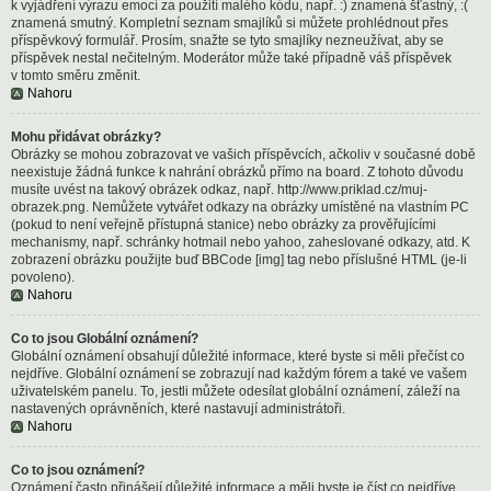
k vyjádření výrazu emocí za použití malého kódu, např. :) znamená šťastný, :(
znamená smutný. Kompletní seznam smajlíků si můžete prohlédnout přes
příspěvkový formulář. Prosím, snažte se tyto smajlíky nezneužívat, aby se
příspěvek nestal nečitelným. Moderátor může také případně váš příspěvek
v tomto směru změnit.
Nahoru
Mohu přidávat obrázky?
Obrázky se mohou zobrazovat ve vašich příspěvcích, ačkoliv v současné době
neexistuje žádná funkce k nahrání obrázků přímo na board. Z tohoto důvodu
musíte uvést na takový obrázek odkaz, např. http://www.priklad.cz/muj-
obrazek.png. Nemůžete vytvářet odkazy na obrázky umístěné na vlastním PC
(pokud to není veřejně přístupná stanice) nebo obrázky za prověřujícími
mechanismy, např. schránky hotmail nebo yahoo, zaheslované odkazy, atd. K
zobrazení obrázku použijte buď BBCode [img] tag nebo příslušné HTML (je-li
povoleno).
Nahoru
Co to jsou Globální oznámení?
Globální oznámení obsahují důležité informace, které byste si měli přečíst co
nejdříve. Globální oznámení se zobrazují nad každým fórem a také ve vašem
uživatelském panelu. To, jestli můžete odesílat globální oznámení, záleží na
nastavených oprávněních, které nastavují administrátoři.
Nahoru
Co to jsou oznámení?
Oznámení často přinášejí důležité informace a měli byste je číst co nejdříve.