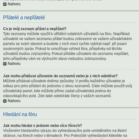
Nahoru
Přátelé a nepřátelé
Co je můj seznam přátel a nepřátel?
Tyto seznamy můžete využít k utřídění ostatních uživatelů na fóru. Například
uživatelé ve vašem seznamu přátel budou zobrazeni ve vašem uživatelském
panelu se svým stavem a budete z nich moci rychle vybírat např. při psaní
soukromých zpráv. Pokud to umožňuje vzhled fóra, příspěvky od těchto
uživatelů budou zvýrazněny. Pokud přidáte uživatele do seznamu nepřátel,
jeho příspěvky vám ve výchozím stavu nebudou zobrazovány.
Nahoru
Jak mohu přidávat uživatele do seznamů nebo je z nich odebírat?
Můžete přidávat uživatele dvěma způsoby. V profilu každého uživatele je
odkaz pro jeho přidání do jednoho z obou seznamů. Dále můžete použít svůj
uživatelský panel, kde můžete přímo zadat uživatelská jména do
odpovídajícího pole. Zde také odebíráte členy z vašich seznamů.
Nahoru
Hledání na fóru
Jak mohu hledat v jednom nebo více fórech?
Vloženém hledaného výrazu do vyhledávacího pole umístěného na titulní
stránce, na fórech nebo v tématech. Pro Pokročilé vyhledávání klikněte na