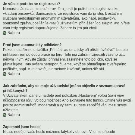
Je vůbec potřeba se registrovat?
Nemusíte. Je na administrátorovi fóra, jestli je potřeba se registrovat ke
vkládání příspěvků. Samozřejmě, že registrace vám dá přístup k ostatním
službám nedostupným anonymním uživatelům, jako např. postavičky,
soukromé zprávy, posílání e-mailů uživatelům, přihlášení do skupin, atd. Vřele
vám tedy registraci doporučujeme. Zabere to jen pár chvil.
Nahoru
Proč jsem automaticky odhlášen?
Pokud nezaškrtnete tlačítko „Přihlásit automaticky při příští návštěvě”, budete
přihlášeni jen po dobu práce na fóru. Toto má zabránit zneužití vašeho účtu
někým jiným. Abyste zůstali přihlášeni, zaškrtněte toto políčko, když se
přihlašujete. Toto ovšem nedoporučujeme, když se přihlašujete z veřejného
počítače, např. v knihovně, internetové kavárně, univerzitě atd.
Nahoru
Jak zabráním, aby se moje uživatelské jméno objevilo v seznamu právě
přihlášených?
V Uživatelském panelu najdete pod položkou „Nastavení“ volbu
Skrýt moji
přítomnost na fóru
. Volbou možnosti
Ano
aktivujete tuto funkci. Online vás uvidí
pouze administrátoři, moderátoři a vy sami. Budete započítáváni mezi skryté
uživatele.
Nahoru
Zapomněl jsem heslo!
Nic se neděje, vaše heslo můžeme kdykoliv obnovit. V tomto případě