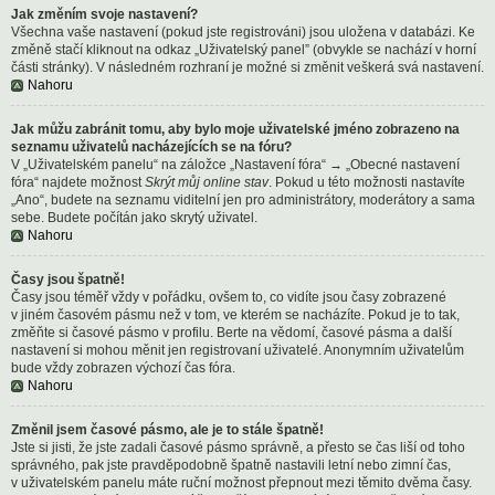
Jak změním svoje nastavení?
Všechna vaše nastavení (pokud jste registrováni) jsou uložena v databázi. Ke
změně stačí kliknout na odkaz „Uživatelský panel” (obvykle se nachází v horní
části stránky). V následném rozhraní je možné si změnit veškerá svá nastavení.
Nahoru
Jak můžu zabránit tomu, aby bylo moje uživatelské jméno zobrazeno na
seznamu uživatelů nacházejících se na fóru?
V „Uživatelském panelu“ na záložce „Nastavení fóra“ → „Obecné nastavení
fóra“ najdete možnost
Skrýt můj online stav
. Pokud u této možnosti nastavíte
„Ano“, budete na seznamu viditelní jen pro administrátory, moderátory a sama
sebe. Budete počítán jako skrytý uživatel.
Nahoru
Časy jsou špatně!
Časy jsou téměř vždy v pořádku, ovšem to, co vidíte jsou časy zobrazené
v jiném časovém pásmu než v tom, ve kterém se nacházíte. Pokud je to tak,
změňte si časové pásmo v profilu. Berte na vědomí, časové pásma a další
nastavení si mohou měnit jen registrovaní uživatelé. Anonymním uživatelům
bude vždy zobrazen výchozí čas fóra.
Nahoru
Změnil jsem časové pásmo, ale je to stále špatně!
Jste si jisti, že jste zadali časové pásmo správně, a přesto se čas liší od toho
správného, pak jste pravděpodobně špatně nastavili letní nebo zimní čas,
v uživatelském panelu máte ruční možnost přepnout mezi těmito dvěma časy.